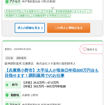
アクセス
神戸電鉄粟生線 小野(兵庫)駅
年収650万円以上可
残業月10ｈ以下
産休・育休取得実績有り
スキルアップ
車通勤可
店舗数30以上
積極採用中
年間休日120日以上
求人の詳細を見る
この求人に興味がある
更新日：2026年6月18日
保存する
正社員
調剤薬局
阪神調剤薬局 北播磨店 株式会社スギ薬局の薬剤師求人
【兵庫県小野市】大手法人が母体◎年収600万円台も
目指せます！調剤薬局でのお仕事
【月収】26.0万円～47.0万円
給与
【年収】392万円～665万円年収例
勤務地
兵庫県 小野市
アクセス
神戸電鉄粟生線 市場(神戸電鉄)駅