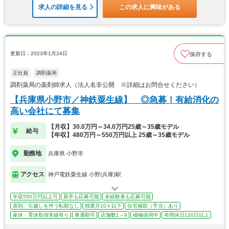
求人の詳細を見る
この求人に興味がある
更新日：2023年1月24日
保存する
正社員
調剤薬局
調剤薬局の薬剤師求人（法人名非公開 ※詳細はお問合せください）
【兵庫県小野市／神鉄粟生線】 ◎急募！有給消化の
高い会社にて募集
【月収】30.0万円～34.0万円25歳～35歳モデル
給与
【年収】480万円～550万円以上 25歳～35歳モデル
勤務地
兵庫県 小野市
アクセス
神戸電鉄粟生線 小野(兵庫)駅
年収550万円以上可
新卒も応募可能
未経験者も応募可能
原則、引越しを伴う転勤なし
残業月10ｈ以下
住宅補助（手当）あり
産休・育休取得実績有り
車通勤可
店舗数1～9
積極採用中
年間休日120日以上