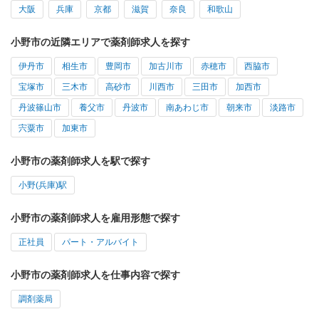
大阪
兵庫
京都
滋賀
奈良
和歌山
小野市の近隣エリアで薬剤師求人を探す
伊丹市
相生市
豊岡市
加古川市
赤穂市
西脇市
宝塚市
三木市
高砂市
川西市
三田市
加西市
丹波篠山市
養父市
丹波市
南あわじ市
朝来市
淡路市
宍粟市
加東市
小野市の薬剤師求人を駅で探す
小野(兵庫)駅
小野市の薬剤師求人を雇用形態で探す
正社員
パート・アルバイト
小野市の薬剤師求人を仕事内容で探す
調剤薬局