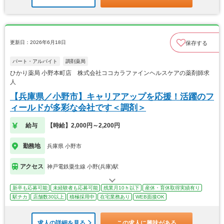
更新日：2026年6月18日
保存する
パート・アルバイト
調剤薬局
ひかり薬局 小野本町店 株式会社ココカラファインヘルスケアの薬剤師求
人
【兵庫県／小野市】キャリアアップを応援！活躍のフ
ィールドが多彩な会社です＜調剤＞
給与
【時給】2,000円～2,200円
勤務地
兵庫県 小野市
アクセス
神戸電鉄粟生線 小野(兵庫)駅
新卒も応募可能
未経験者も応募可能
残業月10ｈ以下
産休・育休取得実績有り
駅チカ
店舗数30以上
積極採用中
在宅業務あり
WEB面接OK
求人の詳細を見る
この求人に興味がある