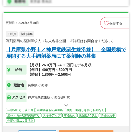
更新日：2026年6月18日
保存する
正社員
調剤薬局
調剤薬局の薬剤師求人（法人名非公開 ※詳細はお問合せください）
【兵庫県小野市／神戸電鉄粟生線沿線】 全国規模で
展開する大手調剤薬局にて薬剤師の募集
【月収】26.0万円～40.0万円モデル月収
給与
【年収】400万円～500万円
【時給】1,800円～2,500円
勤務地
兵庫県 小野市
アクセス
神戸電鉄粟生線 小野(兵庫)駅
年収500万円以上可
未経験者も応募可能
原則、引越しを伴う転勤なし
産休・育休取得実績有り
スキルアップ
車通勤可
店舗数30以上
積極採用中
年間休日120日以上