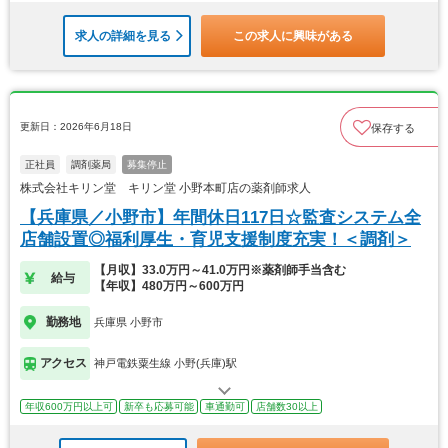
求人の詳細を見る
この求人に興味がある
更新日：2026年6月18日
保存する
正社員
調剤薬局
募集停止
株式会社キリン堂 キリン堂 小野本町店の薬剤師求人
【兵庫県／小野市】年間休日117日☆監査システム全
店舗設置◎福利厚生・育児支援制度充実！＜調剤＞
【月収】33.0万円～41.0万円※薬剤師手当含む
給与
【年収】480万円～600万円
勤務地
兵庫県 小野市
アクセス
神戸電鉄粟生線 小野(兵庫)駅
年収600万円以上可
新卒も応募可能
車通勤可
店舗数30以上