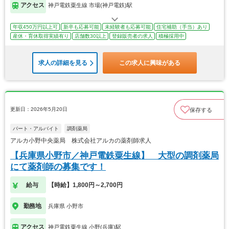
アクセス
神戸電鉄粟生線 市場(神戸電鉄)駅
年収450万円以上可
新卒も応募可能
未経験者も応募可能
住宅補助（手当）あり
産休・育休取得実績有り
店舗数30以上
登録販売者の求人
積極採用中
求人の詳細を見る
この求人に興味がある
更新日：2026年5月20日
保存する
パート・アルバイト
調剤薬局
アルカ小野中央薬局 株式会社アルカの薬剤師求人
【兵庫県小野市／神戸電鉄粟生線】 大型の調剤薬局
にて薬剤師の募集です！
給与
【時給】1,800円～2,700円
勤務地
兵庫県 小野市
アクセス
神戸電鉄粟生線 小野(兵庫)駅