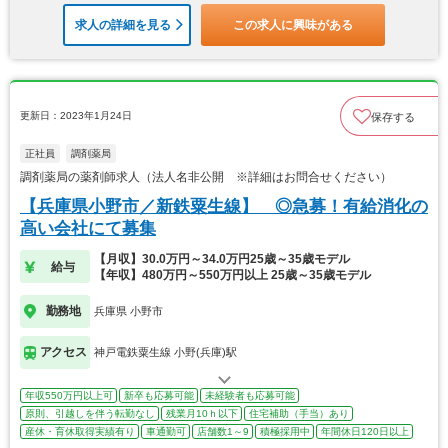
求人の詳細を見る
この求人に興味がある
更新日：2023年1月24日
保存する
正社員
調剤薬局
調剤薬局の薬剤師求人（法人名非公開 ※詳細はお問合せください）
【兵庫県小野市／新鉄粟生線】 ◎急募！有給消化の
高い会社にて募集
【月収】30.0万円～34.0万円25歳～35歳モデル
給与
【年収】480万円～550万円以上 25歳～35歳モデル
勤務地
兵庫県 小野市
アクセス
神戸電鉄粟生線 小野(兵庫)駅
年収550万円以上可
新卒も応募可能
未経験者も応募可能
原則、引越しを伴う転勤なし
残業月10ｈ以下
住宅補助（手当）あり
産休・育休取得実績有り
車通勤可
店舗数1～9
積極採用中
年間休日120日以上