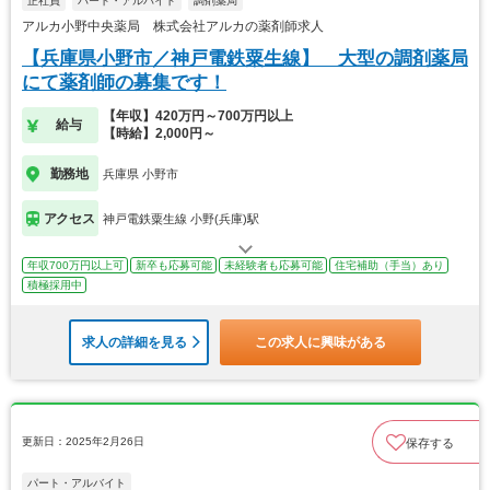
正社員
パート・アルバイト
調剤薬局
アルカ小野中央薬局 株式会社アルカの薬剤師求人
【兵庫県小野市／神戸電鉄粟生線】 大型の調剤薬局
にて薬剤師の募集です！
【年収】420万円～700万円以上
給与
【時給】2,000円～
勤務地
兵庫県 小野市
アクセス
神戸電鉄粟生線 小野(兵庫)駅
年収700万円以上可
新卒も応募可能
未経験者も応募可能
住宅補助（手当）あり
積極採用中
求人の詳細を見る
この求人に興味がある
更新日：2025年2月26日
保存する
パート・アルバイト