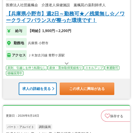
医療法人社団薫楓会 介護老人保健施設 薫楓苑の薬剤師求人
【兵庫県小野市】週2日～勤務可★／残業無し☆／ワ
ークライフバランスが整った環境です！
給与
【時給】1,900円～2,200円
勤務地
兵庫県 小野市
アクセス
ＪＲ加古川線 青野ケ原駅
原則、引越しを伴う転勤なし
産休・育休取得実績有り
スキルアップ
車通勤可
積極採用中
求人の詳細を見る
この求人に興味がある
更新日：2026年6月18日
保存する
パート・アルバイト
調剤薬局