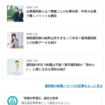
小野市でのキャリアをお考えの方は、ぜひ一度マイナ
ビ薬剤師にご相談ください。
2026.7.24
企業薬剤師とは？職種ごとの仕事内容・年収や企業
で働くメリットを解説
2026.7.22
病院薬剤師の給料は安すぎるって本当？薬局薬剤師
との比較データを紹介
2026.7.15
薬剤師1年目で転職は可能？新卒薬剤師が「辞めた
い」と感じる主な理由を紹介
薬剤師の転職ノウハウの記事をもっと見る
「医療分野適正」認定を取得
適正認定事業者として認定されました。