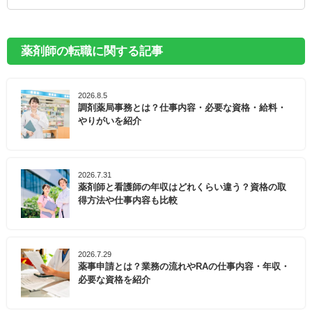
しょう。
西日本でも最大級の桜並木「おの桜づつみ回廊」があ
薬剤師の転職に関する記事
ることで有名です。ソメイヨシノや、オオシマサク
ラ、ヤエベニシダレなどといった桜が約650本も立ち
2026.8.5
並び、並木道の全長は4kmにものぼります。ベンチな
調剤薬局事務とは？仕事内容・必要な資格・給料・
どの休憩する場所もあり、ゆったりと美しい木々を眺
やりがいを紹介
めることができます。
小野市では、市民が積極的に健康づくりに取り組める
2026.7.31
ように「おのアクティブポイント」を展開していま
薬剤師と看護師の年収はどれくらい違う？資格の取
す。健康づくり事業などに参加することでポイントが
得方法や仕事内容も比較
もらえ、具体的には市で開いた健康診査、人間ドッ
ク、各種健康講座、ウォーキングイベントなどに参加
することが挙げられます。貯まったポイントで商品と
2026.7.29
交換でき、楽しみをもちながら健康づくりに励めるよ
薬事申請とは？業務の流れやRAの仕事内容・年収・
必要な資格を紹介
うなサポートを行っています。