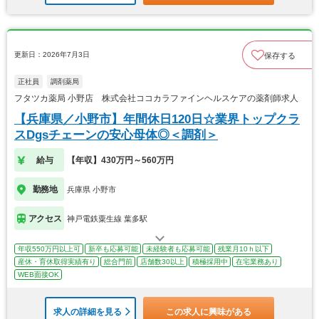
更新日：2026年7月3日
保存する
正社員
調剤薬局
フタツカ薬局 小野店 株式会社ココカラファインヘルスケアの薬剤師求人
【兵庫県／小野市】年間休日120日☆業界トップクラ
スDgsチェーンの安心母体◎＜調剤＞
給与
【年収】430万円～560万円
勤務地
兵庫県 小野市
アクセス
神戸電鉄粟生線 葉多駅
年収550万円以上可
新卒も応募可能
未経験者も応募可能
残業月10ｈ以下
産休・育休取得実績有り
総合門前
店舗数30以上
積極採用中
在宅業務あり
WEB面接OK
求人の詳細を見る
この求人に興味がある