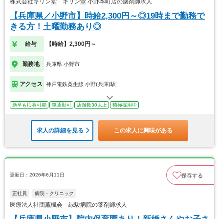
株式会社キリン堂 キリン堂 小野本町店の薬剤師求人
【兵庫県／小野市】時給2,300円～◎19時まで勤務で
きる方！土曜勤務あり◎
給与
【時給】2,300円～
勤務地
兵庫県 小野市
アクセス
神戸電鉄粟生線 小野(兵庫)駅
新卒も応募可能
車通勤可
店舗数30以上
積極採用中
求人の詳細を見る
この求人に興味がある
更新日：2026年6月11日
保存する
正社員
病院・クリニック
医療法人社団薫楓会 緑駿病院の薬剤師求人