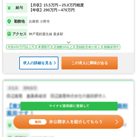
【月収】15.5万円～25.0万円程度
給与
【年収】290万円～470万円
勤務地
兵庫県 小野市
アクセス
神戸電鉄粟生線 葉多駅
年収450万円以上可
車通勤可
店舗数30以上
登録販売者の求人
積極採用中
求人の詳細を見る
この求人に興味がある