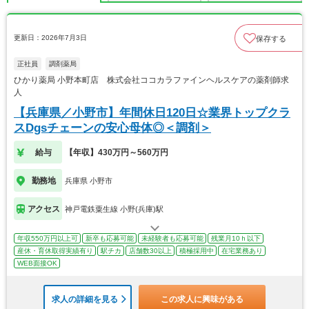
更新日：2026年7月3日
保存する
正社員
調剤薬局
ひかり薬局 小野本町店 株式会社ココカラファインヘルスケアの薬剤師求
人
【兵庫県／小野市】年間休日120日☆業界トップクラ
スDgsチェーンの安心母体◎＜調剤＞
給与
【年収】430万円～560万円
勤務地
兵庫県 小野市
アクセス
神戸電鉄粟生線 小野(兵庫)駅
年収550万円以上可
新卒も応募可能
未経験者も応募可能
残業月10ｈ以下
産休・育休取得実績有り
駅チカ
店舗数30以上
積極採用中
在宅業務あり
WEB面接OK
求人の詳細を見る
この求人に興味がある