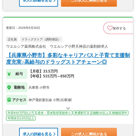
求人の詳細を見る
この求人に興味がある
更新日：2026年6月26日
保存する
正社員
ドラッグストア（調剤併設）
ウエルシア薬局株式会社 ウエルシア小野天神店の薬剤師求人
【兵庫県小野市】多彩なキャリアパスと子育て支援制
度充実♪高給与のドラッグストアチェーン◎
【月収】33.5万円
給与
【年収】515万円～650万円
勤務地
兵庫県 小野市
アクセス
神戸電鉄粟生線 小野(兵庫)駅
年収650万円以上可
産休・育休取得実績有り
車通勤可
店舗数30以上
積極採用中
年間休日120日以上
求人の詳細を見る
この求人に興味がある