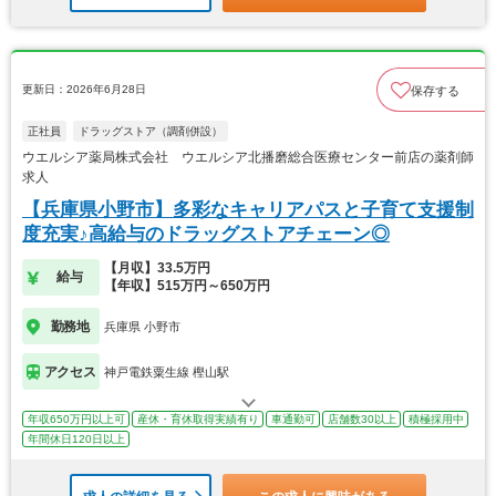
更新日：2026年6月28日
保存する
正社員
ドラッグストア（調剤併設）
ウエルシア薬局株式会社 ウエルシア北播磨総合医療センター前店の薬剤師
求人
【兵庫県小野市】多彩なキャリアパスと子育て支援制
度充実♪高給与のドラッグストアチェーン◎
【月収】33.5万円
給与
【年収】515万円～650万円
勤務地
兵庫県 小野市
アクセス
神戸電鉄粟生線 樫山駅
年収650万円以上可
産休・育休取得実績有り
車通勤可
店舗数30以上
積極採用中
年間休日120日以上