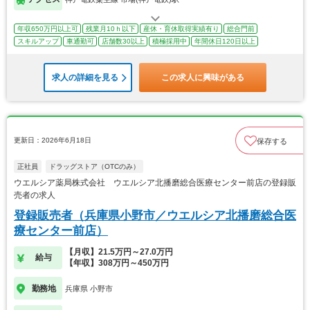
年収650万円以上可
残業月10ｈ以下
産休・育休取得実績有り
総合門前
スキルアップ
車通勤可
店舗数30以上
積極採用中
年間休日120日以上
求人の詳細を見る
この求人に興味がある
更新日：2026年6月18日
保存する
正社員
ドラッグストア（OTCのみ）
ウエルシア薬局株式会社 ウエルシア北播磨総合医療センター前店の登録販
売者の求人
登録販売者（兵庫県小野市／ウエルシア北播磨総合医
療センター前店）
【月収】21.5万円～27.0万円
給与
【年収】308万円～450万円
勤務地
兵庫県 小野市