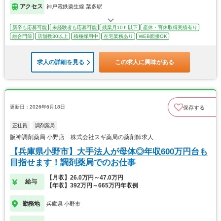
アクセス
神戸電鉄粟生線 葉多駅
新卒も応募可能
未経験者も応募可能
残業月10ｈ以下
産休・育休取得実績有り
総合門前
店舗数30以上
積極採用中
在宅業務あり
WEB面接OK
求人の詳細を見る
この求人に興味がある
更新日：2026年6月18日
保存する
正社員
調剤薬局
阪神調剤薬局 小野店 株式会社スギ薬局の薬剤師求人
【兵庫県小野市】大手法人が母体◎年収600万円台も
目指せます！調剤薬局でのお仕事
【月収】26.0万円～47.0万円
給与
【年収】392万円～665万円年収例
勤務地
兵庫県 小野市