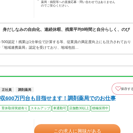
薬局・病院等への直接応募・問い合わせではありません
のでご安心ください。
境。身だしなみの自由化、連続休暇、残業平均9時間と自分らしく、のび
ト500認定！残業は1分単位で計算する等、従業員の満足度向上にも注力されており
で「地域連携薬局」認定を受けており、地域包括…
保存す
正社員
調剤薬局
収600万円台も目指せます！調剤薬局でのお仕事
・育休取得実績有り
スキルアップ
車通勤可
店舗数30以上
積極採用中
この求人に興味がある