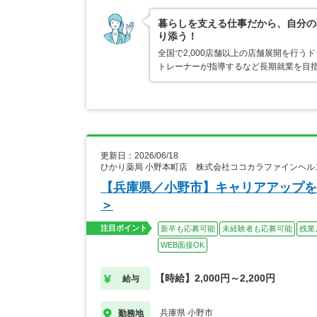
暮らしを支える仕事だから、自分の
り添う！
全国で2,000店舗以上の店舗展開を行
トレーナーが指導するなど長期就業を目指
更新日：2026/06/18
ひかり薬局 小野本町店 株式会社ココカラファインヘル
【兵庫県／小野市】キャリアアップを
＞
注目ポイント
新卒も応募可能
未経験者も応募可能
残業
WEB面接OK
【時給】2,000円～2,200円
給与
兵庫県 小野市
勤務地