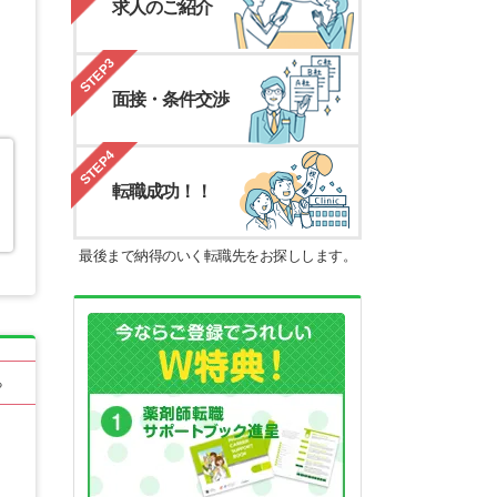
求人のご紹介
STEP3
面接・条件交渉
STEP4
転職成功！！
最後まで納得のいく転職先をお探しします。
る