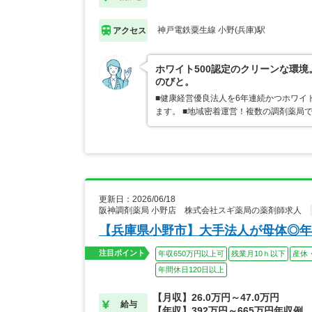
神戸電鉄粟生線 小野(兵庫)駅
アクセス
ホワイト500認定のクリーンな環
のびと。
■健康経営優良法人を6年連続かつホワイ
ます。 ■地域密着運営！複数の調剤薬局
更新日：2026/06/18
阪神調剤薬局 小野店 株式会社スギ薬局の薬剤師求人
【兵庫県小野市】大手法人が母体◎年
注目ポイント
年収650万円以上可
残業月10ｈ以下
産休
年間休日120日以上
【月収】26.0万円～47.0万円
給与
【年収】392万円～665万円年収例