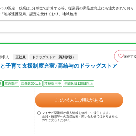
ト500認定！残業は1分単位で計算する等、従業員の満足度向上にも注力されており
で「地域連携薬局」認定を受けており、地域包括…
保存す
師求人
正社員
ドラッグストア（調剤併設）
と子育て支援制度充実♪高給与のドラッグストア
り
車通勤可
店舗数30以上
積極採用中
年間休日120日以上
この求人に興味がある
マイナビ薬剤師が求人情報を無料でご提供します。
薬局・病院等への直接応募・問い合わせではありません
のでご安心ください。