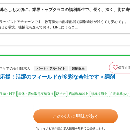
暮らしも大切に。業界トップクラスの福利厚生で、長く、深く、街に寄
うドラッグストアチェーンです。教育優先の配慮配属で調剤経験が浅くても安心です。
せる環境。機械化も進んでおり、LINEによるコ…
保存す
スケアの薬剤師求人
パート・アルバイト
調剤薬局
応援！活躍のフィールドが多彩な会社です＜調剤
月10ｈ以下
産休・育休取得実績有り
駅チカ
店舗数30以上
積極採用中
在宅業務あり
この求人に興味がある
マイナビ薬剤師が求人情報を無料でご提供します。