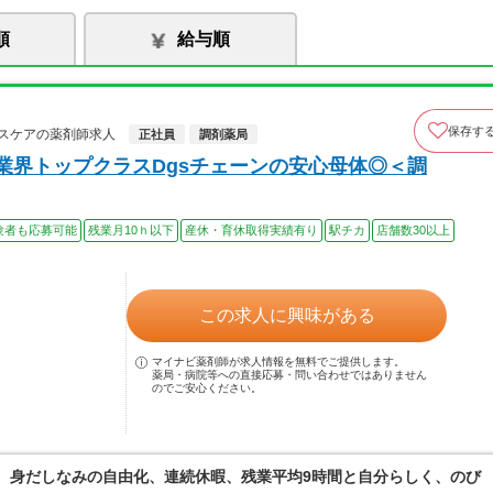
順
給与順
保存す
スケアの薬剤師求人
正社員
調剤薬局
業界トップクラスDgsチェーンの安心母体◎＜調
験者も応募可能
残業月10ｈ以下
産休・育休取得実績有り
駅チカ
店舗数30以上
この求人に興味がある
マイナビ薬剤師が求人情報を無料でご提供します。
薬局・病院等への直接応募・問い合わせではありません
のでご安心ください。
境。身だしなみの自由化、連続休暇、残業平均9時間と自分らしく、のび