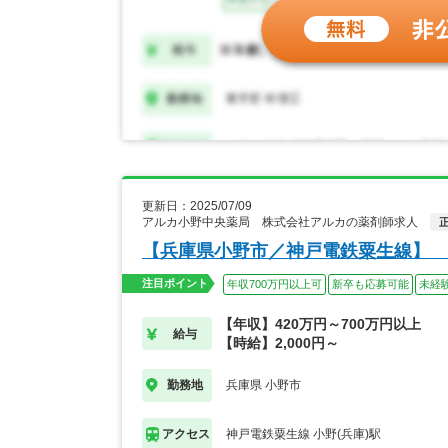
更新日：2025/07/09
アルカ小野中央薬局 株式会社アルカの薬剤師求人
【兵庫県小野市／神戸電鉄粟生線】 
注目ポイント
年収700万円以上可
新卒も応募可能
未経
【年収】420万円～700万円以上
給与
【時給】2,000円～
兵庫県 小野市
勤務地
神戸電鉄粟生線 小野(兵庫)駅
アクセス