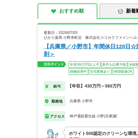
おすすめ順
新着
更新日：2026/07/03
ひかり薬局 小野本町店 株式会社ココカラファインヘル
【兵庫県／小野市】年間休日120日☆
剤＞
注目ポイント
年収550万円以上可
新卒も応募可能
未経
積極採用中
在宅業務あり
WEB面接OK
【年収】430万円～560万円
給与
兵庫県 小野市
勤務地
神戸電鉄粟生線 小野(兵庫)駅
アクセス
ホワイト500認定のクリーンな環