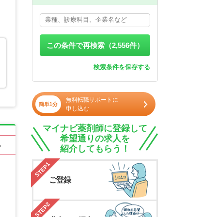
この条件で再検索（
2,556
件）
検索条件を保存する
無料転職サポートに
簡単1分
申し込む
マイナビ薬剤師に登録して
希望通りの求人を
る
紹介してもらう！
STEP1
ご登録
STEP2