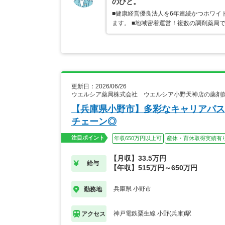
のびと。
■健康経営優良法人を6年連続かつホワイ
ます。 ■地域密着運営！複数の調剤薬局
更新日：2026/06/26
ウエルシア薬局株式会社 ウエルシア小野天神店の薬剤
【兵庫県小野市】多彩なキャリアパス
チェーン◎
注目ポイント
年収650万円以上可
産休・育休取得実績有
【月収】33.5万円
給与
【年収】515万円～650万円
兵庫県 小野市
勤務地
神戸電鉄粟生線 小野(兵庫)駅
アクセス