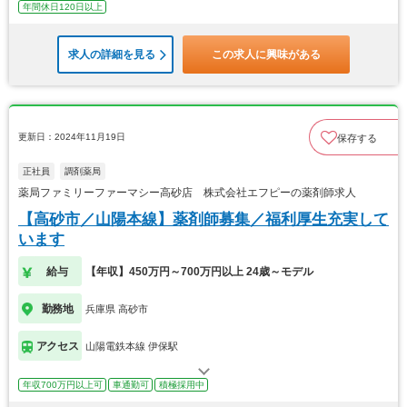
年間休日120日以上
求人の詳細を見る
この求人に興味がある
更新日：2024年11月19日
保存する
正社員
調剤薬局
薬局ファミリーファーマシー高砂店 株式会社エフピーの薬剤師求人
【高砂市／山陽本線】薬剤師募集／福利厚生充実して
います
給与
【年収】450万円～700万円以上 24歳～モデル
勤務地
兵庫県 高砂市
アクセス
山陽電鉄本線 伊保駅
年収700万円以上可
車通勤可
積極採用中