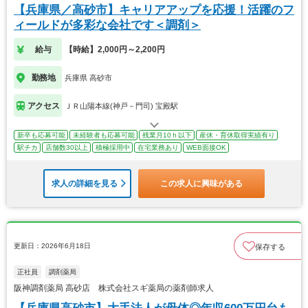
【兵庫県／高砂市】キャリアアップを応援！活躍のフ
ィールドが多彩な会社です＜調剤＞
給与
【時給】2,000円～2,200円
勤務地
兵庫県 高砂市
アクセス
ＪＲ山陽本線(神戸－門司) 宝殿駅
新卒も応募可能
未経験者も応募可能
残業月10ｈ以下
産休・育休取得実績有り
駅チカ
店舗数30以上
積極採用中
在宅業務あり
WEB面接OK
求人の詳細を見る
この求人に興味がある
更新日：2026年6月18日
保存する
正社員
調剤薬局
阪神調剤薬局 高砂店 株式会社スギ薬局の薬剤師求人