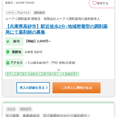
更新日：2025年7月30日
保存する
パート・アルバイト
調剤薬局
ユーアイ調剤薬局 曽根店 有限会社ユーアイ調剤薬局の薬剤師求人
【兵庫県高砂市】駅近徒歩2分♪地域密着型の調剤薬
局にて薬剤師の募集
給与
【時給】2,000円～
勤務地
兵庫県 高砂市
アクセス
ＪＲ山陽本線(神戸－門司) 曽根(兵庫)駅
新卒も応募可能
未経験者も応募可能
駅チカ
積極採用中
求人の詳細を見る
この求人に興味がある