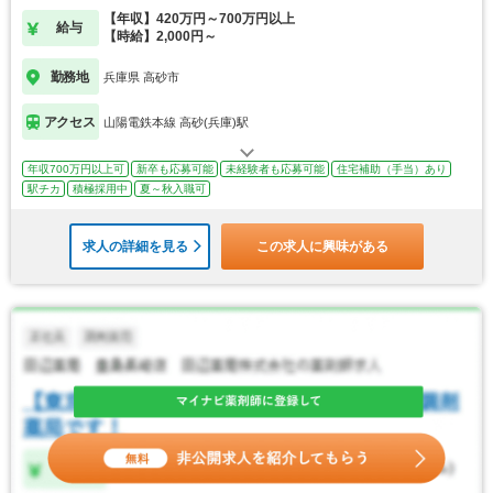
【年収】420万円～700万円以上
給与
【時給】2,000円～
勤務地
兵庫県 高砂市
アクセス
山陽電鉄本線 高砂(兵庫)駅
年収700万円以上可
新卒も応募可能
未経験者も応募可能
住宅補助（手当）あり
駅チカ
積極採用中
夏～秋入職可
求人の詳細を見る
この求人に興味がある