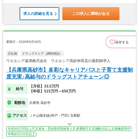
求人の詳細を見る
この求人に興味がある
更新日：2026年6月26日
保存する
正社員
ドラッグストア（調剤併設）
ウエルシア薬局株式会社 ウエルシア高砂米田店の薬剤師求人
【兵庫県高砂市】多彩なキャリアパスと子育て支援制
度充実♪高給与のドラッグストアチェーン◎
【月収】33.5万円
給与
【年収】515万円～650万円
勤務地
兵庫県 高砂市
アクセス
ＪＲ山陽本線(神戸－門司) 宝殿駅
年収650万円以上可
産休・育休取得実績有り
車通勤可
店舗数30以上
積極採用中
年間休日120日以上