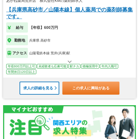
あかね薬局荒井店 株式会社KMの薬剤師求人
【兵庫県高砂市／山陽本線】個人薬局での薬剤師募集
です。
給与
【年収】600万円
勤務地
兵庫県 高砂市
アクセス
山陽電鉄本線 荒井(兵庫)駅
年収600万円以上可
未経験者も応募可能
駅チカ
積極採用中
年内入職可
年間休日120日以上
求人の詳細を見る
この求人に興味がある