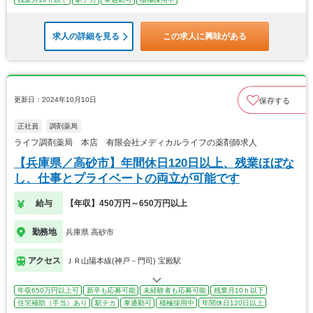
求人の詳細を見る
この求人に興味がある
更新日：2024年10月10日
保存する
正社員
調剤薬局
ライフ調剤薬局 本店 有限会社メディカルライフの薬剤師求人
【兵庫県／高砂市】年間休日120日以上、残業ほぼな
し、仕事とプライベートの両立が可能です
給与
【年収】450万円～650万円以上
勤務地
兵庫県 高砂市
アクセス
ＪＲ山陽本線(神戸－門司) 宝殿駅
年収650万円以上可
新卒も応募可能
未経験者も応募可能
残業月10ｈ以下
住宅補助（手当）あり
駅チカ
車通勤可
積極採用中
年間休日120日以上