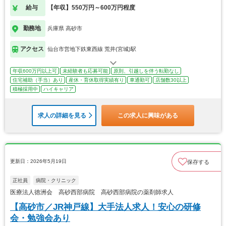
給与
【年収】550万円～600万円程度
勤務地
兵庫県 高砂市
アクセス
仙台市営地下鉄東西線 荒井(宮城)駅
年収600万円以上可
未経験者も応募可能
原則、引越しを伴う転勤なし
住宅補助（手当）あり
産休・育休取得実績有り
車通勤可
店舗数30以上
積極採用中
ハイキャリア
求人の詳細を見る
この求人に興味がある
更新日：2026年5月19日
保存する
正社員
病院・クリニック
医療法人徳洲会 高砂西部病院 高砂西部病院の薬剤師求人
【高砂市／JR神戸線】大手法人求人！安心の研修
会・勉強会あり