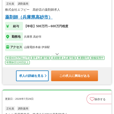
正社員
調剤薬局
株式会社エフピー 高砂店の薬剤師求人
薬剤師（兵庫県高砂市）
給与
【年収】500万円～600万円程度
勤務地
兵庫県 高砂市
アクセス
山陽電鉄本線 伊保駅
年収600万円以上可
新卒も応募可能
未経験者も応募可能
車通勤可
積極採用中
年間休日120日以上
求人の詳細を見る
この求人に興味がある
更新日：2026年7月29日
保存する
正社員
調剤薬局