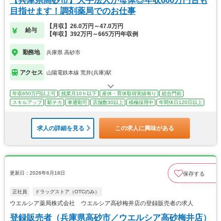
【兵庫県高砂市】大手法人が母体◎年収600万円台も
目指せます！調剤薬局でのお仕事
【月収】26.0万円～47.0万円
給与
【年収】392万円～665万円年収例
勤務地
兵庫県 高砂市
アクセス
山陽電鉄本線 荒井(兵庫)駅
年収650万円以上可
残業月10ｈ以下
産休・育休取得実績有り
総合門前
スキルアップ
駅チカ
車通勤可
店舗数30以上
積極採用中
年間休日120日以上
求人の詳細を見る
この求人に興味がある
更新日：2026年6月18日
保存する
正社員
ドラッグストア（OTCのみ）
ウエルシア薬局株式会社 ウエルシア高砂梅井店の登録販売者の求人
登録販売者（兵庫県高砂市／ウエルシア高砂梅井店）