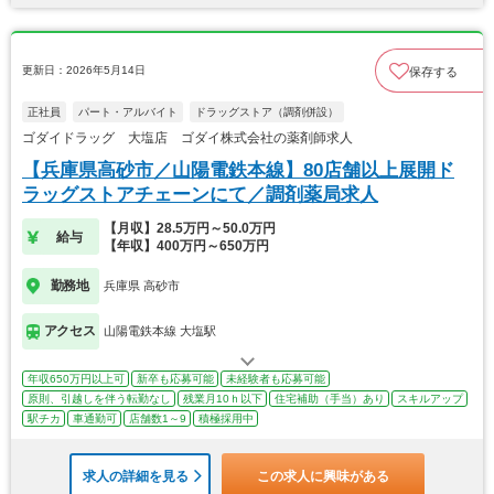
更新日：2026年5月14日
保存する
正社員
パート・アルバイト
ドラッグストア（調剤併設）
ゴダイドラッグ 大塩店 ゴダイ株式会社の薬剤師求人
【兵庫県高砂市／山陽電鉄本線】80店舗以上展開ド
ラッグストアチェーンにて／調剤薬局求人
【月収】28.5万円～50.0万円
給与
【年収】400万円～650万円
勤務地
兵庫県 高砂市
アクセス
山陽電鉄本線 大塩駅
年収650万円以上可
新卒も応募可能
未経験者も応募可能
原則、引越しを伴う転勤なし
残業月10ｈ以下
住宅補助（手当）あり
スキルアップ
駅チカ
車通勤可
店舗数1～9
積極採用中
求人の詳細を見る
この求人に興味がある