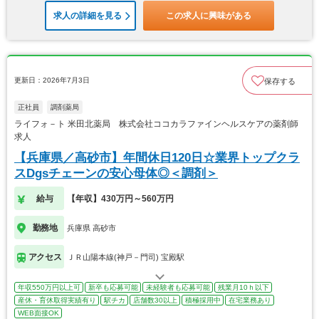
求人の詳細を見る
この求人に興味がある
更新日：2026年7月3日
保存する
正社員
調剤薬局
ライフォ－ト 米田北薬局 株式会社ココカラファインヘルスケアの薬剤師
求人
【兵庫県／高砂市】年間休日120日☆業界トップクラ
スDgsチェーンの安心母体◎＜調剤＞
給与
【年収】430万円～560万円
勤務地
兵庫県 高砂市
アクセス
ＪＲ山陽本線(神戸－門司) 宝殿駅
年収550万円以上可
新卒も応募可能
未経験者も応募可能
残業月10ｈ以下
産休・育休取得実績有り
駅チカ
店舗数30以上
積極採用中
在宅業務あり
WEB面接OK