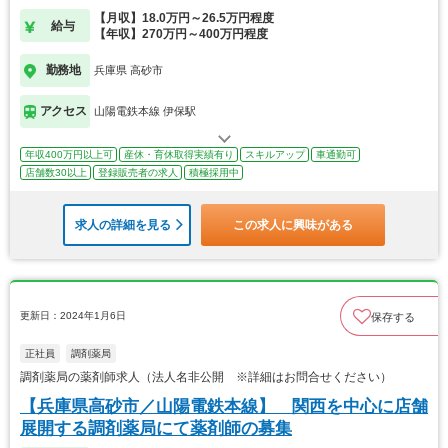
【月収】18.0万円～26.5万円程度
給与
【年収】270万円～400万円程度
勤務地
兵庫県 高砂市
アクセス
山陽電鉄本線 伊保駅
年収400万円以上可
産休・育休取得実績有り
スキルアップ
車通勤可
店舗数30以上
登録販売者の求人
積極採用中
求人の詳細を見る
この求人に興味がある
更新日：2024年1月6日
保存する
正社員
調剤薬局
調剤薬局の薬剤師求人（法人名非公開 ※詳細はお問合せください）
【兵庫県高砂市／山陽電鉄本線】 関西を中心に店舗
展開する調剤薬局にて薬剤師の募集