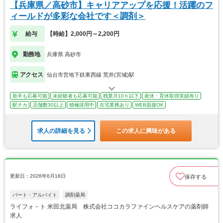
【兵庫県／高砂市】キャリアアップを応援！活躍のフ
ィールドが多彩な会社です＜調剤＞
給与
【時給】2,000円～2,200円
勤務地
兵庫県 高砂市
アクセス
仙台市営地下鉄東西線 荒井(宮城)駅
新卒も応募可能
未経験者も応募可能
残業月10ｈ以下
産休・育休取得実績有り
駅チカ
店舗数30以上
積極採用中
在宅業務あり
WEB面接OK
求人の詳細を見る
この求人に興味がある
更新日：2026年6月18日
保存する
パート・アルバイト
調剤薬局
ライフォ－ト 米田北薬局 株式会社ココカラファインヘルスケアの薬剤師
求人