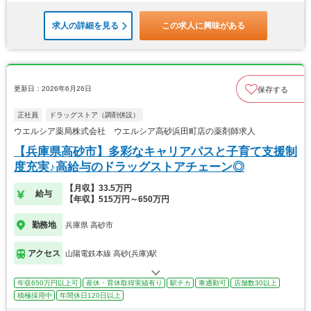
求人の詳細を見る
この求人に興味がある
更新日：2026年6月26日
保存する
正社員
ドラッグストア（調剤併設）
ウエルシア薬局株式会社 ウエルシア高砂浜田町店の薬剤師求人
【兵庫県高砂市】多彩なキャリアパスと子育て支援制
度充実♪高給与のドラッグストアチェーン◎
【月収】33.5万円
給与
【年収】515万円～650万円
勤務地
兵庫県 高砂市
アクセス
山陽電鉄本線 高砂(兵庫)駅
年収650万円以上可
産休・育休取得実績有り
駅チカ
車通勤可
店舗数30以上
積極採用中
年間休日120日以上