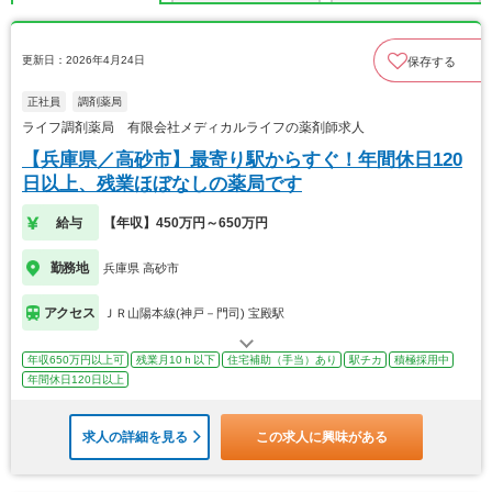
更新日：2026年4月24日
保存する
正社員
調剤薬局
ライフ調剤薬局 有限会社メディカルライフの薬剤師求人
【兵庫県／高砂市】最寄り駅からすぐ！年間休日120
日以上、残業ほぼなしの薬局です
給与
【年収】450万円～650万円
勤務地
兵庫県 高砂市
アクセス
ＪＲ山陽本線(神戸－門司) 宝殿駅
年収650万円以上可
残業月10ｈ以下
住宅補助（手当）あり
駅チカ
積極採用中
年間休日120日以上
求人の詳細を見る
この求人に興味がある