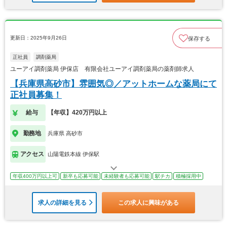
更新日：2025年9月26日
保存する
正社員
調剤薬局
ユーアイ調剤薬局 伊保店 有限会社ユーアイ調剤薬局の薬剤師求人
【兵庫県高砂市】雰囲気◎／アットホームな薬局にて
正社員募集！
給与
【年収】420万円以上
勤務地
兵庫県 高砂市
アクセス
山陽電鉄本線 伊保駅
年収400万円以上可
新卒も応募可能
未経験者も応募可能
駅チカ
積極採用中
求人の詳細を見る
この求人に興味がある