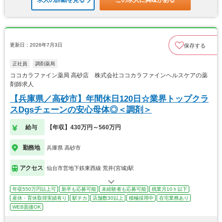
求人の詳細を見る
この求人に興味がある
更新日：2026年7月3日
保存する
正社員
調剤薬局
ココカラファイン薬局 高砂店 株式会社ココカラファインヘルスケアの薬
剤師求人
【兵庫県／高砂市】年間休日120日☆業界トップクラ
スDgsチェーンの安心母体◎＜調剤＞
給与
【年収】430万円～560万円
勤務地
兵庫県 高砂市
アクセス
仙台市営地下鉄東西線 荒井(宮城)駅
年収550万円以上可
新卒も応募可能
未経験者も応募可能
残業月10ｈ以下
産休・育休取得実績有り
駅チカ
店舗数30以上
積極採用中
在宅業務あり
WEB面接OK