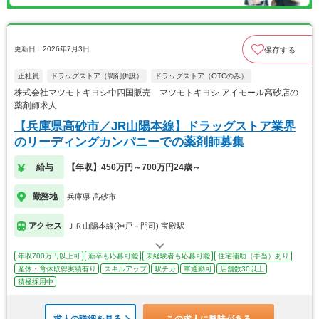
更新日：2026年7月3日
保存する
正社員
ドラッグストア（調剤併設）
ドラッグストア（OTCのみ）
株式会社マツモトキヨシ中四国販売 マツモトキヨシ アイモール高砂店の
薬剤師求人
【兵庫県高砂市／JR山陽本線】ドラッグストア業界
のリーディングカンパニーでの薬剤師募集
給与
【年収】450万円～700万円24歳～
勤務地
兵庫県 高砂市
アクセス
ＪＲ山陽本線(神戸－門司) 宝殿駅
年収700万円以上可
新卒も応募可能
未経験者も応募可能
住宅補助（手当）あり
産休・育休取得実績有り
スキルアップ
駅チカ
車通勤可
店舗数30以上
積極採用中