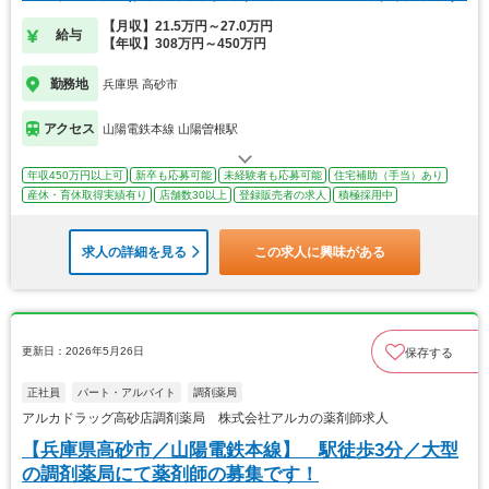
【月収】21.5万円～27.0万円
給与
【年収】308万円～450万円
勤務地
兵庫県 高砂市
アクセス
山陽電鉄本線 山陽曽根駅
年収450万円以上可
新卒も応募可能
未経験者も応募可能
住宅補助（手当）あり
産休・育休取得実績有り
店舗数30以上
登録販売者の求人
積極採用中
求人の詳細を見る
この求人に興味がある
更新日：2026年5月26日
保存する
正社員
パート・アルバイト
調剤薬局
アルカドラッグ高砂店調剤薬局 株式会社アルカの薬剤師求人
【兵庫県高砂市／山陽電鉄本線】 駅徒歩3分／大型
の調剤薬局にて薬剤師の募集です！