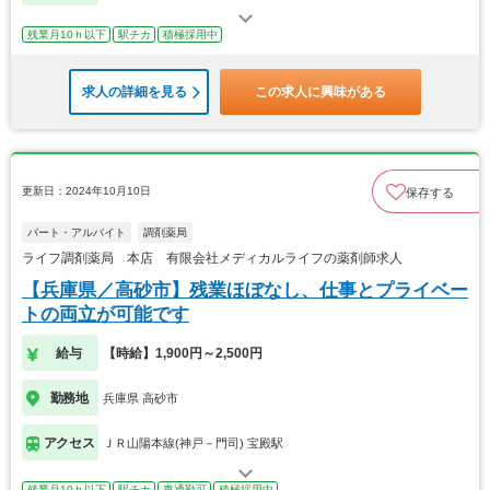
残業月10ｈ以下
駅チカ
積極採用中
求人の詳細を見る
この求人に興味がある
更新日：2024年10月10日
保存する
パート・アルバイト
調剤薬局
ライフ調剤薬局 本店 有限会社メディカルライフの薬剤師求人
【兵庫県／高砂市】残業ほぼなし、仕事とプライベー
トの両立が可能です
給与
【時給】1,900円～2,500円
勤務地
兵庫県 高砂市
アクセス
ＪＲ山陽本線(神戸－門司) 宝殿駅
残業月10ｈ以下
駅チカ
車通勤可
積極採用中