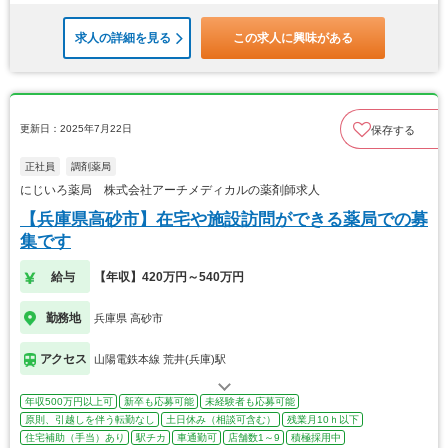
求人の詳細を見る
この求人に興味がある
更新日：2025年7月22日
保存する
正社員
調剤薬局
にじいろ薬局 株式会社アーチメディカルの薬剤師求人
【兵庫県高砂市】在宅や施設訪問ができる薬局での募
集です
給与
【年収】420万円～540万円
勤務地
兵庫県 高砂市
アクセス
山陽電鉄本線 荒井(兵庫)駅
年収500万円以上可
新卒も応募可能
未経験者も応募可能
原則、引越しを伴う転勤なし
土日休み（相談可含む）
残業月10ｈ以下
住宅補助（手当）あり
駅チカ
車通勤可
店舗数1～9
積極採用中