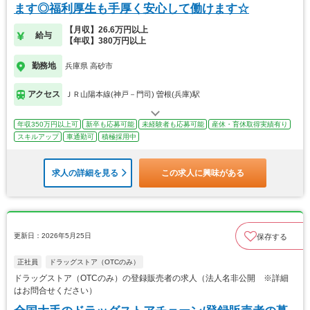
ます◎福利厚生も手厚く安心して働けます☆
【月収】26.6万円以上
給与
【年収】380万円以上
勤務地
兵庫県 高砂市
アクセス
ＪＲ山陽本線(神戸－門司) 曽根(兵庫)駅
年収350万円以上可
新卒も応募可能
未経験者も応募可能
産休・育休取得実績有り
スキルアップ
車通勤可
積極採用中
求人の詳細を見る
この求人に興味がある
更新日：2026年5月25日
保存する
正社員
ドラッグストア（OTCのみ）
ドラッグストア（OTCのみ）の登録販売者の求人（法人名非公開 ※詳細
はお問合せください）