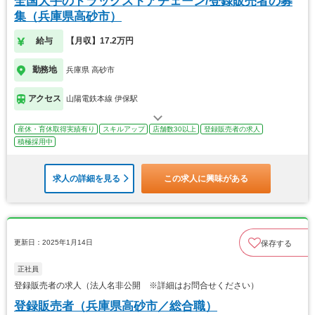
全国大手のドラッグストアチェーン/登録販売者の募
集（兵庫県高砂市）
給与
【月収】17.2万円
勤務地
兵庫県 高砂市
アクセス
山陽電鉄本線 伊保駅
産休・育休取得実績有り
スキルアップ
店舗数30以上
登録販売者の求人
積極採用中
求人の詳細を見る
この求人に興味がある
更新日：2025年1月14日
保存する
正社員
登録販売者の求人（法人名非公開 ※詳細はお問合せください）
登録販売者（兵庫県高砂市／総合職）