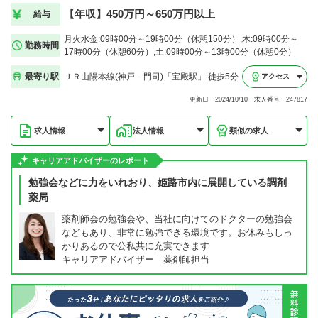
【年収】450万円～650万円以上
給与
月火水金:09時00分～19時00分（休憩150分）,木:09時00分～
勤務時間
17時00分（休憩60分）,土:09時00分～13時00分（休憩0分）
最寄り駅
ＪＲ山陽本線(神戸－門司)「宝殿駅」 徒歩5分
アクセス
更新日：2024/10/10 求人番号：247817
求人情報
法人情報
類似の求人
キャリアアドバイザーのレポート
勉強会などに力をいれおり、姫路市内に展開している調剤
薬局
薬剤師会の勉強会や、当社に向けてのドクターの勉強会
などもあり、非常に勉強できる環境です。お休みもしっ
かりあるので公私共に充実できます
キャリアアドバイザー 薬剤師担当