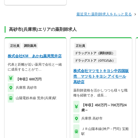
最近見た薬剤師求人をもっと見る
高砂市(兵庫県)エリアの薬剤師求人
正社員
調剤薬局
正社員
ドラッグストア（調剤併設）
株式会社KM あかね薬局荒井店
ドラッグストア（OTCのみ）
代表と距離が近い薬局で会社と一緒
に成長することがで…
株式会社マツモトキヨシ中四国販
売 マツモトキヨシ アイモール
【年収】600万円
高砂店
兵庫県 高砂市
薬剤師資格を活かしつつも様々な職
種を経験でき、成長…
山陽電鉄本線 荒井(兵庫)駅
【年収】450万円～700万円24
歳～
兵庫県 高砂市
ＪＲ山陽本線(神戸－門司) 宝殿
駅