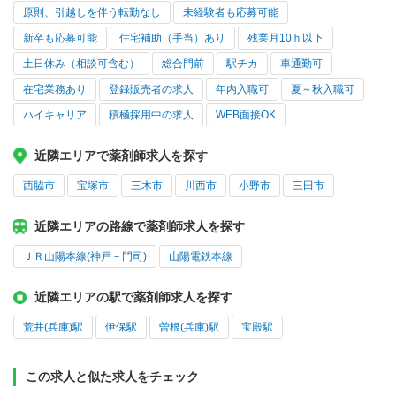
原則、引越しを伴う転勤なし
未経験者も応募可能
新卒も応募可能
住宅補助（手当）あり
残業月10ｈ以下
土日休み（相談可含む）
総合門前
駅チカ
車通勤可
在宅業務あり
登録販売者の求人
年内入職可
夏～秋入職可
ハイキャリア
積極採用中の求人
WEB面接OK
近隣エリアで薬剤師求人を探す
西脇市
宝塚市
三木市
川西市
小野市
三田市
近隣エリアの路線で薬剤師求人を探す
ＪＲ山陽本線(神戸－門司)
山陽電鉄本線
近隣エリアの駅で薬剤師求人を探す
荒井(兵庫)駅
伊保駅
曽根(兵庫)駅
宝殿駅
この求人と似た求人をチェック