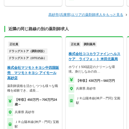
高砂市(兵庫県)エリアの薬剤師求人をもっと見る
近隣の同じ路線の別の薬剤師求人
正社員
正社員
調剤薬局
ドラッグストア（調剤併設）
株式会社ココカラファインヘルス
ドラッグストア（OTCのみ）
ケア ライフォ－ト 米田北薬局
ホワイト500認定のクリーンな環
株式会社マツモトキヨシ中四国販
境。身だしなみの自…
売 マツモトキヨシ アイモール
高砂店
【年収】430万円～560万円
薬剤師資格を活かしつつも様々な職
兵庫県 高砂市
種を経験でき、成長…
ＪＲ山陽本線(神戸－門司) 宝殿
【年収】450万円～700万円24
駅
歳～
兵庫県 高砂市
ＪＲ山陽本線(神戸－門司) 宝殿
駅