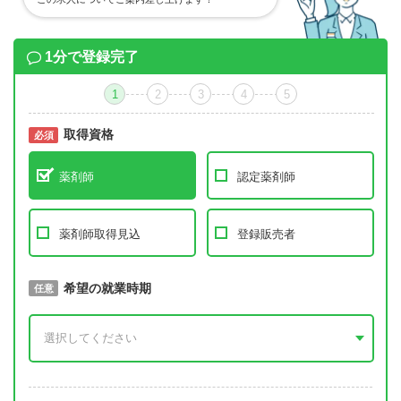
1分で登録完了
1
2
3
4
5
取得資格
必須
必須
薬剤師
認定薬剤師
薬剤師取得見込
登録販売者
取得予定年
希望の就業時期
必須
任意
年 3月