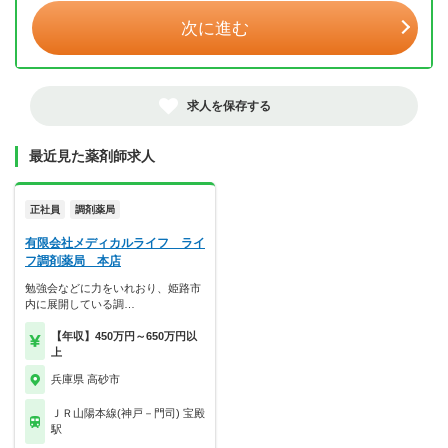
次に進む
求人を保存する
最近見た薬剤師求人
正社員
調剤薬局
有限会社メディカルライフ ライ
フ調剤薬局 本店
勉強会などに力をいれおり、姫路市
内に展開している調…
【年収】450万円～650万円以
上
兵庫県 高砂市
ＪＲ山陽本線(神戸－門司) 宝殿
駅