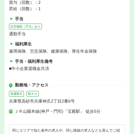
賞与（回数）：2
昇給（回数）：1
手当
住宅補助（手当）あり
通勤手当
福利厚生
雇用保険、労災保険、健康保険、厚生年金保険
手当・福利厚生備考
■中小企業退職金共済
勤務地・アクセス
車通勤可
駅チカ
兵庫県高砂市兵庫神爪2丁目2番6号
ＪＲ山陽本線(神戸－門司)「宝殿駅」 徒歩5分
同じエリアで似た条件の求人や、同じ路線の求人なども喜んでご紹