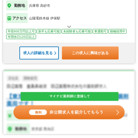
勤務地
兵庫県 高砂市
アクセス
山陽電鉄本線 伊保駅
年収600万円以上可
新卒も応募可能
未経験者も応募可能
車通勤可
積極採用中
年間休日120日以上
求人の詳細を見る
この求人に興味がある