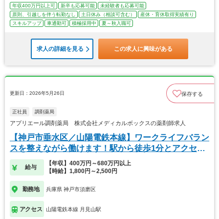
年収400万円以上可
新卒も応募可能
未経験者も応募可能
原則、引越しを伴う転勤なし
土日休み（相談可含む）
産休・育休取得実績有り
スキルアップ
車通勤可
積極採用中
夏～秋入職可
求人の詳細を見る
この求人に興味がある
更新日：2026年5月26日
保存する
正社員
調剤薬局
アプリエール調剤薬局 株式会社メディカルボックスの薬剤師求人
【神戸市垂水区／山陽電鉄本線】ワークライフバラン
スを整えながら働けます！駅から徒歩1分とアクセス
◎
【年収】400万円～680万円以上
給与
【時給】1,800円～2,500円
勤務地
兵庫県 神戸市須磨区
アクセス
山陽電鉄本線 月見山駅