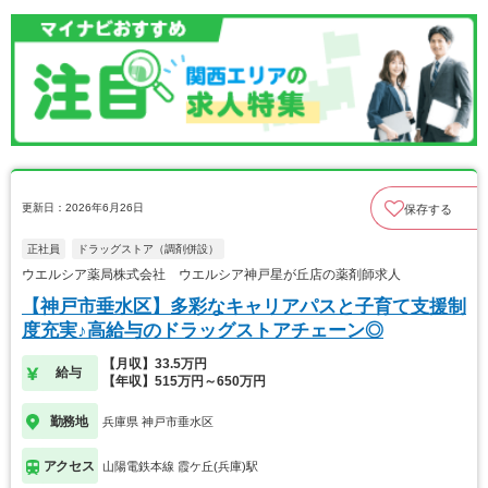
更新日：2026年6月26日
保存する
正社員
ドラッグストア（調剤併設）
ウエルシア薬局株式会社 ウエルシア神戸星が丘店の薬剤師求人
【神戸市垂水区】多彩なキャリアパスと子育て支援制
度充実♪高給与のドラッグストアチェーン◎
【月収】33.5万円
給与
【年収】515万円～650万円
勤務地
兵庫県 神戸市垂水区
アクセス
山陽電鉄本線 霞ケ丘(兵庫)駅