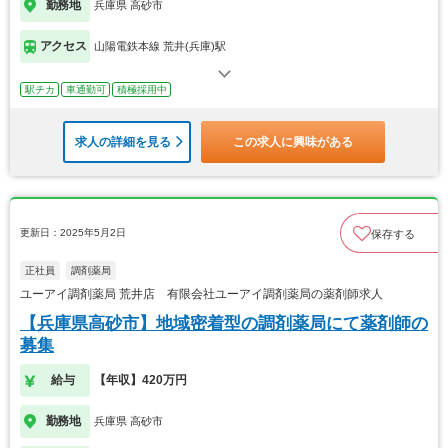
勤務地
兵庫県 高砂市
アクセス
山陽電鉄本線 荒井(兵庫)駅
駅チカ
車通勤可
積極採用中
求人の詳細を見る
この求人に興味がある
更新日：2025年5月2日
保存する
正社員
調剤薬局
ユーアイ調剤薬局 荒井店 有限会社ユーアイ調剤薬局の薬剤師求人
【兵庫県高砂市】地域密着型の調剤薬局にて薬剤師の
募集
給与
【年収】420万円
勤務地
兵庫県 高砂市