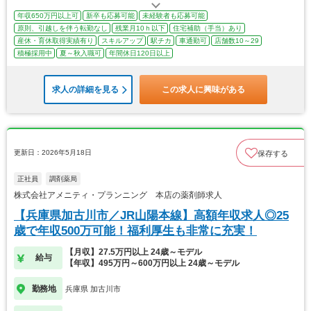
年収650万円以上可
新卒も応募可能
未経験者も応募可能
原則、引越しを伴う転勤なし
残業月10ｈ以下
住宅補助（手当）あり
産休・育休取得実績有り
スキルアップ
駅チカ
車通勤可
店舗数10～29
積極採用中
夏～秋入職可
年間休日120日以上
求人の詳細を見る
この求人に興味がある
更新日：2026年5月18日
保存する
正社員
調剤薬局
株式会社アメニティ・プランニング 本店の薬剤師求人
【兵庫県加古川市／JR山陽本線】高額年収求人◎25
歳で年収500万可能！福利厚生も非常に充実！
【月収】27.5万円以上 24歳～モデル
給与
【年収】495万円～600万円以上 24歳～モデル
勤務地
兵庫県 加古川市