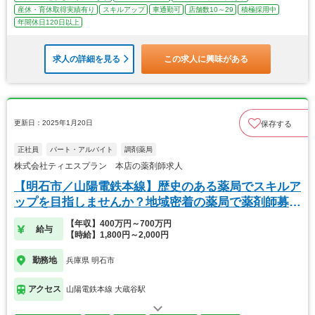
産休・育休取得実績有り
スキルアップ
車通勤可
店舗数10～29
積極採用中
年間休日120日以上
求人の詳細を見る
この求人に興味がある
更新日：2025年1月20日
保存する
正社員
パート・アルバイト
調剤薬局
株式会社ティエスプラン 本店の薬剤師求人
【明石市／山陽電鉄本線】歴史のある薬局でスキルア
ップを目指しませんか？地域密着の薬局で薬剤師募集
★
【年収】400万円～700万円
給与
【時給】1,800円～2,000円
勤務地
兵庫県 明石市
アクセス
山陽電鉄本線 大蔵谷駅