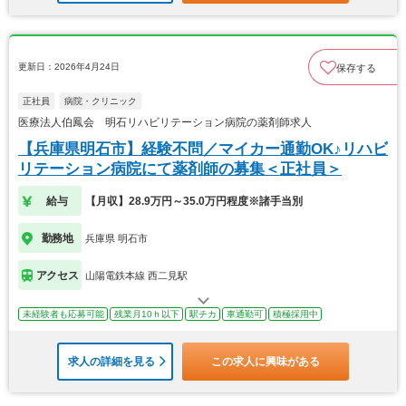
更新日：2026年4月24日
保存する
正社員
病院・クリニック
医療法人伯鳳会 明石リハビリテーション病院の薬剤師求人
【兵庫県明石市】経験不問／マイカー通勤OK♪リハビ
リテーション病院にて薬剤師の募集＜正社員＞
給与
【月収】28.9万円～35.0万円程度※諸手当別
勤務地
兵庫県 明石市
アクセス
山陽電鉄本線 西二見駅
未経験者も応募可能
残業月10ｈ以下
駅チカ
車通勤可
積極採用中
求人の詳細を見る
この求人に興味がある