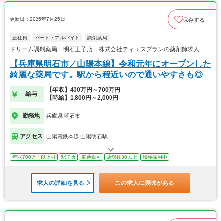
更新日：2025年7月25日
保存する
正社員
パート・アルバイト
調剤薬局
ドリーム調剤薬局 明石王子店 株式会社ティエスプランの薬剤師求人
【兵庫県明石市／山陽本線】令和元年にオープンした
綺麗な薬局です。駅から程近いので通いやすさも◎
【年収】400万円～700万円
給与
【時給】1,800円～2,000円
勤務地
兵庫県 明石市
アクセス
山陽電鉄本線 山陽明石駅
年収700万円以上可
駅チカ
車通勤可
店舗数30以上
積極採用中
求人の詳細を見る
この求人に興味がある