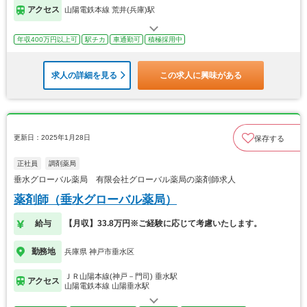
アクセス
山陽電鉄本線 荒井(兵庫)駅
年収400万円以上可
駅チカ
車通勤可
積極採用中
求人の詳細を見る
この求人に興味がある
更新日：2025年1月28日
保存する
正社員
調剤薬局
垂水グローバル薬局 有限会社グローバル薬局の薬剤師求人
薬剤師（垂水グローバル薬局）
給与
【月収】33.8万円※ご経験に応じて考慮いたします。
勤務地
兵庫県 神戸市垂水区
ＪＲ山陽本線(神戸－門司) 垂水駅
アクセス
山陽電鉄本線 山陽垂水駅