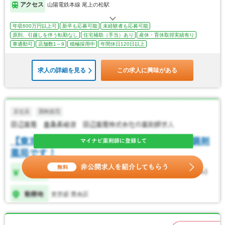
アクセス
山陽電鉄本線 尾上の松駅
年収600万円以上可
新卒も応募可能
未経験者も応募可能
原則、引越しを伴う転勤なし
住宅補助（手当）あり
産休・育休取得実績有り
車通勤可
店舗数1～9
積極採用中
年間休日120日以上
求人の詳細を見る
この求人に興味がある