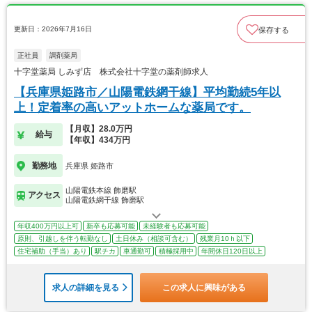
更新日：2026年7月16日
保存する
正社員
調剤薬局
十字堂薬局 しみず店 株式会社十字堂の薬剤師求人
【兵庫県姫路市／山陽電鉄網干線】平均勤続5年以
上！定着率の高いアットホームな薬局です。
【月収】28.0万円
給与
【年収】434万円
勤務地
兵庫県 姫路市
山陽電鉄本線 飾磨駅
アクセス
山陽電鉄網干線 飾磨駅
年収400万円以上可
新卒も応募可能
未経験者も応募可能
原則、引越しを伴う転勤なし
土日休み（相談可含む）
残業月10ｈ以下
住宅補助（手当）あり
駅チカ
車通勤可
積極採用中
年間休日120日以上
求人の詳細を見る
この求人に興味がある