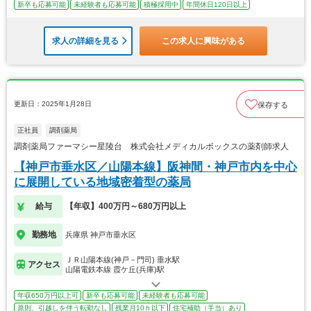
新卒も応募可能
未経験者も応募可能
積極採用中
年間休日120日以上
求人の詳細を見る
この求人に興味がある
更新日：2025年1月28日
保存する
正社員
調剤薬局
調剤薬局ファーマシー星陵台 株式会社メディカルボックスの薬剤師求人
【神戸市垂水区／山陽本線】阪神間・神戸市内を中心
に展開している地域密着型の薬局
給与
【年収】400万円～680万円以上
勤務地
兵庫県 神戸市垂水区
ＪＲ山陽本線(神戸－門司) 垂水駅
アクセス
山陽電鉄本線 霞ケ丘(兵庫)駅
年収650万円以上可
新卒も応募可能
未経験者も応募可能
原則、引越しを伴う転勤なし
残業月10ｈ以下
住宅補助（手当）あり