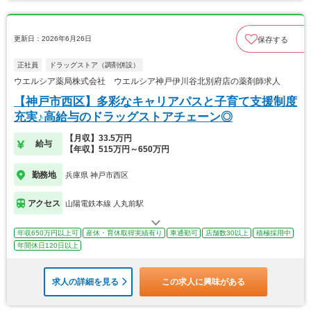
更新日：2026年6月26日
保存する
正社員
ドラッグストア（調剤併設）
ウエルシア薬局株式会社 ウエルシア神戸伊川谷北別府店の薬剤師求人
【神戸市西区】多彩なキャリアパスと子育て支援制度
充実♪高給与のドラッグストアチェーン◎
【月収】33.5万円
給与
【年収】515万円～650万円
勤務地
兵庫県 神戸市西区
アクセス
山陽電鉄本線 人丸前駅
年収650万円以上可
産休・育休取得実績有り
車通勤可
店舗数30以上
積極採用中
年間休日120日以上
求人の詳細を見る
この求人に興味がある