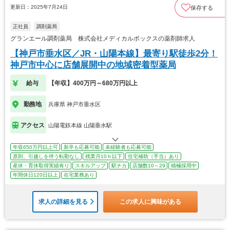
更新日：2025年7月24日
保存する
正社員
調剤薬局
グランエール調剤薬局 株式会社メディカルボックスの薬剤師求人
【神戸市垂水区／JR・山陽本線】最寄り駅徒歩2分！
神戸市中心に店舗展開中の地域密着型薬局
給与
【年収】400万円～680万円以上
勤務地
兵庫県 神戸市垂水区
アクセス
山陽電鉄本線 山陽垂水駅
年収650万円以上可
新卒も応募可能
未経験者も応募可能
原則、引越しを伴う転勤なし
残業月10ｈ以下
住宅補助（手当）あり
産休・育休取得実績有り
スキルアップ
駅チカ
店舗数10～29
積極採用中
年間休日120日以上
在宅業務あり
求人の詳細を見る
この求人に興味がある