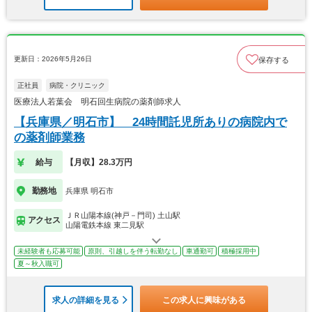
更新日：2026年5月26日
保存する
正社員
病院・クリニック
医療法人若葉会 明石回生病院の薬剤師求人
【兵庫県／明石市】 24時間託児所ありの病院内で
の薬剤師業務
給与
【月収】28.3万円
勤務地
兵庫県 明石市
ＪＲ山陽本線(神戸－門司) 土山駅
アクセス
山陽電鉄本線 東二見駅
未経験者も応募可能
原則、引越しを伴う転勤なし
車通勤可
積極採用中
夏～秋入職可
求人の詳細を見る
この求人に興味がある