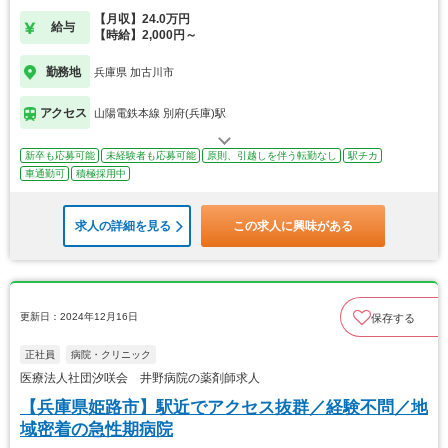
【月収】24.0万円
給与
【時給】2,000円～
勤務地
兵庫県 加古川市
アクセス
山陽電鉄本線 別府(兵庫)駅
新卒も応募可能
未経験者も応募可能
原則、引越しを伴う転勤なし
駅チカ
車通勤可
積極採用中
求人の詳細を見る
この求人に興味がある
更新日：2024年12月16日
保存する
正社員
病院・クリニック
医療法人社団汐咲会 井野病院の薬剤師求人
【兵庫県姫路市】駅近でアクセス抜群／経験不問／地
域密着の急性期病院