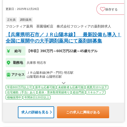
更新日：2025年12月26日
保存する
正社員
調剤薬局
フロンティア薬局 茶園場町店 株式会社フロンティアの薬剤師求人
【兵庫県明石市／ＪＲ山陽本線】 最新設備も導入！
全国に展開中の大手調剤薬局にて薬剤師募集
給与
【年収】390万円～600万円22歳～45歳モデル
勤務地
兵庫県 明石市
ＪＲ山陽本線(神戸－門司) 明石駅
アクセス
山陽電鉄本線 山陽明石駅
年収600万円以上可
新卒も応募可能
未経験者も応募可能
残業月10ｈ以下
住宅補助（手当）あり
産休・育休取得実績有り
総合門前
スキルアップ
積極採用中
年間休日120日以上
求人の詳細を見る
この求人に興味がある