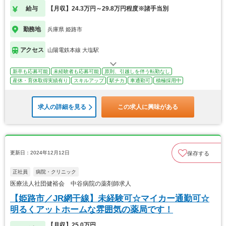
給与
【月収】24.3万円～29.8万円程度※諸手当別
勤務地
兵庫県 姫路市
アクセス
山陽電鉄本線 大塩駅
新卒も応募可能
未経験者も応募可能
原則、引越しを伴う転勤なし
産休・育休取得実績有り
スキルアップ
駅チカ
車通勤可
積極採用中
求人の詳細を見る
この求人に興味がある
更新日：2024年12月12日
保存する
正社員
病院・クリニック
医療法人社団健裕会 中谷病院の薬剤師求人
【姫路市／JR網干線】未経験可☆マイカー通勤可☆
明るくアットホームな雰囲気の薬局です！
【月収】25.0万円