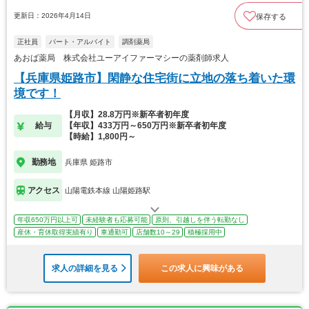
更新日：2026年4月14日
保存する
正社員
パート・アルバイト
調剤薬局
あおば薬局 株式会社ユーアイファーマシーの薬剤師求人
【兵庫県姫路市】閑静な住宅街に立地の落ち着いた環
境です！
【月収】28.8万円※新卒者初年度
給与
【年収】433万円～650万円※新卒者初年度
【時給】1,800円～
勤務地
兵庫県 姫路市
アクセス
山陽電鉄本線 山陽姫路駅
年収650万円以上可
未経験者も応募可能
原則、引越しを伴う転勤なし
産休・育休取得実績有り
車通勤可
店舗数10～29
積極採用中
求人の詳細を見る
この求人に興味がある