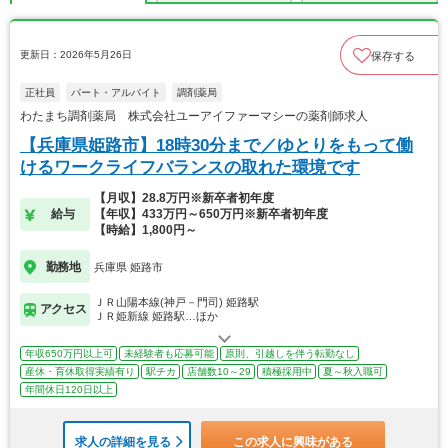
更新日：2026年5月26日
保存する
正社員
パート・アルバイト
調剤薬局
わたまち調剤薬局 株式会社ユーアイファーマシーの薬剤師求人
【兵庫県姫路市】18時30分まで／ゆとりをもって働
けるワークライフバランスの取れた環境です
【月収】28.8万円※新卒者初年度
給与
【年収】433万円～650万円※新卒者初年度
【時給】1,800円～
勤務地
兵庫県 姫路市
ＪＲ山陽本線(神戸－門司) 姫路駅
アクセス
ＪＲ姫新線 姫路駅…ほか
年収650万円以上可
未経験者も応募可能
原則、引越しを伴う転勤なし
産休・育休取得実績有り
駅チカ
店舗数10～29
積極採用中
夏～秋入職可
年間休日120日以上
求人の詳細を見る
この求人に興味がある