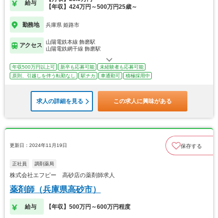
給与
【年収】424万円～500万円25歳～
勤務地
兵庫県 姫路市
山陽電鉄本線 飾磨駅
アクセス
山陽電鉄網干線 飾磨駅
年収500万円以上可
新卒も応募可能
未経験者も応募可能
原則、引越しを伴う転勤なし
駅チカ
車通勤可
積極採用中
求人の詳細を見る
この求人に興味がある
更新日：2024年11月19日
保存する
正社員
調剤薬局
株式会社エフピー 高砂店の薬剤師求人
薬剤師（兵庫県高砂市）
給与
【年収】500万円～600万円程度