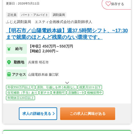
更新日：2026年5月11日
保存する
正社員
パート・アルバイト
調剤薬局
ふじえ調剤薬局 エスティ企画株式会社の薬剤師求人
【明石市／山陽電鉄本線】週37.5時間シフト、~17:30
まで就業のほとんど残業のない環境です。
【年収】450万円～550万円
給与
【時給】2,000円～
勤務地
兵庫県 明石市
アクセス
山陽電鉄本線 藤江駅
年収550万円以上可
原則、引越しを伴う転勤なし
残業月10ｈ以下
住宅補助（手当）あり
駅チカ
車通勤可
店舗数1～9
積極採用中
年間休日120日以上
求人の詳細を見る
この求人に興味がある