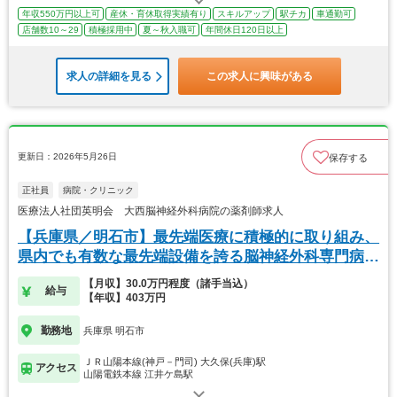
年収550万円以上可
産休・育休取得実績有り
スキルアップ
駅チカ
車通勤可
店舗数10～29
積極採用中
夏～秋入職可
年間休日120日以上
求人の詳細を見る
この求人に興味がある
更新日：2026年5月26日
保存する
正社員
病院・クリニック
医療法人社団英明会 大西脳神経外科病院の薬剤師求人
【兵庫県／明石市】最先端医療に積極的に取り組み、
県内でも有数な最先端設備を誇る脳神経外科専門病
院！
【月収】30.0万円程度（諸手当込）
給与
【年収】403万円
勤務地
兵庫県 明石市
ＪＲ山陽本線(神戸－門司) 大久保(兵庫)駅
アクセス
山陽電鉄本線 江井ケ島駅