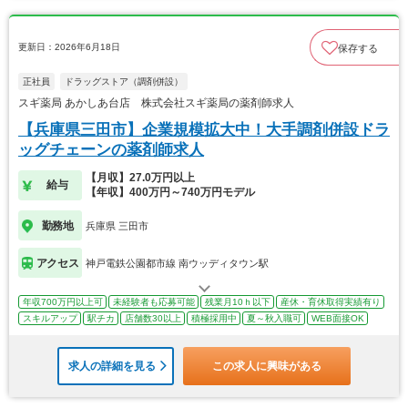
更新日：2026年6月18日
保存する
正社員
ドラッグストア（調剤併設）
スギ薬局 あかしあ台店 株式会社スギ薬局の薬剤師求人
【兵庫県三田市】企業規模拡大中！大手調剤併設ドラ
ッグチェーンの薬剤師求人
【月収】27.0万円以上
給与
【年収】400万円～740万円モデル
勤務地
兵庫県 三田市
アクセス
神戸電鉄公園都市線 南ウッディタウン駅
年収700万円以上可
未経験者も応募可能
残業月10ｈ以下
産休・育休取得実績有り
スキルアップ
駅チカ
店舗数30以上
積極採用中
夏～秋入職可
WEB面接OK
求人の詳細を見る
この求人に興味がある