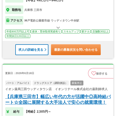
【年収】492万円～846万円
勤務地
兵庫県 三田市
アクセス
神戸電鉄公園都市線 ウッディタウン中央駅
年収800万円以上可
産休・育休取得実績有り
スキルアップ
駅チカ
店舗数30以上
年間休日120日以上
求人の詳細を見る
最新の募集状況を問い合わせる
更新日：2026年6月18日
保存する
パート・アルバイト
ドラッグストア（調剤併設）
募集停止
イオン薬局三田ウッディタウン店 イオンリテール株式会社の薬剤師求人
【兵庫県三田市】幅広い年代の方が活躍中◎高時給パ
ート☆全国に展開する大手法人で安心の就業環境！
給与
【時給】2,505円～