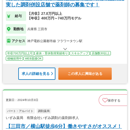
実した調剤併設店舗で薬剤師の募集です！
【月収】27.0万円以上
給与
【年収】400万円～740万円モデル
勤務地
兵庫県 三田市
アクセス
神戸電鉄公園都市線 フラワータウン駅
年収700万円以上可
産休・育休取得実績有り
スキルアップ
店舗数30以上
積極採用中
WEB面接OK
求人の詳細を見る
この求人に興味がある
更新日：2024年10月3日
保存する
パート・アルバイト
調剤薬局
いずみ薬局 有限会社いずみ調剤の薬剤師求人
【三田市／横山駅徒歩6分】働きやすさがオススメ！