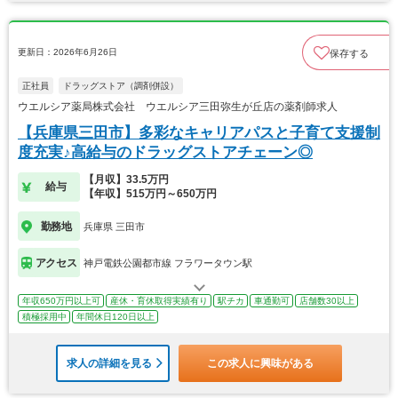
更新日：2026年6月26日
保存する
正社員
ドラッグストア（調剤併設）
ウエルシア薬局株式会社 ウエルシア三田弥生が丘店の薬剤師求人
【兵庫県三田市】多彩なキャリアパスと子育て支援制
度充実♪高給与のドラッグストアチェーン◎
【月収】33.5万円
給与
【年収】515万円～650万円
勤務地
兵庫県 三田市
アクセス
神戸電鉄公園都市線 フラワータウン駅
年収650万円以上可
産休・育休取得実績有り
駅チカ
車通勤可
店舗数30以上
積極採用中
年間休日120日以上
求人の詳細を見る
この求人に興味がある