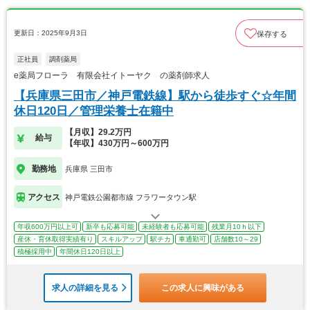
更新日：2025年9月3日
保存する
正社員
調剤薬局
e薬局フローラ 有限会社イトーヤク の薬剤師求人
【兵庫県三田市／神戸電鉄線】駅から徒歩すぐ☆年間
休日120日／管理栄養士在籍中
【月収】29.2万円
給与
【年収】430万円～600万円
勤務地
兵庫県 三田市
アクセス
神戸電鉄公園都市線 フラワータウン駅
年収600万円以上可
新卒も応募可能
未経験者も応募可能
残業月10ｈ以下
産休・育休取得実績有り
スキルアップ
駅チカ
車通勤可
店舗数10～29
積極採用中
年間休日120日以上
求人の詳細を見る
この求人に興味がある