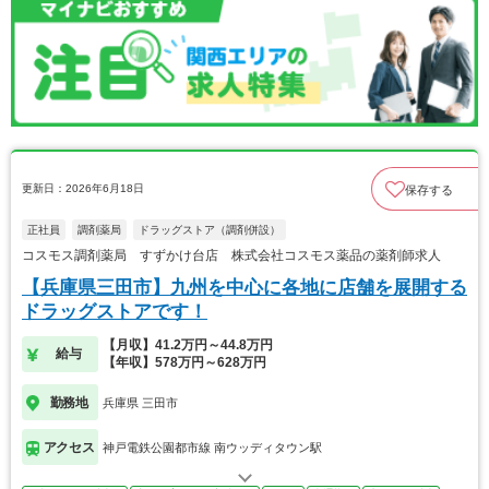
更新日：2026年6月18日
保存する
正社員
調剤薬局
ドラッグストア（調剤併設）
コスモス調剤薬局 すずかけ台店 株式会社コスモス薬品の薬剤師求人
【兵庫県三田市】九州を中心に各地に店舗を展開する
ドラッグストアです！
【月収】41.2万円～44.8万円
給与
【年収】578万円～628万円
勤務地
兵庫県 三田市
アクセス
神戸電鉄公園都市線 南ウッディタウン駅