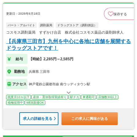
更新日：2026年6月18日
保存する
パート・アルバイト
調剤薬局
ドラッグストア（調剤併設）
コスモス調剤薬局 すずかけ台店 株式会社コスモス薬品の薬剤師求人
【兵庫県三田市】九州を中心に各地に店舗を展開する
ドラッグストアです！
給与
【時給】2,285円～2,585円
勤務地
兵庫県 三田市
アクセス
神戸電鉄公園都市線 南ウッディタウン駅
残業月10ｈ以下
産休・育休取得実績有り
駅チカ
車通勤可
店舗数30以上
積極採用中
WEB面接OK
求人の詳細を見る
この求人に興味がある