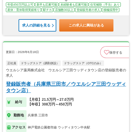
年収450万円以上可
新卒も応募可能
未経験者も応募可能
住宅補助（手当）あり
産休・育休取得実績有り
駅チカ
店舗数30以上
登録販売者の求人
積極採用中
求人の詳細を見る
この求人に興味がある
更新日：2026年6月18日
保存する
正社員
ドラッグストア（調剤併設）
ドラッグストア（OTCのみ）
ウエルシア薬局株式会社 ウエルシア三田ウッディタウン店の登録販売者の
求人
登録販売者（兵庫県三田市／ウエルシア三田ウッディ
タウン店）
【月収】21.5万円～27.0万円
給与
【年収】308万円～450万円
勤務地
兵庫県 三田市
アクセス
神戸電鉄公園都市線 ウッディタウン中央駅