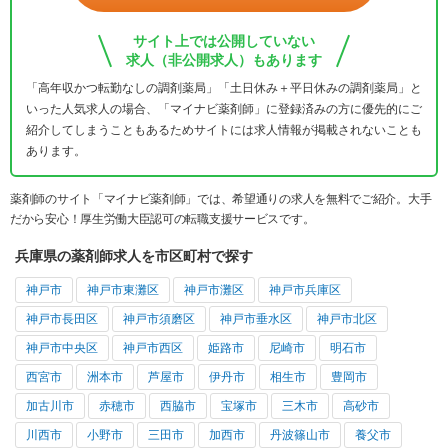
サイト上では公開していない
求人（非公開求人）もあります
「高年収かつ転勤なしの調剤薬局」「土日休み＋平日休みの調剤薬局」と
いった人気求人の場合、「マイナビ薬剤師」に登録済みの方に優先的にご
紹介してしまうこともあるためサイトには求人情報が掲載されないことも
あります。
薬剤師のサイト「マイナビ薬剤師」では、希望通りの求人を無料でご紹介。大手
だから安心！厚生労働大臣認可の転職支援サービスです。
兵庫県の薬剤師求人を市区町村で探す
神戸市
神戸市東灘区
神戸市灘区
神戸市兵庫区
神戸市長田区
神戸市須磨区
神戸市垂水区
神戸市北区
神戸市中央区
神戸市西区
姫路市
尼崎市
明石市
西宮市
洲本市
芦屋市
伊丹市
相生市
豊岡市
加古川市
赤穂市
西脇市
宝塚市
三木市
高砂市
川西市
小野市
三田市
加西市
丹波篠山市
養父市