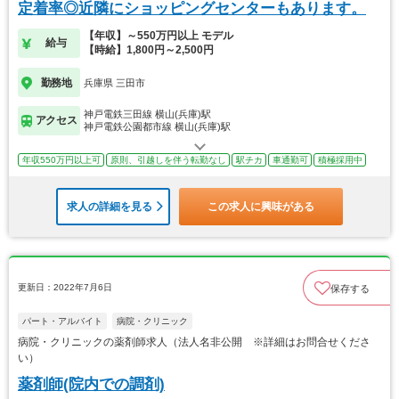
定着率◎近隣にショッピングセンターもあります。
【年収】～550万円以上 モデル
給与
【時給】1,800円～2,500円
勤務地
兵庫県 三田市
神戸電鉄三田線 横山(兵庫)駅
アクセス
神戸電鉄公園都市線 横山(兵庫)駅
年収550万円以上可
原則、引越しを伴う転勤なし
駅チカ
車通勤可
積極採用中
求人の詳細を見る
この求人に興味がある
更新日：2022年7月6日
保存する
パート・アルバイト
病院・クリニック
病院・クリニックの薬剤師求人（法人名非公開 ※詳細はお問合せくださ
い）
薬剤師(院内での調剤)