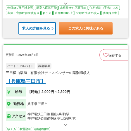
年収450万円以上可
新卒も応募可能
未経験者も応募可能
住宅補助（手当）あり
産休・育休取得実績有り
駅チカ
店舗数30以上
登録販売者の求人
積極採用中
求人の詳細を見る
この求人に興味がある
更新日：2025年10月8日
保存する
パート・アルバイト
調剤薬局
三田横山薬局 有限会社ディスペンサーの薬剤師求人
【兵庫県三田市】
給与
【時給】2,000円～2,300円
勤務地
兵庫県 三田市
神戸電鉄三田線 横山(兵庫)駅
アクセス
神戸電鉄公園都市線 横山(兵庫)駅
駅チカ
車通勤可
積極採用中