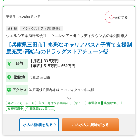
更新日：2026年6月26日
保存する
正社員
ドラッグストア（調剤併設）
ウエルシア薬局株式会社 ウエルシア三田ウッディタウン店の薬剤師求人
【兵庫県三田市】多彩なキャリアパスと子育て支援制
度充実♪高給与のドラッグストアチェーン◎
【月収】33.5万円
給与
【年収】515万円～650万円
勤務地
兵庫県 三田市
アクセス
神戸電鉄公園都市線 ウッディタウン中央駅
年収650万円以上可
産休・育休取得実績有り
駅チカ
車通勤可
店舗数30以上
積極採用中
年間休日120日以上
求人の詳細を見る
この求人に興味がある