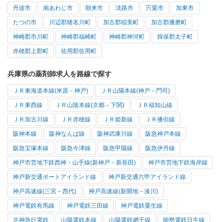
丹波市
南あわじ市
朝来市
淡路市
宍粟市
加東市
たつの市
川辺郡猪名川町
加古郡稲美町
加古郡播磨町
神崎郡市川町
神崎郡福崎町
神崎郡神河町
揖保郡太子町
赤穂郡上郡町
佐用郡佐用町
兵庫県の薬剤師求人を路線で探す
ＪＲ東海道本線(米原－神戸)
ＪＲ山陽本線(神戸－門司)
ＪＲ東西線
ＪＲ山陰本線(京都－下関)
ＪＲ福知山線
ＪＲ加古川線
ＪＲ赤穂線
ＪＲ姫新線
ＪＲ播但線
阪神本線
阪神なんば線
阪神武庫川線
阪急神戸本線
阪急宝塚本線
阪急今津線
阪急甲陽線
阪急伊丹線
神戸市営地下鉄西神・山手線(新神戸－新長田)
神戸市営地下鉄海岸線
神戸新交通ポートアイランド線
神戸新交通六甲アイランド線
神戸高速線(三宮－西代)
神戸高速線(新開地－湊川)
神戸電鉄有馬線
神戸電鉄三田線
神戸電鉄粟生線
北神急行電鉄
山陽電鉄本線
山陽電鉄網干線
能勢電鉄日生線