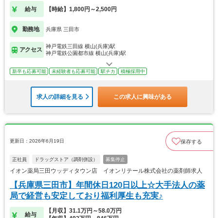
給与
【時給】1,800円～2,500円
勤務地
兵庫県 三田市
神戸電鉄三田線 横山(兵庫)駅
アクセス
神戸電鉄公園都市線 横山(兵庫)駅
新卒も応募可能
未経験者も応募可能
駅チカ
積極採用中
求人の詳細を見る
この求人に興味がある
更新日：2026年6月19日
保存する
正社員
ドラッグストア（調剤併設）
募集停止
イオン薬局三田ウッディタウン店 イオンリテール株式会社の薬剤師求人
【兵庫県三田市】年間休日120日以上☆大手法人の薬
局で経営も安定しており福利厚生も充実♪
【月収】31.1万円～58.0万円
給与