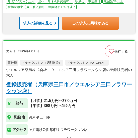
年収600万円以上可
産休・育休取得実績有り
駅チカ
車通勤可
店舗数30以上
積極採用中
夏～秋入職可
年間休日120日以上
求人の詳細を見る
この求人に興味がある
更新日：2026年6月18日
保存する
正社員
ドラッグストア（調剤併設）
ドラッグストア（OTCのみ）
ウエルシア薬局株式会社 ウエルシア三田フラワータウン店の登録販売者の
求人
登録販売者（兵庫県三田市／ウエルシア三田フラワー
タウン店）
【月収】21.5万円～27.0万円
給与
【年収】308万円～450万円
勤務地
兵庫県 三田市
アクセス
神戸電鉄公園都市線 フラワータウン駅