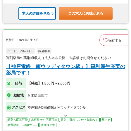
求人の詳細を見る
この求人に興味がある
更新日：2021年3月15日
保存する
パート・アルバイト
調剤薬局
調剤薬局の薬剤師求人（法人名非公開 ※詳細はお問合せください）
【神戸電鉄「南ウッディタウン駅」】福利厚生充実の
薬局です！
給与
【時給】1,850円～2,000円
勤務地
兵庫県 三田市
アクセス
神戸電鉄公園都市線 南ウッディタウン駅
新卒も応募可能
未経験者も応募可能
原則、引越しを伴う転勤なし
駅チカ
車通勤可
店舗数1～9
積極採用中