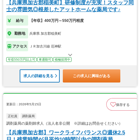
【兵庫県加古郡稲美町】研修制度が充実！スタッフ同
士の雰囲気◎根差したアットホームな薬局です♪
給与
【年収】400万円～550万円程度
勤務地
兵庫県 加古郡稲美町
アクセス
ＪＲ加古川線 厄神駅
年収550万円以上可
車通勤可
積極採用中
求人の詳細を見る
この求人に興味がある
更新日：2026年5月15日
保存する
正社員
調剤薬局
調剤薬局の薬剤師求人（法人名非公開 ※詳細はお問合せください）
【兵庫県加古郡】ワークライフバランス◎週休2.5
日！残業時間が月平均10時間以内の調剤薬局