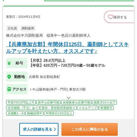
更新日：2024年11月9日
保存する
正社員
調剤薬局
株式会社中川調剤薬局 稲美中一色店の薬剤師求人
【兵庫県加古郡】年間休日125日、薬剤師としてスキ
ルアップを叶えたい方、オススメです♪
【月収】28.0万円以上
給与
【年収】420万円～720万円24歳～50歳モデル
勤務地
兵庫県 加古郡稲美町
アクセス
ＪＲ山陽本線(神戸－門司) 東加古川駅
年収700万円以上可
新卒も応募可能
未経験者も応募可能
残業月10ｈ以下
住宅補助（手当）あり
産休・育休取得実績有り
スキルアップ
車通勤可
店舗数1～9
積極採用中
年間休日120日以上
求人の詳細を見る
この求人に興味がある