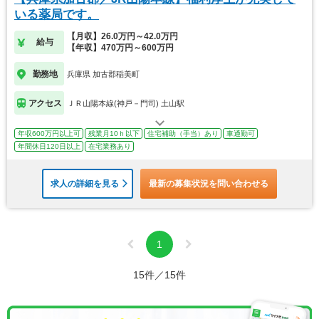
いる薬局です。
【月収】26.0万円～42.0万円
給与
【年収】470万円～600万円
勤務地
兵庫県 加古郡稲美町
アクセス
ＪＲ山陽本線(神戸－門司) 土山駅
年収600万円以上可
残業月10ｈ以下
住宅補助（手当）あり
車通勤可
年間休日120日以上
在宅業務あり
求人の詳細を見る
最新の募集状況を問い合わせる
1
15件／15件