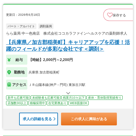
更新日：2026年6月18日
保存する
パート・アルバイト
調剤薬局
らら薬局 中一色南店 株式会社ココカラファインヘルスケアの薬剤師求人
【兵庫県／加古郡稲美町】キャリアアップを応援！活
躍のフィールドが多彩な会社です＜調剤＞
給与
【時給】2,000円～2,200円
勤務地
兵庫県 加古郡稲美町
アクセス
ＪＲ山陽本線(神戸－門司) 東加古川駅
新卒も応募可能
未経験者も応募可能
残業月10ｈ以下
産休・育休取得実績有り
店舗数30以上
積極採用中
在宅業務あり
WEB面接OK
求人の詳細を見る
この求人に興味がある