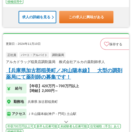
積極採用中
求人の詳細を見る
この求人に興味がある
更新日：2024年11月10日
保存する
正社員
パート・アルバイト
調剤薬局
アルカドラッグ稲美店調剤薬局 株式会社アルカの薬剤師求人
【兵庫県加古郡稲美町／JR山陽本線】 大型の調剤
薬局にて薬剤師の募集です！
【年収】420万円～700万円以上
給与
【時給】2,000円～
勤務地
兵庫県 加古郡稲美町
アクセス
ＪＲ山陽本線(神戸－門司) 土山駅
年収700万円以上可
新卒も応募可能
未経験者も応募可能
住宅補助（手当）あり
積極採用中