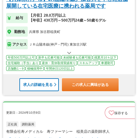
展開している在宅医療に携われる薬局です
【月収】28.0万円以上
給与
【年収】430万円～500万円24歳～50歳モデル
勤務地
兵庫県 加古郡稲美町
アクセス
ＪＲ山陽本線(神戸－門司) 東加古川駅
年収500万円以上可
新卒も応募可能
未経験者も応募可能
残業月10ｈ以下
住宅補助（手当）あり
産休・育休取得実績有り
スキルアップ
車通勤可
店舗数1～9
積極採用中
年間休日120日以上
求人の詳細を見る
この求人に興味がある
更新日：2024年10月9日
保存する
正社員
調剤薬局
有限会社寿メディカル 寿ファーマシー 稲美店の薬剤師求人