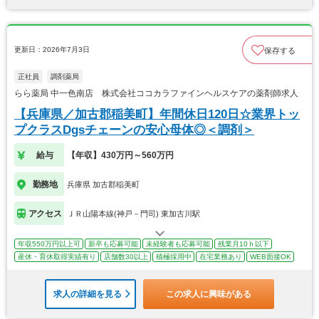
更新日：2026年7月3日
保存する
正社員
調剤薬局
らら薬局 中一色南店 株式会社ココカラファインヘルスケアの薬剤師求人
【兵庫県／加古郡稲美町】年間休日120日☆業界トッ
プクラスDgsチェーンの安心母体◎＜調剤＞
給与
【年収】430万円～560万円
勤務地
兵庫県 加古郡稲美町
アクセス
ＪＲ山陽本線(神戸－門司) 東加古川駅
年収550万円以上可
新卒も応募可能
未経験者も応募可能
残業月10ｈ以下
産休・育休取得実績有り
店舗数30以上
積極採用中
在宅業務あり
WEB面接OK
求人の詳細を見る
この求人に興味がある