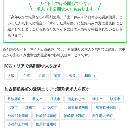
サイト上では公開していない
求人（非公開求人）もあります
「高年収かつ転勤なしの調剤薬局」「土日休み＋平日休みの調剤薬局」と
いった人気求人の場合、「マイナビ薬剤師」に登録済みの方に優先的にご
紹介してしまうこともあるためサイトには求人情報が掲載されないことも
あります。
薬剤師のサイト「マイナビ薬剤師」では、希望通りの求人を無料でご紹介。大手
だから安心！厚生労働大臣認可の転職支援サービスです。
関西エリアで薬剤師求人を探す
大阪
兵庫
京都
滋賀
奈良
和歌山
加古郡稲美町の近隣エリアで薬剤師求人を探す
丹波篠山市
養父市
丹波市
南あわじ市
朝来市
淡路市
宍粟市
加東市
たつの市
川辺郡猪名川町
加古郡播磨町
神崎郡市川町
神崎郡福崎町
神崎郡神河町
揖保郡太子町
赤穂郡上郡町
佐用郡佐用町