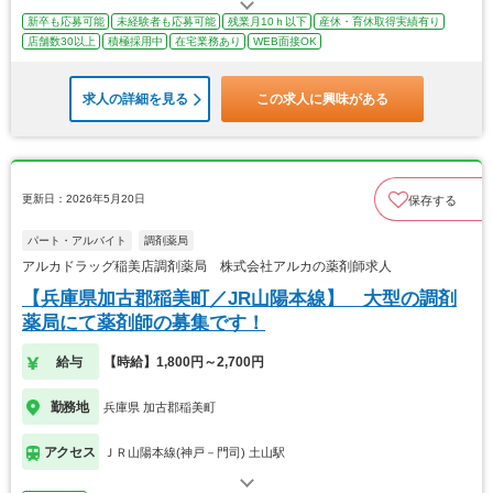
新卒も応募可能
未経験者も応募可能
残業月10ｈ以下
産休・育休取得実績有り
店舗数30以上
積極採用中
在宅業務あり
WEB面接OK
求人の詳細を見る
この求人に興味がある
更新日：2026年5月20日
保存する
パート・アルバイト
調剤薬局
アルカドラッグ稲美店調剤薬局 株式会社アルカの薬剤師求人
【兵庫県加古郡稲美町／JR山陽本線】 大型の調剤
薬局にて薬剤師の募集です！
給与
【時給】1,800円～2,700円
勤務地
兵庫県 加古郡稲美町
アクセス
ＪＲ山陽本線(神戸－門司) 土山駅