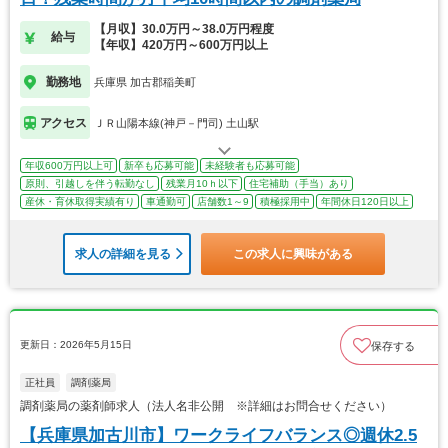
【月収】30.0万円～38.0万円程度
給与
【年収】420万円～600万円以上
勤務地
兵庫県 加古郡稲美町
アクセス
ＪＲ山陽本線(神戸－門司) 土山駅
年収600万円以上可
新卒も応募可能
未経験者も応募可能
原則、引越しを伴う転勤なし
残業月10ｈ以下
住宅補助（手当）あり
産休・育休取得実績有り
車通勤可
店舗数1～9
積極採用中
年間休日120日以上
求人の詳細を見る
この求人に興味がある
更新日：2026年5月15日
保存する
正社員
調剤薬局
調剤薬局の薬剤師求人（法人名非公開 ※詳細はお問合せください）
【兵庫県加古川市】ワークライフバランス◎週休2.5