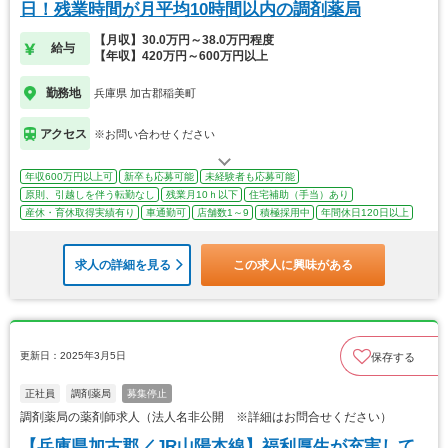
日！残業時間が月平均10時間以内の調剤薬局
【月収】30.0万円～38.0万円程度
給与
【年収】420万円～600万円以上
勤務地
兵庫県 加古郡稲美町
アクセス
※お問い合わせください
年収600万円以上可
新卒も応募可能
未経験者も応募可能
原則、引越しを伴う転勤なし
残業月10ｈ以下
住宅補助（手当）あり
産休・育休取得実績有り
車通勤可
店舗数1～9
積極採用中
年間休日120日以上
求人の詳細を見る
この求人に興味がある
更新日：2025年3月5日
保存する
正社員
調剤薬局
募集停止
調剤薬局の薬剤師求人（法人名非公開 ※詳細はお問合せください）
【兵庫県加古郡／JR山陽本線】福利厚生が充実して