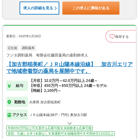
求人の詳細を見る
この求人に興味がある
更新日：2025年1月28日
保存する
正社員
調剤薬局
フジタ調剤薬局 有限会社藤田薬局の薬剤師求人
【加古郡稲美町／ＪＲ山陽本線沿線】 加古川エリア
で地域密着型の薬局を展開中です。
【月収】32.0万円～42.0万円以上 24歳～
給与
【年収】450万円～650万円以上 24歳～モデル
【時給】2,100円～
勤務地
兵庫県 加古郡稲美町
アクセス
ＪＲ山陽本線(神戸－門司) 東加古川駅
年収650万円以上可
新卒も応募可能
未経験者も応募可能
原則、引越しを伴う転勤なし
車通勤可
積極採用中
年間休日120日以上