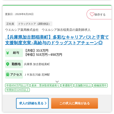
更新日：2026年6月26日
保存する
正社員
ドラッグストア（調剤併設）
ウエルシア薬局株式会社 ウエルシア加古稲美店の薬剤師求人
【兵庫県加古郡稲美町】多彩なキャリアパスと子育て
支援制度充実♪高給与のドラッグストアチェーン◎
【月収】33.5万円
給与
【年収】515万円～650万円
勤務地
兵庫県 加古郡稲美町
アクセス
ＪＲ加古川線 厄神駅
年収650万円以上可
産休・育休取得実績有り
車通勤可
店舗数30以上
積極採用中
年間休日120日以上
求人の詳細を見る
この求人に興味がある