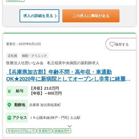
求人の詳細を見る
この求人に興味がある
更新日：2025年6月12日
保存する
正社員
病院・クリニック
医療法人社団いなみ会 私立稲美中央病院の薬剤師求人
【兵庫県加古郡】年齢不問・高年収・車通勤
OK★2020年に新病院としてオープンし非常に綺麗な
環境です
【月収】23.0万円
給与
【年収】～600万円
勤務地
兵庫県 加古郡稲美町
アクセス
ＪＲ山陽本線(神戸－門司) 土山駅
年収600万円以上可
車通勤可
積極採用中