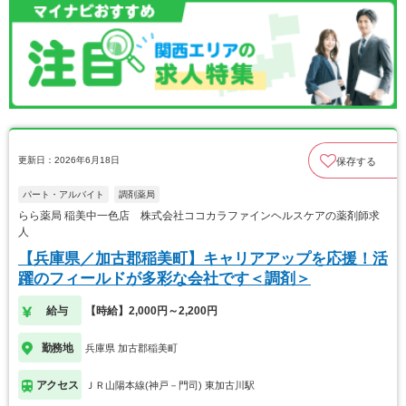
更新日：2026年6月18日
保存する
パート・アルバイト
調剤薬局
らら薬局 稲美中一色店 株式会社ココカラファインヘルスケアの薬剤師求
人
【兵庫県／加古郡稲美町】キャリアアップを応援！活
躍のフィールドが多彩な会社です＜調剤＞
給与
【時給】2,000円～2,200円
勤務地
兵庫県 加古郡稲美町
アクセス
ＪＲ山陽本線(神戸－門司) 東加古川駅