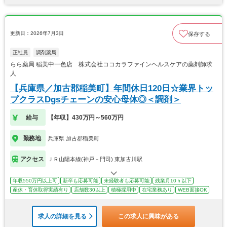
更新日：2026年7月3日
保存する
正社員
調剤薬局
らら薬局 稲美中一色店 株式会社ココカラファインヘルスケアの薬剤師求
人
【兵庫県／加古郡稲美町】年間休日120日☆業界トッ
プクラスDgsチェーンの安心母体◎＜調剤＞
給与
【年収】430万円～560万円
勤務地
兵庫県 加古郡稲美町
アクセス
ＪＲ山陽本線(神戸－門司) 東加古川駅
年収550万円以上可
新卒も応募可能
未経験者も応募可能
残業月10ｈ以下
産休・育休取得実績有り
店舗数30以上
積極採用中
在宅業務あり
WEB面接OK
求人の詳細を見る
この求人に興味がある