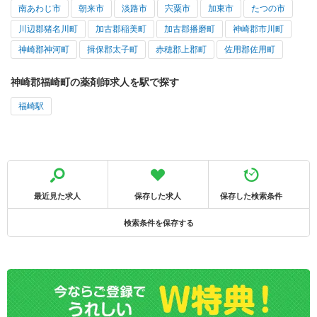
南あわじ市
朝来市
淡路市
宍粟市
加東市
たつの市
川辺郡猪名川町
加古郡稲美町
加古郡播磨町
神崎郡市川町
神崎郡神河町
揖保郡太子町
赤穂郡上郡町
佐用郡佐用町
神崎郡福崎町の薬剤師求人を駅で探す
福崎駅
最近見た求人
保存した求人
保存した検索条件
検索条件を保存する