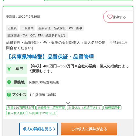
更新日：2026年5月26日
保存する
正社員
一般企業
品質管理・品質保証・PV・薬事
臨床開発（QA、QC、DM、統計解析など）
品質管理・品質保証・PV・薬事の薬剤師求人（法人名非公開 ※詳細はお
問合せください）
【兵庫県神崎郡】品質保証・品質管理
【年収】480万円～550万円※会社の業績・個人の成績によっ
給与
て変動します。
勤務地
兵庫県 神崎郡福崎町
アクセス
ＪＲ播但線 福崎駅
年収550万円以上可
未経験者も応募可能
土日休み（相談可含む）
積極採用中
夏～秋入職可
年間休日120日以上
求人の詳細を見る
この求人に興味がある