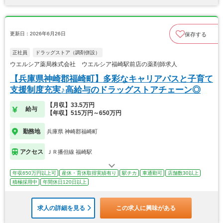
更新日：2026年6月26日
保存する
正社員
ドラッグストア（調剤併設）
ウエルシア薬局株式会社 ウエルシア福崎駅前店の薬剤師求人
【兵庫県神崎郡福崎町】多彩なキャリアパスと子育て
支援制度充実♪高給与のドラッグストアチェーン◎
【月収】33.5万円
給与
【年収】515万円～650万円
勤務地
兵庫県 神崎郡福崎町
アクセス
ＪＲ播但線 福崎駅
年収650万円以上可
産休・育休取得実績有り
駅チカ
車通勤可
店舗数30以上
積極採用中
年間休日120日以上
求人の詳細を見る
この求人に興味がある