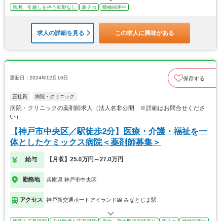
原則、引越しを伴う転勤なし
駅チカ
積極採用中
求人の詳細を見る
この求人に興味がある
更新日：2024年12月16日
保存する
正社員
病院・クリニック
病院・クリニックの薬剤師求人（法人名非公開 ※詳細はお問合せくださ
い）
【神戸市中央区／駅徒歩2分】医療・介護・福祉を一
体としたケミックス病院＜薬剤師募集＞
給与
【月収】25.0万円～27.0万円
勤務地
兵庫県 神戸市中央区
アクセス
神戸新交通ポートアイランド線 みなとじま駅