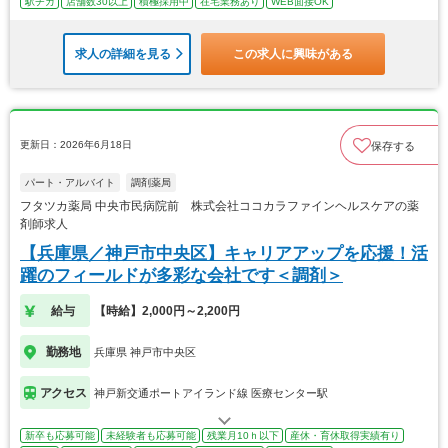
駅チカ
店舗数30以上
積極採用中
在宅業務あり
WEB面接OK
求人の詳細を見る
この求人に興味がある
更新日：2026年6月18日
保存する
パート・アルバイト
調剤薬局
フタツカ薬局 中央市民病院前 株式会社ココカラファインヘルスケアの薬
剤師求人
【兵庫県／神戸市中央区】キャリアアップを応援！活
躍のフィールドが多彩な会社です＜調剤＞
給与
【時給】2,000円～2,200円
勤務地
兵庫県 神戸市中央区
アクセス
神戸新交通ポートアイランド線 医療センター駅
新卒も応募可能
未経験者も応募可能
残業月10ｈ以下
産休・育休取得実績有り