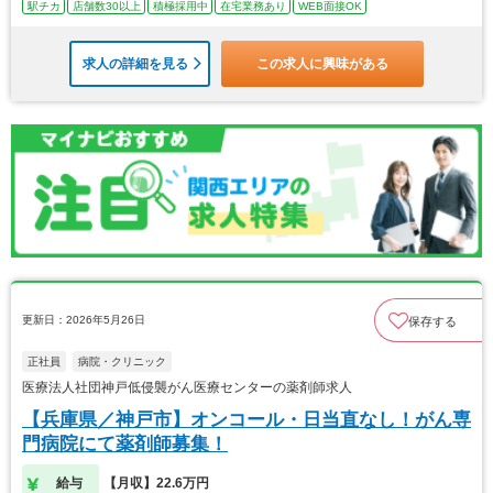
駅チカ
店舗数30以上
積極採用中
在宅業務あり
WEB面接OK
求人の詳細を見る
この求人に興味がある
更新日：2026年5月26日
保存する
正社員
病院・クリニック
医療法人社団神戸低侵襲がん医療センターの薬剤師求人
【兵庫県／神戸市】オンコール・日当直なし！がん専
門病院にて薬剤師募集！
給与
【月収】22.6万円