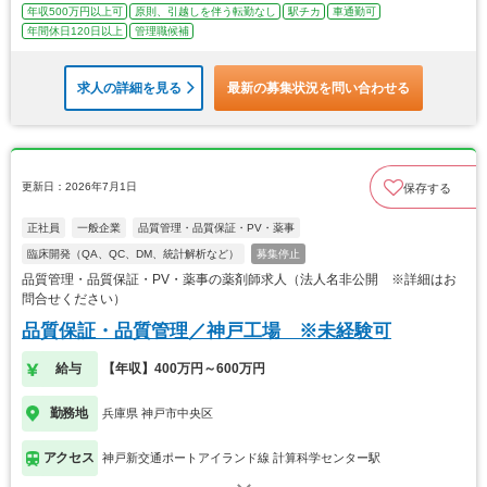
年収500万円以上可
原則、引越しを伴う転勤なし
駅チカ
車通勤可
年間休日120日以上
管理職候補
求人の詳細を見る
最新の募集状況を問い合わせる
更新日：2026年7月1日
保存する
正社員
一般企業
品質管理・品質保証・PV・薬事
臨床開発（QA、QC、DM、統計解析など）
募集停止
品質管理・品質保証・PV・薬事の薬剤師求人（法人名非公開 ※詳細はお
問合せください）
品質保証・品質管理／神戸工場 ※未経験可
給与
【年収】400万円～600万円
勤務地
兵庫県 神戸市中央区
アクセス
神戸新交通ポートアイランド線 計算科学センター駅