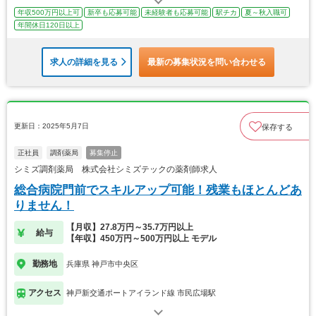
年収500万円以上可
新卒も応募可能
未経験者も応募可能
駅チカ
夏～秋入職可
年間休日120日以上
求人の詳細を見る
最新の募集状況を問い合わせる
更新日：2025年5月7日
保存する
正社員
調剤薬局
募集停止
シミズ調剤薬局 株式会社シミズテックの薬剤師求人
総合病院門前でスキルアップ可能！残業もほとんどあ
りません！
【月収】27.8万円～35.7万円以上
給与
【年収】450万円～500万円以上 モデル
勤務地
兵庫県 神戸市中央区
アクセス
神戸新交通ポートアイランド線 市民広場駅