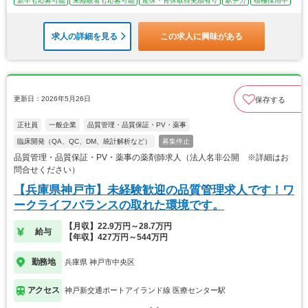
新卒も応募可能
未経験者も応募可能
産休・育休取得実績有り
駅チカ
積極採用中
求人の詳細を見る
この求人に興味がある
更新日：2026年5月26日
保存する
正社員
一般企業
品質管理・品質保証・PV・薬事
臨床開発（QA、QC、DM、統計解析など）
募集停止
品質管理・品質保証・PV・薬事の薬剤師求人（法人名非公開 ※詳細はお
問合せください）
【兵庫県神戸市】未経験歓迎の品質管理求人です！ワ
ークライフバランスの取れた環境です。
【月収】22.9万円～28.7万円
給与
【年収】427万円～544万円
勤務地
兵庫県 神戸市中央区
アクセス
神戸新交通ポートアイランド線 医療センター駅