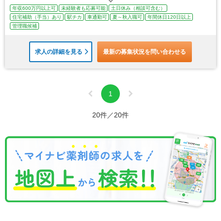
年収600万円以上可
未経験者も応募可能
土日休み（相談可含む）
住宅補助（手当）あり
駅チカ
車通勤可
夏～秋入職可
年間休日120日以上
管理職候補
求人の詳細を見る
最新の募集状況を問い合わせる
1
20件／20件