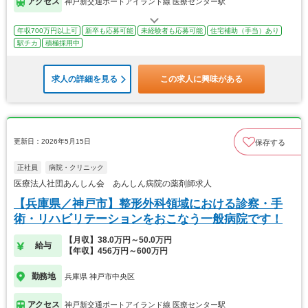
アクセス
神戸新交通ポートアイランド線 医療センター駅
年収700万円以上可
新卒も応募可能
未経験者も応募可能
住宅補助（手当）あり
駅チカ
積極採用中
求人の詳細を見る
この求人に興味がある
更新日：2026年5月15日
保存する
正社員
病院・クリニック
医療法人社団あんしん会 あんしん病院の薬剤師求人
【兵庫県／神戸市】整形外科領域における診察・手
術・リハビリテーションをおこなう一般病院です！
【月収】38.0万円～50.0万円
給与
【年収】456万円～600万円
勤務地
兵庫県 神戸市中央区
アクセス
神戸新交通ポートアイランド線 医療センター駅