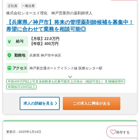
正社員
一般企業
株式会社シヨーエイ理化 神戸営業所の薬剤師求人
【兵庫県／神戸市】将来の管理薬剤師候補を募集中！
希望に合わせて業務を相談可能◎
【月収】22.0万円
給与
【年収】400万円
勤務地
兵庫県 神戸市中央区
アクセス
神戸新交通ポートアイランド線 医療センター駅
年収400万円以上可
未経験者も応募可能
土日休み（相談可含む）
積極採用中
年間休日120日以上
求人の詳細を見る
この求人に興味がある
更新日：2025年1月14日
保存する