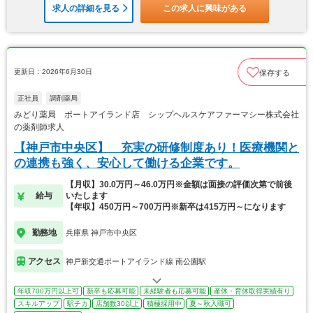
求人の詳細を見る
この求人に興味がある
更新日：2026年6月30日
保存する
正社員
調剤薬局
みどり薬局 ポートアイランド店 シップヘルスケアファーマシー株式会社
の薬剤師求人
【神戸市中央区】 充実の研修制度あり！医療機関と
の連携も強く、安心して働ける企業です。
【月収】30.0万円～46.0万円※金額は面接の評価次第で前後
給与
いたします
【年収】450万円～700万円※新卒は415万円～になります
勤務地
兵庫県 神戸市中央区
アクセス
神戸新交通ポートアイランド線 南公園駅
年収700万円以上可
新卒も応募可能
未経験者も応募可能
産休・育休取得実績有り
スキルアップ
駅チカ
店舗数30以上
積極採用中
夏～秋入職可