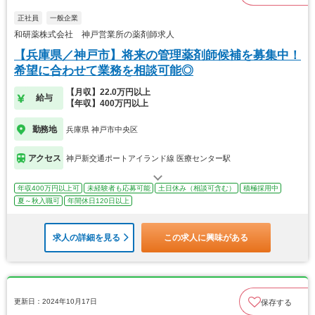
正社員
一般企業
和研薬株式会社 神戸営業所の薬剤師求人
【兵庫県／神戸市】将来の管理薬剤師候補を募集中！
希望に合わせて業務を相談可能◎
【月収】22.0万円以上
給与
【年収】400万円以上
勤務地
兵庫県 神戸市中央区
アクセス
神戸新交通ポートアイランド線 医療センター駅
年収400万円以上可
未経験者も応募可能
土日休み（相談可含む）
積極採用中
夏～秋入職可
年間休日120日以上
求人の詳細を見る
この求人に興味がある
更新日：2024年10月17日
保存する