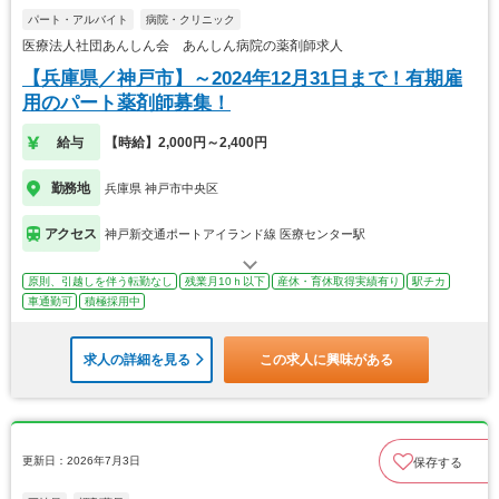
パート・アルバイト
病院・クリニック
医療法人社団あんしん会 あんしん病院の薬剤師求人
【兵庫県／神戸市】～2024年12月31日まで！有期雇
用のパート薬剤師募集！
給与
【時給】2,000円～2,400円
勤務地
兵庫県 神戸市中央区
アクセス
神戸新交通ポートアイランド線 医療センター駅
原則、引越しを伴う転勤なし
残業月10ｈ以下
産休・育休取得実績有り
駅チカ
車通勤可
積極採用中
求人の詳細を見る
この求人に興味がある
更新日：2026年7月3日
保存する