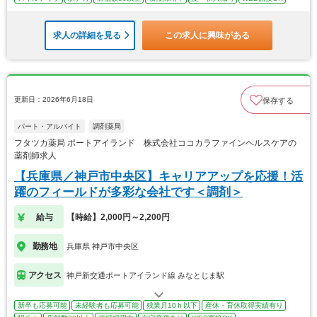
求人の詳細を見る
この求人に興味がある
更新日：2026年6月18日
保存する
パート・アルバイト
調剤薬局
フタツカ薬局 ポートアイランド 株式会社ココカラファインヘルスケアの
薬剤師求人
【兵庫県／神戸市中央区】キャリアアップを応援！活
躍のフィールドが多彩な会社です＜調剤＞
給与
【時給】2,000円～2,200円
勤務地
兵庫県 神戸市中央区
アクセス
神戸新交通ポートアイランド線 みなとじま駅
新卒も応募可能
未経験者も応募可能
残業月10ｈ以下
産休・育休取得実績有り