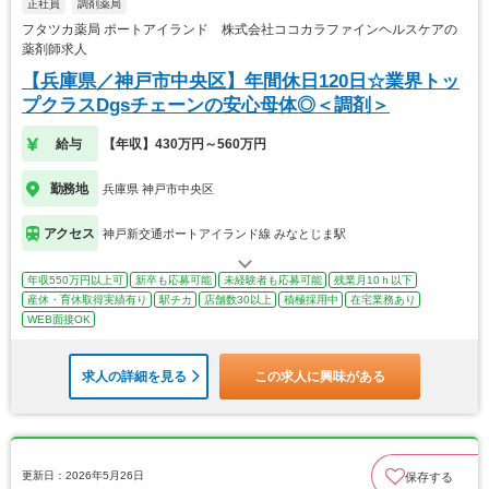
正社員
調剤薬局
フタツカ薬局 ポートアイランド 株式会社ココカラファインヘルスケアの
薬剤師求人
【兵庫県／神戸市中央区】年間休日120日☆業界トッ
プクラスDgsチェーンの安心母体◎＜調剤＞
給与
【年収】430万円～560万円
勤務地
兵庫県 神戸市中央区
アクセス
神戸新交通ポートアイランド線 みなとじま駅
年収550万円以上可
新卒も応募可能
未経験者も応募可能
残業月10ｈ以下
産休・育休取得実績有り
駅チカ
店舗数30以上
積極採用中
在宅業務あり
WEB面接OK
求人の詳細を見る
この求人に興味がある
更新日：2026年5月26日
保存する