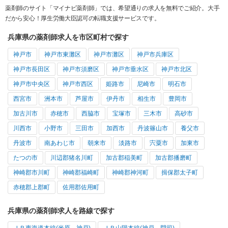
薬剤師のサイト「マイナビ薬剤師」では、希望通りの求人を無料でご紹介。大手
だから安心！厚生労働大臣認可の転職支援サービスです。
兵庫県の薬剤師求人を市区町村で探す
神戸市
神戸市東灘区
神戸市灘区
神戸市兵庫区
神戸市長田区
神戸市須磨区
神戸市垂水区
神戸市北区
神戸市中央区
神戸市西区
姫路市
尼崎市
明石市
西宮市
洲本市
芦屋市
伊丹市
相生市
豊岡市
加古川市
赤穂市
西脇市
宝塚市
三木市
高砂市
川西市
小野市
三田市
加西市
丹波篠山市
養父市
丹波市
南あわじ市
朝来市
淡路市
宍粟市
加東市
たつの市
川辺郡猪名川町
加古郡稲美町
加古郡播磨町
神崎郡市川町
神崎郡福崎町
神崎郡神河町
揖保郡太子町
赤穂郡上郡町
佐用郡佐用町
兵庫県の薬剤師求人を路線で探す