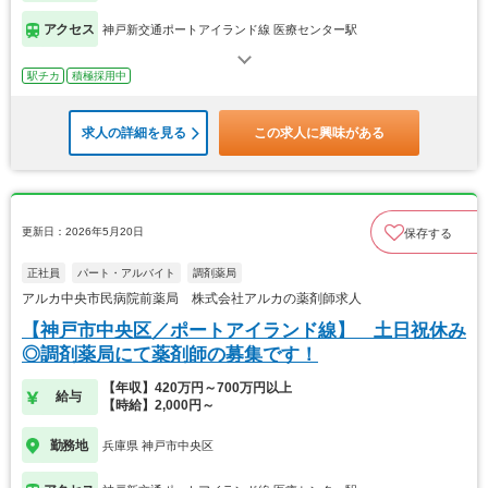
アクセス
神戸新交通ポートアイランド線 医療センター駅
駅チカ
積極採用中
求人の詳細を見る
この求人に興味がある
更新日：2026年5月20日
保存する
正社員
パート・アルバイト
調剤薬局
アルカ中央市民病院前薬局 株式会社アルカの薬剤師求人
【神戸市中央区／ポートアイランド線】 土日祝休み
◎調剤薬局にて薬剤師の募集です！
【年収】420万円～700万円以上
給与
【時給】2,000円～
勤務地
兵庫県 神戸市中央区