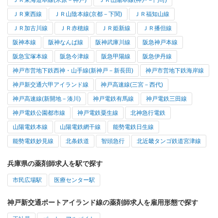
ＪＲ東海道本線(米原－神戸)
ＪＲ山陽本線(神戸－門司)
ＪＲ東西線
ＪＲ山陰本線(京都－下関)
ＪＲ福知山線
ＪＲ加古川線
ＪＲ赤穂線
ＪＲ姫新線
ＪＲ播但線
阪神本線
阪神なんば線
阪神武庫川線
阪急神戸本線
阪急宝塚本線
阪急今津線
阪急甲陽線
阪急伊丹線
神戸市営地下鉄西神・山手線(新神戸－新長田)
神戸市営地下鉄海岸線
神戸新交通六甲アイランド線
神戸高速線(三宮－西代)
神戸高速線(新開地－湊川)
神戸電鉄有馬線
神戸電鉄三田線
神戸電鉄公園都市線
神戸電鉄粟生線
北神急行電鉄
山陽電鉄本線
山陽電鉄網干線
能勢電鉄日生線
能勢電鉄妙見線
北条鉄道
智頭急行
北近畿タンゴ鉄道宮津線
兵庫県の薬剤師求人を駅で探す
市民広場駅
医療センター駅
神戸新交通ポートアイランド線の薬剤師求人を雇用形態で探す