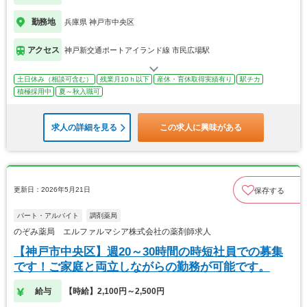
勤務地
兵庫県 神戸市中央区
アクセス
神戸新交通ポートアイランド線 市民広場駅
土日休み（相談可含む）
残業月10ｈ以下
産休・育休取得実績有り
駅チカ
積極採用中
夏～秋入職可
求人の詳細を見る
この求人に興味がある
更新日：2026年5月21日
保存する
パート・アルバイト
調剤薬局
のぞみ薬局 エルファルマシア株式会社の薬剤師求人
【神戸市中央区】週20～30時間の時短社員での募集
です！ご家庭と両立しながらの勤務が可能です。
給与
【時給】2,100円～2,500円