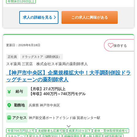
年間休日120日以上
求人の詳細を見る
この求人に興味がある
更新日：2026年6月18日
保存する
正社員
ドラッグストア（調剤併設）
スギ薬局 三宮店 株式会社スギ薬局の薬剤師求人
【神戸市中央区】企業規模拡大中！大手調剤併設ドラ
ッグチェーンの薬剤師求人
【月収】27.0万円以上
給与
【年収】400万円～740万円モデル
勤務地
兵庫県 神戸市中央区
アクセス
神戸新交通ポートアイランド線 貿易センター駅
年収700万円以上可
未経験者も応募可能
残業月10ｈ以下
産休・育休取得実績有り
スキルアップ
駅チカ
店舗数30以上
積極採用中
夏～秋入職可
WEB面接OK