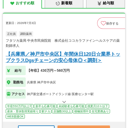
おすすめ順
新着順
給与順
更新日：2026年7月3日
保存する
正社員
調剤薬局
フタツカ薬局 中央市民病院前 株式会社ココカラファインヘルスケアの薬
剤師求人
【兵庫県／神戸市中央区】年間休日120日☆業界トッ
プクラスDgsチェーンの安心母体◎＜調剤＞
給与
【年収】430万円～560万円
勤務地
兵庫県 神戸市中央区
アクセス
神戸新交通ポートアイランド線 医療センター駅
年収550万円以上可
新卒も応募可能
未経験者も応募可能
残業月10ｈ以下
産休・育休取得実績有り
駅チカ
店舗数30以上
積極採用中
在宅業務あり
WEB面接OK