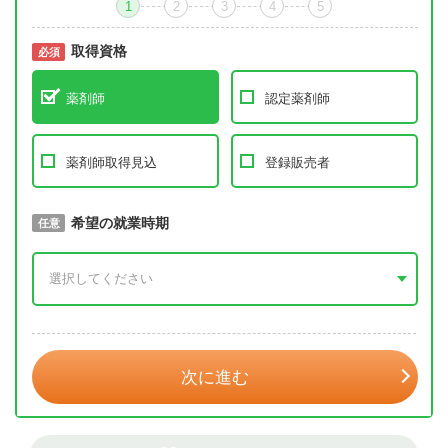
1
2
3
4
5
取得資格
必須
必須
薬剤師
認定薬剤師
薬剤師取得見込
登録販売者
取得予定年
希望の就業時期
必須
任意
年 3月
次に進む