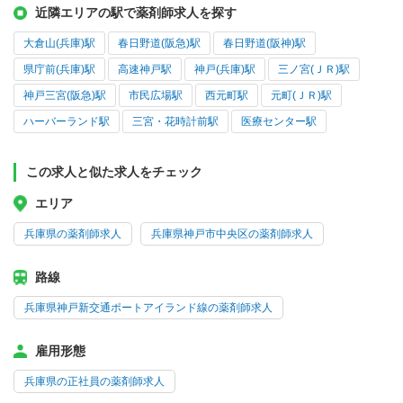
近隣エリアの駅で薬剤師求人を探す
大倉山(兵庫)駅
春日野道(阪急)駅
春日野道(阪神)駅
県庁前(兵庫)駅
高速神戸駅
神戸(兵庫)駅
三ノ宮(ＪＲ)駅
神戸三宮(阪急)駅
市民広場駅
西元町駅
元町(ＪＲ)駅
ハーバーランド駅
三宮・花時計前駅
医療センター駅
この求人と似た求人をチェック
エリア
兵庫県の薬剤師求人
兵庫県神戸市中央区の薬剤師求人
路線
兵庫県神戸新交通ポートアイランド線の薬剤師求人
雇用形態
兵庫県の正社員の薬剤師求人