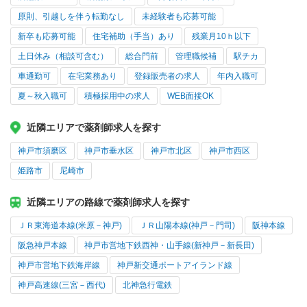
原則、引越しを伴う転勤なし
未経験者も応募可能
新卒も応募可能
住宅補助（手当）あり
残業月10ｈ以下
土日休み（相談可含む）
総合門前
管理職候補
駅チカ
車通勤可
在宅業務あり
登録販売者の求人
年内入職可
夏～秋入職可
積極採用中の求人
WEB面接OK
近隣エリアで薬剤師求人を探す
神戸市須磨区
神戸市垂水区
神戸市北区
神戸市西区
姫路市
尼崎市
近隣エリアの路線で薬剤師求人を探す
ＪＲ東海道本線(米原－神戸)
ＪＲ山陽本線(神戸－門司)
阪神本線
阪急神戸本線
神戸市営地下鉄西神・山手線(新神戸－新長田)
神戸市営地下鉄海岸線
神戸新交通ポートアイランド線
神戸高速線(三宮－西代)
北神急行電鉄