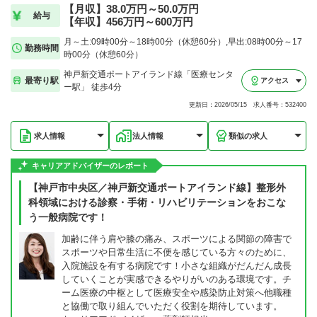
【月収】38.0万円～50.0万円
給与
【年収】456万円～600万円
月～土:09時00分～18時00分（休憩60分）,早出:08時00分～17
勤務時間
時00分（休憩60分）
神戸新交通ポートアイランド線「医療センタ
最寄り駅
アクセス
ー駅」 徒歩4分
更新日：2026/05/15 求人番号：532400
求人情報
法人情報
類似の求人
キャリアアドバイザーのレポート
【神戸市中央区／神戸新交通ポートアイランド線】整形外
科領域における診察・手術・リハビリテーションをおこな
う一般病院です！
加齢に伴う肩や膝の痛み、スポーツによる関節の障害で
スポーツや日常生活に不便を感じている方々のために、
入院施設を有する病院です！小さな組織がだんだん成長
していくことが実感できるやりがいのある環境です。チ
ーム医療の中枢として医療安全や感染防止対策へ他職種
と協働で取り組んでいただく役割を期待しています。