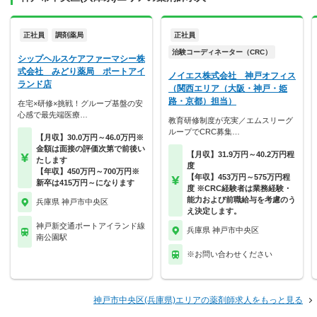
正社員
調剤薬局
正社員
治験コーディネーター（CRC）
シップヘルスケアファーマシー株
式会社 みどり薬局 ポートアイ
ノイエス株式会社 神戸オフィス
ランド店
（関西エリア（大阪・神戸・姫
路・京都）担当）
在宅×研修×挑戦！グループ基盤の安
心感で最先端医療…
教育研修制度が充実／エムスリーグ
ループでCRC募集…
【月収】30.0万円～46.0万円※
金額は面接の評価次第で前後い
【月収】31.9万円～40.2万円程
たします
度
【年収】450万円～700万円※
【年収】453万円～575万円程
新卒は415万円～になります
度 ※CRC経験者は業務経験・
能力および前職給与を考慮のう
兵庫県 神戸市中央区
え決定します。
神戸新交通ポートアイランド線
兵庫県 神戸市中央区
南公園駅
※お問い合わせください
神戸市中央区(兵庫県)エリアの薬剤師求人をもっと見る