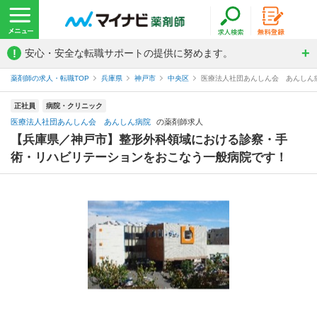
!
安心・安全な転職サポートの提供に努めます。
薬剤師の求人・転職TOP
兵庫県
神戸市
中央区
医療法人社団あんしん会 あんしん
正社員
病院・クリニック
医療法人社団あんしん会 あんしん病院
の薬剤師求人
【兵庫県／神戸市】整形外科領域における診察・手
術・リハビリテーションをおこなう一般病院です！