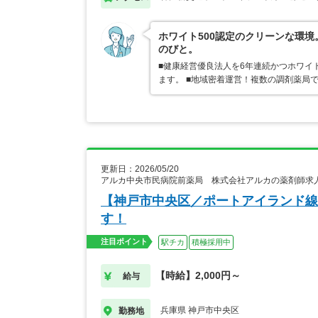
ホワイト500認定のクリーンな環
のびと。
■健康経営優良法人を6年連続かつホワイ
ます。 ■地域密着運営！複数の調剤薬局
更新日：2026/05/20
アルカ中央市民病院前薬局 株式会社アルカの薬剤師求
【神戸市中央区／ポートアイランド線
す！
注目ポイント
駅チカ
積極採用中
【時給】2,000円～
給与
兵庫県 神戸市中央区
勤務地