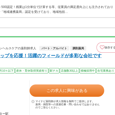
ト500認定！残業は1分単位で計算する等、従業員の満足度向上にも注力されており
で「地域連携薬局」認定を受けており、地域包括…
保存す
ンヘルスケアの薬剤師求人
パート・アルバイト
調剤薬局
ップを応援！活躍のフィールドが多彩な会社です
月10ｈ以下
産休・育休取得実績有り
駅チカ
店舗数30以上
積極採用中
在宅業務あり
この求人に興味がある
マイナビ薬剤師が求人情報を無料でご提供します。
薬局・病院等への直接応募・問い合わせではありません
のでご安心ください。
ター駅