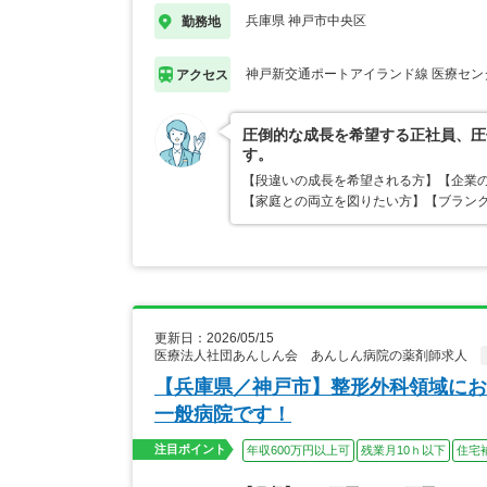
兵庫県 神戸市中央区
勤務地
神戸新交通ポートアイランド線 医療セン
アクセス
圧倒的な成長を希望する正社員、圧
す。
【段違いの成長を希望される方】【企業
【家庭との両立を図りたい方】【ブランク
更新日：2026/05/15
医療法人社団あんしん会 あんしん病院の薬剤師求人
【兵庫県／神戸市】整形外科領域にお
一般病院です！
注目ポイント
年収600万円以上可
残業月10ｈ以下
住宅