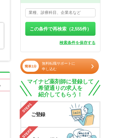
この条件で再検索（
2,555
件）
検索条件を保存する
無料転職サポートに
簡単1分
申し込む
マイナビ薬剤師に登録して
る
希望通りの求人を
紹介してもらう！
STEP1
ご登録
STEP2