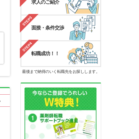
求人のご紹介
STEP3
面接・条件交渉
STEP4
転職成功！！
最後まで納得のいく転職先をお探しします。
る