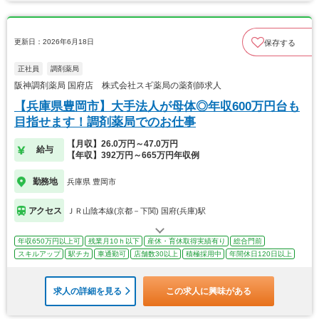
更新日：2026年6月18日
保存する
正社員
調剤薬局
阪神調剤薬局 国府店 株式会社スギ薬局の薬剤師求人
【兵庫県豊岡市】大手法人が母体◎年収600万円台も
目指せます！調剤薬局でのお仕事
【月収】26.0万円～47.0万円
給与
【年収】392万円～665万円年収例
勤務地
兵庫県 豊岡市
アクセス
ＪＲ山陰本線(京都－下関) 国府(兵庫)駅
年収650万円以上可
残業月10ｈ以下
産休・育休取得実績有り
総合門前
スキルアップ
駅チカ
車通勤可
店舗数30以上
積極採用中
年間休日120日以上
求人の詳細を見る
この求人に興味がある