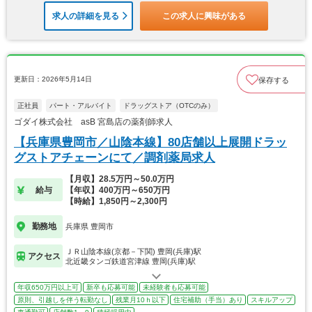
求人の詳細を見る
この求人に興味がある
更新日：2026年5月14日
保存する
正社員
パート・アルバイト
ドラッグストア（OTCのみ）
ゴダイ株式会社 asB 宮島店の薬剤師求人
【兵庫県豊岡市／山陰本線】80店舗以上展開ドラッ
グストアチェーンにて／調剤薬局求人
【月収】28.5万円～50.0万円
給与
【年収】400万円～650万円
【時給】1,850円～2,300円
勤務地
兵庫県 豊岡市
ＪＲ山陰本線(京都－下関) 豊岡(兵庫)駅
アクセス
北近畿タンゴ鉄道宮津線 豊岡(兵庫)駅
年収650万円以上可
新卒も応募可能
未経験者も応募可能
原則、引越しを伴う転勤なし
残業月10ｈ以下
住宅補助（手当）あり
スキルアップ