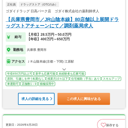
正社員
ドラッグストア（OTCのみ）
ゴダイドラッグ 日高パーク店 ゴダイ株式会社の薬剤師求人
【兵庫県豊岡市／JR山陰本線】80店舗以上展開ドラ
ッグストアチェーンにて／調剤薬局求人
【月収】28.5万円～50.0万円
給与
【年収】400万円～650万円
勤務地
兵庫県 豊岡市
アクセス
ＪＲ山陰本線(京都－下関) 江原駅
年収650万円以上可
新卒も応募可能
未経験者も応募可能
原則、引越しを伴う転勤なし
残業月10ｈ以下
住宅補助（手当）あり
スキルアップ
車通勤可
店舗数1～9
積極採用中
求人の詳細を見る
この求人に興味がある
更新日：2026年4月28日
保存する