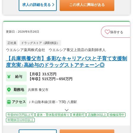
求人の詳細を見る
この求人に興味がある
更新日：2026年6月26日
保存する
正社員
ドラッグストア（調剤併設）
ウエルシア薬局株式会社 ウエルシア養父上箇店の薬剤師求人
【兵庫県養父市】多彩なキャリアパスと子育て支援制
度充実♪高給与のドラッグストアチェーン◎
【月収】33.5万円
給与
【年収】515万円～650万円
勤務地
兵庫県 養父市
アクセス
ＪＲ山陰本線(京都－下関) 八鹿駅
年収650万円以上可
産休・育休取得実績有り
車通勤可
店舗数30以上
積極採用中
年間休日120日以上