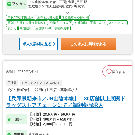
ＪＲ山陰本線(京都－下関) 豊岡(兵庫)駅
アクセス
北近畿タンゴ鉄道宮津線 豊岡(兵庫)駅
年収650万円以上可
新卒も応募可能
未経験者も応募可能
原則、引越しを伴う転勤なし
残業月10ｈ以下
住宅補助（手当）あり
スキルアップ
駅チカ
車通勤可
店舗数1～9
積極採用中
求人の詳細を見る
この求人に興味がある
更新日：2026年5月14日
保存する
正社員
ドラッグストア（OTCのみ）
ゴダイ株式会社 和田山土田店の薬剤師求人
【兵庫県朝来市／JR山陰本線】 80店舗以上展開ド
ラッグストアチェーンにて／調剤薬局求人
【月収】28.5万円～50.0万円
給与
【年収】400万円～650万円
【時給】2,000円～2,300円