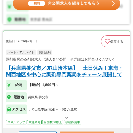
更新日：2026年7月8日
保存する
パート・アルバイト
調剤薬局
調剤薬局の薬剤師求人（法人名非公開 ※詳細はお問合せください）
【兵庫県養父市／JR山陰本線】 土日休み！東海・
関西地区を中心に調剤専門薬局をチェーン展開してい
ます
給与
【時給】1,800円～
勤務地
兵庫県 養父市
アクセス
ＪＲ山陰本線(京都－下関) 八鹿駅
スキルアップ
車通勤可
店舗数30以上
積極採用中