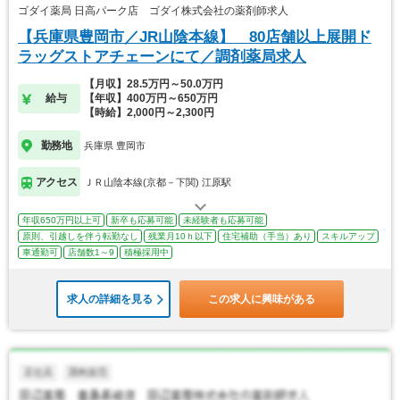
ゴダイ薬局 日高パーク店 ゴダイ株式会社の薬剤師求人
【兵庫県豊岡市／JR山陰本線】 80店舗以上展開ド
ラッグストアチェーンにて／調剤薬局求人
【月収】28.5万円～50.0万円
給与
【年収】400万円～650万円
【時給】2,000円～2,300円
勤務地
兵庫県 豊岡市
アクセス
ＪＲ山陰本線(京都－下関) 江原駅
年収650万円以上可
新卒も応募可能
未経験者も応募可能
原則、引越しを伴う転勤なし
残業月10ｈ以下
住宅補助（手当）あり
スキルアップ
車通勤可
店舗数1～9
積極採用中
求人の詳細を見る
この求人に興味がある