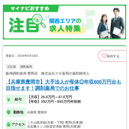
更新日：2026年6月18日
保存する
正社員
調剤薬局
阪神調剤薬局 豊岡店 株式会社スギ薬局の薬剤師求人
【兵庫県豊岡市】大手法人が母体◎年収600万円台も
目指せます！調剤薬局でのお仕事
【月収】26.0万円～47.0万円
給与
【年収】392万円～665万円年収例
勤務地
兵庫県 豊岡市
ＪＲ山陰本線(京都－下関) 豊岡(兵庫)駅
アクセス
北近畿タンゴ鉄道宮津線 豊岡(兵庫)駅