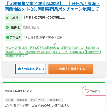
【兵庫県養父市／JR山陰本線】 土日休み！東海・
関西地区を中心に調剤専門薬局をチェーン展開してい
ます
給与
【年収】420万円～700万円以上
勤務地
兵庫県 養父市
アクセス
ＪＲ山陰本線(京都－下関) 八鹿駅
年収700万円以上可
新卒も応募可能
未経験者も応募可能
土日休み（相談可含む）
残業月10ｈ以下
住宅補助（手当）あり
スキルアップ
店舗数30以上
積極採用中
年間休日120日以上
求人の詳細を見る
この求人に興味がある
更新日：2026年5月14日
保存する
正社員
調剤薬局
ドラッグストア（調剤併設）
ゴダイ薬局 竹野店 ゴダイ株式会社の薬剤師求人