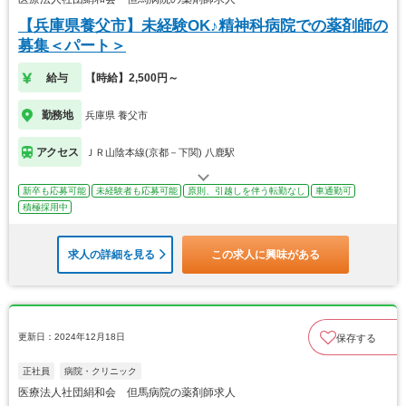
【兵庫県養父市】未経験OK♪精神科病院での薬剤師の
募集＜パート＞
給与
【時給】2,500円～
勤務地
兵庫県 養父市
アクセス
ＪＲ山陰本線(京都－下関) 八鹿駅
新卒も応募可能
未経験者も応募可能
原則、引越しを伴う転勤なし
車通勤可
積極採用中
求人の詳細を見る
この求人に興味がある
更新日：2024年12月18日
保存する
正社員
病院・クリニック
医療法人社団絹和会 但馬病院の薬剤師求人