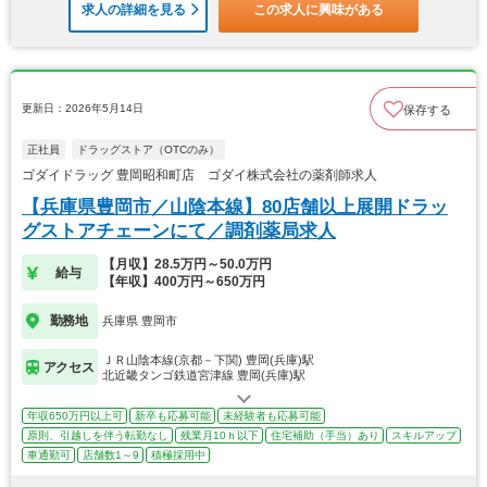
求人の詳細を見る
この求人に興味がある
更新日：2026年5月14日
保存する
正社員
ドラッグストア（OTCのみ）
ゴダイドラッグ 豊岡昭和町店 ゴダイ株式会社の薬剤師求人
【兵庫県豊岡市／山陰本線】80店舗以上展開ドラッ
グストアチェーンにて／調剤薬局求人
【月収】28.5万円～50.0万円
給与
【年収】400万円～650万円
勤務地
兵庫県 豊岡市
ＪＲ山陰本線(京都－下関) 豊岡(兵庫)駅
アクセス
北近畿タンゴ鉄道宮津線 豊岡(兵庫)駅
年収650万円以上可
新卒も応募可能
未経験者も応募可能
原則、引越しを伴う転勤なし
残業月10ｈ以下
住宅補助（手当）あり
スキルアップ
車通勤可
店舗数1～9
積極採用中