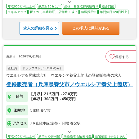
年収650万円以上可
残業月10ｈ以下
産休・育休取得実績有り
総合門前
スキルアップ
駅チカ
車通勤可
店舗数30以上
積極採用中
年間休日120日以上
求人の詳細を見る
この求人に興味がある
更新日：2026年6月18日
保存する
正社員
ドラッグストア（OTCのみ）
ウエルシア薬局株式会社 ウエルシア養父上箇店の登録販売者の求人
登録販売者（兵庫県養父市／ウエルシア養父上箇店）
【月収】21.5万円～27.0万円
給与
【年収】308万円～450万円
勤務地
兵庫県 養父市
アクセス
ＪＲ山陰本線(京都－下関) 養父駅
年収450万円以上可
新卒も応募可能
未経験者も応募可能
住宅補助（手当）あり