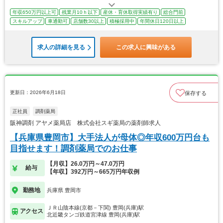
年収650万円以上可
残業月10ｈ以下
産休・育休取得実績有り
総合門前
スキルアップ
車通勤可
店舗数30以上
積極採用中
年間休日120日以上
求人の詳細を見る
この求人に興味がある
更新日：2026年6月18日
保存する
正社員
調剤薬局
阪神調剤 アヤメ薬局店 株式会社スギ薬局の薬剤師求人
【兵庫県豊岡市】大手法人が母体◎年収600万円台も
目指せます！調剤薬局でのお仕事
【月収】26.0万円～47.0万円
給与
【年収】392万円～665万円年収例
勤務地
兵庫県 豊岡市
ＪＲ山陰本線(京都－下関) 豊岡(兵庫)駅
アクセス
北近畿タンゴ鉄道宮津線 豊岡(兵庫)駅