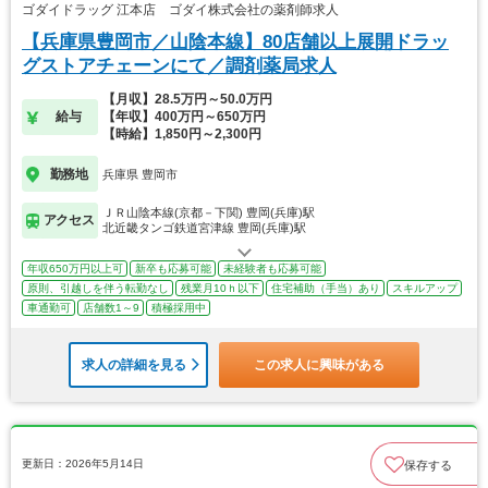
ゴダイドラッグ 江本店 ゴダイ株式会社の薬剤師求人
【兵庫県豊岡市／山陰本線】80店舗以上展開ドラッ
グストアチェーンにて／調剤薬局求人
【月収】28.5万円～50.0万円
給与
【年収】400万円～650万円
【時給】1,850円～2,300円
勤務地
兵庫県 豊岡市
ＪＲ山陰本線(京都－下関) 豊岡(兵庫)駅
アクセス
北近畿タンゴ鉄道宮津線 豊岡(兵庫)駅
年収650万円以上可
新卒も応募可能
未経験者も応募可能
原則、引越しを伴う転勤なし
残業月10ｈ以下
住宅補助（手当）あり
スキルアップ
車通勤可
店舗数1～9
積極採用中
求人の詳細を見る
この求人に興味がある
更新日：2026年5月14日
保存する