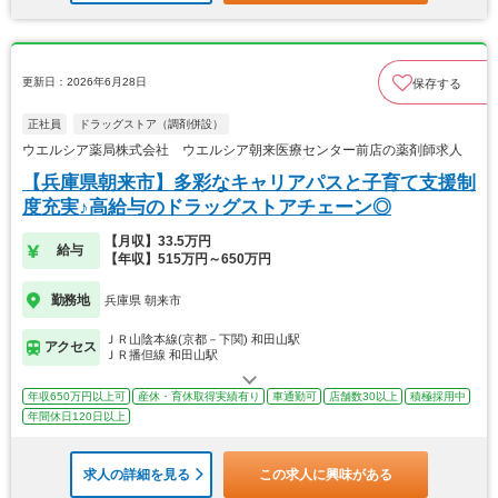
更新日：2026年6月28日
保存する
正社員
ドラッグストア（調剤併設）
ウエルシア薬局株式会社 ウエルシア朝来医療センター前店の薬剤師求人
【兵庫県朝来市】多彩なキャリアパスと子育て支援制
度充実♪高給与のドラッグストアチェーン◎
【月収】33.5万円
給与
【年収】515万円～650万円
勤務地
兵庫県 朝来市
ＪＲ山陰本線(京都－下関) 和田山駅
アクセス
ＪＲ播但線 和田山駅
年収650万円以上可
産休・育休取得実績有り
車通勤可
店舗数30以上
積極採用中
年間休日120日以上
求人の詳細を見る
この求人に興味がある