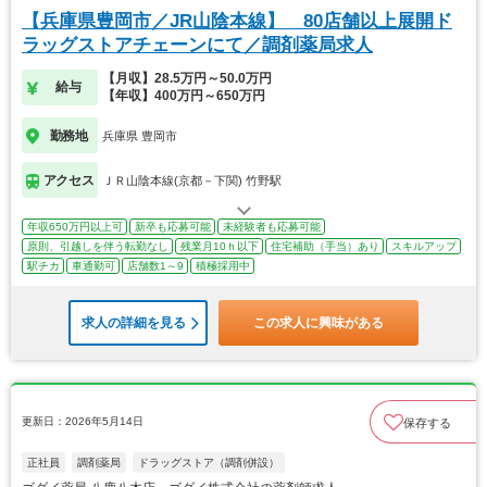
【兵庫県豊岡市／JR山陰本線】 80店舗以上展開ド
ラッグストアチェーンにて／調剤薬局求人
【月収】28.5万円～50.0万円
給与
【年収】400万円～650万円
勤務地
兵庫県 豊岡市
アクセス
ＪＲ山陰本線(京都－下関) 竹野駅
年収650万円以上可
新卒も応募可能
未経験者も応募可能
原則、引越しを伴う転勤なし
残業月10ｈ以下
住宅補助（手当）あり
スキルアップ
駅チカ
車通勤可
店舗数1～9
積極採用中
求人の詳細を見る
この求人に興味がある
更新日：2026年5月14日
保存する
正社員
調剤薬局
ドラッグストア（調剤併設）