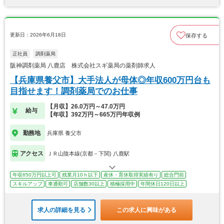
更新日：2026年6月18日
保存する
正社員
調剤薬局
阪神調剤薬局 八鹿店 株式会社スギ薬局の薬剤師求人
【兵庫県養父市】大手法人が母体◎年収600万円台も
目指せます！調剤薬局でのお仕事
【月収】26.0万円～47.0万円
給与
【年収】392万円～665万円年収例
勤務地
兵庫県 養父市
アクセス
ＪＲ山陰本線(京都－下関) 八鹿駅
年収650万円以上可
残業月10ｈ以下
産休・育休取得実績有り
総合門前
スキルアップ
車通勤可
店舗数30以上
積極採用中
年間休日120日以上
求人の詳細を見る
この求人に興味がある