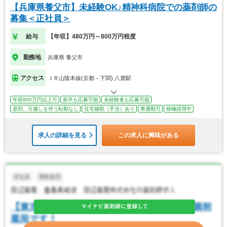
【兵庫県養父市】未経験OK♪精神科病院での薬剤師の
募集＜正社員＞
給与
【年収】480万円～800万円程度
勤務地
兵庫県 養父市
アクセス
ＪＲ山陰本線(京都－下関) 八鹿駅
年収800万円以上可
新卒も応募可能
未経験者も応募可能
原則、引越しを伴う転勤なし
住宅補助（手当）あり
車通勤可
積極採用中
求人の詳細を見る
この求人に興味がある