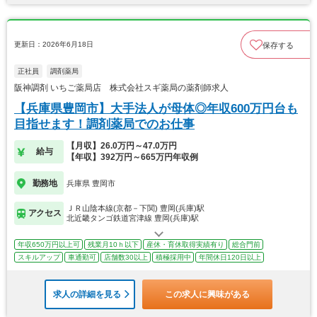
更新日：2026年6月18日
保存する
正社員
調剤薬局
阪神調剤 いちご薬局店 株式会社スギ薬局の薬剤師求人
【兵庫県豊岡市】大手法人が母体◎年収600万円台も
目指せます！調剤薬局でのお仕事
【月収】26.0万円～47.0万円
給与
【年収】392万円～665万円年収例
勤務地
兵庫県 豊岡市
ＪＲ山陰本線(京都－下関) 豊岡(兵庫)駅
アクセス
北近畿タンゴ鉄道宮津線 豊岡(兵庫)駅
年収650万円以上可
残業月10ｈ以下
産休・育休取得実績有り
総合門前
スキルアップ
車通勤可
店舗数30以上
積極採用中
年間休日120日以上
求人の詳細を見る
この求人に興味がある