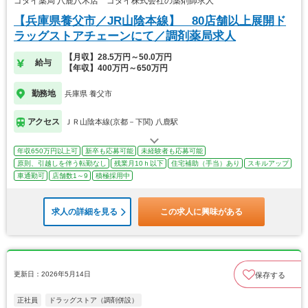
ゴダイ薬局 八鹿八木店 ゴダイ株式会社の薬剤師求人
【兵庫県養父市／JR山陰本線】 80店舗以上展開ド
ラッグストアチェーンにて／調剤薬局求人
【月収】28.5万円～50.0万円
給与
【年収】400万円～650万円
勤務地
兵庫県 養父市
アクセス
ＪＲ山陰本線(京都－下関) 八鹿駅
年収650万円以上可
新卒も応募可能
未経験者も応募可能
原則、引越しを伴う転勤なし
残業月10ｈ以下
住宅補助（手当）あり
スキルアップ
車通勤可
店舗数1～9
積極採用中
求人の詳細を見る
この求人に興味がある
更新日：2026年5月14日
保存する
正社員
ドラッグストア（調剤併設）