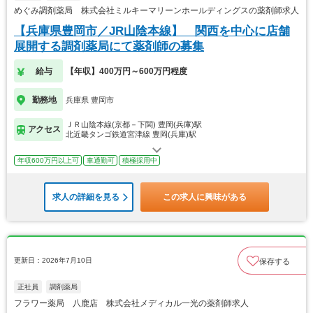
めぐみ調剤薬局 株式会社ミルキーマリーンホールディングスの薬剤師求人
【兵庫県豊岡市／JR山陰本線】 関西を中心に店舗
展開する調剤薬局にて薬剤師の募集
給与
【年収】400万円～600万円程度
勤務地
兵庫県 豊岡市
ＪＲ山陰本線(京都－下関) 豊岡(兵庫)駅
アクセス
北近畿タンゴ鉄道宮津線 豊岡(兵庫)駅
年収600万円以上可
車通勤可
積極採用中
求人の詳細を見る
この求人に興味がある
更新日：2026年7月10日
保存する
正社員
調剤薬局
フラワー薬局 八鹿店 株式会社メディカル一光の薬剤師求人