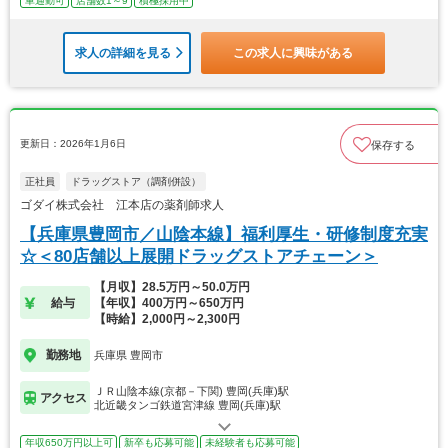
車通勤可
店舗数1～9
積極採用中
求人の詳細を見る
この求人に興味がある
更新日：2026年1月6日
保存する
正社員
ドラッグストア（調剤併設）
ゴダイ株式会社 江本店の薬剤師求人
【兵庫県豊岡市／山陰本線】福利厚生・研修制度充実
☆＜80店舗以上展開ドラッグストアチェーン＞
【月収】28.5万円～50.0万円
給与
【年収】400万円～650万円
【時給】2,000円～2,300円
勤務地
兵庫県 豊岡市
ＪＲ山陰本線(京都－下関) 豊岡(兵庫)駅
アクセス
北近畿タンゴ鉄道宮津線 豊岡(兵庫)駅
年収650万円以上可
新卒も応募可能
未経験者も応募可能