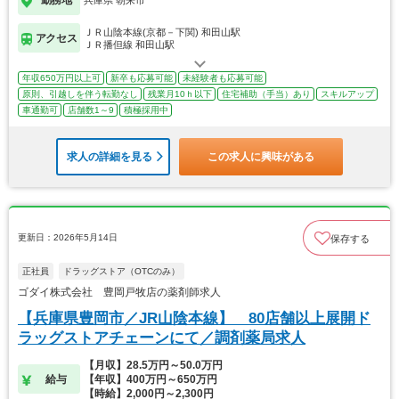
勤務地
兵庫県 朝来市
ＪＲ山陰本線(京都－下関) 和田山駅
アクセス
ＪＲ播但線 和田山駅
年収650万円以上可
新卒も応募可能
未経験者も応募可能
原則、引越しを伴う転勤なし
残業月10ｈ以下
住宅補助（手当）あり
スキルアップ
車通勤可
店舗数1～9
積極採用中
求人の詳細を見る
この求人に興味がある
更新日：2026年5月14日
保存する
正社員
ドラッグストア（OTCのみ）
ゴダイ株式会社 豊岡戸牧店の薬剤師求人
【兵庫県豊岡市／JR山陰本線】 80店舗以上展開ド
ラッグストアチェーンにて／調剤薬局求人
【月収】28.5万円～50.0万円
給与
【年収】400万円～650万円
【時給】2,000円～2,300円