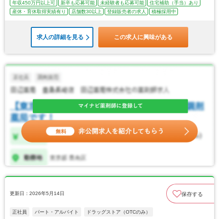
年収450万円以上可
新卒も応募可能
未経験者も応募可能
住宅補助（手当）あり
産休・育休取得実績有り
店舗数30以上
登録販売者の求人
積極採用中
求人の詳細を見る
この求人に興味がある
更新日：2026年5月14日
保存する
正社員
パート・アルバイト
ドラッグストア（OTCのみ）