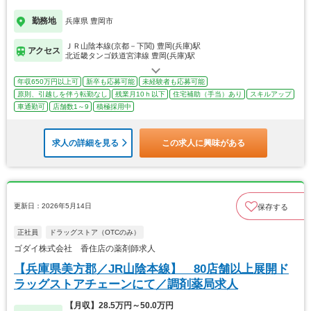
勤務地
兵庫県 豊岡市
ＪＲ山陰本線(京都－下関) 豊岡(兵庫)駅
アクセス
北近畿タンゴ鉄道宮津線 豊岡(兵庫)駅
年収650万円以上可
新卒も応募可能
未経験者も応募可能
原則、引越しを伴う転勤なし
残業月10ｈ以下
住宅補助（手当）あり
スキルアップ
車通勤可
店舗数1～9
積極採用中
求人の詳細を見る
この求人に興味がある
更新日：2026年5月14日
保存する
正社員
ドラッグストア（OTCのみ）
ゴダイ株式会社 香住店の薬剤師求人
【兵庫県美方郡／JR山陰本線】 80店舗以上展開ド
ラッグストアチェーンにて／調剤薬局求人
【月収】28.5万円～50.0万円