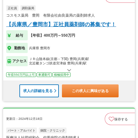
正社員
調剤薬局
コスモス薬局 豊岡 有限会社由良薬局の薬剤師求人
【兵庫県／豊岡市】正社員薬剤師の募集です！
給与
【年収】400万円～550万円
勤務地
兵庫県 豊岡市
ＪＲ山陰本線(京都－下関) 豊岡(兵庫)駅
アクセス
北近畿タンゴ鉄道宮津線 豊岡(兵庫)駅
年収550万円以上可
車通勤可
積極採用中
求人の詳細を見る
この求人に興味がある
更新日：2024年12月18日
保存する
パート・アルバイト
病院・クリニック
医療法人社団絹和会 但馬病院の薬剤師求人