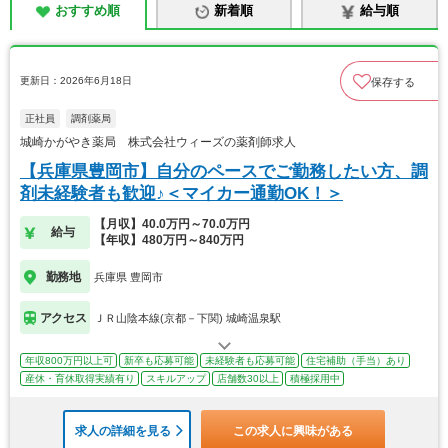
おすすめ順
新着順
給与順
更新日：2026年6月18日
保存する
正社員
調剤薬局
城崎かがやき薬局 株式会社ウィーズの薬剤師求人
【兵庫県豊岡市】自分のペースでご勤務したい方、調
剤未経験者も歓迎♪＜マイカー通勤OK！＞
【月収】40.0万円～70.0万円
給与
【年収】480万円～840万円
勤務地
兵庫県 豊岡市
アクセス
ＪＲ山陰本線(京都－下関) 城崎温泉駅
年収800万円以上可
新卒も応募可能
未経験者も応募可能
住宅補助（手当）あり
産休・育休取得実績有り
スキルアップ
店舗数30以上
積極採用中
求人の詳細を見る
この求人に興味がある