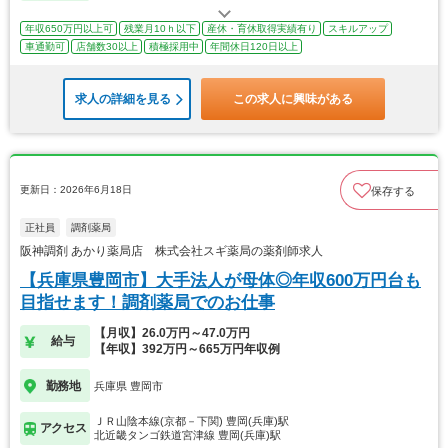
年収650万円以上可
残業月10ｈ以下
産休・育休取得実績有り
スキルアップ
車通勤可
店舗数30以上
積極採用中
年間休日120日以上
求人の詳細を見る
この求人に興味がある
更新日：2026年6月18日
保存する
正社員
調剤薬局
阪神調剤 あかり薬局店 株式会社スギ薬局の薬剤師求人
【兵庫県豊岡市】大手法人が母体◎年収600万円台も
目指せます！調剤薬局でのお仕事
【月収】26.0万円～47.0万円
給与
【年収】392万円～665万円年収例
勤務地
兵庫県 豊岡市
ＪＲ山陰本線(京都－下関) 豊岡(兵庫)駅
アクセス
北近畿タンゴ鉄道宮津線 豊岡(兵庫)駅