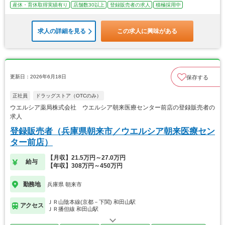
産休・育休取得実績有り
店舗数30以上
登録販売者の求人
積極採用中
求人の詳細を見る
この求人に興味がある
更新日：2026年6月18日
保存する
正社員
ドラッグストア（OTCのみ）
ウエルシア薬局株式会社 ウエルシア朝来医療センター前店の登録販売者の
求人
登録販売者（兵庫県朝来市／ウエルシア朝来医療セン
ター前店）
【月収】21.5万円～27.0万円
給与
【年収】308万円～450万円
勤務地
兵庫県 朝来市
ＪＲ山陰本線(京都－下関) 和田山駅
アクセス
ＪＲ播但線 和田山駅