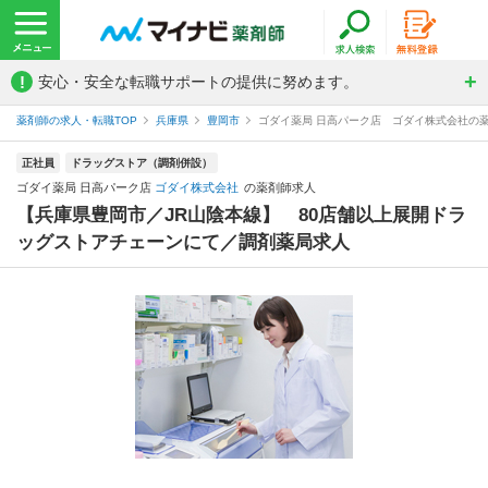
!
安心・安全な転職サポートの提供に努めます。
薬剤師の求人・転職TOP
兵庫県
豊岡市
ゴダイ薬局 日高パーク店 ゴダイ株式会社の
正社員
ドラッグストア（調剤併設）
ゴダイ薬局 日高パーク店
ゴダイ株式会社
の薬剤師求人
【兵庫県豊岡市／JR山陰本線】 80店舗以上展開ドラ
ッグストアチェーンにて／調剤薬局求人