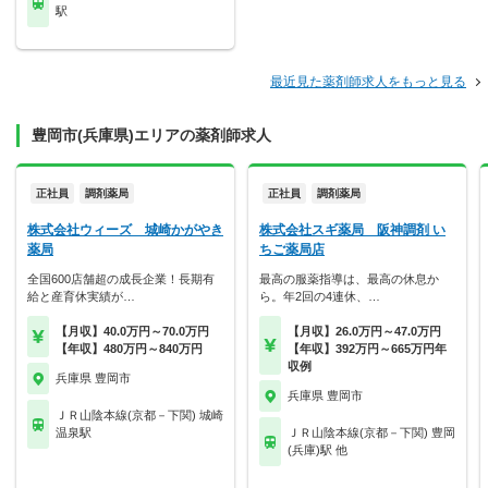
駅
最近見た薬剤師求人をもっと見る
豊岡市(兵庫県)エリアの薬剤師求人
正社員
調剤薬局
正社員
調剤薬局
株式会社ウィーズ 城崎かがやき
株式会社スギ薬局 阪神調剤 い
薬局
ちご薬局店
全国600店舗超の成長企業！長期有
最高の服薬指導は、最高の休息か
給と産育休実績が…
ら。年2回の4連休、…
【月収】40.0万円～70.0万円
【月収】26.0万円～47.0万円
【年収】480万円～840万円
【年収】392万円～665万円年
収例
兵庫県 豊岡市
兵庫県 豊岡市
ＪＲ山陰本線(京都－下関) 城崎
温泉駅
ＪＲ山陰本線(京都－下関) 豊岡
(兵庫)駅 他