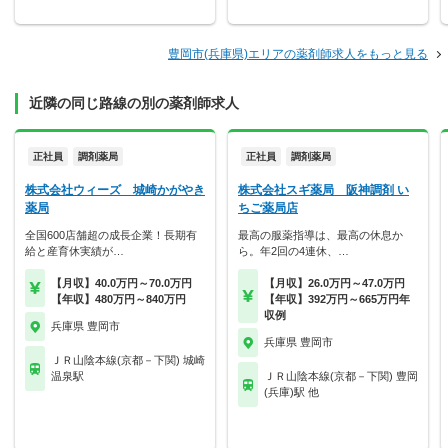
豊岡市(兵庫県)エリアの薬剤師求人をもっと見る
近隣の同じ路線の別の薬剤師求人
正社員
調剤薬局
正社員
調剤薬局
株式会社ウィーズ 城崎かがやき
株式会社スギ薬局 阪神調剤 い
薬局
ちご薬局店
全国600店舗超の成長企業！長期有
最高の服薬指導は、最高の休息か
給と産育休実績が…
ら。年2回の4連休、…
【月収】40.0万円～70.0万円
【月収】26.0万円～47.0万円
【年収】480万円～840万円
【年収】392万円～665万円年
収例
兵庫県 豊岡市
兵庫県 豊岡市
ＪＲ山陰本線(京都－下関) 城崎
温泉駅
ＪＲ山陰本線(京都－下関) 豊岡
(兵庫)駅 他