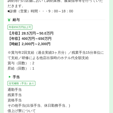
調剤専門の店舗において調剤業務、服薬指導等を行っていた
だきます。
■診療（営業）時間・・・9：00～18：00
給与
年収650万円以上可
【月収】28.5万円～50.0万円
【年収】400万円～650万円
【時給】2,000円～2,300円
※賞与年2回支給（過去実績3ヶ月分）／残業手当15分単位に
て支給／研修による他店出張時のホテル代全額支給
賞与（回数）：2
昇給（回数）：1
手当
住宅補助（手当）あり
通勤手当
残業手当
資格手当
その他手当(出張手当、休日勤務手当、)
借上げ寮について