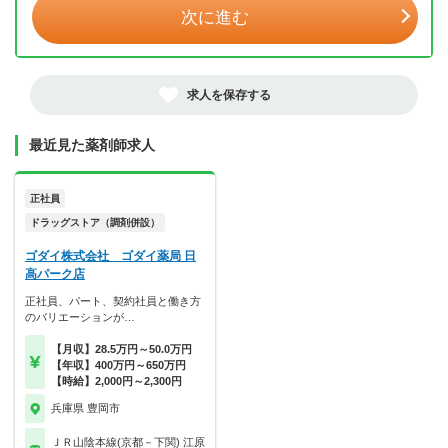
次に進む
求人を保存する
最近見た薬剤師求人
正社員
ドラッグストア（調剤併設）
ゴダイ株式会社 ゴダイ薬局 日
高パーク店
正社員、パート、契約社員と働き方
のバリエーションが…
【月収】28.5万円～50.0万円
【年収】400万円～650万円
【時給】2,000円～2,300円
兵庫県 豊岡市
ＪＲ山陰本線(京都－下関) 江原