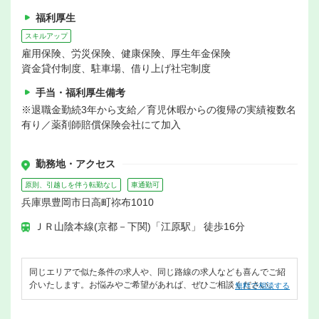
福利厚生
スキルアップ
雇用保険、労災保険、健康保険、厚生年金保険
資金貸付制度、駐車場、借り上げ社宅制度
手当・福利厚生備考
※退職金勤続3年から支給／育児休暇からの復帰の実績複数名
有り／薬剤師賠償保険会社にて加入
勤務地・アクセス
原則、引越しを伴う転勤なし
車通勤可
兵庫県豊岡市日高町祢布1010
ＪＲ山陰本線(京都－下関)「江原駅」 徒歩16分
同じエリアで似た条件の求人や、同じ路線の求人なども喜んでご紹
介いたします。お悩みやご希望があれば、ぜひご相談ください。
無料で相談する