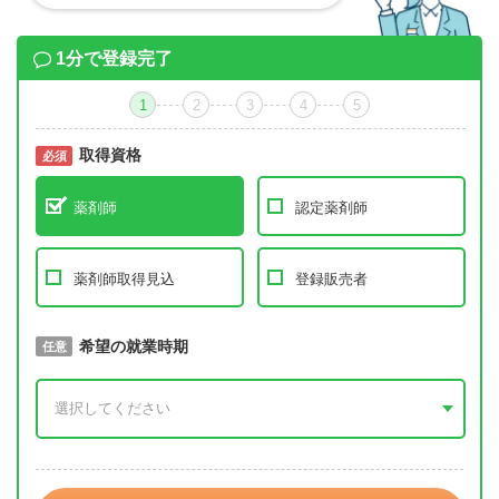
1分で登録完了
1
2
3
4
5
取得資格
必須
必須
薬剤師
認定薬剤師
薬剤師取得見込
登録販売者
取得予定年
希望の就業時期
必須
任意
年 3月