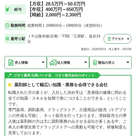
【月収】28.5万円～50.0万円
【年収】400万円～650万円
給与
【時給】2,000円～2,300円
勤務時間
就業時間１:09時00分～18時00分（休憩60分）
ＪＲ山陰本線(京都－下関)「江原駅」 徒歩16
最寄り駅
アクセス
分
更新日：2026/05/14 求人番号：265706
求人情報
法人情報
類似の求人
ゴダイ薬局 日高パーク店 ゴダイ株式会社のポイント
薬剤師として幅広い知識・業務を会得できる会社
転職された方の多くが、入社した決め手は「患者様の健康に関わる
全ての知識・スキルを短期で身につけることができる」ということ
です。
専門薬局、調剤薬局、ドラッグストア、介護用品の販売（ケアプラ
ンの作成も可能）、ネット販売を行っております。登録販売士の導
入後は薬剤師の方は主に調剤業務のみさせる会社が多くある中、ご
本人の希望次第でドラッグストアへの異動も可能です。研修制度も
充実しております。