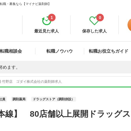
人・転職・募集なら【マイナビ薬剤師】
1
0
最近見た求人
保存した求人
転職相談会
転職ノウハウ
転職お役立ちガイド
努めます。
局 竹野店 ゴダイ株式会社の薬剤師求人
社員
調剤薬局
ドラッグストア（調剤併設）
本線】 80店舗以上展開ドラッグ