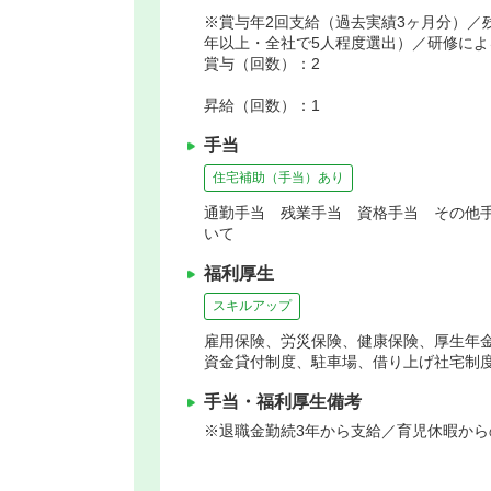
※賞与年2回支給（過去実績3ヶ月分）／
年以上・全社で5人程度選出）／研修に
賞与（回数）：2
昇給（回数）：1
手当
住宅補助（手当）あり
通勤手当 残業手当 資格手当 その他手
いて
福利厚生
スキルアップ
雇用保険、労災保険、健康保険、厚生年
資金貸付制度、駐車場、借り上げ社宅制
手当・福利厚生備考
※退職金勤続3年から支給／育児休暇か