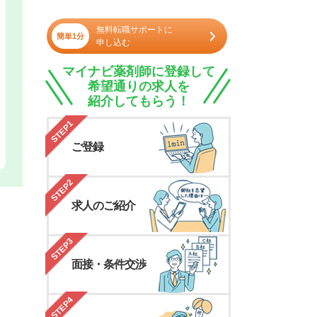
無料転職サポートに
簡単1分
申し込む
マイナビ薬剤師に登録して
希望通りの求人を
紹介してもらう！
STEP1
ご登録
STEP2
求人のご紹介
STEP3
面接・条件交渉
STEP4