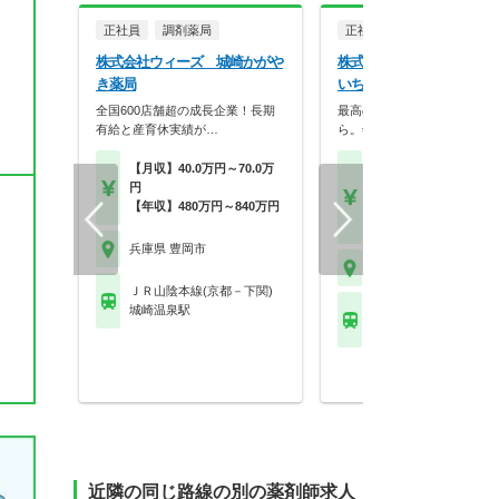
正社員
調剤薬局
正社員
調剤薬局
株式会社ウィーズ 城崎かがや
株式会社スギ薬局 阪神調
き薬局
いちご薬局店
全国600店舗超の成長企業！長期
最高の服薬指導は、最高の休
有給と産育休実績が…
ら。年2回の4連休、…
【月収】40.0万円～70.0万
【月収】26.0万円～47.
円
円
【年収】480万円～840万円
【年収】392万円～66
年収例
兵庫県 豊岡市
兵庫県 豊岡市
ＪＲ山陰本線(京都－下関)
城崎温泉駅
ＪＲ山陰本線(京都－下
豊岡(兵庫)駅 他
近隣の同じ路線の別の薬剤師求人