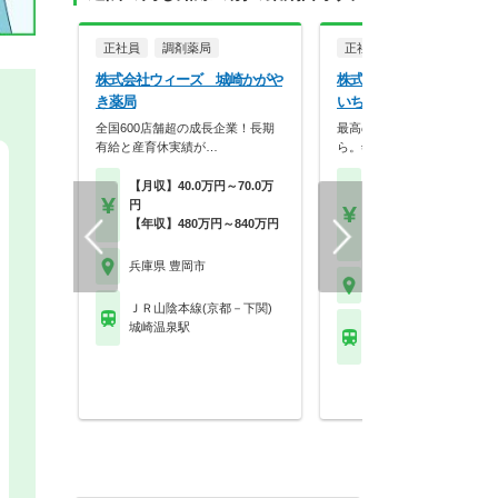
正社員
調剤薬局
正社員
調剤薬局
株式会社ウィーズ 城崎かがや
株式会社スギ薬局 阪神調
き薬局
いちご薬局店
全国600店舗超の成長企業！長期
最高の服薬指導は、最高の休
有給と産育休実績が…
ら。年2回の4連休、…
【月収】40.0万円～70.0万
【月収】26.0万円～47.
円
円
【年収】480万円～840万円
【年収】392万円～66
年収例
兵庫県 豊岡市
兵庫県 豊岡市
ＪＲ山陰本線(京都－下関)
城崎温泉駅
ＪＲ山陰本線(京都－下
豊岡(兵庫)駅 他