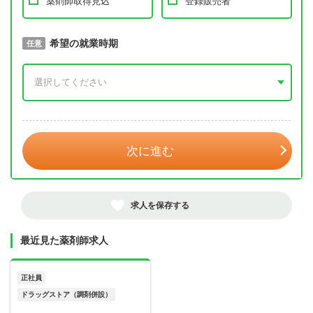
薬剤師取得見込
登録販売者
取得予定年
希望の就業時期
必須
任意
年 3月
次に進む
求人を保存する
最近見た薬剤師求人
正社員
ドラッグストア（調剤併設）