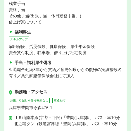
残業手当
資格手当
その他手当(出張手当、休日勤務手当、)
借上げ寮について
福利厚生
スキルアップ
雇用保険、労災保険、健康保険、厚生年金保険
資金貸付制度、駐車場、借り上げ社宅制度
手当・福利厚生備考
※退職金勤続3年から支給／育児休暇からの復帰の実績複数名
有り／薬剤師賠償保険会社にて加入
勤務地・アクセス
原則、引越しを伴う転勤なし
車通勤可
兵庫県豊岡市今森476-1
ＪＲ山陰本線(京都－下関)「豊岡(兵庫)駅」 バス・車10分
北近畿タンゴ鉄道宮津線「豊岡(兵庫)駅」 バス・車10分