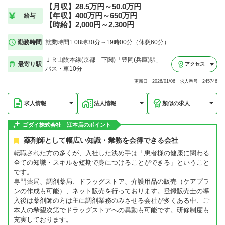
【月収】28.5万円～50.0万円
【年収】400万円～650万円
給与
【時給】2,000円～2,300円
勤務時間
就業時間1:08時30分～19時00分（休憩60分）
ＪＲ山陰本線(京都－下関)「豊岡(兵庫)駅」
最寄り駅
アクセス
バス・車10分
更新日：2026/01/06 求人番号：245746
求人情報
法人情報
類似の求人
ゴダイ株式会社 江本店のポイント
薬剤師として幅広い知識・業務を会得できる会社
転職された方の多くが、入社した決め手は「患者様の健康に関わる
全ての知識・スキルを短期で身につけることができる」ということ
です。
専門薬局、調剤薬局、ドラッグストア、介護用品の販売（ケアプラ
ンの作成も可能）、ネット販売を行っております。登録販売士の導
入後は薬剤師の方は主に調剤業務のみさせる会社が多くある中、ご
本人の希望次第でドラッグストアへの異動も可能です。研修制度も
充実しております。