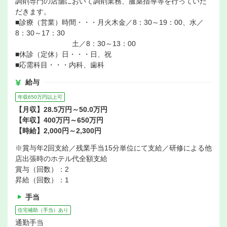
調剤専門の店舗において調剤業務、服薬指導等を行っていた
だきます。
■診療（営業）時間・・・月火木金／8：30～19：00、水／
8：30～17：30
土／8：30～13：00
■休診（定休）日・・・日、祝
■応需科目・・・内科、歯科
給与
年収650万円以上可
【月収】28.5万円～50.0万円
【年収】400万円～650万円
【時給】2,000円～2,300円
※賞与年2回支給／残業手当15分単位にて支給／研修による他
店出張時のホテル代全額支給
賞与（回数）：2
昇給（回数）：1
手当
住宅補助（手当）あり
通勤手当