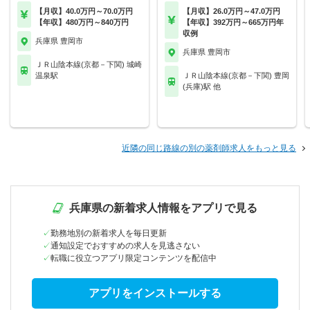
【月収】40.0万円～70.0万円
【月収】26.0万円～47.0万円
【年収】480万円～840万円
【年収】392万円～665万円年
収例
兵庫県 豊岡市
兵庫県 豊岡市
ＪＲ山陰本線(京都－下関) 城崎
温泉駅
ＪＲ山陰本線(京都－下関) 豊岡
(兵庫)駅 他
近隣の同じ路線の別の薬剤師求人をもっと見る
兵庫県の新着求人情報をアプリで見る
勤務地別の新着求人を毎日更新
通知設定でおすすめの求人を見逃さない
転職に役立つアプリ限定コンテンツを配信中
アプリをインストールする