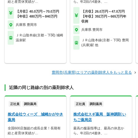
給と産育休実績が…
ら。年2回の4連休、…
【月収】40.0万円～70.0万円
【月収】26.0万円～47.0万円
【年収】480万円～840万円
【年収】392万円～665万円年
収例
兵庫県 豊岡市
兵庫県 豊岡市
ＪＲ山陰本線(京都－下関) 城崎
温泉駅
ＪＲ山陰本線(京都－下関) 豊岡
(兵庫)駅 他
豊岡市(兵庫県)エリアの薬剤師求人をもっと見る
近隣の同じ路線の別の薬剤師求人
正社員
調剤薬局
正社員
調剤薬局
株式会社ウィーズ 城崎かがやき
株式会社スギ薬局 阪神調剤 い
薬局
ちご薬局店
全国600店舗超の成長企業！長期有
最高の服薬指導は、最高の休息か
給と産育休実績が…
ら。年2回の4連休、…