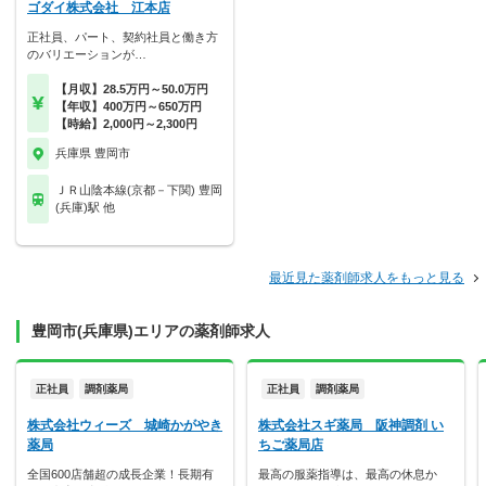
ゴダイ株式会社 江本店
正社員、パート、契約社員と働き方
のバリエーションが…
【月収】28.5万円～50.0万円
【年収】400万円～650万円
【時給】2,000円～2,300円
兵庫県 豊岡市
ＪＲ山陰本線(京都－下関) 豊岡
(兵庫)駅 他
最近見た薬剤師求人をもっと見る
豊岡市(兵庫県)エリアの薬剤師求人
正社員
調剤薬局
正社員
調剤薬局
株式会社ウィーズ 城崎かがやき
株式会社スギ薬局 阪神調剤 い
薬局
ちご薬局店
全国600店舗超の成長企業！長期有
最高の服薬指導は、最高の休息か