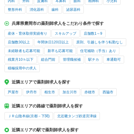
内科
外科
皮膚科
耳鼻科
眼科
精神科
小児科
整形外科
消化器科
歯科
泌尿器科
兵庫県豊岡市の薬剤師求人をこだわり条件で探す
産休・育休取得実績有り
スキルアップ
店舗数1～9
店舗数30以上
年間休日120日以上
原則、引越しを伴う転勤なし
未経験者も応募可能
新卒も応募可能
住宅補助（手当）あり
残業月10ｈ以下
総合門前
管理職候補
駅チカ
車通勤可
積極採用中の求人
近隣エリアで薬剤師求人を探す
芦屋市
伊丹市
相生市
加古川市
赤穂市
西脇市
近隣エリアの路線で薬剤師求人を探す
ＪＲ山陰本線(京都－下関)
北近畿タンゴ鉄道宮津線
近隣エリアの駅で薬剤師求人を探す