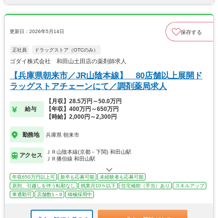
更新日：2026年5月14日
保存する
正社員
ドラッグストア（OTCのみ）
ゴダイ株式会社 和田山土田店の薬剤師求人
【兵庫県朝来市／JR山陰本線】 80店舗以上展開ド
ラッグストアチェーンにて／調剤薬局求人
【月収】28.5万円～50.0万円
給与
【年収】400万円～650万円
【時給】2,000円～2,300円
勤務地
兵庫県 朝来市
ＪＲ山陰本線(京都－下関) 和田山駅
アクセス
ＪＲ播但線 和田山駅
年収650万円以上可
新卒も応募可能
未経験者も応募可能
原則、引越しを伴う転勤なし
残業月10ｈ以下
住宅補助（手当）あり
スキルアップ
車通勤可
店舗数1～9
積極採用中