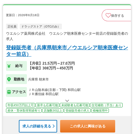
更新日：2026年6月18日
保存する
正社員
ドラッグストア（OTCのみ）
ウエルシア薬局株式会社 ウエルシア朝来医療センター前店の登録販売者の
求人
登録販売者（兵庫県朝来市／ウエルシア朝来医療セン
ター前店）
【月収】21.5万円～27.0万円
給与
【年収】308万円～450万円
勤務地
兵庫県 朝来市
ＪＲ山陰本線(京都－下関) 和田山駅
アクセス
ＪＲ播但線 和田山駅
年収450万円以上可
新卒も応募可能
未経験者も応募可能
住宅補助（手当）あり
産休・育休取得実績有り
店舗数30以上
登録販売者の求人
積極採用中
求人の詳細を見る
この求人に興味がある