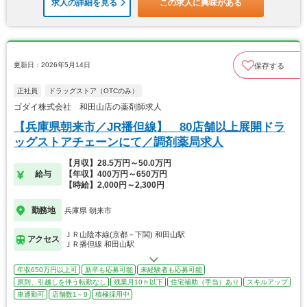
求人の詳細を見る
この求人に興味がある
更新日：2026年5月14日
保存する
正社員
ドラッグストア（OTCのみ）
ゴダイ株式会社 和田山店の薬剤師求人
【兵庫県朝来市／JR播但線】 80店舗以上展開ドラ
ッグストアチェーンにて／調剤薬局求人
【月収】28.5万円～50.0万円
給与
【年収】400万円～650万円
【時給】2,000円～2,300円
勤務地
兵庫県 朝来市
ＪＲ山陰本線(京都－下関) 和田山駅
アクセス
ＪＲ播但線 和田山駅
年収650万円以上可
新卒も応募可能
未経験者も応募可能
原則、引越しを伴う転勤なし
残業月10ｈ以下
住宅補助（手当）あり
スキルアップ
車通勤可
店舗数1～9
積極採用中