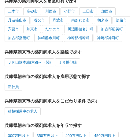
兵庫県の薬剤師求人を市区町村で探す
三木市
高砂市
川西市
小野市
三田市
加西市
丹波篠山市
養父市
丹波市
南あわじ市
朝来市
淡路市
宍粟市
加東市
たつの市
川辺郡猪名川町
加古郡稲美町
加古郡播磨町
神崎郡市川町
神崎郡福崎町
神崎郡神河町
兵庫県朝来市の薬剤師求人を路線で探す
ＪＲ山陰本線(京都－下関)
ＪＲ播但線
兵庫県朝来市の薬剤師求人を雇用形態で探す
正社員
兵庫県朝来市の薬剤師求人をこだわり条件で探す
積極採用中の求人
兵庫県朝来市の薬剤師求人を年収で探す
300万円以上
350万円以上
400万円以上
450万円以上