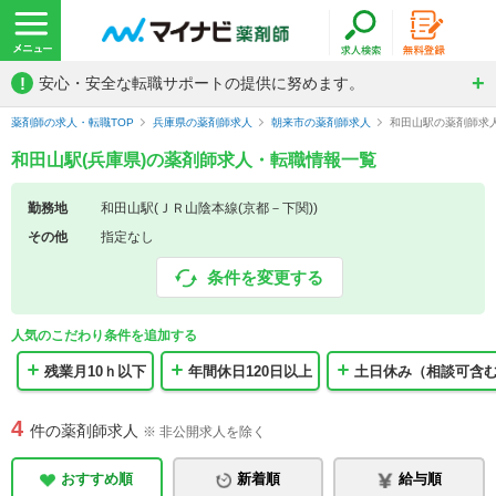
!
安心・安全な転職サポートの提供に努めます。
薬剤師の求人・転職TOP
兵庫県の薬剤師求人
朝来市の薬剤師求人
和田山駅の薬剤師求
和田山駅(兵庫県)の薬剤師求人・転職情報一覧
勤務地
和田山駅(ＪＲ山陰本線(京都－下関))
その他
指定なし
条件を変更する
人気のこだわり条件を追加する
残業月10ｈ以下
年間休日120日以上
土日休み（相談可含
4
件の薬剤師求人
※ 非公開求人を除く
おすすめ順
新着順
給与順