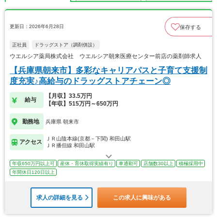
更新日：2026年6月28日
保存する
正社員
ドラッグストア（調剤併設）
ウエルシア薬局株式会社 ウエルシア朝来医療センター前店の薬剤師求人
【兵庫県朝来市】多彩なキャリアパスと子育て支援制
度充実♪高給与のドラッグストアチェーン◎
【月収】33.5万円
給与
【年収】515万円～650万円
勤務地
兵庫県 朝来市
ＪＲ山陰本線(京都－下関) 和田山駅
アクセス
ＪＲ播但線 和田山駅
年収650万円以上可
産休・育休取得実績有り
車通勤可
店舗数30以上
積極採用中
年間休日120日以上
求人の詳細を見る
この求人に興味がある