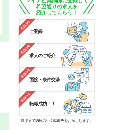
マイナビ薬剤師に登録して
希望通りの求人を
紹介してもらう！
STEP1
ご登録
STEP2
求人のご紹介
STEP3
面接・条件交渉
STEP4
転職成功！！
最後まで納得のいく転職先をお探しします。