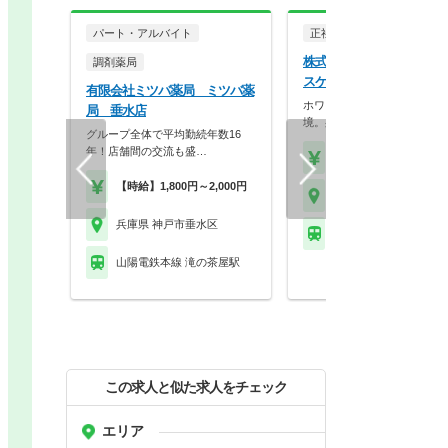
パート・アルバイト
正社員
調剤薬局
株式会社ココカラファイン
調剤薬局
スケア フタツカ薬局 西
有限会社ミツバ薬局 ミツバ薬
ホワイト500認定のクリーン
局 垂水店
境。身だしなみの自…
グループ全体で平均勤続年数16
年！店舗間の交流も盛…
【年収】430万円～56
【時給】1,800円～2,000円
兵庫県 神戸市垂水区
兵庫県 神戸市垂水区
山陽電鉄本線 西舞子駅
山陽電鉄本線 滝の茶屋駅
この求人と似た求人をチェック
エリア