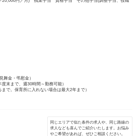
円～20,000円／月) 残業手当 資格手当 その他手当(調整手当、役職
見舞金・弔慰金）
年度末まで、週30時間～勤務可能）
るまで。保育所に入れない場合は最大2年まで）
同じエリアで似た条件の求人や、同じ路線の
求人なども喜んでご紹介いたします。お悩み
やご希望があれば、ぜひご相談ください。