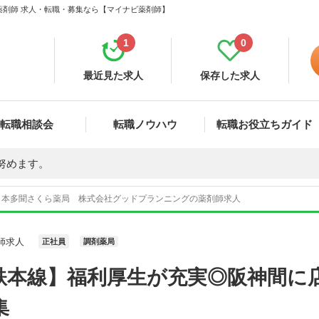
薬剤師 求人・転職・募集なら【マイナビ薬剤師】
1
0
最近見た求人
保存した求人
転職相談会
転職ノウハウ
転職お役立ちガイド
努めます。
本多聞さくら薬局 株式会社グッドプランニングの薬剤師求人
師求人
正社員
調剤薬局
鉄本線】福利厚生が充実◎阪神間に
集