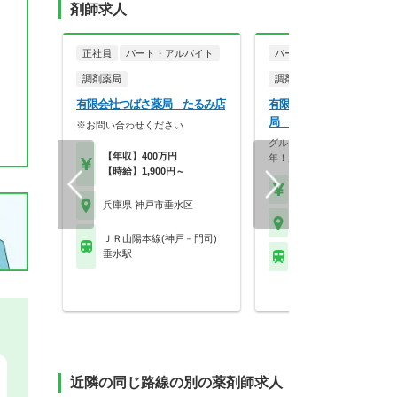
剤師求人
正社員
パート・アルバイト
パート・アルバイト
調剤薬局
調剤薬局
有限会社つばさ薬局 たるみ店
有限会社ミツバ薬局 ミツ
局 垂水店
※お問い合わせください
グループ全体で平均勤続年数1
【年収】400万円
年！店舗間の交流も盛…
【時給】1,900円～
【時給】1,800円～2,0
兵庫県 神戸市垂水区
兵庫県 神戸市垂水区
ＪＲ山陽本線(神戸－門司)
垂水駅
山陽電鉄本線 滝の茶屋
近隣の同じ路線の別の薬剤師求人