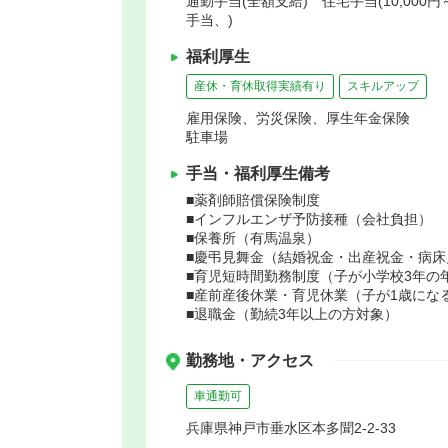
通勤手当(全額支給) 住宅手当(10,000
手当、)
福利厚生
産休・育休取得実績有り
スキルアップ
雇用保険、労災保険、厚生年金保険
駐車場
手当・福利厚生備考
■薬剤師賠償保険制度
■インフルエンザ予防接種（会社負担）
■保養所（有馬温泉）
■慶弔見舞金（結婚祝金・出産祝金・病床
■育児短時間勤務制度（子が小学校3年の
■産前産後休業・育児休業（子が1歳にな
■退職金（勤続3年以上の方対象）
勤務地・アクセス
車通勤可
兵庫県神戸市垂水区本多聞2-2-33