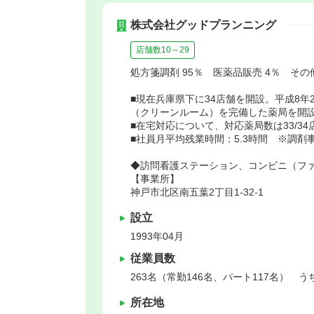
株式会社グッドプランニング
店舗数10～29
処方箋調剤 95％ 医薬品販売 4％ その他
■現在兵庫県下に34店舗を開設。平成8年
（クリーンルーム）を完備した薬局を開
■在宅対応について、対応薬局数は33/34
■社員月平均残業時間：5.3時間 ※調剤事
◆訪問看護ステーション、コンビニ（フ
【事業所】
神戸市北区南五葉2丁目1-32-1
設立
1993年04月
従業員数
263名（常勤146名、パート117名） う
所在地