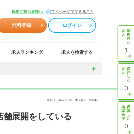
採用ご担当者様へ
マイページでできること
無料登録
ログイン
1
求人ランキング
求人を検索する
0
更新日：2024/07/19
求人番号：253544
店舗展開をしている
0