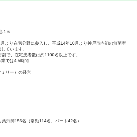
 1％
2月より在宅分野に参入し、平成14年10月より神戸市内初の無菌室
設しています。
店舗で、在宅患者数は約1100名以上です。
業では4.5時間
ァミリー）の経営
ち薬剤師156名（常勤114名、パート42名）