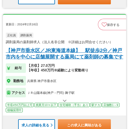
更新日：2024年2月16日
保存する
正社員
調剤薬局
調剤薬局の薬剤師求人（法人名非公開 ※詳細はお問合せください）
【神戸市垂水区／JR東海道本線】 駅徒歩2分／神戸
市内を中心に店舗展開する薬局にて薬剤師の募集です
【月収】27.0万円
給与
【年収】450万円※経験により変動有り
勤務地
兵庫県 神戸市垂水区
アクセス
ＪＲ山陽本線(神戸－門司) 舞子駅
年収450万円以上可
残業月10ｈ以下
住宅補助（手当）あり
駅チカ
店舗数1～9
積極採用中
求人の詳細を見る
この求人に興味がある