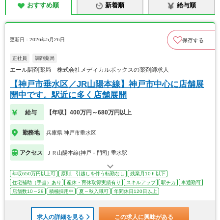
おすすめ順
新着順
給与順
更新日：2026年5月26日
保存する
正社員
調剤薬局
エール調剤薬局 株式会社メディカルボックスの薬剤師求人
【神戸市垂水区／JR山陽本線】神戸市中心に店舗展
開中です。駅近に多く店舗展開
給与
【年収】400万円～680万円以上
勤務地
兵庫県 神戸市垂水区
アクセス
ＪＲ山陽本線(神戸－門司) 垂水駅
年収650万円以上可
原則、引越しを伴う転勤なし
残業月10ｈ以下
住宅補助（手当）あり
産休・育休取得実績有り
スキルアップ
駅チカ
車通勤可
店舗数10～29
積極採用中
夏～秋入職可
年間休日120日以上
求人の詳細を見る
この求人に興味がある