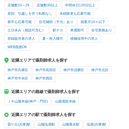
店舗数10～29
店舗数30以上
年間休日120日以上
原則、引越しを伴う転勤なし
未経験者も応募可能
新卒も応募可能
住宅補助（手当）あり
残業月10ｈ以下
土日休み（相談可含む）
駅チカ
車通勤可
在宅業務あり
登録販売者の求人
夏～秋入職可
積極採用中の求人
WEB面接OK
近隣エリアで薬剤師求人を探す
神戸市兵庫区
神戸市長田区
神戸市須磨区
神戸市北区
神戸市中央区
神戸市西区
近隣エリアの路線で薬剤師求人を探す
ＪＲ山陽本線(神戸－門司)
山陽電鉄本線
近隣エリアの駅で薬剤師求人を探す
霞ケ丘(兵庫)駅
山陽塩屋駅
山陽垂水駅
塩屋(兵庫)駅