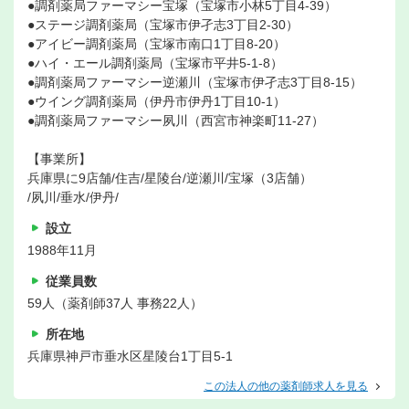
●調剤薬局ファーマシー宝塚（宝塚市小林5丁目4-39）
●ステージ調剤薬局（宝塚市伊孑志3丁目2-30）
●アイビー調剤薬局（宝塚市南口1丁目8-20）
●ハイ・エール調剤薬局（宝塚市平井5-1-8）
●調剤薬局ファーマシー逆瀬川（宝塚市伊孑志3丁目8-15）
●ウイング調剤薬局（伊丹市伊丹1丁目10-1）
●調剤薬局ファーマシー夙川（西宮市神楽町11-27）
【事業所】
兵庫県に9店舗/住吉/星陵台/逆瀬川/宝塚（3店舗）
/夙川/垂水/伊丹/
設立
1988年11月
従業員数
59人（薬剤師37人 事務22人）
所在地
兵庫県神戸市垂水区星陵台1丁目5-1
この法人の他の薬剤師求人を見る