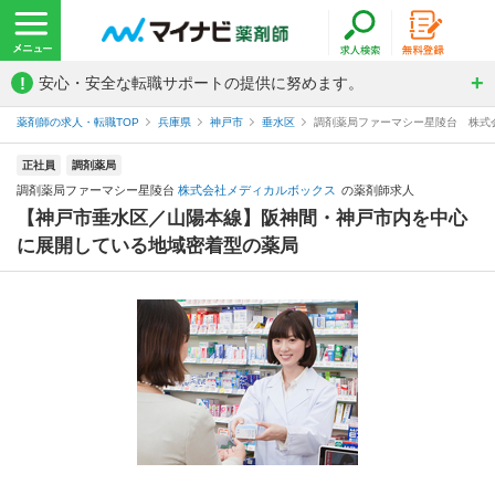
!
安心・安全な転職サポートの提供に努めます。
薬剤師の求人・転職TOP
兵庫県
神戸市
垂水区
調剤薬局ファーマシー星陵台 株式
正社員
調剤薬局
調剤薬局ファーマシー星陵台
株式会社メディカルボックス
の薬剤師求人
【神戸市垂水区／山陽本線】阪神間・神戸市内を中心
に展開している地域密着型の薬局