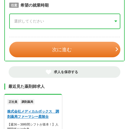
取得予定年
希望の就業時期
必須
任意
年 3月
次に進む
求人を保存する
最近見た薬剤師求人
正社員
調剤薬局
株式会社メディカルボックス 調
剤薬局ファーマシー星陵台
【週36～38時間シフトが基本！】人