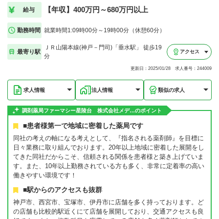
【年収】400万円～680万円以上
給与
勤務時間
就業時間1:09時00分～19時00分（休憩60分）
ＪＲ山陽本線(神戸－門司)「垂水駅」 徒歩19
最寄り駅
アクセス
分
更新日：2025/01/28 求人番号：244009
求人情報
法人情報
類似の求人
調剤薬局ファーマシー星陵台 株式会社メデ…のポイント
■患者様第一で地域に密着した薬局です
同社の考えの軸になる考えとして、『指名される薬剤師』を目標に
日々業務に取り組んでおります。20年以上地域に密着した展開をし
てきた同社だからこそ、信頼される関係を患者様と築き上げていま
す。また、10年以上勤務されている方も多く、非常に定着率の高い
働きやすい環境です！
■駅からのアクセスも抜群
神戸市、西宮市、宝塚市、伊丹市に店舗を多く持っております。ど
の店舗も比較的駅近くにて店舗を展開しており、交通アクセスも良