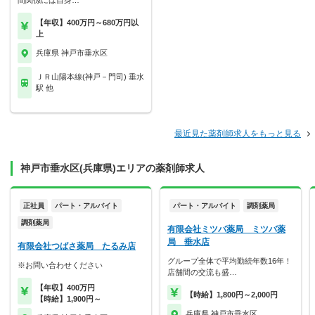
間関係には自身…
【年収】400万円～680万円以
上
兵庫県 神戸市垂水区
ＪＲ山陽本線(神戸－門司) 垂水
駅 他
最近見た薬剤師求人をもっと見る
神戸市垂水区(兵庫県)エリアの薬剤師求人
正社員
パート・アルバイト
パート・アルバイト
調剤薬局
調剤薬局
有限会社ミツバ薬局 ミツバ薬
局 垂水店
有限会社つばさ薬局 たるみ店
グループ全体で平均勤続年数16年！
※お問い合わせください
店舗間の交流も盛…
【年収】400万円
【時給】1,800円～2,000円
【時給】1,900円～
兵庫県 神戸市垂水区