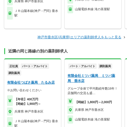
兵庫県 神戸市垂水区
山陽電鉄本線 滝の茶屋駅
ＪＲ山陽本線(神戸－門司) 垂水
駅
神戸市垂水区(兵庫県)エリアの薬剤師求人をもっと見る
近隣の同じ路線の別の薬剤師求人
正社員
パート・アルバイト
パート・アルバイト
調剤薬局
調剤薬局
有限会社ミツバ薬局 ミツバ薬
局 垂水店
有限会社つばさ薬局 たるみ店
グループ全体で平均勤続年数16年！
※お問い合わせください
店舗間の交流も盛…
【年収】400万円
【時給】1,800円～2,000円
【時給】1,900円～
兵庫県 神戸市垂水区
兵庫県 神戸市垂水区
山陽電鉄本線 滝の茶屋駅
ＪＲ山陽本線(神戸－門司) 垂水
駅