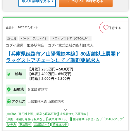
求人の詳細を見る
この求人に興味がある
更新日：2026年5月14日
保存する
正社員
パート・アルバイト
ドラッグストア（OTCのみ）
ゴダイ薬局 姫路駅前店 ゴダイ株式会社の薬剤師求人
【兵庫県姫路市／山陽電鉄本線】80店舗以上展開ド
ラッグストアチェーンにて／調剤薬局求人
【月収】28.5万円～50.0万円
給与
【年収】400万円～650万円
【時給】2,000円～2,300円
勤務地
兵庫県 姫路市
アクセス
山陽電鉄本線 山陽姫路駅
年収650万円以上可
新卒も応募可能
未経験者も応募可能
原則、引越しを伴う転勤なし
残業月10ｈ以下
住宅補助（手当）あり
スキルアップ
駅チカ
車通勤可
店舗数1～9
積極採用中