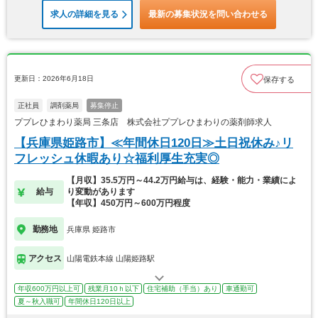
求人の詳細を見る
最新の募集状況を問い合わせる
更新日：2026年6月18日
保存する
正社員
調剤薬局
募集停止
ププレひまわり薬局 三条店 株式会社ププレひまわりの薬剤師求人
【兵庫県姫路市】≪年間休日120日≫土日祝休み♪リ
フレッシュ休暇あり☆福利厚生充実◎
【月収】35.5万円～44.2万円給与は、経験・能力・業績によ
給与
り変動があります
【年収】450万円～600万円程度
勤務地
兵庫県 姫路市
アクセス
山陽電鉄本線 山陽姫路駅
年収600万円以上可
残業月10ｈ以下
住宅補助（手当）あり
車通勤可
夏～秋入職可
年間休日120日以上