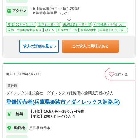
ＪＲ山陽本線(神戸－門司) 姫路駅
アクセス
ＪＲ姫新線 姫路駅…ほか
年収400万円以上可
新卒も応募可能
未経験者も応募可能
住宅補助（手当）あり
産休・育休取得実績有り
駅チカ
店舗数10～29
積極採用中
年間休日120日以上
求人の詳細を見る
この求人に興味がある
更新日：2026年5月21日
保存する
正社員
ダイレックス株式会社 ダイレックス姫路店の登録販売者の求人
登録販売者(兵庫県姫路市／ダイレックス姫路店)
【月収】15.5万円～25.0万円程度
給与
【年収】290万円～470万円
勤務地
兵庫県 姫路市