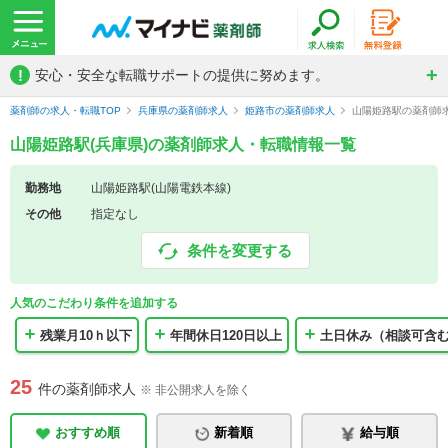
!
安心・安全な転職サポートの提供に努めます。
薬剤師の求人・転職TOP
兵庫県の薬剤師求人
姫路市の薬剤師求人
山陽姫路駅の薬剤師
山陽姫路駅(兵庫県)の薬剤師求人・転職情報一覧
勤務地
山陽姫路駅(山陽電鉄本線)
その他
指定なし
条件を変更する
人気のこだわり条件を追加する
残業月10ｈ以下
年間休日120日以上
土日休み（相談可含
25
件の薬剤師求人
※ 非公開求人を除く
おすすめ順
新着順
給与順