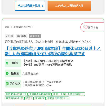
求人の詳細を見る
この求人に興味がある
更新日：2025年10月20日
保存する
正社員
調剤薬局
募集停止
調剤薬局の薬剤師求人（法人名非公開 ※詳細はお問合せください）
【兵庫県姫路市／JR山陽本線】年間休日120日以上／
新しい設備◎働きやすい環境の調剤薬局です
【月収】26.0万円～30.0万円※諸手当込
給与
【年収】390万円～450万円※諸手当込
勤務地
兵庫県 姫路市
ＪＲ山陽本線(神戸－門司) 姫路駅
アクセス
ＪＲ姫新線 姫路駅…ほか
年収450万円以上可
未経験者も応募可能
原則、引越しを伴う転勤なし
残業月10ｈ以下
駅チカ
車通勤可
年間休日120日以上