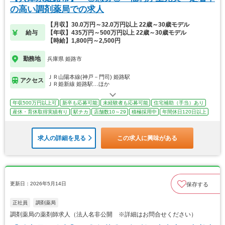
の高い調剤薬局での求人
【月収】30.0万円～32.0万円以上 22歳～30歳モデル
給与
【年収】435万円～500万円以上 22歳～30歳モデル
【時給】1,800円～2,500円
勤務地
兵庫県 姫路市
ＪＲ山陽本線(神戸－門司) 姫路駅
アクセス
ＪＲ姫新線 姫路駅…ほか
年収500万円以上可
新卒も応募可能
未経験者も応募可能
住宅補助（手当）あり
産休・育休取得実績有り
駅チカ
店舗数10～29
積極採用中
年間休日120日以上
求人の詳細を見る
この求人に興味がある
更新日：2026年5月14日
保存する
正社員
調剤薬局
調剤薬局の薬剤師求人（法人名非公開 ※詳細はお問合せください）