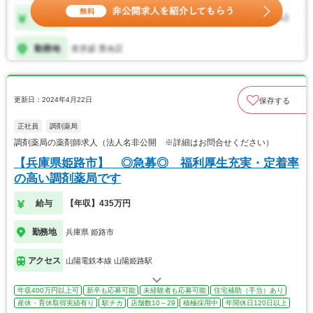
更新日：2024年4月22日
保存する
正社員
調剤薬局
調剤薬局の薬剤師求人（法人名非公開 ※詳細はお問合せください）
【兵庫県姫路市】 ◎急募◎ 福利厚生充実・定着率
の高い調剤薬局です
給与
【年収】435万円
勤務地
兵庫県 姫路市
アクセス
山陽電鉄本線 山陽姫路駅
年収400万円以上可
新卒も応募可能
未経験者も応募可能
住宅補助（手当）あり
産休・育休取得実績有り
駅チカ
店舗数10～29
積極採用中
年間休日120日以上