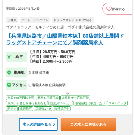
更新日：2026年5月14日
保存する
正社員
パート・アルバイト
ドラッグストア（OTCのみ）
ゴダイドラッグ モルティひめじ店 ゴダイ株式会社の薬剤師求人
【兵庫県姫路市／山陽電鉄本線】80店舗以上展開ド
ラッグストアチェーンにて／調剤薬局求人
【月収】28.5万円～50.0万円
給与
【年収】400万円～650万円
【時給】2,000円～2,300円
勤務地
兵庫県 姫路市
アクセス
山陽電鉄本線 山陽姫路駅
年収650万円以上可
新卒も応募可能
未経験者も応募可能
原則、引越しを伴う転勤なし
残業月10ｈ以下
住宅補助（手当）あり
スキルアップ
駅チカ
車通勤可
店舗数1～9
積極採用中
求人の詳細を見る
この求人に興味がある