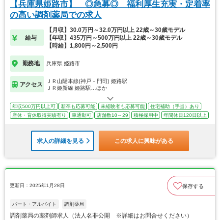
【兵庫県姫路市】 ◎急募◎ 福利厚生充実・定着率
の高い調剤薬局での求人
【月収】30.0万円～32.0万円以上 22歳～30歳モデル
給与
【年収】435万円～500万円以上 22歳～30歳モデル
【時給】1,800円～2,500円
勤務地
兵庫県 姫路市
ＪＲ山陽本線(神戸－門司) 姫路駅
アクセス
ＪＲ姫新線 姫路駅…ほか
年収500万円以上可
新卒も応募可能
未経験者も応募可能
住宅補助（手当）あり
産休・育休取得実績有り
車通勤可
店舗数10～29
積極採用中
年間休日120日以上
求人の詳細を見る
この求人に興味がある
更新日：2025年1月28日
保存する
パート・アルバイト
調剤薬局
調剤薬局の薬剤師求人（法人名非公開 ※詳細はお問合せください）