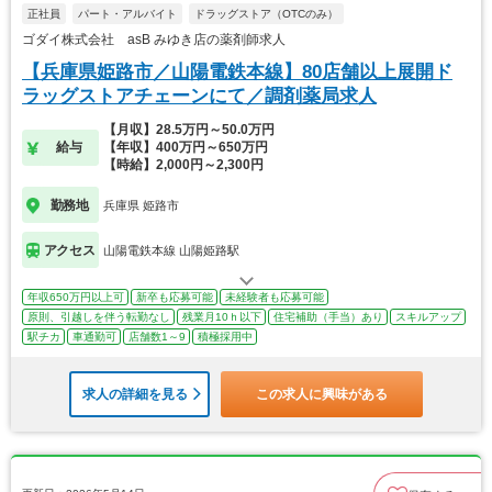
正社員
パート・アルバイト
ドラッグストア（OTCのみ）
ゴダイ株式会社 asB みゆき店の薬剤師求人
【兵庫県姫路市／山陽電鉄本線】80店舗以上展開ド
ラッグストアチェーンにて／調剤薬局求人
【月収】28.5万円～50.0万円
給与
【年収】400万円～650万円
【時給】2,000円～2,300円
勤務地
兵庫県 姫路市
アクセス
山陽電鉄本線 山陽姫路駅
年収650万円以上可
新卒も応募可能
未経験者も応募可能
原則、引越しを伴う転勤なし
残業月10ｈ以下
住宅補助（手当）あり
スキルアップ
駅チカ
車通勤可
店舗数1～9
積極採用中
求人の詳細を見る
この求人に興味がある