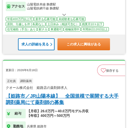
山陽電鉄本線 飾磨駅
アクセス
山陽電鉄網干線 飾磨駅
年収400万円以上可
新卒も応募可能
未経験者も応募可能
原則、引越しを伴う転勤なし
土日休み（相談可含む）
残業月10ｈ以下
住宅補助（手当）あり
駅チカ
車通勤可
積極採用中
年間休日120日以上
求人の詳細を見る
この求人に興味がある
更新日：2026年6月18日
保存する
正社員
調剤薬局
クオール株式会社 姫路店の薬剤師求人
【姫路市／JR山陽本線】 全国規模で展開する大手
調剤薬局にて薬剤師の募集
【月収】26.0万円～40.0万円モデル月収
給与
【年収】400万円～500万円
勤務地
兵庫県 姫路市