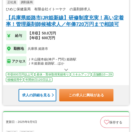
正社員
調剤薬局
ひめじ保健薬局 有限会社イトーヤク の薬剤師求人
【兵庫県姫路市/JR姫新線】研修制度充実！高い定着
率！管理薬剤師候補求人／年俸720万円まで相談可
【月収】50.0万円
給与
【年収】600万円
勤務地
兵庫県 姫路市
ＪＲ山陽本線(神戸－門司) 姫路駅
アクセス
ＪＲ姫新線 姫路駅…ほか
年収600万円以上可
産休・育休取得実績有り
スキルアップ
店舗数10～29
積極採用中
年間休日120日以上
求人の詳細を見る
この求人に興味がある
更新日：2025年9月5日
保存する