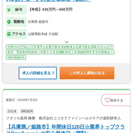
給与
【年収】430万円～560万円
勤務地
兵庫県 姫路市
アクセス
山陽電鉄本線 大塩駅
年収550万円以上可
新卒も応募可能
未経験者も応募可能
残業月10ｈ以下
産休・育休取得実績有り
駅チカ
店舗数30以上
積極採用中
在宅業務あり
WEB面接OK
求人の詳細を見る
この求人に興味がある
更新日：2026年7月3日
保存する
正社員
調剤薬局
フタツカ薬局 飾磨 株式会社ココカラファインヘルスケアの薬剤師求人
【兵庫県／姫路市】年間休日120日☆業界トップクラ