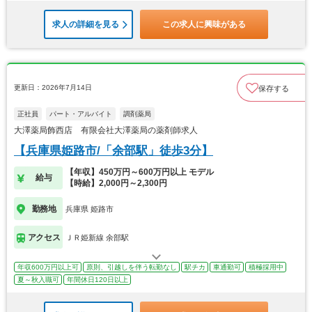
求人の詳細を見る
この求人に興味がある
更新日：2026年7月14日
保存する
正社員
パート・アルバイト
調剤薬局
大澤薬局飾西店 有限会社大澤薬局の薬剤師求人
【兵庫県姫路市/「余部駅」徒歩3分】
【年収】450万円～600万円以上 モデル
給与
【時給】2,000円～2,300円
勤務地
兵庫県 姫路市
アクセス
ＪＲ姫新線 余部駅
年収600万円以上可
原則、引越しを伴う転勤なし
駅チカ
車通勤可
積極採用中
夏～秋入職可
年間休日120日以上