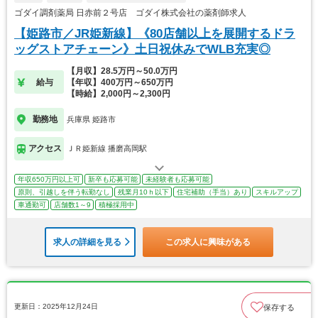
ゴダイ調剤薬局 日赤前２号店 ゴダイ株式会社の薬剤師求人
【姫路市／JR姫新線】《80店舗以上を展開するドラ
ッグストアチェーン》土日祝休みでWLB充実◎
【月収】28.5万円～50.0万円
給与
【年収】400万円～650万円
【時給】2,000円～2,300円
勤務地
兵庫県 姫路市
アクセス
ＪＲ姫新線 播磨高岡駅
年収650万円以上可
新卒も応募可能
未経験者も応募可能
原則、引越しを伴う転勤なし
残業月10ｈ以下
住宅補助（手当）あり
スキルアップ
車通勤可
店舗数1～9
積極採用中
求人の詳細を見る
この求人に興味がある
更新日：2025年12月24日
保存する