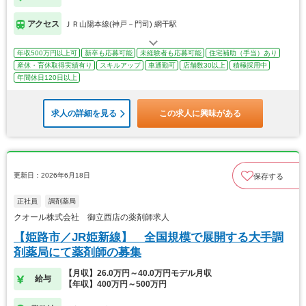
アクセス
ＪＲ山陽本線(神戸－門司) 網干駅
年収500万円以上可
新卒も応募可能
未経験者も応募可能
住宅補助（手当）あり
産休・育休取得実績有り
スキルアップ
車通勤可
店舗数30以上
積極採用中
年間休日120日以上
求人の詳細を見る
この求人に興味がある
更新日：2026年6月18日
保存する
正社員
調剤薬局
クオール株式会社 御立西店の薬剤師求人
【姫路市／JR姫新線】 全国規模で展開する大手調
剤薬局にて薬剤師の募集
【月収】26.0万円～40.0万円モデル月収
給与
【年収】400万円～500万円