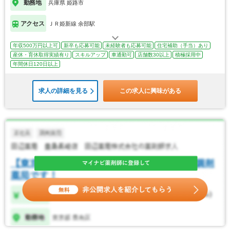
勤務地
兵庫県 姫路市
アクセス
ＪＲ姫新線 余部駅
年収500万円以上可
新卒も応募可能
未経験者も応募可能
住宅補助（手当）あり
産休・育休取得実績有り
スキルアップ
車通勤可
店舗数30以上
積極採用中
年間休日120日以上
求人の詳細を見る
この求人に興味がある