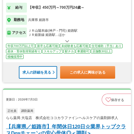
給与
【年収】450万円～700万円24歳～
勤務地
兵庫県 姫路市
ＪＲ山陽本線(神戸－門司) 姫路駅
アクセス
ＪＲ姫新線 姫路駅…ほか
年収700万円以上可
新卒も応募可能
未経験者も応募可能
住宅補助（手当）あり
産休・育休取得実績有り
スキルアップ
駅チカ
車通勤可
店舗数30以上
積極採用中
求人の詳細を見る
この求人に興味がある
更新日：2026年7月3日
保存する
正社員
調剤薬局
らら薬局 大塩店 株式会社ココカラファインヘルスケアの薬剤師求人
【兵庫県／姫路市】年間休日120日☆業界トップクラ
スDgsチェーンの安心母体◎＜調剤＞