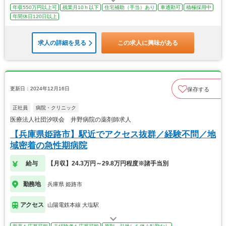
年収550万円以上可
残業月10ｈ以下
住宅補助（手当）あり
車通勤可
積極採用中
年間休日120日以上
求人の詳細を見る
この求人に興味がある
更新日：2024年12月16日
保存する
正社員
病院・クリニック
医療法人社団汐咲会 井野病院の薬剤師求人
【兵庫県姫路市】駅近でアクセス抜群／経験不問／地
域密着の急性期病院
給与
【月収】24.3万円～29.8万円程度※諸手当別
勤務地
兵庫県 姫路市
アクセス
山陽電鉄本線 大塩駅