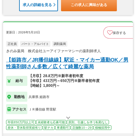
求人の詳細を見る
この求人に興味がある
更新日：2026年5月10日
保存する
正社員
パート・アルバイト
調剤薬局
きのみ薬局 株式会社ユーアイファーマシーの薬剤師求人
【姫路市／JR播但線線】駅近・マイカー通勤OK／男
性薬剤師さん多数／広くて綺麗な薬局
【月収】28.8万円※新卒者初年度
給与
【年収】433万円～650万円※新卒者初年度
【時給】1,800円～
勤務地
兵庫県 姫路市
アクセス
ＪＲ播但線 野里駅
年収650万円以上可
未経験者も応募可能
原則、引越しを伴う転勤なし
産休・育休取得実績有り
駅チカ
車通勤可
店舗数10～29
積極採用中