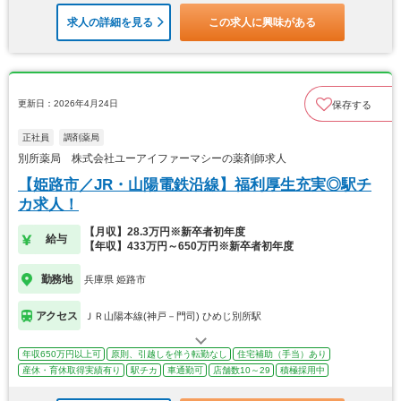
求人の詳細を見る
この求人に興味がある
更新日：2026年4月24日
保存する
正社員
調剤薬局
別所薬局 株式会社ユーアイファーマシーの薬剤師求人
【姫路市／JR・山陽電鉄沿線】福利厚生充実◎駅チ
カ求人！
【月収】28.3万円※新卒者初年度
給与
【年収】433万円～650万円※新卒者初年度
勤務地
兵庫県 姫路市
アクセス
ＪＲ山陽本線(神戸－門司) ひめじ別所駅
年収650万円以上可
原則、引越しを伴う転勤なし
住宅補助（手当）あり
産休・育休取得実績有り
駅チカ
車通勤可
店舗数10～29
積極採用中