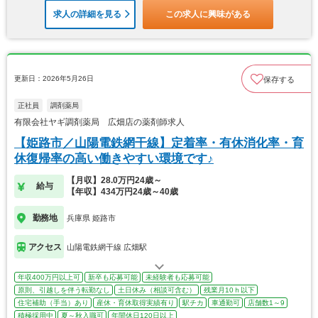
求人の詳細を見る
この求人に興味がある
更新日：2026年5月26日
保存する
正社員
調剤薬局
有限会社ヤギ調剤薬局 広畑店の薬剤師求人
【姫路市／山陽電鉄網干線】定着率・有休消化率・育
休復帰率の高い働きやすい環境です♪
【月収】28.0万円24歳～
給与
【年収】434万円24歳～40歳
勤務地
兵庫県 姫路市
アクセス
山陽電鉄網干線 広畑駅
年収400万円以上可
新卒も応募可能
未経験者も応募可能
原則、引越しを伴う転勤なし
土日休み（相談可含む）
残業月10ｈ以下
住宅補助（手当）あり
産休・育休取得実績有り
駅チカ
車通勤可
店舗数1～9
積極採用中
夏～秋入職可
年間休日120日以上