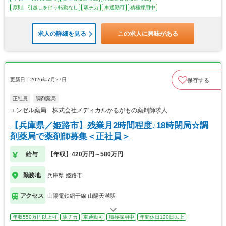
原則、引越しを伴う転勤なし
駅チカ
車通勤可
積極採用中
求人の詳細を見る
この求人に興味がある
更新日：2026年7月27日
保存する
正社員
調剤薬局
エンゼル薬局 株式会社メディカルかるがもの薬剤師求人
【兵庫県／姫路市】残業月2時間程度♪18時閉局☆調
剤薬局で薬剤師募集＜正社員＞
給与
【年収】420万円～580万円
勤務地
兵庫県 姫路市
アクセス
山陽電鉄網干線 山陽天満駅
年収550万円以上可
駅チカ
車通勤可
積極採用中
年間休日120日以上