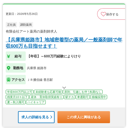
更新日：2026年5月26日
保存する
正社員
調剤薬局
有限会社アート薬局の薬剤師求人
【兵庫県姫路市】地域密着型の薬局／一般薬剤師で年
収600万も目指せます！
給与
【年収】～600万円経験によりけり
勤務地
兵庫県 姫路市
アクセス
ＪＲ播但線 香呂駅
年収600万円以上可
未経験者も応募可能
原則、引越しを伴う転勤なし
残業月10ｈ以下
産休・育休取得実績有り
駅チカ
車通勤可
積極採用中
夏～秋入職可
ハイキャリア
求人の詳細を見る
この求人に興味がある