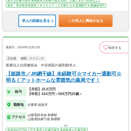
新卒も応募可能
未経験者も応募可能
原則、引越しを伴う転勤なし
産休・育休取得実績有り
スキルアップ
駅チカ
車通勤可
積極採用中
求人の詳細を見る
この求人に興味がある
更新日：2024年12月12日
保存する
正社員
病院・クリニック
医療法人社団健裕会 中谷病院の薬剤師求人
【姫路市／JR網干線】未経験可☆マイカー通勤可☆
明るくアットホームな雰囲気の薬局です！
【月収】25.0万円
給与
【年収】424万円～500万円25歳～
勤務地
兵庫県 姫路市
山陽電鉄本線 飾磨駅
アクセス
山陽電鉄網干線 飾磨駅
年収500万円以上可
新卒も応募可能
未経験者も応募可能