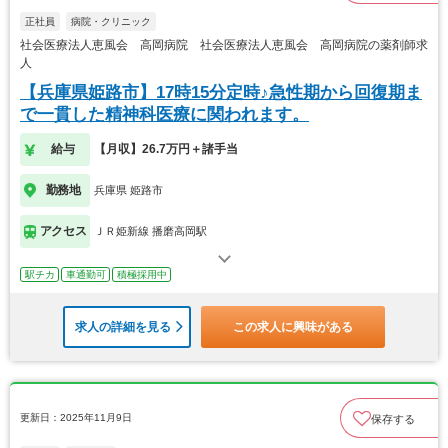
正社員
病院・クリニック
社会医療法人恵風会 高岡病院 社会医療法人恵風会 高岡病院の薬剤師求
人
【兵庫県姫路市】17時15分定時♪急性期から回復期ま
で一貫した精神科医療に関われます。
給与
【月収】26.7万円＋諸手当
勤務地
兵庫県 姫路市
アクセス
ＪＲ姫新線 播磨高岡駅
駅チカ
車通勤可
積極採用中
求人の詳細を見る
この求人に興味がある
更新日：2025年11月9日
保存する