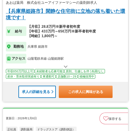
あおば薬局 株式会社ユーアイファーマシーの薬剤師求人
【兵庫県姫路市】閑静な住宅街に立地の落ち着いた環
境です！
【月収】28.8万円※新卒者初年度
給与
【年収】433万円～650万円※新卒者初年度
【時給】1,800円～
勤務地
兵庫県 姫路市
アクセス
山陽電鉄本線 山陽姫路駅
年収650万円以上可
未経験者も応募可能
原則、引越しを伴う転勤なし
産休・育休取得実績有り
車通勤可
店舗数10～29
積極採用中
求人の詳細を見る
この求人に興味がある
更新日：2026年1月6日
保存する
正社員
調剤薬局
ドラッグストア（調剤併設）