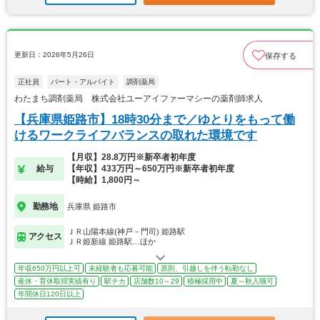
更新日：2026年5月26日
保存する
正社員
パート・アルバイト
調剤薬局
わたまち調剤薬局 株式会社ユーアイファーマシーの薬剤師求人
【兵庫県姫路市】18時30分まで／ゆとりをもって働
けるワークライフバランスの取れた環境です
【月収】28.8万円※新卒者初年度
給与
【年収】433万円～650万円※新卒者初年度
【時給】1,800円～
勤務地
兵庫県 姫路市
ＪＲ山陽本線(神戸－門司) 姫路駅
アクセス
ＪＲ姫新線 姫路駅…ほか
年収650万円以上可
未経験者も応募可能
原則、引越しを伴う転勤なし
産休・育休取得実績有り
駅チカ
店舗数10～29
積極採用中
夏～秋入職可
年間休日120日以上