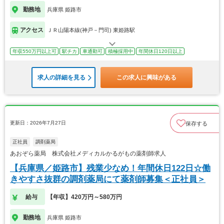
勤務地
兵庫県 姫路市
アクセス
ＪＲ山陽本線(神戸－門司) 東姫路駅
年収550万円以上可
駅チカ
車通勤可
積極採用中
年間休日120日以上
求人の詳細を見る
この求人に興味がある
更新日：2026年7月27日
保存する
正社員
調剤薬局
あおぞら薬局 株式会社メディカルかるがもの薬剤師求人
【兵庫県／姫路市】残業少なめ！年間休日122日☆働
きやすさ抜群の調剤薬局にて薬剤師募集＜正社員＞
給与
【年収】420万円～580万円
勤務地
兵庫県 姫路市