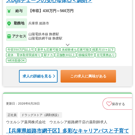
スDgsチェーンの安心母体◎＜調剤＞
給与
【年収】430万円～560万円
勤務地
兵庫県 姫路市
山陽電鉄本線 飾磨駅
アクセス
山陽電鉄網干線 飾磨駅
年収550万円以上可
新卒も応募可能
未経験者も応募可能
残業月10ｈ以下
産休・育休取得実績有り
駅チカ
店舗数30以上
積極採用中
在宅業務あり
WEB面接OK
求人の詳細を見る
この求人に興味がある
更新日：2026年6月28日
保存する
正社員
ドラッグストア（調剤併設）
ウエルシア薬局株式会社 ウエルシア姫路網干店の薬剤師求人
【兵庫県姫路市網干区】多彩なキャリアパスと子育て