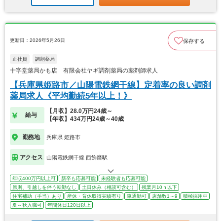
更新日：2026年5月26日
保存する
正社員
調剤薬局
十字堂薬局かも店 有限会社ヤギ調剤薬局の薬剤師求人
【兵庫県姫路市／山陽電鉄網干線】定着率の良い調剤
薬局求人《平均勤続5年以上！》
【月収】28.0万円24歳～
給与
【年収】434万円24歳～40歳
勤務地
兵庫県 姫路市
アクセス
山陽電鉄網干線 西飾磨駅
年収400万円以上可
新卒も応募可能
未経験者も応募可能
原則、引越しを伴う転勤なし
土日休み（相談可含む）
残業月10ｈ以下
住宅補助（手当）あり
産休・育休取得実績有り
車通勤可
店舗数1～9
積極採用中
夏～秋入職可
年間休日120日以上