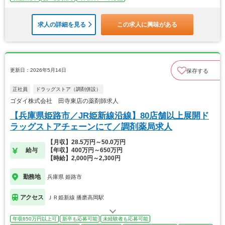
求人の詳細を見る
この求人に興味がある
更新日：2026年5月14日
保存する
正社員
ドラッグストア（調剤併設）
ゴダイ株式会社 田寺東店の薬剤師求人
【兵庫県姫路市／JR姫新線沿線】80店舗以上展開ド
ラッグストアチェーンにて／調剤薬局求人
【月収】28.5万円～50.0万円
給与
【年収】400万円～650万円
【時給】2,000円～2,300円
勤務地
兵庫県 姫路市
アクセス
ＪＲ姫新線 播磨高岡駅
年収650万円以上可
新卒も応募可能
未経験者も応募可能