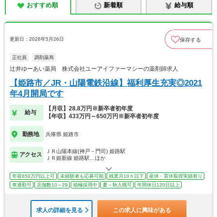
おすすめ順
新着順
給与順
更新日：2026年5月26日
保存する
正社員
調剤薬局
辻井ゆーあい薬局 株式会社ユーアイファーマシーの薬剤師求人
【姫路市／JR・山陽電鉄沿線】福利厚生充実◎2021
年4月開局です
【月収】28.8万円※新卒者初年度
給与
【年収】433万円～650万円※新卒者初年度
勤務地
兵庫県 姫路市
ＪＲ山陽本線(神戸－門司) 姫路駅
アクセス
ＪＲ姫新線 姫路駅…ほか
年収650万円以上可
未経験者も応募可能
残業月10ｈ以下
産休・育休取得実績有り
車通勤可
店舗数10～29
積極採用中
夏～秋入職可
年間休日120日以上
求人の詳細を見る
この求人に興味がある