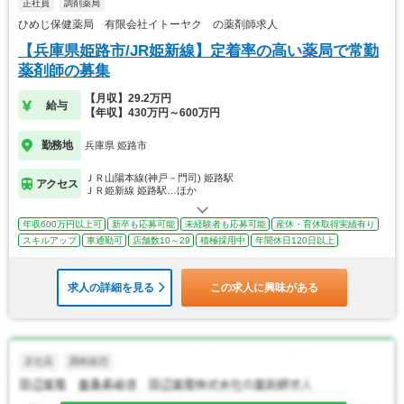
正社員
調剤薬局
ひめじ保健薬局 有限会社イトーヤク の薬剤師求人
【兵庫県姫路市/JR姫新線】定着率の高い薬局で常勤
薬剤師の募集
【月収】29.2万円
給与
【年収】430万円～600万円
勤務地
兵庫県 姫路市
ＪＲ山陽本線(神戸－門司) 姫路駅
アクセス
ＪＲ姫新線 姫路駅…ほか
年収600万円以上可
新卒も応募可能
未経験者も応募可能
産休・育休取得実績有り
スキルアップ
車通勤可
店舗数10～29
積極採用中
年間休日120日以上
求人の詳細を見る
この求人に興味がある