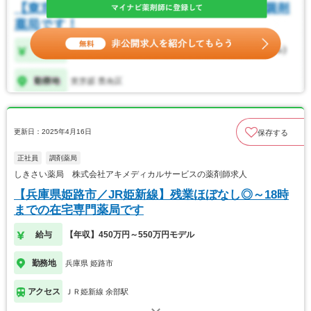
更新日：2025年4月16日
保存する
正社員
調剤薬局
しきさい薬局 株式会社アキメディカルサービスの薬剤師求人
【兵庫県姫路市／JR姫新線】残業ほぼなし◎～18時
までの在宅専門薬局です
給与
【年収】450万円～550万円モデル
勤務地
兵庫県 姫路市
アクセス
ＪＲ姫新線 余部駅