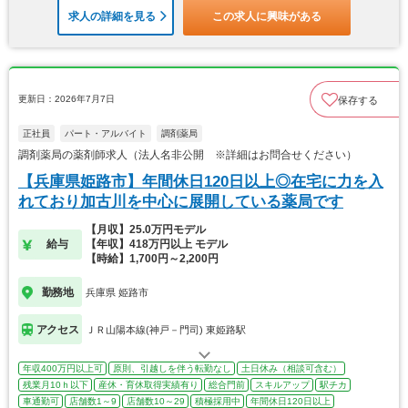
求人の詳細を見る
この求人に興味がある
更新日：2026年7月7日
保存する
正社員
パート・アルバイト
調剤薬局
調剤薬局の薬剤師求人（法人名非公開 ※詳細はお問合せください）
【兵庫県姫路市】年間休日120日以上◎在宅に力を入
れており加古川を中心に展開している薬局です
【月収】25.0万円モデル
給与
【年収】418万円以上 モデル
【時給】1,700円～2,200円
勤務地
兵庫県 姫路市
アクセス
ＪＲ山陽本線(神戸－門司) 東姫路駅
年収400万円以上可
原則、引越しを伴う転勤なし
土日休み（相談可含む）
残業月10ｈ以下
産休・育休取得実績有り
総合門前
スキルアップ
駅チカ
車通勤可
店舗数1～9
店舗数10～29
積極採用中
年間休日120日以上