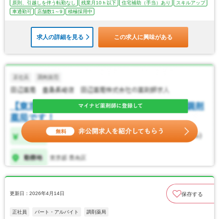
原則、引越しを伴う転勤なし
残業月10ｈ以下
住宅補助（手当）あり
スキルアップ
車通勤可
店舗数1～9
積極採用中
求人の詳細を見る
この求人に興味がある
更新日：2026年4月14日
保存する
正社員
パート・アルバイト
調剤薬局