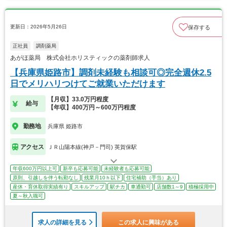
更新日：2026年5月26日
保存する
正社員
調剤薬局
あがほ薬局 株式会社ホリスティックの薬剤師求人
【兵庫県姫路市】調剤未経験も相談可◎完全週休2.5
日でメリハリつけてご就業いただけます
【月収】33.0万円程度
給与
【年収】400万円～600万円程度
勤務地
兵庫県 姫路市
アクセス
ＪＲ山陽本線(神戸－門司) 英賀保駅
年収600万円以上可
新卒も応募可能
未経験者も応募可能
原則、引越しを伴う転勤なし
残業月10ｈ以下
住宅補助（手当）あり
産休・育休取得実績有り
スキルアップ
駅チカ
車通勤可
店舗数1～9
積極採用中
夏～秋入職可
求人の詳細を見る
この求人に興味がある