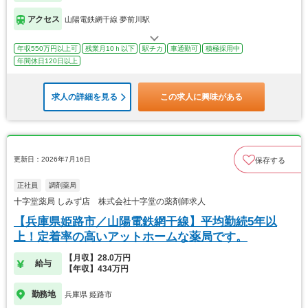
アクセス
山陽電鉄網干線 夢前川駅
年収550万円以上可
残業月10ｈ以下
駅チカ
車通勤可
積極採用中
年間休日120日以上
求人の詳細を見る
この求人に興味がある
更新日：2026年7月16日
保存する
正社員
調剤薬局
十字堂薬局 しみず店 株式会社十字堂の薬剤師求人
【兵庫県姫路市／山陽電鉄網干線】平均勤続5年以
上！定着率の高いアットホームな薬局です。
【月収】28.0万円
給与
【年収】434万円
勤務地
兵庫県 姫路市