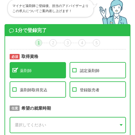
マイナビ薬剤師ご登録後、担当のアドバイザーより
この求人についてご案内差し上げます！
1分で登録完了
1
2
3
4
5
取得資格
必須
必須
薬剤師
認定薬剤師
薬剤師取得見込
登録販売者
取得予定年
希望の就業時期
必須
任意