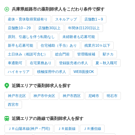
兵庫県姫路市の薬剤師求人をこだわり条件で探す
産休・育休取得実績有り
スキルアップ
店舗数1～9
店舗数10～29
店舗数30以上
年間休日120日以上
原則、引越しを伴う転勤なし
未経験者も応募可能
新卒も応募可能
住宅補助（手当）あり
残業月10ｈ以下
土日休み（相談可含む）
総合門前
管理職候補
駅チカ
車通勤可
在宅業務あり
登録販売者の求人
夏～秋入職可
ハイキャリア
積極採用中の求人
WEB面接OK
近隣エリアで薬剤師求人を探す
神戸市北区
神戸市中央区
神戸市西区
尼崎市
明石市
西宮市
近隣エリアの路線で薬剤師求人を探す
ＪＲ山陽本線(神戸－門司)
ＪＲ姫新線
ＪＲ播但線