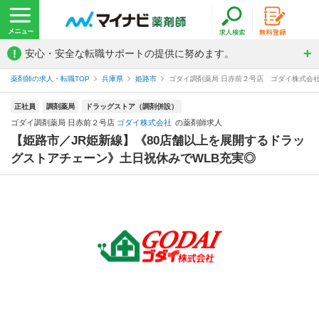
!
安心・安全な転職サポートの提供に努めます。
薬剤師の求人・転職TOP
兵庫県
姫路市
ゴダイ調剤薬局 日赤前２号店 ゴダイ株式会
正社員
調剤薬局
ドラッグストア（調剤併設）
ゴダイ調剤薬局 日赤前２号店
ゴダイ株式会社
の薬剤師求人
【姫路市／JR姫新線】《80店舗以上を展開するドラッ
グストアチェーン》土日祝休みでWLB充実◎