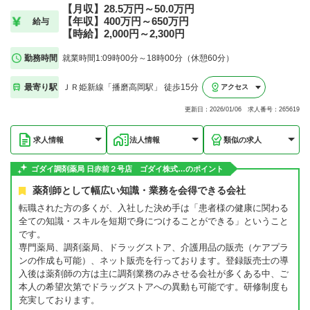
【月収】28.5万円～50.0万円
【年収】400万円～650万円
給与
【時給】2,000円～2,300円
勤務時間
就業時間1:09時00分～18時00分（休憩60分）
最寄り駅
ＪＲ姫新線「播磨高岡駅」 徒歩15分
アクセス
更新日：2026/01/06 求人番号：265619
求人情報
法人情報
類似の求人
ゴダイ調剤薬局 日赤前２号店 ゴダイ株式…のポイント
薬剤師として幅広い知識・業務を会得できる会社
転職された方の多くが、入社した決め手は「患者様の健康に関わる
全ての知識・スキルを短期で身につけることができる」ということ
です。
専門薬局、調剤薬局、ドラッグストア、介護用品の販売（ケアプラ
ンの作成も可能）、ネット販売を行っております。登録販売士の導
入後は薬剤師の方は主に調剤業務のみさせる会社が多くある中、ご
本人の希望次第でドラッグストアへの異動も可能です。研修制度も
充実しております。