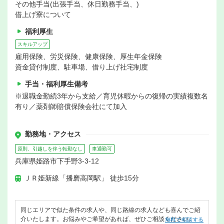
その他手当(出張手当、休日勤務手当、)
借上げ寮について
福利厚生
スキルアップ
雇用保険、労災保険、健康保険、厚生年金保険
資金貸付制度、駐車場、借り上げ社宅制度
手当・福利厚生備考
※退職金勤続3年から支給／育児休暇からの復帰の実績複数名
有り／薬剤師賠償保険会社にて加入
勤務地・アクセス
原則、引越しを伴う転勤なし
車通勤可
兵庫県姫路市下手野3-3-12
ＪＲ姫新線「播磨高岡駅」 徒歩15分
同じエリアで似た条件の求人や、同じ路線の求人なども喜んでご紹
介いたします。お悩みやご希望があれば、ぜひご相談ください。
無料で相談する