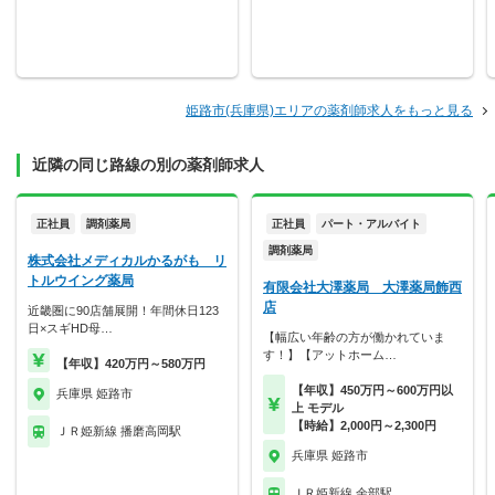
姫路市(兵庫県)エリアの薬剤師求人をもっと見る
近隣の同じ路線の別の薬剤師求人
正社員
調剤薬局
正社員
パート・アルバイト
調剤薬局
株式会社メディカルかるがも リ
トルウイング薬局
有限会社大澤薬局 大澤薬局飾西
店
近畿圏に90店舗展開！年間休日123
日×スギHD母…
【幅広い年齢の方が働かれていま
す！】【アットホーム…
【年収】420万円～580万円
【年収】450万円～600万円以
兵庫県 姫路市
上 モデル
【時給】2,000円～2,300円
ＪＲ姫新線 播磨高岡駅
兵庫県 姫路市
ＪＲ姫新線 余部駅