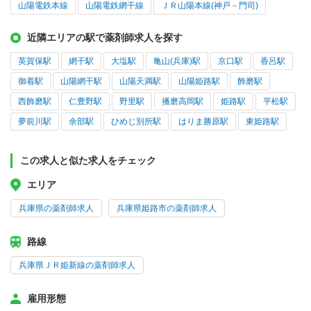
山陽電鉄本線
山陽電鉄網干線
ＪＲ山陽本線(神戸－門司)
近隣エリアの駅で薬剤師求人を探す
英賀保駅
網干駅
大塩駅
亀山(兵庫)駅
京口駅
香呂駅
御着駅
山陽網干駅
山陽天満駅
山陽姫路駅
飾磨駅
西飾磨駅
仁豊野駅
野里駅
播磨高岡駅
姫路駅
平松駅
夢前川駅
余部駅
ひめじ別所駅
はりま勝原駅
東姫路駅
この求人と似た求人をチェック
エリア
兵庫県の薬剤師求人
兵庫県姫路市の薬剤師求人
路線
兵庫県ＪＲ姫新線の薬剤師求人
雇用形態