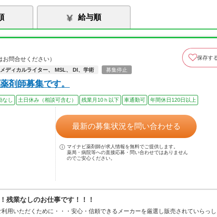
順
給与順
保存す
はお問合せください）
メディカルライター、 MSL、 DI、学術
募集停止
薬剤師募集です。
勤なし
土日休み（相談可含む）
残業月10ｈ以下
車通勤可
年間休日120日以上
最新の募集状況を問い合わせる
マイナビ薬剤師が求人情報を無料でご提供します。
薬局・病院等への直接応募・問い合わせではありません
のでご安心ください。
！残業なしのお仕事です！！！
ご利用いただくために・・・安心・信頼できるメーカーを厳選し販売されていらっし