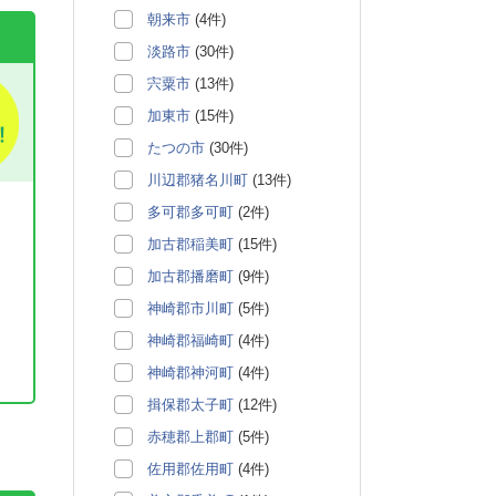
朝来市
(4件)
淡路市
(30件)
宍粟市
(13件)
加東市
(15件)
たつの市
(30件)
川辺郡猪名川町
(13件)
多可郡多可町
(2件)
加古郡稲美町
(15件)
加古郡播磨町
(9件)
神崎郡市川町
(5件)
神崎郡福崎町
(4件)
神崎郡神河町
(4件)
揖保郡太子町
(12件)
。
赤穂郡上郡町
(5件)
佐用郡佐用町
(4件)