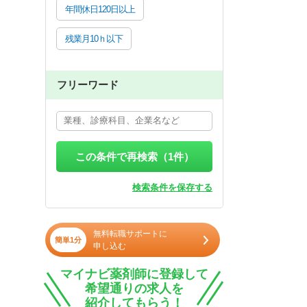
年間休日120日以上
残業月10ｈ以下
フリーワード
この条件で再検索（
1
件）
検索条件を保存する
無料転職サポートに
簡単1分
申し込む
マイナビ薬剤師に登録して
希望通りの求人を
紹介してもらう！