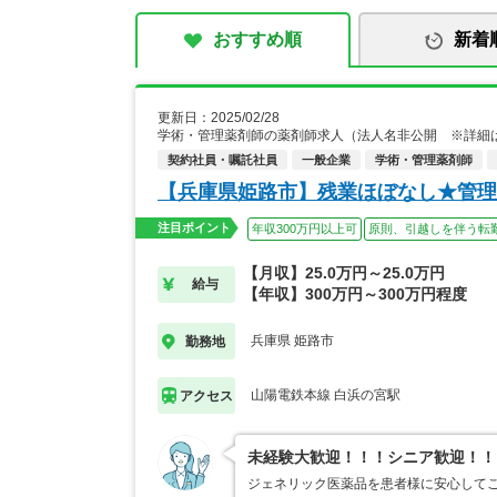
おすすめ順
新着
更新日：2025/02/28
学術・管理薬剤師の薬剤師求人（法人名非公開 ※詳細
契約社員・嘱託社員
一般企業
学術・管理薬剤師
【兵庫県姫路市】残業ほぼなし★管理
注目ポイント
年収300万円以上可
原則、引越しを伴う転
【月収】25.0万円～25.0万円
給与
【年収】300万円～300万円程度
兵庫県 姫路市
勤務地
山陽電鉄本線 白浜の宮駅
アクセス
未経験大歓迎！！！シニア歓迎！！
ジェネリック医薬品を患者様に安心して