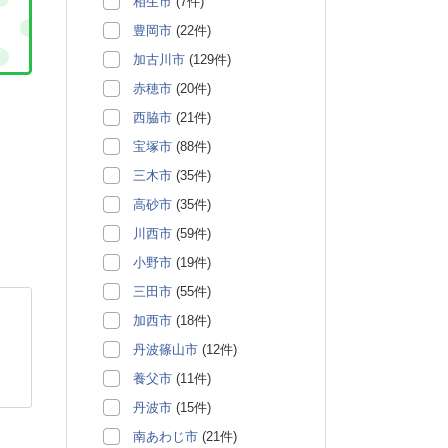
相生市
(7件)
豊岡市
(22件)
加古川市
(129件)
赤穂市
(20件)
西脇市
(21件)
宝塚市
(88件)
三木市
(35件)
高砂市
(35件)
川西市
(59件)
小野市
(19件)
三田市
(55件)
加西市
(18件)
丹波篠山市
(12件)
養父市
(11件)
丹波市
(15件)
南あわじ市
(21件)