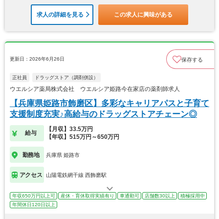
求人の詳細を見る
この求人に興味がある
更新日：2026年6月26日
保存する
正社員
ドラッグストア（調剤併設）
ウエルシア薬局株式会社 ウエルシア姫路今在家店の薬剤師求人
【兵庫県姫路市飾磨区】多彩なキャリアパスと子育て
支援制度充実♪高給与のドラッグストアチェーン◎
【月収】33.5万円
給与
【年収】515万円～650万円
勤務地
兵庫県 姫路市
アクセス
山陽電鉄網干線 西飾磨駅
年収650万円以上可
産休・育休取得実績有り
車通勤可
店舗数30以上
積極採用中
年間休日120日以上