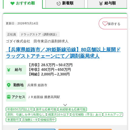
おすすめ順
新着順
給与順
更新日：2026年5月14日
保存する
正社員
ドラッグストア（調剤併設）
ゴダイ株式会社 田寺東店の薬剤師求人
【兵庫県姫路市／JR姫新線沿線】80店舗以上展開ド
ラッグストアチェーンにて／調剤薬局求人
【月収】28.5万円～50.0万円
給与
【年収】400万円～650万円
【時給】2,000円～2,300円
勤務地
兵庫県 姫路市
アクセス
ＪＲ姫新線 播磨高岡駅
年収650万円以上可
新卒も応募可能
未経験者も応募可能
原則、引越しを伴う転勤なし
残業月10ｈ以下
住宅補助（手当）あり
スキルアップ
車通勤可
店舗数1～9
積極採用中