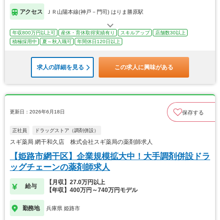
アクセス
ＪＲ山陽本線(神戸－門司) はりま勝原駅
年収800万円以上可
産休・育休取得実績有り
スキルアップ
店舗数30以上
積極採用中
夏～秋入職可
年間休日120日以上
求人の詳細を見る
この求人に興味がある
更新日：2026年6月18日
保存する
正社員
ドラッグストア（調剤併設）
スギ薬局 網干和久店 株式会社スギ薬局の薬剤師求人
【姫路市網干区】企業規模拡大中！大手調剤併設ドラ
ッグチェーンの薬剤師求人
【月収】27.0万円以上
給与
【年収】400万円～740万円モデル
勤務地
兵庫県 姫路市