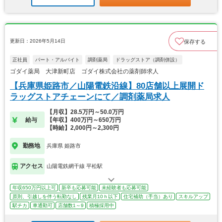
更新日：2026年5月14日
保存する
正社員
パート・アルバイト
調剤薬局
ドラッグストア（調剤併設）
ゴダイ薬局 大津新町店 ゴダイ株式会社の薬剤師求人
【兵庫県姫路市／山陽電鉄沿線】80店舗以上展開ド
ラッグストアチェーンにて／調剤薬局求人
【月収】28.5万円～50.0万円
給与
【年収】400万円～650万円
【時給】2,000円～2,300円
勤務地
兵庫県 姫路市
アクセス
山陽電鉄網干線 平松駅
年収650万円以上可
新卒も応募可能
未経験者も応募可能
原則、引越しを伴う転勤なし
残業月10ｈ以下
住宅補助（手当）あり
スキルアップ
駅チカ
車通勤可
店舗数1～9
積極採用中