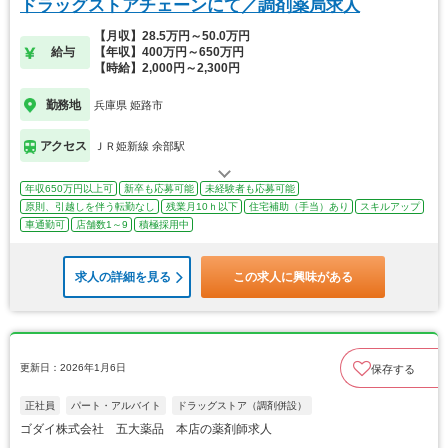
ドラッグストアチェーンにて／調剤薬局求人
【月収】28.5万円～50.0万円
給与
【年収】400万円～650万円
【時給】2,000円～2,300円
勤務地
兵庫県 姫路市
アクセス
ＪＲ姫新線 余部駅
年収650万円以上可
新卒も応募可能
未経験者も応募可能
原則、引越しを伴う転勤なし
残業月10ｈ以下
住宅補助（手当）あり
スキルアップ
車通勤可
店舗数1～9
積極採用中
求人の詳細を見る
この求人に興味がある
更新日：2026年1月6日
保存する
正社員
パート・アルバイト
ドラッグストア（調剤併設）
ゴダイ株式会社 五大薬品 本店の薬剤師求人