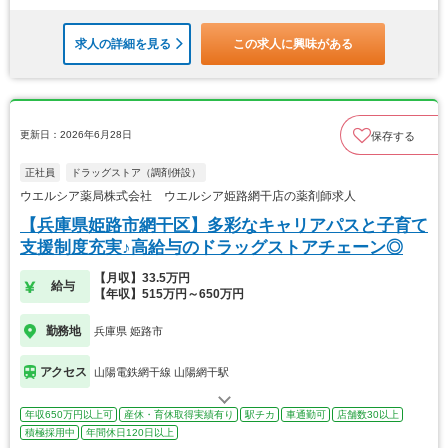
求人の詳細を見る
この求人に興味がある
更新日：2026年6月28日
保存する
正社員
ドラッグストア（調剤併設）
ウエルシア薬局株式会社 ウエルシア姫路網干店の薬剤師求人
【兵庫県姫路市網干区】多彩なキャリアパスと子育て
支援制度充実♪高給与のドラッグストアチェーン◎
【月収】33.5万円
給与
【年収】515万円～650万円
勤務地
兵庫県 姫路市
アクセス
山陽電鉄網干線 山陽網干駅
年収650万円以上可
産休・育休取得実績有り
駅チカ
車通勤可
店舗数30以上
積極採用中
年間休日120日以上