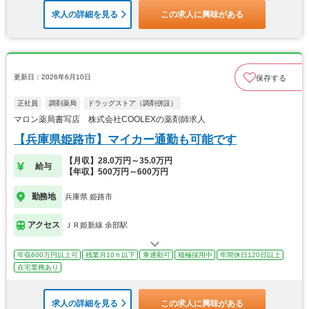
求人の詳細を見る
この求人に興味がある
更新日：2026年6月10日
保存する
正社員
調剤薬局
ドラッグストア（調剤併設）
マロン薬局書写店 株式会社COOLEXの薬剤師求人
【兵庫県姫路市】マイカー通勤も可能です
【月収】28.0万円～35.0万円
給与
【年収】500万円～600万円
勤務地
兵庫県 姫路市
アクセス
ＪＲ姫新線 余部駅
年収600万円以上可
残業月10ｈ以下
車通勤可
積極採用中
年間休日120日以上
在宅業務あり
求人の詳細を見る
この求人に興味がある