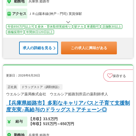
勤務地
兵庫県 姫路市
アクセス
ＪＲ山陽本線(神戸－門司) 英賀保駅
年収650万円以上可
産休・育休取得実績有り
駅チカ
車通勤可
店舗数30以上
積極採用中
年間休日120日以上
求人の詳細を見る
この求人に興味がある
更新日：2026年6月26日
保存する
正社員
ドラッグストア（調剤併設）
ウエルシア薬局株式会社 ウエルシア姫路別所店の薬剤師求人
【兵庫県姫路市】多彩なキャリアパスと子育て支援制
度充実♪高給与のドラッグストアチェーン◎
【月収】33.5万円
給与
【年収】515万円～650万円
勤務地
兵庫県 姫路市