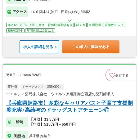
アクセス
ＪＲ山陽本線(神戸－門司) ひめじ別所駅
年収650万円以上可
産休・育休取得実績有り
駅チカ
車通勤可
店舗数30以上
積極採用中
年間休日120日以上
求人の詳細を見る
この求人に興味がある
更新日：2026年6月26日
保存する
正社員
ドラッグストア（調剤併設）
ウエルシア薬局株式会社 ウエルシア姫路御立西店の薬剤師求人
【兵庫県姫路市】多彩なキャリアパスと子育て支援制
度充実♪高給与のドラッグストアチェーン◎
【月収】33.5万円
給与
【年収】515万円～650万円
勤務地
兵庫県 姫路市