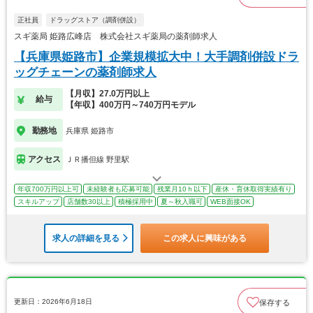
正社員
ドラッグストア（調剤併設）
スギ薬局 姫路広峰店 株式会社スギ薬局の薬剤師求人
【兵庫県姫路市】企業規模拡大中！大手調剤併設ドラ
ッグチェーンの薬剤師求人
【月収】27.0万円以上
給与
【年収】400万円～740万円モデル
勤務地
兵庫県 姫路市
アクセス
ＪＲ播但線 野里駅
年収700万円以上可
未経験者も応募可能
残業月10ｈ以下
産休・育休取得実績有り
スキルアップ
店舗数30以上
積極採用中
夏～秋入職可
WEB面接OK
求人の詳細を見る
この求人に興味がある
更新日：2026年6月18日
保存する