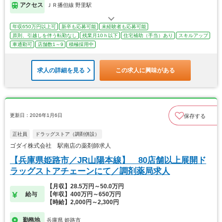
アクセス
ＪＲ播但線 野里駅
年収650万円以上可
新卒も応募可能
未経験者も応募可能
原則、引越しを伴う転勤なし
残業月10ｈ以下
住宅補助（手当）あり
スキルアップ
車通勤可
店舗数1～9
積極採用中
求人の詳細を見る
この求人に興味がある
更新日：2026年1月6日
保存する
正社員
ドラッグストア（調剤併設）
ゴダイ株式会社 駅南店の薬剤師求人
【兵庫県姫路市／JR山陽本線】 80店舗以上展開ド
ラッグストアチェーンにて／調剤薬局求人
【月収】28.5万円～50.0万円
給与
【年収】400万円～650万円
【時給】2,000円～2,300円
勤務地
兵庫県 姫路市