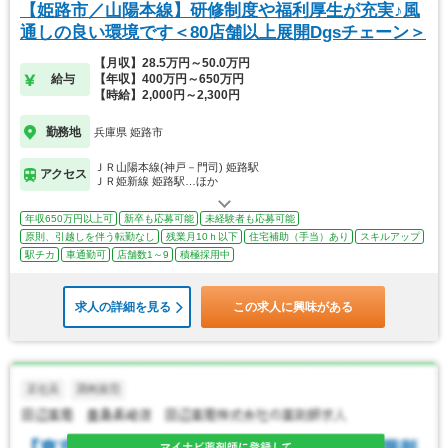
【姫路市／山陽本線】研修制度や福利厚生が充実♪風
通しの良い環境です＜80店舗以上展開Dgsチェーン＞
【月収】28.5万円～50.0万円
給与
【年収】400万円～650万円
【時給】2,000円～2,300円
勤務地
兵庫県 姫路市
ＪＲ山陽本線(神戸－門司) 姫路駅
アクセス
ＪＲ姫新線 姫路駅…ほか
年収650万円以上可
新卒も応募可能
未経験者も応募可能
原則、引越しを伴う転勤なし
残業月10ｈ以下
住宅補助（手当）あり
スキルアップ
駅チカ
車通勤可
店舗数1～9
積極採用中
求人の詳細を見る
この求人に興味がある