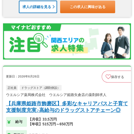
求人の詳細を見る
この求人に興味がある
更新日：2026年6月26日
保存する
正社員
ドラッグストア（調剤併設）
ウエルシア薬局株式会社 ウエルシア姫路矢倉店の薬剤師求人
【兵庫県姫路市飾磨区】多彩なキャリアパスと子育て
支援制度充実♪高給与のドラッグストアチェーン◎
【月収】33.5万円
給与
【年収】515万円～650万円