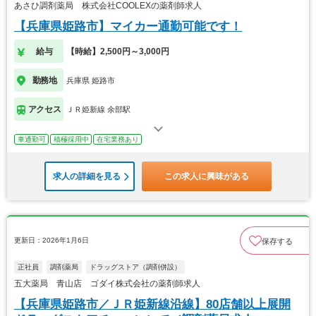
あさひ調剤薬局 株式会社COOLEXの薬剤師求人
【兵庫県姫路市】マイカー通勤可能です！
給与
【時給】2,500円～3,000円
勤務地
兵庫県 姫路市
アクセス
ＪＲ姫新線 余部駅
車通勤可
積極採用中
在宅業務あり
求人の詳細を見る
この求人に興味がある
更新日：2026年1月6日
保存する
正社員
調剤薬局
ドラッグストア（調剤併設）
五大薬局 青山店 ゴダイ株式会社の薬剤師求人
【兵庫県姫路市／ＪＲ姫新線沿線】80店舗以上展開