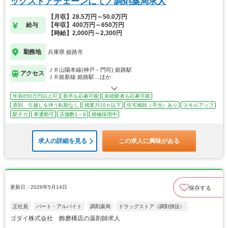
ッグストアチェーンにて／調剤薬局求人
【月収】28.5万円～50.0万円
給与
【年収】400万円～650万円
【時給】2,000円～2,300円
勤務地
兵庫県 姫路市
ＪＲ山陽本線(神戸－門司) 姫路駅
アクセス
ＪＲ姫新線 姫路駅…ほか
年収650万円以上可
新卒も応募可能
未経験者も応募可能
原則、引越しを伴う転勤なし
残業月10ｈ以下
住宅補助（手当）あり
スキルアップ
駅チカ
車通勤可
店舗数1～9
積極採用中
求人の詳細を見る
この求人に興味がある
更新日：2026年5月14日
保存する
正社員
パート・アルバイト
調剤薬局
ドラッグストア（調剤併設）
ゴダイ株式会社 飾磨構店の薬剤師求人