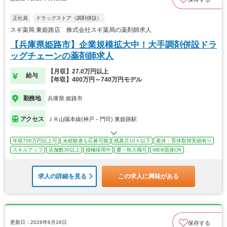
正社員
ドラッグストア（調剤併設）
スギ薬局 東姫路店 株式会社スギ薬局の薬剤師求人
【兵庫県姫路市】企業規模拡大中！大手調剤併設ドラ
ッグチェーンの薬剤師求人
【月収】27.0万円以上
給与
【年収】400万円～740万円モデル
勤務地
兵庫県 姫路市
アクセス
ＪＲ山陽本線(神戸－門司) 東姫路駅
年収700万円以上可
未経験者も応募可能
残業月10ｈ以下
産休・育休取得実績有り
スキルアップ
店舗数30以上
積極採用中
夏～秋入職可
WEB面接OK
求人の詳細を見る
この求人に興味がある
更新日：2026年6月18日
保存する