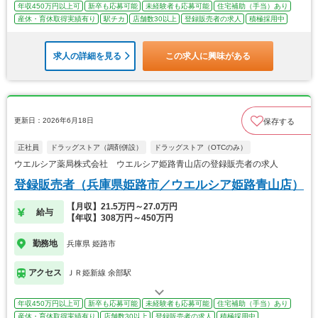
年収450万円以上可
新卒も応募可能
未経験者も応募可能
住宅補助（手当）あり
産休・育休取得実績有り
駅チカ
店舗数30以上
登録販売者の求人
積極採用中
求人の詳細を見る
この求人に興味がある
更新日：2026年6月18日
保存する
正社員
ドラッグストア（調剤併設）
ドラッグストア（OTCのみ）
ウエルシア薬局株式会社 ウエルシア姫路青山店の登録販売者の求人
登録販売者（兵庫県姫路市／ウエルシア姫路青山店）
【月収】21.5万円～27.0万円
給与
【年収】308万円～450万円
勤務地
兵庫県 姫路市
アクセス
ＪＲ姫新線 余部駅
年収450万円以上可
新卒も応募可能
未経験者も応募可能
住宅補助（手当）あり
産休・育休取得実績有り
店舗数30以上
登録販売者の求人
積極採用中