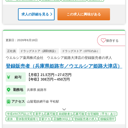
求人の詳細を見る
この求人に興味がある
更新日：2026年6月18日
保存する
正社員
ドラッグストア（調剤併設）
ドラッグストア（OTCのみ）
ウエルシア薬局株式会社 ウエルシア姫路大津店の登録販売者の求人
登録販売者（兵庫県姫路市／ウエルシア姫路大津店）
【月収】21.5万円～27.0万円
給与
【年収】308万円～450万円
勤務地
兵庫県 姫路市
アクセス
山陽電鉄網干線 平松駅
年収450万円以上可
新卒も応募可能
未経験者も応募可能
住宅補助（手当）あり
産休・育休取得実績有り
駅チカ
店舗数30以上
登録販売者の求人
積極採用中