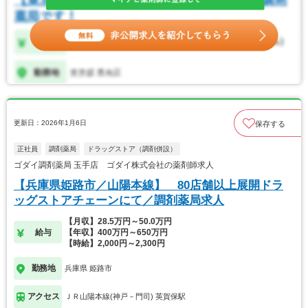
更新日：2026年1月6日
保存する
正社員
調剤薬局
ドラッグストア（調剤併設）
ゴダイ調剤薬局 玉手店 ゴダイ株式会社の薬剤師求人
【兵庫県姫路市／山陽本線】 80店舗以上展開ドラ
ッグストアチェーンにて／調剤薬局求人
【月収】28.5万円～50.0万円
給与
【年収】400万円～650万円
【時給】2,000円～2,300円
勤務地
兵庫県 姫路市
アクセス
ＪＲ山陽本線(神戸－門司) 英賀保駅