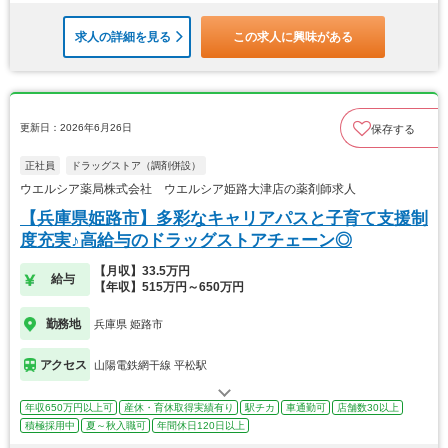
求人の詳細を見る
この求人に興味がある
更新日：2026年6月26日
保存する
正社員
ドラッグストア（調剤併設）
ウエルシア薬局株式会社 ウエルシア姫路大津店の薬剤師求人
【兵庫県姫路市】多彩なキャリアパスと子育て支援制
度充実♪高給与のドラッグストアチェーン◎
【月収】33.5万円
給与
【年収】515万円～650万円
勤務地
兵庫県 姫路市
アクセス
山陽電鉄網干線 平松駅
年収650万円以上可
産休・育休取得実績有り
駅チカ
車通勤可
店舗数30以上
積極採用中
夏～秋入職可
年間休日120日以上