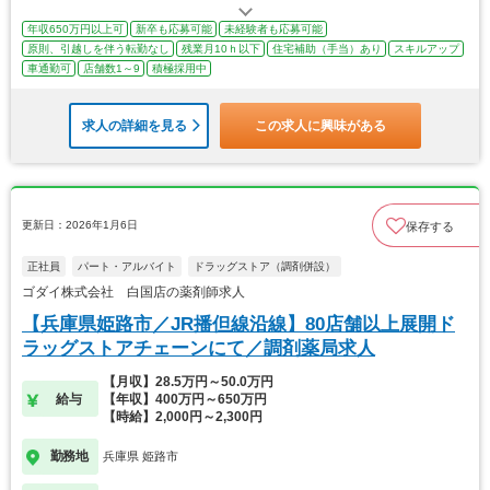
年収650万円以上可
新卒も応募可能
未経験者も応募可能
原則、引越しを伴う転勤なし
残業月10ｈ以下
住宅補助（手当）あり
スキルアップ
車通勤可
店舗数1～9
積極採用中
求人の詳細を見る
この求人に興味がある
更新日：2026年1月6日
保存する
正社員
パート・アルバイト
ドラッグストア（調剤併設）
ゴダイ株式会社 白国店の薬剤師求人
【兵庫県姫路市／JR播但線沿線】80店舗以上展開ド
ラッグストアチェーンにて／調剤薬局求人
【月収】28.5万円～50.0万円
給与
【年収】400万円～650万円
【時給】2,000円～2,300円
勤務地
兵庫県 姫路市