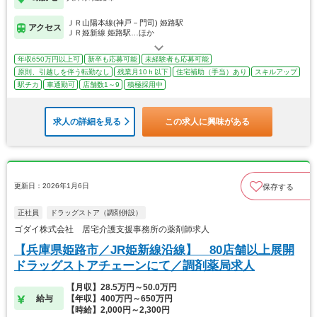
ＪＲ山陽本線(神戸－門司) 姫路駅
アクセス
ＪＲ姫新線 姫路駅…ほか
年収650万円以上可
新卒も応募可能
未経験者も応募可能
原則、引越しを伴う転勤なし
残業月10ｈ以下
住宅補助（手当）あり
スキルアップ
駅チカ
車通勤可
店舗数1～9
積極採用中
求人の詳細を見る
この求人に興味がある
更新日：2026年1月6日
保存する
正社員
ドラッグストア（調剤併設）
ゴダイ株式会社 居宅介護支援事務所の薬剤師求人
【兵庫県姫路市／JR姫新線沿線】 80店舗以上展開
ドラッグストアチェーンにて／調剤薬局求人
【月収】28.5万円～50.0万円
給与
【年収】400万円～650万円
【時給】2,000円～2,300円