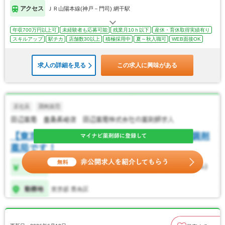
アクセス
ＪＲ山陽本線(神戸－門司) 網干駅
年収700万円以上可
未経験者も応募可能
残業月10ｈ以下
産休・育休取得実績有り
スキルアップ
駅チカ
店舗数30以上
積極採用中
夏～秋入職可
WEB面接OK
求人の詳細を見る
この求人に興味がある