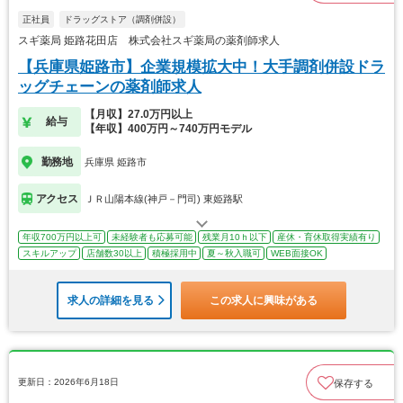
正社員
ドラッグストア（調剤併設）
スギ薬局 姫路花田店 株式会社スギ薬局の薬剤師求人
【兵庫県姫路市】企業規模拡大中！大手調剤併設ドラ
ッグチェーンの薬剤師求人
【月収】27.0万円以上
給与
【年収】400万円～740万円モデル
勤務地
兵庫県 姫路市
アクセス
ＪＲ山陽本線(神戸－門司) 東姫路駅
年収700万円以上可
未経験者も応募可能
残業月10ｈ以下
産休・育休取得実績有り
スキルアップ
店舗数30以上
積極採用中
夏～秋入職可
WEB面接OK
求人の詳細を見る
この求人に興味がある
更新日：2026年6月18日
保存する