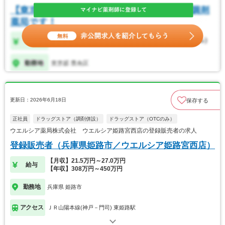
更新日：2026年6月18日
保存する
正社員
ドラッグストア（調剤併設）
ドラッグストア（OTCのみ）
ウエルシア薬局株式会社 ウエルシア姫路宮西店の登録販売者の求人
登録販売者（兵庫県姫路市／ウエルシア姫路宮西店）
【月収】21.5万円～27.0万円
給与
【年収】308万円～450万円
勤務地
兵庫県 姫路市
アクセス
ＪＲ山陽本線(神戸－門司) 東姫路駅