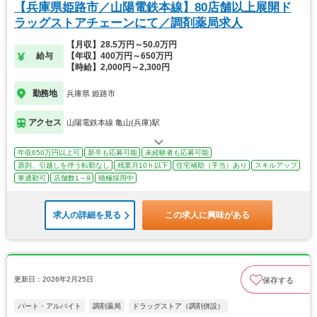
【兵庫県姫路市／山陽電鉄本線】80店舗以上展開ド
ラッグストアチェーンにて／調剤薬局求人
【月収】28.5万円～50.0万円
給与
【年収】400万円～650万円
【時給】2,000円～2,300円
勤務地
兵庫県 姫路市
アクセス
山陽電鉄本線 亀山(兵庫)駅
年収650万円以上可
新卒も応募可能
未経験者も応募可能
原則、引越しを伴う転勤なし
残業月10ｈ以下
住宅補助（手当）あり
スキルアップ
車通勤可
店舗数1～9
積極採用中
求人の詳細を見る
この求人に興味がある
更新日：2026年2月25日
保存する
パート・アルバイト
調剤薬局
ドラッグストア（調剤併設）