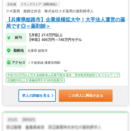
正社員
ドラッグストア（調剤併設）
スギ薬局 姫路辻井店 株式会社スギ薬局の薬剤師求人
【兵庫県姫路市】企業規模拡大中！大手法人運営の薬
局です◎＜薬剤師＞
【月収】27.0万円以上
給与
【年収】400万円～740万円モデル
勤務地
兵庫県 姫路市
アクセス
ＪＲ姫新線 播磨高岡駅
年収700万円以上可
未経験者も応募可能
産休・育休取得実績有り
スキルアップ
店舗数30以上
積極採用中
WEB面接OK
求人の詳細を見る
この求人に興味がある