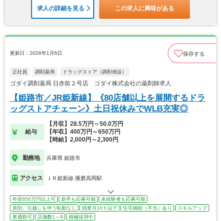
求人の詳細を見る
この求人に興味がある
更新日：2026年1月6日
保存する
正社員
調剤薬局
ドラッグストア（調剤併設）
ゴダイ調剤薬局 日赤前２号店 ゴダイ株式会社の薬剤師求人
【姫路市／JR姫新線】《80店舗以上を展開するドラ
ッグストアチェーン》土日祝休みでWLB充実◎
【月収】28.5万円～50.0万円
給与
【年収】400万円～650万円
【時給】2,000円～2,300円
勤務地
兵庫県 姫路市
アクセス
ＪＲ姫新線 播磨高岡駅
年収650万円以上可
新卒も応募可能
未経験者も応募可能
原則、引越しを伴う転勤なし
残業月10ｈ以下
住宅補助（手当）あり
スキルアップ
車通勤可
店舗数1～9
積極採用中