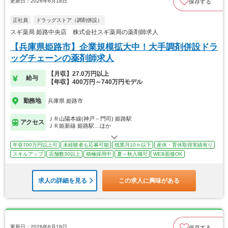
更新日：2026年6月18日
保存する
正社員
ドラッグストア（調剤併設）
スギ薬局 姫路中央店 株式会社スギ薬局の薬剤師求人
【兵庫県姫路市】企業規模拡大中！大手調剤併設ドラ
ッグチェーンの薬剤師求人
【月収】27.0万円以上
給与
【年収】400万円～740万円モデル
勤務地
兵庫県 姫路市
ＪＲ山陽本線(神戸－門司) 姫路駅
アクセス
ＪＲ姫新線 姫路駅…ほか
年収700万円以上可
未経験者も応募可能
残業月10ｈ以下
産休・育休取得実績有り
スキルアップ
店舗数30以上
積極採用中
夏～秋入職可
WEB面接OK
求人の詳細を見る
この求人に興味がある
更新日：2026年6月18日
保存する