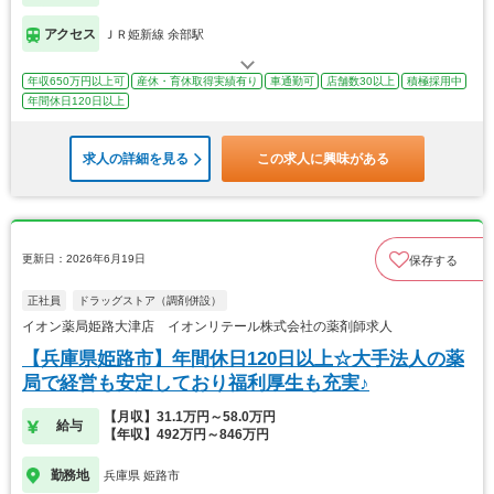
アクセス
ＪＲ姫新線 余部駅
年収650万円以上可
産休・育休取得実績有り
車通勤可
店舗数30以上
積極採用中
年間休日120日以上
求人の詳細を見る
この求人に興味がある
更新日：2026年6月19日
保存する
正社員
ドラッグストア（調剤併設）
イオン薬局姫路大津店 イオンリテール株式会社の薬剤師求人
【兵庫県姫路市】年間休日120日以上☆大手法人の薬
局で経営も安定しており福利厚生も充実♪
【月収】31.1万円～58.0万円
給与
【年収】492万円～846万円
勤務地
兵庫県 姫路市