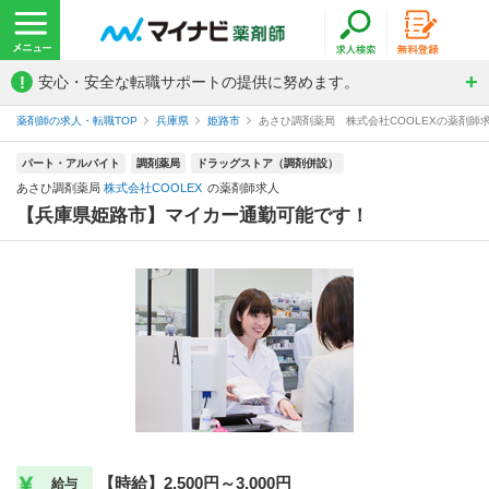
!
安心・安全な転職サポートの提供に努めます。
薬剤師の求人・転職TOP
兵庫県
姫路市
あさひ調剤薬局 株式会社COOLEXの薬剤師
パート・アルバイト
調剤薬局
ドラッグストア（調剤併設）
あさひ調剤薬局
株式会社COOLEX
の薬剤師求人
【兵庫県姫路市】マイカー通勤可能です！
【時給】2,500円～3,000円
給与