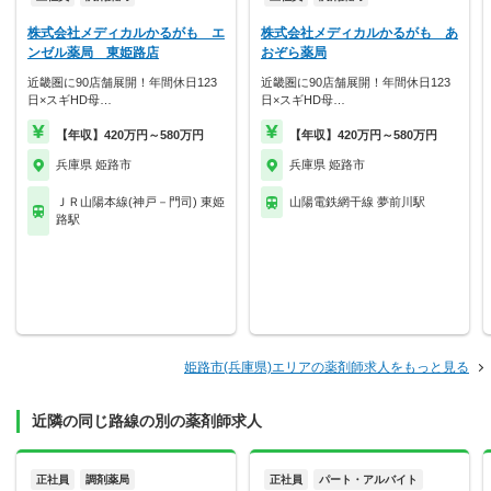
株式会社メディカルかるがも エ
株式会社メディカルかるがも あ
ンゼル薬局 東姫路店
おぞら薬局
近畿圏に90店舗展開！年間休日123
近畿圏に90店舗展開！年間休日123
日×スギHD母…
日×スギHD母…
【年収】420万円～580万円
【年収】420万円～580万円
兵庫県 姫路市
兵庫県 姫路市
ＪＲ山陽本線(神戸－門司) 東姫
山陽電鉄網干線 夢前川駅
路駅
姫路市(兵庫県)エリアの薬剤師求人をもっと見る
近隣の同じ路線の別の薬剤師求人
正社員
調剤薬局
正社員
パート・アルバイト