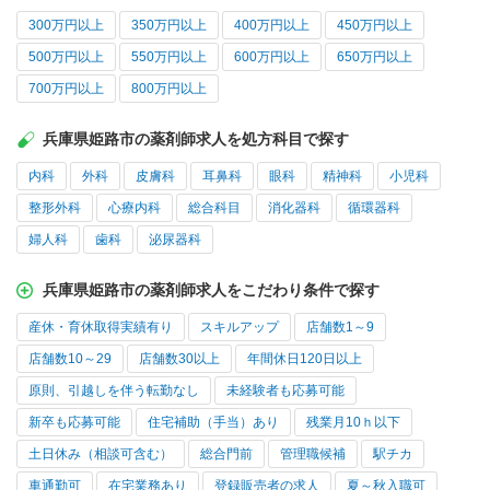
300万円以上
350万円以上
400万円以上
450万円以上
500万円以上
550万円以上
600万円以上
650万円以上
700万円以上
800万円以上
兵庫県姫路市の薬剤師求人を処方科目で探す
内科
外科
皮膚科
耳鼻科
眼科
精神科
小児科
整形外科
心療内科
総合科目
消化器科
循環器科
婦人科
歯科
泌尿器科
兵庫県姫路市の薬剤師求人をこだわり条件で探す
産休・育休取得実績有り
スキルアップ
店舗数1～9
店舗数10～29
店舗数30以上
年間休日120日以上
原則、引越しを伴う転勤なし
未経験者も応募可能
新卒も応募可能
住宅補助（手当）あり
残業月10ｈ以下
土日休み（相談可含む）
総合門前
管理職候補
駅チカ
車通勤可
在宅業務あり
登録販売者の求人
夏～秋入職可