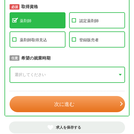
取得資格
必須
必須
薬剤師
認定薬剤師
薬剤師取得見込
登録販売者
取得予定年
希望の就業時期
必須
任意
年 3月
次に進む
求人を保存する