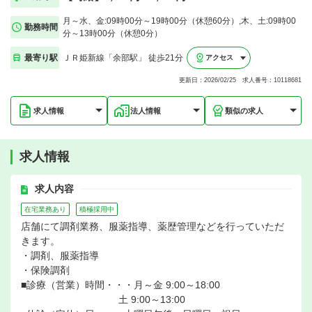
月～水、金:09時00分～19時00分（休憩60分）,木、土:09時00
勤務時間
分～13時00分（休憩0分）
最寄り駅
ＪＲ姫新線「余部駅」 徒歩21分
アクセス
更新日：2026/02/25 求人番号：10118681
求人情報
法人情報
類似の求人
求人情報
求人内容
在宅業務あり
積極採用中
店舗にて調剤業務、服薬指導、薬歴管理などを行っていただ
きます。
・調剤、服薬指導
・保険調剤
■診療（営業）時間・・・月～金 9:00～18:00
土 9:00～13:00