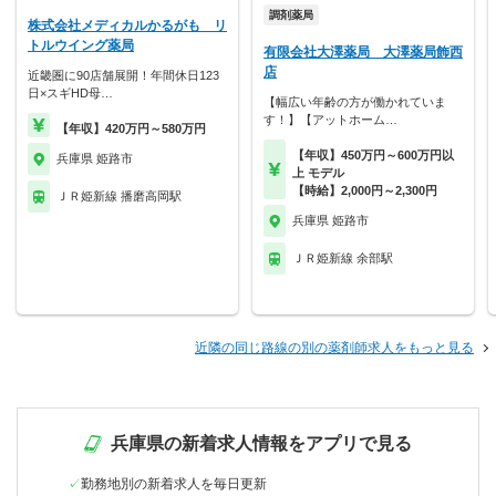
調剤薬局
株式会社メディカルかるがも リ
トルウイング薬局
有限会社大澤薬局 大澤薬局飾西
店
近畿圏に90店舗展開！年間休日123
日×スギHD母…
【幅広い年齢の方が働かれていま
す！】【アットホーム…
【年収】420万円～580万円
【年収】450万円～600万円以
兵庫県 姫路市
上 モデル
【時給】2,000円～2,300円
ＪＲ姫新線 播磨高岡駅
兵庫県 姫路市
ＪＲ姫新線 余部駅
近隣の同じ路線の別の薬剤師求人をもっと見る
兵庫県の新着求人情報をアプリで見る
勤務地別の新着求人を毎日更新