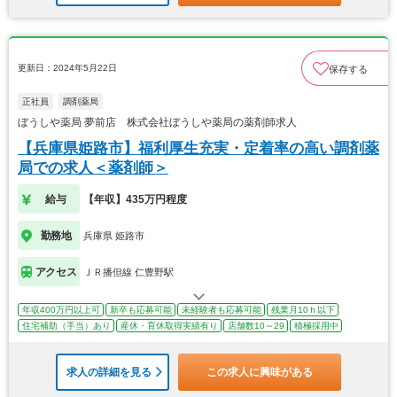
更新日：2024年5月22日
保存する
正社員
調剤薬局
ぼうしや薬局 夢前店 株式会社ぼうしや薬局の薬剤師求人
【兵庫県姫路市】福利厚生充実・定着率の高い調剤薬
局での求人＜薬剤師＞
給与
【年収】435万円程度
勤務地
兵庫県 姫路市
アクセス
ＪＲ播但線 仁豊野駅
年収400万円以上可
新卒も応募可能
未経験者も応募可能
残業月10ｈ以下
住宅補助（手当）あり
産休・育休取得実績有り
店舗数10～29
積極採用中
求人の詳細を見る
この求人に興味がある