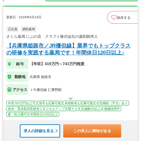
更新日：2026年6月19日
保存する
正社員
調剤薬局
さくら薬局 にぶの店 クラフト株式会社の薬剤師求人
【兵庫県姫路市／JR播但線】業界でもトップクラス
の研修を実践する薬局です！年間休日120日以上♪
給与
【年収】419万円～743万円程度
勤務地
兵庫県 姫路市
アクセス
ＪＲ播但線 仁豊野駅
年収700万円以上可
新卒も応募可能
未経験者も応募可能
住宅補助（手当）あり
産休・育休取得実績有り
スキルアップ
駅チカ
店舗数30以上
積極採用中
夏～秋入職可
年間休日120日以上
求人の詳細を見る
この求人に興味がある