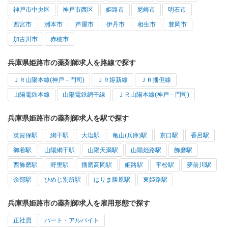
神戸市中央区
神戸市西区
姫路市
尼崎市
明石市
西宮市
洲本市
芦屋市
伊丹市
相生市
豊岡市
加古川市
赤穂市
兵庫県姫路市の薬剤師求人を路線で探す
ＪＲ山陽本線(神戸－門司)
ＪＲ姫新線
ＪＲ播但線
山陽電鉄本線
山陽電鉄網干線
ＪＲ山陽本線(神戸－門司)
兵庫県姫路市の薬剤師求人を駅で探す
英賀保駅
網干駅
大塩駅
亀山(兵庫)駅
京口駅
香呂駅
御着駅
山陽網干駅
山陽天満駅
山陽姫路駅
飾磨駅
西飾磨駅
野里駅
播磨高岡駅
姫路駅
平松駅
夢前川駅
余部駅
ひめじ別所駅
はりま勝原駅
東姫路駅
兵庫県姫路市の薬剤師求人を雇用形態で探す
正社員
パート・アルバイト