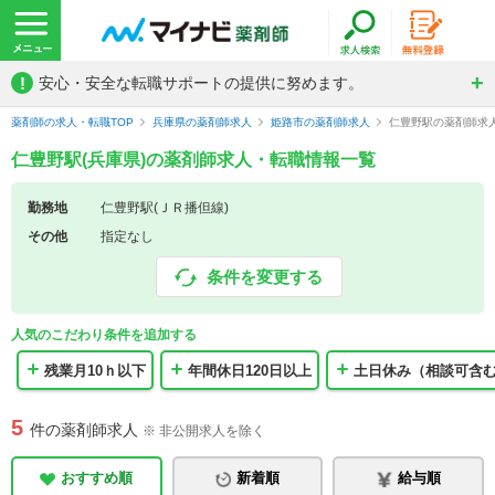
!
安心・安全な転職サポートの提供に努めます。
薬剤師の求人・転職TOP
兵庫県の薬剤師求人
姫路市の薬剤師求人
仁豊野駅の薬剤師求
仁豊野駅(兵庫県)の薬剤師求人・転職情報一覧
勤務地
仁豊野駅(ＪＲ播但線)
その他
指定なし
条件を変更する
人気のこだわり条件を追加する
残業月10ｈ以下
年間休日120日以上
土日休み（相談可含
5
件の薬剤師求人
※ 非公開求人を除く
おすすめ順
新着順
給与順