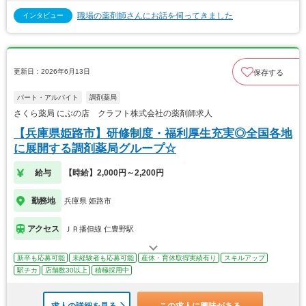
職場の薬剤師さんにお話を伺ってきました
インタビュー
更新日：2026年6月13日
保存する
パート・アルバイト
調剤薬局
さくら薬局 にぶの店 クラフト株式会社の薬剤師求人
【兵庫県姫路市】研修制度・福利厚生充実◎全国各地
に展開する調剤薬局グループ☆
給与
【時給】2,000円～2,200円
勤務地
兵庫県 姫路市
アクセス
ＪＲ播但線 仁豊野駅
新卒も応募可能
未経験者も応募可能
産休・育休取得実績有り
スキルアップ
駅チカ
店舗数30以上
積極採用中