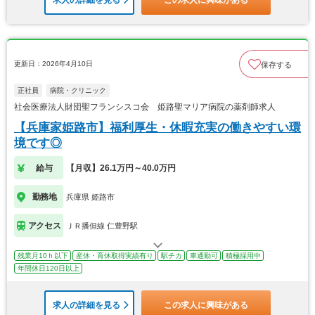
求人の詳細を見る
この求人に興味がある
更新日：2026年4月10日
保存する
正社員
病院・クリニック
社会医療法人財団聖フランシスコ会 姫路聖マリア病院の薬剤師求人
【兵庫家姫路市】福利厚生・休暇充実の働きやすい環
境です◎
給与
【月収】26.1万円～40.0万円
勤務地
兵庫県 姫路市
アクセス
ＪＲ播但線 仁豊野駅
残業月10ｈ以下
産休・育休取得実績有り
駅チカ
車通勤可
積極採用中
年間休日120日以上
求人の詳細を見る
この求人に興味がある