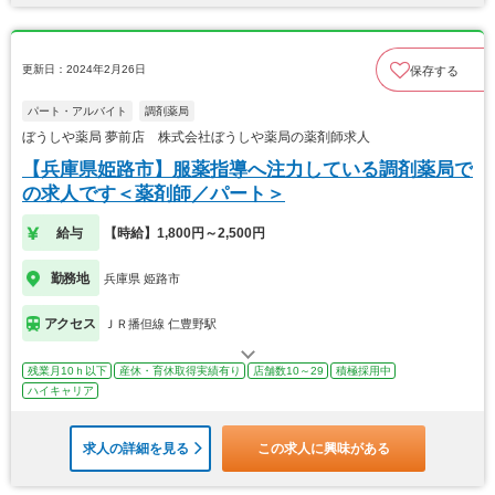
更新日：2024年2月26日
保存する
パート・アルバイト
調剤薬局
ぼうしや薬局 夢前店 株式会社ぼうしや薬局の薬剤師求人
【兵庫県姫路市】服薬指導へ注力している調剤薬局で
の求人です＜薬剤師／パート＞
給与
【時給】1,800円～2,500円
勤務地
兵庫県 姫路市
アクセス
ＪＲ播但線 仁豊野駅
残業月10ｈ以下
産休・育休取得実績有り
店舗数10～29
積極採用中
ハイキャリア
求人の詳細を見る
この求人に興味がある