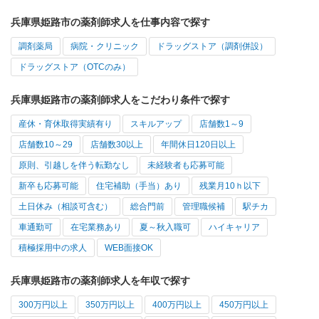
兵庫県姫路市の薬剤師求人を仕事内容で探す
調剤薬局
病院・クリニック
ドラッグストア（調剤併設）
ドラッグストア（OTCのみ）
兵庫県姫路市の薬剤師求人をこだわり条件で探す
産休・育休取得実績有り
スキルアップ
店舗数1～9
店舗数10～29
店舗数30以上
年間休日120日以上
原則、引越しを伴う転勤なし
未経験者も応募可能
新卒も応募可能
住宅補助（手当）あり
残業月10ｈ以下
土日休み（相談可含む）
総合門前
管理職候補
駅チカ
車通勤可
在宅業務あり
夏～秋入職可
ハイキャリア
積極採用中の求人
WEB面接OK
兵庫県姫路市の薬剤師求人を年収で探す
300万円以上
350万円以上
400万円以上
450万円以上