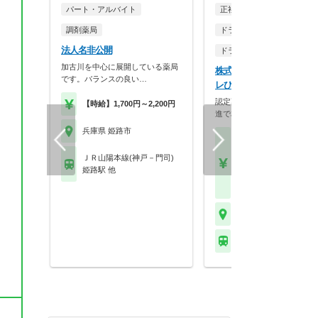
パート・アルバイト
正社員
調剤薬局
ドラッグストア（調剤併設
法人名非公開
ドラッグストア（OTCのみ
加古川を中心に展開している薬局
株式会社ププレひまわり 
です。バランスの良い…
レひまわり薬局 香寺店
認定薬剤師単位も社内取得！
【時給】1,700円～2,200円
進で相談しやすい環…
兵庫県 姫路市
【月収】35.5万円～44.
円給与は、経験・能力
ＪＲ山陽本線(神戸－門司)
績により変動がありま
姫路駅 他
【年収】450万円～60
程度
兵庫県 姫路市
ＪＲ播但線 香呂駅