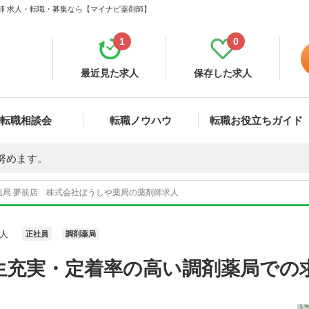
剤師 求人・転職・募集なら【マイナビ薬剤師】
1
0
最近見た求人
保存した求人
転職相談会
転職ノウハウ
転職お役立ちガイド
努めます。
薬局 夢前店 株式会社ぼうしや薬局の薬剤師求人
人
正社員
調剤薬局
生充実・定着率の高い調剤薬局での