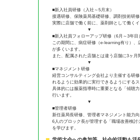
■新入社員研修（入社～5月末）
接遇研修、保険薬局基礎研修、調剤技術研修
実際に店舗で働く前に、薬剤師として働くイ
▼
■新入社員フォローアップ研修（6月～3年目
この期間に、病症研修（e-learning有
が多くいます。
また、配属された店舗とは違う店舗に3ヶ月
▼
■マネジメント研修
経営コンサルティング会社より主催する研修
れるように効果的に実行できるようにするス
具体的には服薬指導時に重要となる「傾聴力
行います。
▼
■管理者研修
新任薬局長研修、管理者マネジメント能力向
6人のブロック長が管理する「職場改善検討
を学びます。
学術大会への参加等、社会的活動も活