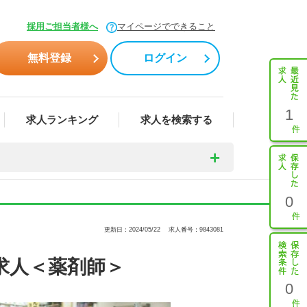
採用ご担当者様へ
マイページでできること
無料登録
ログイン
1
求人ランキング
求人を検索する
0
更新日：2024/05/22
求人番号：9843081
求人＜薬剤師＞
0