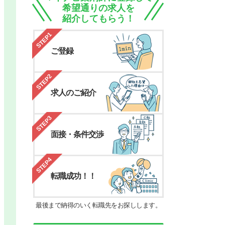
希望通りの求人を
紹介してもらう！
STEP1
ご登録
STEP2
求人のご紹介
STEP3
面接・条件交渉
STEP4
転職成功！！
最後まで納得のいく転職先をお探しします。