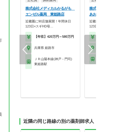
正社員
調剤薬局
正社員
調剤薬局
株式会社メディカルかるがも
株式会社メディカルかる
エンゼル薬局 東姫路店
あおぞら薬局
近畿圏に90店舗展開！年間休日
近畿圏に90店舗展開！年間休
123日×スギHD母…
123日×スギHD母…
【年収】420万円～580万円
【年収】420万円～58
方
兵庫県 姫路市
兵庫県 姫路市
ＪＲ山陽本線(神戸－門司)
山陽電鉄網干線 夢前川
東姫路駅
策
近隣の同じ路線の別の薬剤師求人