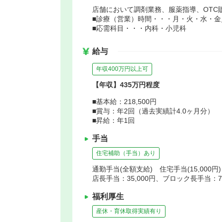
店舗において調剤業務、服薬指導、OTC
■診療（営業）時間・・・月・火・水・金／09:00
■応需科目・・・内科・小児科
給与
年収400万円以上可
【年収】435万円程度
■基本給：218,500円
■賞与：年2回（過去実績計4.0ヶ月分）
■昇給：年1回
手当
住宅補助（手当）あり
通勤手当(全額支給) 住宅手当(15,000
店長手当：35,000円、ブロック長手当：75
福利厚生
産休・育休取得実績有り