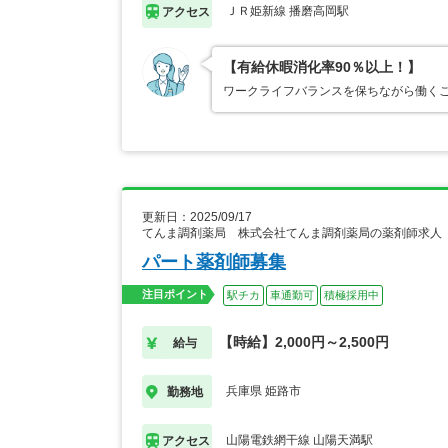
ＪＲ姫新線 播磨高岡駅
アクセス
【有給休暇消化率90％以上！】
ワークライフバランスを保ちながら働く
更新日：2025/09/17
てんま調剤薬局 株式会社てんま調剤薬局の薬剤師求人
パート薬剤師募集
注目ポイント
駅チカ
車通勤可
積極採用中
【時給】2,000円～2,500円
給与
兵庫県 姫路市
勤務地
山陽電鉄網干線 山陽天満駅
アクセス