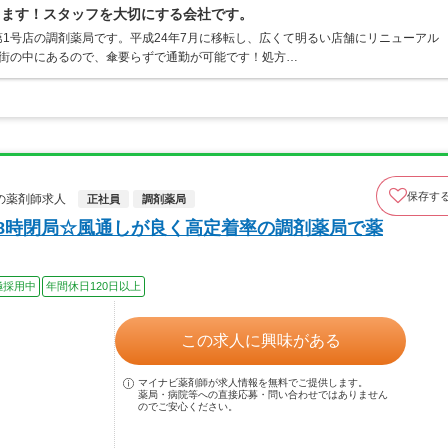
ります！スタッフを大切にする会社です。
1号店の調剤薬局です。平成24年7月に移転し、広くて明るい店舗にリニューアル
店街の中にあるので、傘要らずで通勤が可能です！処方…
保存す
の薬剤師求人
正社員
調剤薬局
18時閉局☆風通しが良く高定着率の調剤薬局で薬
極採用中
年間休日120日以上
この求人に興味がある
マイナビ薬剤師が求人情報を無料でご提供します。
薬局・病院等への直接応募・問い合わせではありません
のでご安心ください。