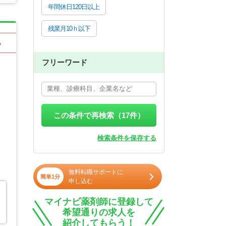
年間休日120日以上
残業月10ｈ以下
る
フリーワード
この条件で再検索（
17
件）
検索条件を保存する
無料転職サポートに
簡単1分
申し込む
マイナビ薬剤師に登録して
き
希望通りの求人を
紹介してもらう！