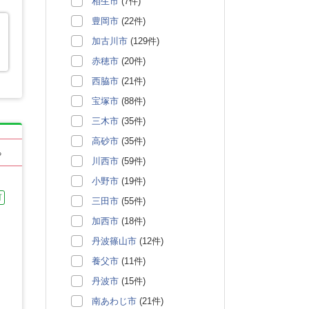
相生市
(7件)
豊岡市
(22件)
加古川市
(129件)
赤穂市
(20件)
西脇市
(21件)
宝塚市
(88件)
三木市
(35件)
高砂市
(35件)
る
川西市
(59件)
小野市
(19件)
可
三田市
(55件)
加西市
(18件)
丹波篠山市
(12件)
養父市
(11件)
丹波市
(15件)
南あわじ市
(21件)