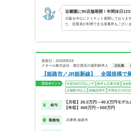
近畿圏に90店舗展開！年間休日12
大阪を中心にドミナント展開しております
た、従業員が利用できる保養所もござい
更新日：2026/06/18
クオール株式会社 御立西店の薬剤師求人
正社員
【姫路市／JR姫新線】 全国規模で
注目ポイント
年収500万円以上可
新卒も応募可能
未経
店舗数30以上
積極採用中
年間休日120日
【月収】26.0万円～40.0万円モデ
給与
【年収】400万円～500万円
兵庫県 姫路市
勤務地