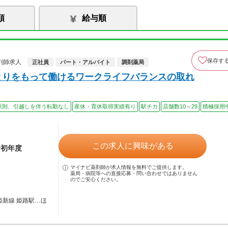
順
給与順
保存す
剤師求人
正社員
パート・アルバイト
調剤薬局
ゆとりをもって働けるワークライフバランスの取れ
原則、引越しを伴う転勤なし
産休・育休取得実績有り
駅チカ
店舗数10～29
積極採用
この求人に興味がある
者初年度
マイナビ薬剤師が求人情報を無料でご提供します。
薬局・病院等への直接応募・問い合わせではありません
のでご安心ください。
姫新線 姫路駅…ほ