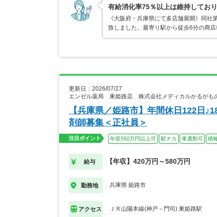
有給消化率75％以上は維持してお
《大阪府・兵庫県にて多店舗展開》同社第
致しました。最寄り駅から徒歩6分の商
更新日：2026/07/27
エンゼル薬局 東姫路店 株式会社メディカルかるがも
【兵庫県／姫路市】年間休日122日♪
剤師募集＜正社員＞
注目ポイント
年収550万円以上可
駅チカ
車通勤可
積
【年収】420万円～580万円
給与
兵庫県 姫路市
勤務地
ＪＲ山陽本線(神戸－門司) 東姫路駅
アクセス