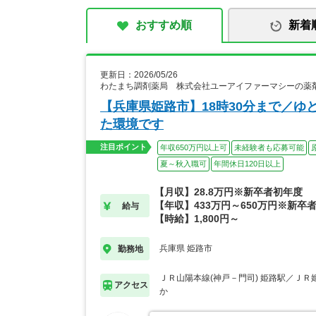
おすすめ順
新着
更新日：2026/05/26
わたまち調剤薬局 株式会社ユーアイファーマシーの薬
【兵庫県姫路市】18時30分まで／
た環境です
注目ポイント
年収650万円以上可
未経験者も応募可能
夏～秋入職可
年間休日120日以上
【月収】28.8万円※新卒者初年度
【年収】433万円～650万円※新卒
給与
【時給】1,800円～
兵庫県 姫路市
勤務地
ＪＲ山陽本線(神戸－門司) 姫路駅／ＪＲ
アクセス
か