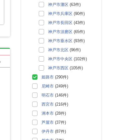
神戸市灘区
(63件)
神戸市兵庫区
(90件)
神戸市長田区
(43件)
神戸市須磨区
(65件)
神戸市垂水区
(93件)
神戸市北区
(96件)
神戸市中央区
(102件)
る
神戸市西区
(105件)
姫路市
(290件)
尼崎市
(249件)
明石市
(146件)
西宮市
(216件)
洲本市
(28件)
芦屋市
(37件)
伊丹市
(87件)