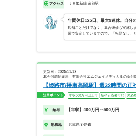
ＪＲ姫新線 余部駅
アクセス
年間休日125日、最大9連休。自
店舗ごとだけでなく、集合研修も実施し
業で安定していますので、「転勤なし」
更新日：2025/11/13
北今宿調剤薬局 有限会社エムジェイメディカルの薬剤
【姫路市/播磨高岡駅】週32時間の正
注目ポイント
年収500万円以上可
新卒も応募可能
未経
【年収】400万円～500万円
給与
兵庫県 姫路市
勤務地