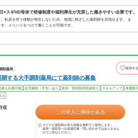
3日×スギHD母体で研修制度や福利厚生が充実した働きやすい企業です。
。転居を伴う移動が発生しないため、地域に根ざした薬剤師を目指せます。 ま
ます。メリハリをつけて働くことが可能です。
保存す
調剤薬局
展開する大手調剤薬局にて薬剤師の募集
験者も応募可能
住宅補助（手当）あり
産休・育休取得実績有り
スキルアップ
車通勤
以上
ル月収
この求人に興味がある
マイナビ薬剤師が求人情報を無料でご提供します。
薬局・病院等への直接応募・問い合わせではありません
のでご安心ください。