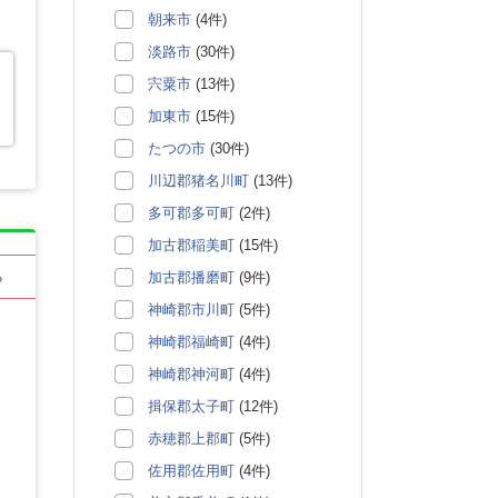
朝来市
(4件)
淡路市
(30件)
宍粟市
(13件)
加東市
(15件)
たつの市
(30件)
川辺郡猪名川町
(13件)
多可郡多可町
(2件)
加古郡稲美町
(15件)
加古郡播磨町
(9件)
る
神崎郡市川町
(5件)
神崎郡福崎町
(4件)
神崎郡神河町
(4件)
揖保郡太子町
(12件)
赤穂郡上郡町
(5件)
佐用郡佐用町
(4件)