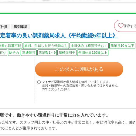
保存す
正社員
調剤薬局
定着率の良い調剤薬局求人《平均勤続5年以上》
験者も応募可能
原則、引越しを伴う転勤なし
土日休み（相談可含む）
残業月10ｈ以下
有り
駅チカ
車通勤可
店舗数1～9
積極採用中
年間休日120日以上
この求人に興味がある
マイナビ薬剤師が求人情報を無料でご提供します。
薬局・病院等への直接応募・問い合わせではありません
のでご安心ください。
境です。働きやすい環境作りに非常に力を入れています。
る会社です。スタッフ同士の仲・社長との仲が非常に良く、有給消化率も高く、働
方のほとんどが復帰されております。