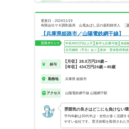
更新日：2024/11/19
有限会社ヤギ調剤薬局 山電あぼし店の薬剤師求人
【兵庫県姫路市／山陽電鉄網干線】 
注目ポイント
年収400万円以上可
新卒も応募可能
未経
住宅補助（手当）あり
産休・育休取得実績
【月収】28.0万円24歳～
給与
【年収】434万円24歳～40歳
兵庫県 姫路市
勤務地
山陽電鉄網干線 山陽網干駅
アクセス
雰囲気の良さはどこにも負けない環
平均年齢は30代半ば・女性が多く活躍す
やすい会社です。育児休暇を取得された