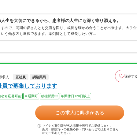
分の人生を大切にできるから、患者様の人生にも深く寄り添える。
ますので、同期の皆さんとも交流を図り、成長を確かめ合うことが出来ます。大手企
という働き方も選択できます。薬剤師として成長したい方…
保存す
師求人
正社員
調剤薬局
社員で募集しております
験者も応募可能
車通勤可
積極採用中
年間休日120日以上
この求人に興味がある
マイナビ薬剤師が求人情報を無料でご提供します。
薬局・病院等への直接応募・問い合わせではありません
のでご安心ください。