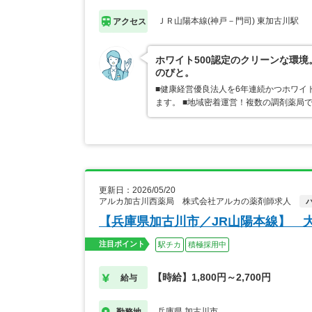
ＪＲ山陽本線(神戸－門司) 東加古川駅
アクセス
ホワイト500認定のクリーンな環
のびと。
■健康経営優良法人を6年連続かつホワイ
ます。 ■地域密着運営！複数の調剤薬局
更新日：2026/05/20
アルカ加古川西薬局 株式会社アルカの薬剤師求人
【兵庫県加古川市／JR山陽本線】 
注目ポイント
駅チカ
積極採用中
【時給】1,800円～2,700円
給与
兵庫県 加古川市
勤務地