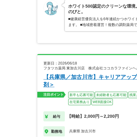
ホワイト500認定のクリーンな環
のびと。
■健康経営優良法人を6年連続かつホワイ
ます。 ■地域密着運営！複数の調剤薬局
更新日：2026/06/18
フタツカ薬局 東加古川店 株式会社ココカラファインヘ
【兵庫県／加古川市】キャリアアップ
剤＞
注目ポイント
新卒も応募可能
未経験者も応募可能
残業
在宅業務あり
WEB面接OK
【時給】2,000円～2,200円
給与
兵庫県 加古川市
勤務地