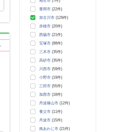
相生市
(7件)
豊岡市
(22件)
加古川市
(129件)
赤穂市
(20件)
西脇市
(21件)
宝塚市
(88件)
る
三木市
(35件)
高砂市
(35件)
川西市
(59件)
小野市
(19件)
三田市
(55件)
加西市
(18件)
丹波篠山市
(12件)
養父市
(11件)
丹波市
(15件)
南あわじ市
(21件)