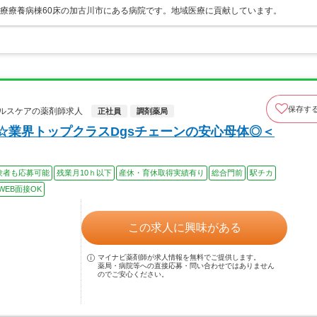
医療療養病棟60床の加古川市にある病院です。地域医療に貢献しています。
保存す
ルスケアの薬剤師求人
正社員
調剤薬局
☆業界トップクラスDgsチェーンの安心母体◎＜
験者も応募可能
残業月10ｈ以下
産休・育休取得実績有り
総合門前
駅チカ
WEB面接OK
この求人に興味がある
マイナビ薬剤師が求人情報を無料でご提供します。
薬局・病院等への直接応募・問い合わせではありません
のでご安心ください。