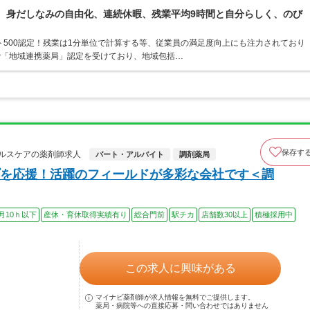
境。身だしなみの自由化、連続休暇、残業平均9時間と自分らしく、のび
ト500認定！残業は1分単位で計算する等、従業員の満足度向上にも注力されており
で「地域連携薬局」認定を受けており、地域包括…
保存す
ルスケアの薬剤師求人
パート・アルバイト
調剤薬局
を応援！活躍のフィールドが多彩な会社です＜調
月10ｈ以下
産休・育休取得実績有り
総合門前
駅チカ
店舗数30以上
積極採用中
この求人に興味がある
マイナビ薬剤師が求人情報を無料でご提供します。
薬局・病院等への直接応募・問い合わせではありません