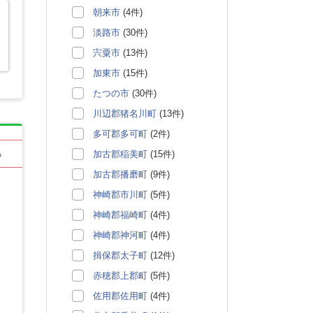
朝来市
(4件)
淡路市
(30件)
宍粟市
(13件)
加東市
(15件)
たつの市
(30件)
川辺郡猪名川町
(13件)
多可郡多可町
(2件)
加古郡稲美町
(15件)
る
加古郡播磨町
(9件)
神崎郡市川町
(5件)
神崎郡福崎町
(4件)
神崎郡神河町
(4件)
揖保郡太子町
(12件)
赤穂郡上郡町
(5件)
佐用郡佐用町
(4件)