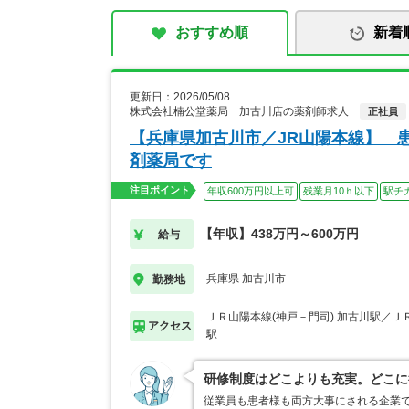
おすすめ順
新着
更新日：2026/05/08
株式会社楠公堂薬局 加古川店の薬剤師求人
正社員
【兵庫県加古川市／JR山陽本線】 
剤薬局です
注目ポイント
年収600万円以上可
残業月10ｈ以下
駅チ
【年収】438万円～600万円
給与
兵庫県 加古川市
勤務地
ＪＲ山陽本線(神戸－門司) 加古川駅／Ｊ
アクセス
駅
研修制度はどこよりも充実。どこに
従業員も患者様も両方大事にされる企業