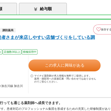
順
給与順
保存す
調剤薬局
患者さまが来店しやすい店舗づくりをしている調
カ
店舗数30以上
積極採用中
この求人に興味がある
マイナビ薬剤師が求人情報を無料でご提供します。
薬局・病院等への直接応募・問い合わせではありません
のでご安心ください。
Ｒ加古川線 加古川
行っても通じる薬剤師へ成長できます。
です。患者対応のプロフェッショナル集団を形成するための充実した研修制度があり