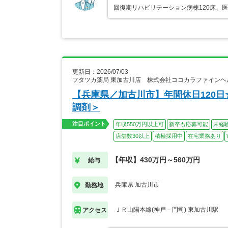
回復期リハビリテーション病棟120床、
更新日：2026/07/03
フタツカ薬局 東加古川店 株式会社ココカラファインヘ
【兵庫県／加古川市】年間休日120日
調剤＞
注目ポイント
年収550万円以上可
新卒も応募可能
未経
店舗数30以上
積極採用中
在宅業務あり
【年収】430万円～560万円
給与
兵庫県 加古川市
勤務地
ＪＲ山陽本線(神戸－門司) 東加古川駅
アクセス