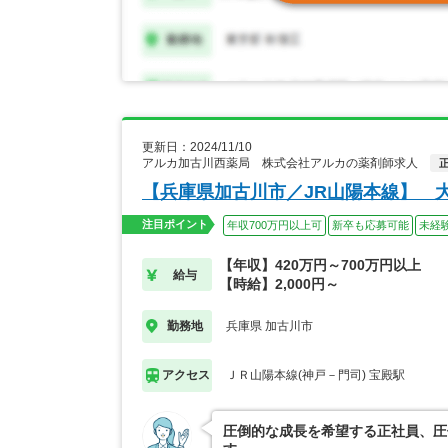
更新日：2024/11/10
アルカ加古川西薬局 株式会社アルカの薬剤師求人
【兵庫県加古川市／JR山陽本線】 
注目ポイント
年収700万円以上可
新卒も応募可能
未経
【年収】420万円～700万円以上
給与
【時給】2,000円～
兵庫県 加古川市
勤務地
ＪＲ山陽本線(神戸－門司) 宝殿駅
アクセス
圧倒的な成長を希望する正社員、圧