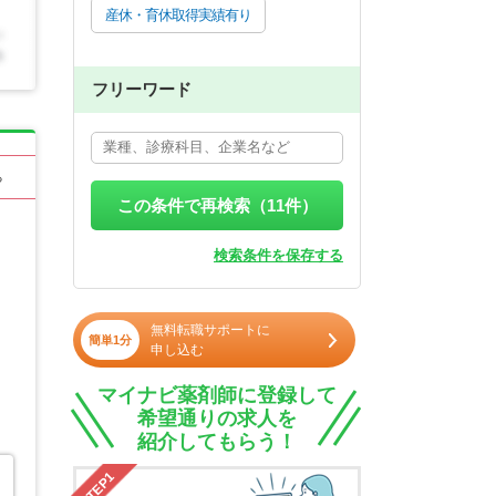
産休・育休取得実績有り
フリーワード
る
この条件で再検索（
11
件）
検索条件を保存する
無料転職サポートに
簡単1分
申し込む
マイナビ薬剤師に登録して
希望通りの求人を
紹介してもらう！
STEP1