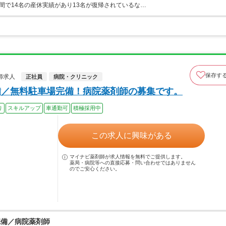
間で14名の産休実績があり13名が復帰されているな…
保存す
師求人
正社員
病院・クリニック
備／無料駐車場完備！病院薬剤師の募集です。
り
スキルアップ
車通勤可
積極採用中
この求人に興味がある
マイナビ薬剤師が求人情報を無料でご提供します。
薬局・病院等への直接応募・問い合わせではありません
のでご安心ください。
完備／病院薬剤師