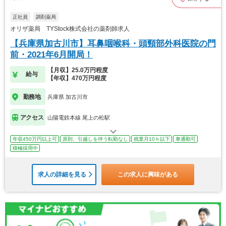
正社員
調剤薬局
オリザ薬局 TYStock株式会社の薬剤師求人
【兵庫県加古川市】耳鼻咽喉科・頭頸部外科医院の門
前・2021年6月開局！
【月収】25.0万円程度
給与
【年収】470万円程度
勤務地
兵庫県 加古川市
アクセス
山陽電鉄本線 尾上の松駅
年収450万円以上可
原則、引越しを伴う転勤なし
残業月10ｈ以下
車通勤可
積極採用中
求人の詳細を見る
この求人に興味がある