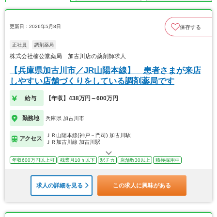
更新日：2026年5月8日
保存する
正社員
調剤薬局
株式会社楠公堂薬局 加古川店の薬剤師求人
【兵庫県加古川市／JR山陽本線】 患者さまが来店
しやすい店舗づくりをしている調剤薬局です
給与
【年収】438万円～600万円
勤務地
兵庫県 加古川市
ＪＲ山陽本線(神戸－門司) 加古川駅
アクセス
ＪＲ加古川線 加古川駅
年収600万円以上可
残業月10ｈ以下
駅チカ
店舗数30以上
積極採用中
求人の詳細を見る
この求人に興味がある