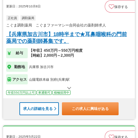
更新日：2025年10月8日
保存する
正社員
調剤薬局
こぐま調剤薬局 こぐまファーマシー合同会社の薬剤師求人
【兵庫県加古川市】18時半まで★耳鼻咽喉科の門前
薬局での薬剤師募集です。
【年収】450万円～550万円程度
給与
【時給】2,000円～2,300円
勤務地
兵庫県 加古川市
アクセス
山陽電鉄本線 別府(兵庫)駅
年収550万円以上可
車通勤可
積極採用中
求人の詳細を見る
この求人に興味がある
更新日：2025年5月22日
保存する