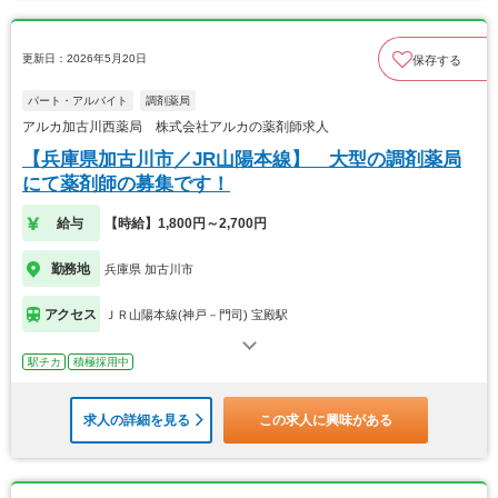
更新日：2026年5月20日
保存する
パート・アルバイト
調剤薬局
アルカ加古川西薬局 株式会社アルカの薬剤師求人
【兵庫県加古川市／JR山陽本線】 大型の調剤薬局
にて薬剤師の募集です！
給与
【時給】1,800円～2,700円
勤務地
兵庫県 加古川市
アクセス
ＪＲ山陽本線(神戸－門司) 宝殿駅
駅チカ
積極採用中
求人の詳細を見る
この求人に興味がある