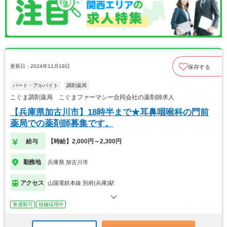
更新日：2024年11月19日
保存する
パート・アルバイト
調剤薬局
こぐま調剤薬局 こぐまファーマシー合同会社の薬剤師求人
【兵庫県加古川市】18時半まで★耳鼻咽喉科の門前
薬局での薬剤師募集です。
給与
【時給】2,000円～2,300円
勤務地
兵庫県 加古川市
アクセス
山陽電鉄本線 別府(兵庫)駅
車通勤可
積極採用中