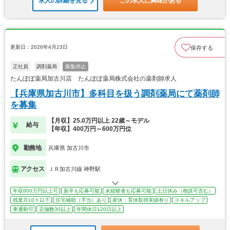
求人の詳細を見る
この求人に興味がある
更新日：2026年4月23日
保存する
正社員
調剤薬局
募集停止
たんぽぽ薬局加古川店 たんぽぽ薬局株式会社の薬剤師求人
【兵庫県加古川市】多科目を扱う調剤薬局にて薬剤師
を募集
【月収】25.0万円以上 22歳～モデル
給与
【年収】400万円～600万円位
勤務地
兵庫県 加古川市
アクセス
ＪＲ加古川線 神野駅
年収600万円以上可
新卒も応募可能
未経験者も応募可能
土日休み（相談可含む）
残業月10ｈ以下
住宅補助（手当）あり
産休・育休取得実績有り
スキルアップ
車通勤可
店舗数30以上
年間休日120日以上