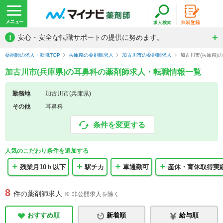
!
安心・安全な転職サポートの提供に努めます。
薬剤師の求人・転職TOP
兵庫県の薬剤師求人
加古川市の薬剤師求人
加古川市(兵庫県)
加古川市(兵庫県)の耳鼻科の薬剤師求人・転職情報一覧
勤務地
加古川市(兵庫県)
その他
耳鼻科
条件を変更する
人気のこだわり条件を追加する
残業月10ｈ以下
駅チカ
車通勤可
産休・育休取得実
8
件の薬剤師求人
※ 非公開求人を除く
おすすめ順
新着順
給与順