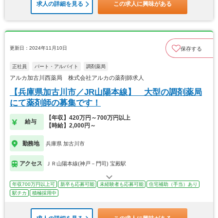
求人の詳細を見る
この求人に興味がある
更新日：2024年11月10日
保存する
正社員
パート・アルバイト
調剤薬局
アルカ加古川西薬局 株式会社アルカの薬剤師求人
【兵庫県加古川市／JR山陽本線】 大型の調剤薬局
にて薬剤師の募集です！
【年収】420万円～700万円以上
給与
【時給】2,000円～
勤務地
兵庫県 加古川市
アクセス
ＪＲ山陽本線(神戸－門司) 宝殿駅
年収700万円以上可
新卒も応募可能
未経験者も応募可能
住宅補助（手当）あり
駅チカ
積極採用中