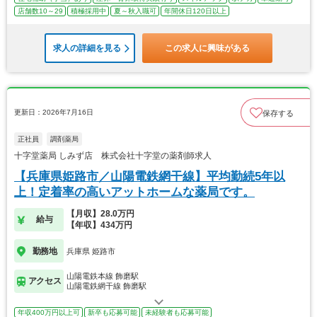
店舗数10～29
積極採用中
夏～秋入職可
年間休日120日以上
求人の詳細を見る
この求人に興味がある
更新日：2026年7月16日
保存する
正社員
調剤薬局
十字堂薬局 しみず店 株式会社十字堂の薬剤師求人
【兵庫県姫路市／山陽電鉄網干線】平均勤続5年以
上！定着率の高いアットホームな薬局です。
【月収】28.0万円
給与
【年収】434万円
勤務地
兵庫県 姫路市
山陽電鉄本線 飾磨駅
アクセス
山陽電鉄網干線 飾磨駅
年収400万円以上可
新卒も応募可能
未経験者も応募可能