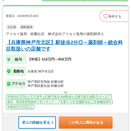
更新日：2026年6月18日
保存する
正社員
調剤薬局
アイセイ薬局 鈴蘭台店 株式会社アイセイ薬局の薬剤師求人
【兵庫県神戸市北区】駅徒歩2分◎～薬剤師～総合科
目取扱いの店舗です
給与
【年収】418万円～806万円
勤務地
兵庫県 神戸市北区
神戸電鉄有馬線 鈴蘭台駅
アクセス
神戸電鉄粟生線 鈴蘭台駅
年収800万円以上可
新卒も応募可能
未経験者も応募可能
残業月10ｈ以下
産休・育休取得実績有り
スキルアップ
駅チカ
店舗数30以上
積極採用中
年間休日120日以上
求人の詳細を見る
この求人に興味がある