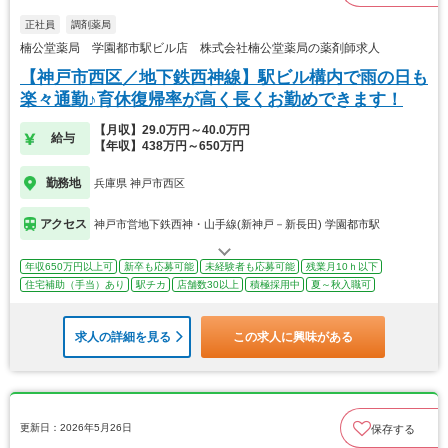
正社員
調剤薬局
楠公堂薬局 学園都市駅ビル店 株式会社楠公堂薬局の薬剤師求人
【神戸市西区／地下鉄西神線】駅ビル構内で雨の日も
楽々通勤♪育休復帰率が高く長くお勤めできます！
【月収】29.0万円～40.0万円
給与
【年収】438万円～650万円
勤務地
兵庫県 神戸市西区
アクセス
神戸市営地下鉄西神・山手線(新神戸－新長田) 学園都市駅
年収650万円以上可
新卒も応募可能
未経験者も応募可能
残業月10ｈ以下
住宅補助（手当）あり
駅チカ
店舗数30以上
積極採用中
夏～秋入職可
求人の詳細を見る
この求人に興味がある
更新日：2026年5月26日
保存する