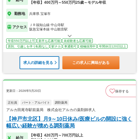
【年収】400万円～550万円25歳～モデル年収
勤務地
兵庫県 宝塚市
ＪＲ福知山線 中山寺駅
アクセス
阪急宝塚本線 中山観音駅
年収550万円以上可
新卒も応募可能
未経験者も応募可能
原則、引越しを伴う転勤なし
駅チカ
車通勤可
積極採用中
年間休日120日以上
求人の詳細を見る
この求人に興味がある
更新日：2026年5月20日
保存する
正社員
パート・アルバイト
調剤薬局
アルカ田尾寺駅前薬局 株式会社アルカの薬剤師求人
【神戸市北区】月9～10日休み/医療ビルの開設に強く
幅広い経験が積める調剤薬局
【年収】420万円～700万円以上
給与