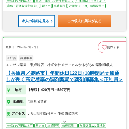
年収650万円以上可
原則、引越しを伴う転勤なし
住宅補助（手当）あり
産休・育休取得実績有り
駅チカ
車通勤可
店舗数10～29
積極採用中
求人の詳細を見る
この求人に興味がある
更新日：2026年7月27日
保存する
正社員
調剤薬局
エンゼル薬局 東姫路店 株式会社メディカルかるがもの薬剤師求人
【兵庫県／姫路市】年間休日122日♪18時閉局☆風通
しが良く高定着率の調剤薬局で薬剤師募集＜正社員＞
給与
【年収】420万円～580万円
勤務地
兵庫県 姫路市
アクセス
ＪＲ山陽本線(神戸－門司) 東姫路駅
年収550万円以上可
駅チカ
車通勤可
積極採用中
年間休日120日以上