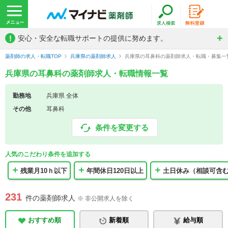
!
安心・安全な転職サポートの提供に努めます。
薬剤師の求人・転職TOP
兵庫県の薬剤師求人
兵庫県の耳鼻科の薬剤師求人・転職・募集一
兵庫県の耳鼻科の薬剤師求人・転職情報一覧
勤務地
兵庫県 全体
その他
耳鼻科
条件を変更する
人気のこだわり条件を追加する
残業月10ｈ以下
年間休日120日以上
土日休み（相談可含
231
件の薬剤師求人
※ 非公開求人を除く
おすすめ順
新着順
給与順