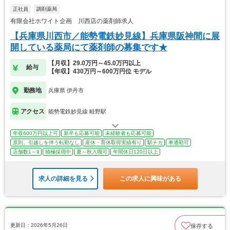
正社員
調剤薬局
有限会社ホワイト企画 川西店の薬剤師求人
【兵庫県川西市／能勢電鉄妙見線】兵庫県阪神間に展
開している薬局にて薬剤師の募集です★
【月収】29.0万円～45.0万円以上
給与
【年収】430万円～600万円位 モデル
勤務地
兵庫県 伊丹市
アクセス
能勢電鉄妙見線 畦野駅
年収600万円以上可
新卒も応募可能
未経験者も応募可能
原則、引越しを伴う転勤なし
産休・育休取得実績有り
駅チカ
車通勤可
店舗数1～9
積極採用中
夏～秋入職可
年間休日120日以上
求人の詳細を見る
この求人に興味がある
更新日：2026年5月26日
保存する