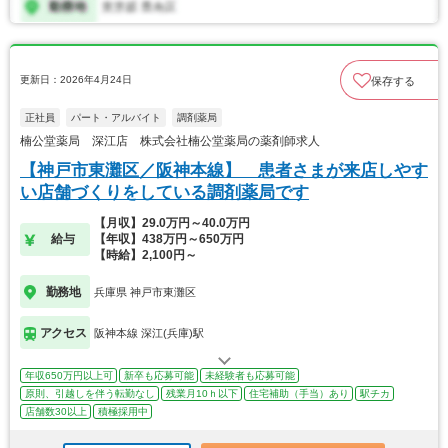
更新日：2026年4月24日
保存する
正社員
パート・アルバイト
調剤薬局
楠公堂薬局 深江店 株式会社楠公堂薬局の薬剤師求人
【神戸市東灘区／阪神本線】 患者さまが来店しやす
い店舗づくりをしている調剤薬局です
【月収】29.0万円～40.0万円
給与
【年収】438万円～650万円
【時給】2,100円～
勤務地
兵庫県 神戸市東灘区
アクセス
阪神本線 深江(兵庫)駅
年収650万円以上可
新卒も応募可能
未経験者も応募可能
原則、引越しを伴う転勤なし
残業月10ｈ以下
住宅補助（手当）あり
駅チカ
店舗数30以上
積極採用中