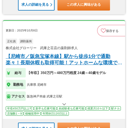
求人の詳細を見る
この求人に興味がある
更新日：2025年10月8日
保存する
正社員
調剤薬局
株式会社グローリー 武庫之荘店の薬剤師求人
【尼崎市／阪急宝塚本線】駅から徒歩1分で通勤
楽々！長期休暇も取得可能！アットホームな環境で
す！
給与
【年収】350万円～480万円程度 24歳～40歳モデル
勤務地
兵庫県 尼崎市
アクセス
阪急神戸本線 武庫之荘駅
年収450万円以上可
新卒も応募可能
未経験者も応募可能
残業月10ｈ以下
駅チカ
店舗数1～9
積極採用中
年間休日120日以上