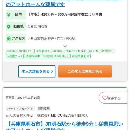
のアットホームな薬局です
給与
【年収】420万円～600万円経験年数により考慮
勤務地
兵庫県 明石市
アクセス
ＪＲ山陽本線(神戸－門司) 明石駅
年収600万円以上可
未経験者も応募可能
残業月10ｈ以下
駅チカ
車通勤可
店舗数1～9
積極採用中
年間休日120日以上
在宅業務あり
求人の詳細を見る
この求人に興味がある
更新日：2024年11月19日
保存する
パート・アルバイト
調剤薬局
かんの薬局相生店 株式会社MD CUREの薬剤師求人
【兵庫県明石市】JR明石駅から徒歩9分！従業員思い