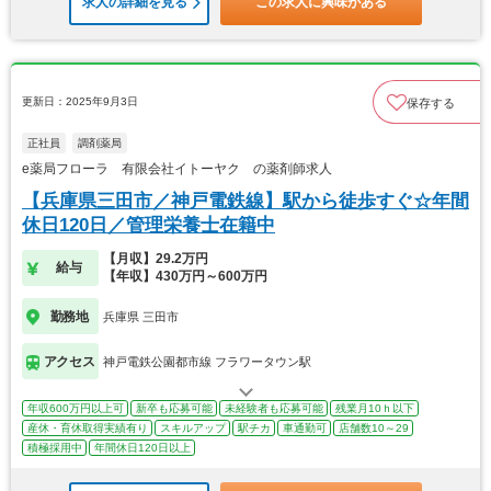
求人の詳細を見る
この求人に興味がある
更新日：2025年9月3日
保存する
正社員
調剤薬局
e薬局フローラ 有限会社イトーヤク の薬剤師求人
【兵庫県三田市／神戸電鉄線】駅から徒歩すぐ☆年間
休日120日／管理栄養士在籍中
【月収】29.2万円
給与
【年収】430万円～600万円
勤務地
兵庫県 三田市
アクセス
神戸電鉄公園都市線 フラワータウン駅
年収600万円以上可
新卒も応募可能
未経験者も応募可能
残業月10ｈ以下
産休・育休取得実績有り
スキルアップ
駅チカ
車通勤可
店舗数10～29
積極採用中
年間休日120日以上