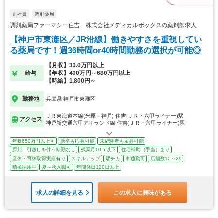
正社員
調剤薬局
調剤薬局ファーマシー住吉 株式会社メディカルボックスの薬剤師求人
【神戸市東灘区／JR沿線】働きやすさを重視してい
る薬局です！週36時間or40時間勤務の選択が可能◎
【月収】30.0万円以上
給与
【年収】400万円～680万円以上
【時給】1,800円～
勤務地
兵庫県 神戸市東灘区
ＪＲ東海道本線(米原－神戸) 住吉(ＪＲ・六甲ライナー)駅
アクセス
神戸新交通六甲アイランド線 住吉(ＪＲ・六甲ライナー)駅
年収650万円以上可
新卒も応募可能
未経験者も応募可能
原則、引越しを伴う転勤なし
残業月10ｈ以下
住宅補助（手当）あり
産休・育休取得実績有り
スキルアップ
駅チカ
車通勤可
店舗数10～29
積極採用中
夏～秋入職可
年間休日120日以上
求人の詳細を見る
この求人に興味がある