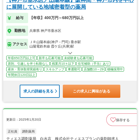
【神戸市垂水区／山陽本線】阪神間・神戸市内を中心
に展開している地域密着型の薬局
給与
【年収】400万円～680万円以上
勤務地
兵庫県 神戸市垂水区
ＪＲ山陽本線(神戸－門司) 垂水駅
アクセス
山陽電鉄本線 霞ケ丘(兵庫)駅
年収650万円以上可
新卒も応募可能
未経験者も応募可能
原則、引越しを伴う転勤なし
残業月10ｈ以下
住宅補助（手当）あり
産休・育休取得実績有り
スキルアップ
車通勤可
店舗数10～29
積極採用中
年間休日120日以上
求人の詳細を見る
この求人に興味がある
更新日：2025年1月20日
保存する
正社員
調剤薬局
ティエス調剤薬局 白水店 株式会社ティエスプランの薬剤師求人