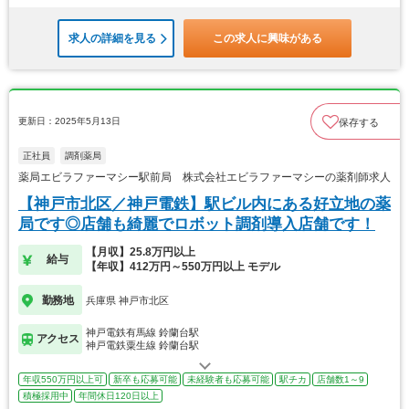
求人の詳細を見る
この求人に興味がある
更新日：2025年5月13日
保存する
正社員
調剤薬局
薬局エビラファーマシー駅前局 株式会社エビラファーマシーの薬剤師求人
【神戸市北区／神戸電鉄】駅ビル内にある好立地の薬
局です◎店舗も綺麗でロボット調剤導入店舗です！
【月収】25.8万円以上
給与
【年収】412万円～550万円以上 モデル
勤務地
兵庫県 神戸市北区
神戸電鉄有馬線 鈴蘭台駅
アクセス
神戸電鉄粟生線 鈴蘭台駅
年収550万円以上可
新卒も応募可能
未経験者も応募可能
駅チカ
店舗数1～9
積極採用中
年間休日120日以上