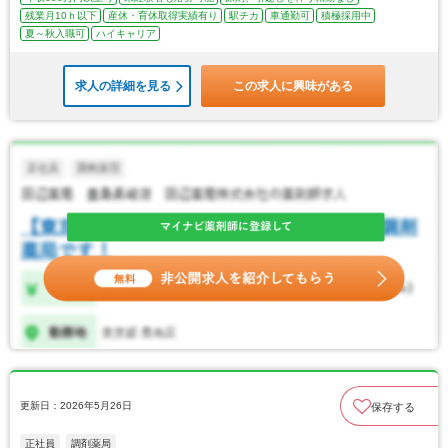
残業月10ｈ以下
産休・育休取得実績有り
駅チカ
車通勤可
積極採用中
夏～秋入職可
ハイキャリア
求人の詳細を見る
この求人に興味がある
更新日：2026年5月26日
保存する
正社員
調剤薬局