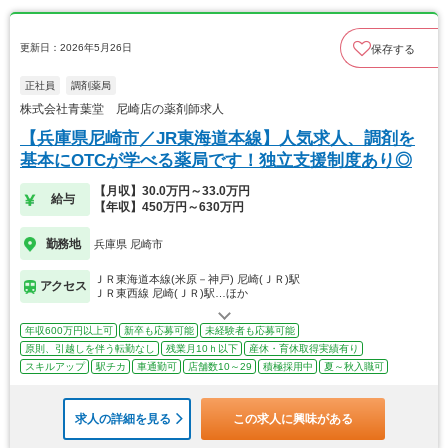
更新日：2026年5月26日
保存する
正社員
調剤薬局
株式会社青葉堂 尼崎店の薬剤師求人
【兵庫県尼崎市／JR東海道本線】人気求人、調剤を
基本にOTCが学べる薬局です！独立支援制度あり◎
【月収】30.0万円～33.0万円
給与
【年収】450万円～630万円
勤務地
兵庫県 尼崎市
ＪＲ東海道本線(米原－神戸) 尼崎(ＪＲ)駅
アクセス
ＪＲ東西線 尼崎(ＪＲ)駅…ほか
年収600万円以上可
新卒も応募可能
未経験者も応募可能
原則、引越しを伴う転勤なし
残業月10ｈ以下
産休・育休取得実績有り
スキルアップ
駅チカ
車通勤可
店舗数10～29
積極採用中
夏～秋入職可
求人の詳細を見る
この求人に興味がある