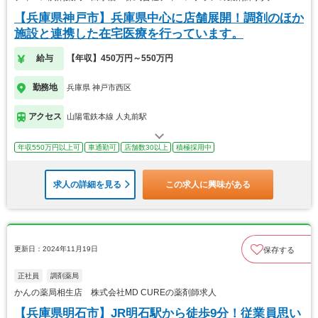
【兵庫県神戸市】兵庫県中心に店舗展開！調剤のほか
施設と連携した在宅医療を行っています。
給与
【年収】450万円～550万円
勤務地
兵庫県 神戸市西区
アクセス
山陽電鉄本線 人丸前駅
年収550万円以上可
車通勤可
店舗数30以上
積極採用中
求人の詳細を見る
この求人に興味がある
更新日：2024年11月19日
保存する
正社員
調剤薬局
かんの薬局相生店 株式会社MD CUREの薬剤師求人
【兵庫県明石市】JR明石駅から徒歩9分！従業員思い