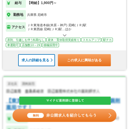
給与
【時給】1,900円～
勤務地
兵庫県 尼崎市
ＪＲ東海道本線(米原－神戸) 尼崎(ＪＲ)駅
アクセス
ＪＲ東西線 尼崎(ＪＲ)駅…ほか
原則、引越しを伴う転勤なし
産休・育休取得実績有り
スキルアップ
駅チカ
車通勤可
店舗数10～29
積極採用中
求人の詳細を見る
この求人に興味がある