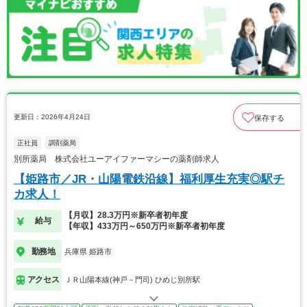
更新日：2026年4月24日
保存する
正社員
調剤薬局
別所薬局 株式会社ユーアイファーマシーの薬剤師求人
【姫路市／JR・山陽電鉄沿線】福利厚生充実◎駅チ
カ求人！
【月収】28.3万円※新卒者初年度
給与
【年収】433万円～650万円※新卒者初年度
勤務地
兵庫県 姫路市
アクセス
ＪＲ山陽本線(神戸－門司) ひめじ別所駅