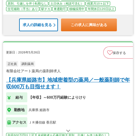
原則、引越しを伴う転勤なし
土日休み（相談可含む）
残業月10ｈ以下
住宅補助（手当）あり
駅チカ
車通勤可
積極採用中
年間休日120日以上
求人の詳細を見る
この求人に興味がある
更新日：2026年5月26日
保存する
正社員
調剤薬局
有限会社アート薬局の薬剤師求人
【兵庫県姫路市】地域密着型の薬局／一般薬剤師で年
収600万も目指せます！
給与
【年収】～600万円経験によりけり
勤務地
兵庫県 姫路市
アクセス
ＪＲ播但線 香呂駅
年収600万円以上可
未経験者も応募可能
原則、引越しを伴う転勤なし