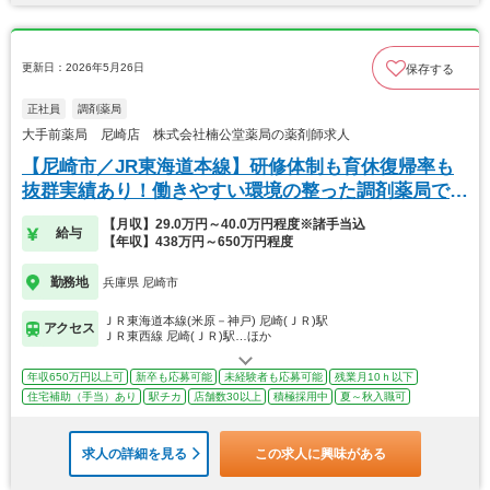
更新日：2026年5月26日
保存する
正社員
調剤薬局
大手前薬局 尼崎店 株式会社楠公堂薬局の薬剤師求人
【尼崎市／JR東海道本線】研修体制も育休復帰率も
抜群実績あり！働きやすい環境の整った調剤薬局で
す。
【月収】29.0万円～40.0万円程度※諸手当込
給与
【年収】438万円～650万円程度
勤務地
兵庫県 尼崎市
ＪＲ東海道本線(米原－神戸) 尼崎(ＪＲ)駅
アクセス
ＪＲ東西線 尼崎(ＪＲ)駅…ほか
年収650万円以上可
新卒も応募可能
未経験者も応募可能
残業月10ｈ以下
住宅補助（手当）あり
駅チカ
店舗数30以上
積極採用中
夏～秋入職可
求人の詳細を見る
この求人に興味がある