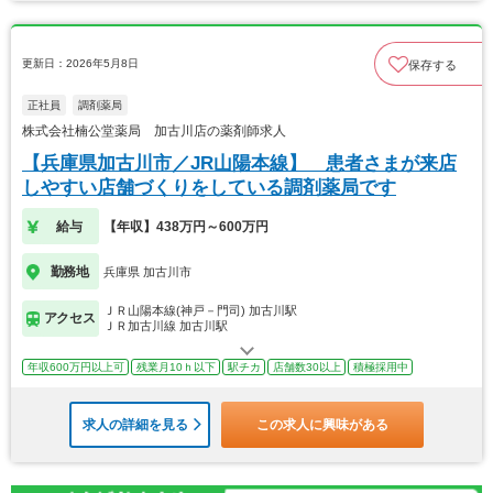
更新日：2026年5月8日
保存する
正社員
調剤薬局
株式会社楠公堂薬局 加古川店の薬剤師求人
【兵庫県加古川市／JR山陽本線】 患者さまが来店
しやすい店舗づくりをしている調剤薬局です
給与
【年収】438万円～600万円
勤務地
兵庫県 加古川市
ＪＲ山陽本線(神戸－門司) 加古川駅
アクセス
ＪＲ加古川線 加古川駅
年収600万円以上可
残業月10ｈ以下
駅チカ
店舗数30以上
積極採用中
求人の詳細を見る
この求人に興味がある