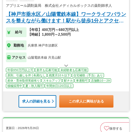
アプリエール調剤薬局 株式会社メディカルボックスの薬剤師求人
【神戸市垂水区／山陽電鉄本線】ワークライフバラン
スを整えながら働けます！駅から徒歩1分とアクセス
◎
【年収】400万円～680万円以上
給与
【時給】1,800円～2,500円
勤務地
兵庫県 神戸市須磨区
アクセス
山陽電鉄本線 月見山駅
年収650万円以上可
新卒も応募可能
未経験者も応募可能
原則、引越しを伴う転勤なし
残業月10ｈ以下
住宅補助（手当）あり
産休・育休取得実績有り
スキルアップ
駅チカ
車通勤可
店舗数10～29
積極採用中
夏～秋入職可
年間休日120日以上
求人の詳細を見る
この求人に興味がある
更新日：2026年5月26日
保存する