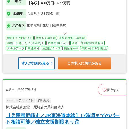
給与
【年収】430万円～627万円
勤務地
兵庫県 川辺郡猪名川町
アクセス
能勢電鉄日生線 日生中央駅
年収600万円以上可
新卒も応募可能
未経験者も応募可能
原則、引越しを伴う転勤なし
残業月10ｈ以下
産休・育休取得実績有り
スキルアップ
車通勤可
店舗数10～29
積極採用中
年間休日120日以上
求人の詳細を見る
この求人に興味がある
更新日：2026年5月8日
保存する
パート・アルバイト
調剤薬局
株式会社青葉堂 尼崎店の薬剤師求人
【兵庫県尼崎市／JR東海道本線】17時頃までのパー
ト相談可能／独立支援制度あり◎