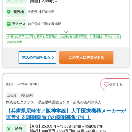
【時給】2,000円～
勤務地
兵庫県 神戸市北区
アクセス
神戸電鉄三田線 岡場駅
年収700万円以上可
新卒も応募可能
未経験者も応募可能
住宅補助（手当）あり
積極採用中
求人の詳細を見る
この求人に興味がある
更新日：2026年5月20日
保存する
正社員
調剤薬局
株式会社ニチホス 県立尼崎医療センター前店の薬剤師求人
【兵庫県尼崎市／阪神本線】大手医療機器メーカーが
運営する調剤薬局での薬剤募集です！
【月収】25.0万円～40.0万円24歳～45歳モデル
給与
【年収】400万円～550万円位 24歳～45歳モデル