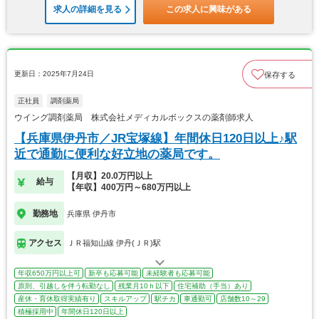
求人の詳細を見る
この求人に興味がある
更新日：2025年7月24日
保存する
正社員
調剤薬局
ウイング調剤薬局 株式会社メディカルボックスの薬剤師求人
【兵庫県伊丹市／JR宝塚線】年間休日120日以上♪駅
近で通勤に便利な好立地の薬局です。
【月収】20.0万円以上
給与
【年収】400万円～680万円以上
勤務地
兵庫県 伊丹市
アクセス
ＪＲ福知山線 伊丹(ＪＲ)駅
年収650万円以上可
新卒も応募可能
未経験者も応募可能
原則、引越しを伴う転勤なし
残業月10ｈ以下
住宅補助（手当）あり
産休・育休取得実績有り
スキルアップ
駅チカ
車通勤可
店舗数10～29
積極採用中
年間休日120日以上