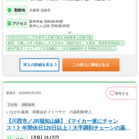
勤務地
兵庫県 尼崎市
阪神本線 尼崎(阪神)駅
アクセス
阪神なんば線 尼崎(阪神)駅
年収550万円以上可
新卒も応募可能
未経験者も応募可能
原則、引越しを伴う転勤なし
土日休み（相談可含む）
産休・育休取得実績有り
総合門前
スキルアップ
店舗数10～29
積極採用中
年間休日120日以上
求人の詳細を見る
この求人に興味がある
更新日：2026年5月15日
保存する
正社員
調剤薬局
いながわ薬局 有限会社イトーヤク の薬剤師求人
【川西市／JR福知山線】《マイカー派にチャン
ス！》年間休日120日以上！大手調剤チェーンの薬局
です♪
【月収】29.2万円