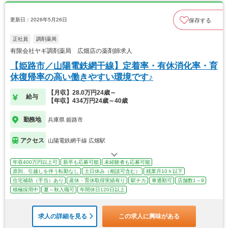
更新日：2026年5月26日
保存する
正社員
調剤薬局
有限会社ヤギ調剤薬局 広畑店の薬剤師求人
【姫路市／山陽電鉄網干線】定着率・有休消化率・育
休復帰率の高い働きやすい環境です♪
【月収】28.0万円24歳～
給与
【年収】434万円24歳～40歳
勤務地
兵庫県 姫路市
アクセス
山陽電鉄網干線 広畑駅
年収400万円以上可
新卒も応募可能
未経験者も応募可能
原則、引越しを伴う転勤なし
土日休み（相談可含む）
残業月10ｈ以下
住宅補助（手当）あり
産休・育休取得実績有り
駅チカ
車通勤可
店舗数1～9
積極採用中
夏～秋入職可
年間休日120日以上
求人の詳細を見る
この求人に興味がある