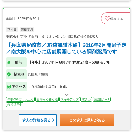
更新日：2026年6月18日
保存する
正社員
調剤薬局
株式会社プラザ薬局 ミリオンタウン塚口店の薬剤師求人
【兵庫県尼崎市／JR東海道本線】2016年2月開局予定
／南大阪を中心に店舗展開している調剤薬局です
給与
【年収】350万円～600万円程度 24歳～50歳モデル
勤務地
兵庫県 尼崎市
アクセス
ＪＲ福知山線 塚口(ＪＲ)駅
年収600万円以上可
新卒も応募可能
スキルアップ
駅チカ
店舗数1～9
積極採用中
求人の詳細を見る
この求人に興味がある