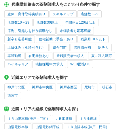
兵庫県姫路市の薬剤師求人をこだわり条件で探す
産休・育休取得実績有り
スキルアップ
店舗数1～9
店舗数10～29
店舗数30以上
年間休日120日以上
原則、引越しを伴う転勤なし
未経験者も応募可能
新卒も応募可能
住宅補助（手当）あり
残業月10ｈ以下
土日休み（相談可含む）
総合門前
管理職候補
駅チカ
車通勤可
在宅業務あり
登録販売者の求人
夏～秋入職可
ハイキャリア
積極採用中の求人
WEB面接OK
近隣エリアで薬剤師求人を探す
神戸市北区
神戸市中央区
神戸市西区
尼崎市
明石市
西宮市
近隣エリアの路線で薬剤師求人を探す
ＪＲ山陽本線(神戸－門司)
ＪＲ姫新線
ＪＲ播但線
山陽電鉄本線
山陽電鉄網干線
ＪＲ山陽本線(神戸－門司)