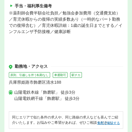
手当・福利厚生備考
※薬剤師会費半額会社負担／勉強会参加費用（交通費支給）
／育児休暇からの復帰の実績多数あり（一時的なパート勤務
での復帰含む）／育児休暇詳細：1歳の誕生日までとする／イ
ンフルエンザ予防接種／健康診断
勤務地・アクセス
原則、引越しを伴う転勤なし
車通勤可
駅チカ
兵庫県姫路市飾磨区清水188
山陽電鉄本線「飾磨駅」 徒歩3分
山陽電鉄網干線「飾磨駅」 徒歩3分
同じエリアで似た条件の求人や、同じ路線の求人なども喜んでご紹
介いたします。お悩みやご希望があれば、ぜひご相談ください。
無料で相談する