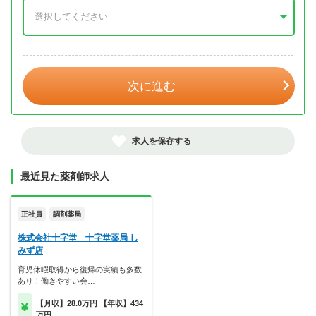
年 3月
次に進む
求人を保存する
最近見た薬剤師求人
正社員
調剤薬局
株式会社十字堂 十字堂薬局 し
みず店
育児休暇取得から復帰の実績も多数
あり！働きやすい会…
【月収】28.0万円 【年収】434
万円