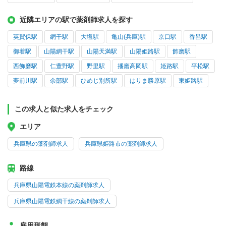
近隣エリアの駅で薬剤師求人を探す
英賀保駅
網干駅
大塩駅
亀山(兵庫)駅
京口駅
香呂駅
御着駅
山陽網干駅
山陽天満駅
山陽姫路駅
飾磨駅
西飾磨駅
仁豊野駅
野里駅
播磨高岡駅
姫路駅
平松駅
夢前川駅
余部駅
ひめじ別所駅
はりま勝原駅
東姫路駅
この求人と似た求人をチェック
エリア
兵庫県の薬剤師求人
兵庫県姫路市の薬剤師求人
路線
兵庫県山陽電鉄本線の薬剤師求人
兵庫県山陽電鉄網干線の薬剤師求人
雇用形態