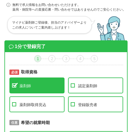
無料で求人情報をお問い合わせいただけます。
薬局・病院等への直接応募・問い合わせではありませんのでご安心ください。
マイナビ薬剤師ご登録後、担当のアドバイザーより
この求人についてご案内差し上げます！
1分で登録完了
1
2
3
4
5
取得資格
必須
必須
薬剤師
認定薬剤師
薬剤師取得見込
登録販売者
取得予定年
希望の就業時期
必須
任意