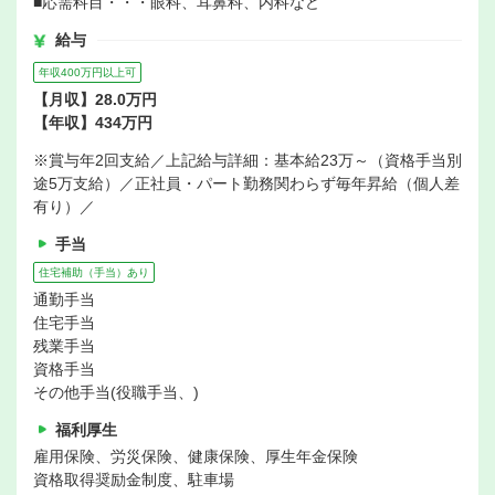
■応需科目・・・眼科、耳鼻科、内科など
給与
年収400万円以上可
【月収】28.0万円
【年収】434万円
※賞与年2回支給／上記給与詳細：基本給23万～（資格手当別
途5万支給）／正社員・パート勤務関わらず毎年昇給（個人差
有り）／
手当
住宅補助（手当）あり
通勤手当
住宅手当
残業手当
資格手当
その他手当(役職手当、)
福利厚生
雇用保険、労災保険、健康保険、厚生年金保険
資格取得奨励金制度、駐車場