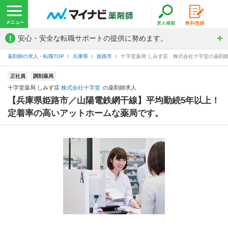
!
安心・安全な転職サポートの提供に努めます。
薬剤師の求人・転職TOP
兵庫県
姫路市
十字堂薬局 しみず店 株式会社十字堂の薬剤
正社員
調剤薬局
十字堂薬局 しみず店
株式会社十字堂
の薬剤師求人
【兵庫県姫路市／山陽電鉄網干線】平均勤続5年以上！
定着率の高いアットホームな薬局です。