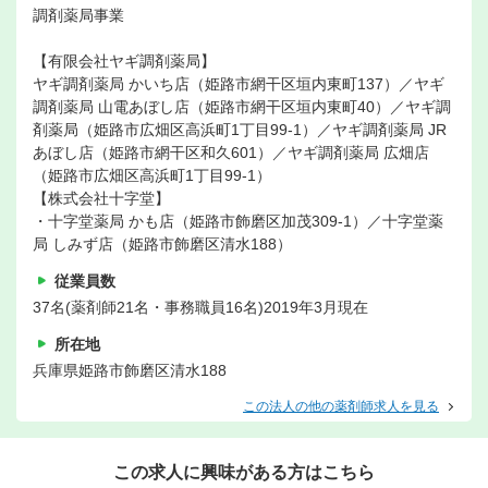
調剤薬局事業
【有限会社ヤギ調剤薬局】
ヤギ調剤薬局 かいち店（姫路市網干区垣内東町137）／ヤギ
調剤薬局 山電あぼし店（姫路市網干区垣内東町40）／ヤギ調
剤薬局（姫路市広畑区高浜町1丁目99-1）／ヤギ調剤薬局 JR
あぼし店（姫路市網干区和久601）／ヤギ調剤薬局 広畑店
（姫路市広畑区高浜町1丁目99-1）
【株式会社十字堂】
・十字堂薬局 かも店（姫路市飾磨区加茂309-1）／十字堂薬
局 しみず店（姫路市飾磨区清水188）
従業員数
37名(薬剤師21名・事務職員16名)2019年3月現在
所在地
兵庫県姫路市飾磨区清水188
この法人の他の薬剤師求人を見る
この求人に興味がある方はこちら