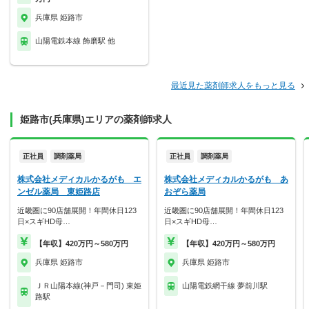
兵庫県 姫路市
山陽電鉄本線 飾磨駅 他
最近見た薬剤師求人をもっと見る
姫路市(兵庫県)エリアの薬剤師求人
正社員
調剤薬局
正社員
調剤薬局
株式会社メディカルかるがも エ
株式会社メディカルかるがも あ
ンゼル薬局 東姫路店
おぞら薬局
近畿圏に90店舗展開！年間休日123
近畿圏に90店舗展開！年間休日123
日×スギHD母…
日×スギHD母…
【年収】420万円～580万円
【年収】420万円～580万円
兵庫県 姫路市
兵庫県 姫路市
ＪＲ山陽本線(神戸－門司) 東姫
山陽電鉄網干線 夢前川駅
路駅