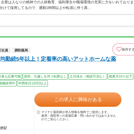
、企業は人なりの精神での人材教育、福利厚生や職場環境の充実に力をいれておりま
分けて採用してるので、通勤1時間以上や転居に伴う異…
保存す
正社員
調剤薬局
均勤続5年以上！定着率の高いアットホームな薬
験者も応募可能
原則、引越しを伴う転勤なし
土日休み（相談可含む）
残業月10ｈ以下
積極採用中
年間休日120日以上
この求人に興味がある
マイナビ薬剤師が求人情報を無料でご提供します。
薬局・病院等への直接応募・問い合わせではありません
のでご安心ください。
飾磨駅