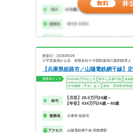
更新日：2026/05/26
十字堂薬局かも店 有限会社ヤギ調剤薬局の薬剤師求人
【兵庫県姫路市／山陽電鉄網干線】定
注目ポイント
年収400万円以上可
新卒も応募可能
未経
住宅補助（手当）あり
産休・育休取得実績
【月収】28.0万円24歳～
給与
【年収】434万円24歳～40歳
兵庫県 姫路市
勤務地
山陽電鉄網干線 西飾磨駅
アクセス