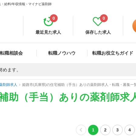
給料/年収情報 - マイナビ薬剤師
0
0
最近見た求人
保存した求人
転職相談会
転職ノウハウ
転職お役立ちガイド
努めます。
薬剤師求人
姫路市(兵庫県)の住宅補助（手当）ありの薬剤師求人・転職・募集一
宅補助（手当）ありの薬剤師求
1
2
3
4