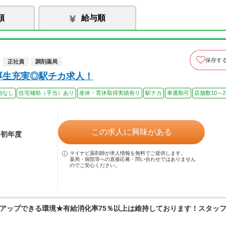
順
給与順
保存す
正社員
調剤薬局
厚生充実◎駅チカ求人！
勤なし
住宅補助（手当）あり
産休・育休取得実績有り
駅チカ
車通勤可
店舗数10～2
この求人に興味がある
者初年度
マイナビ薬剤師が求人情報を無料でご提供します。
薬局・病院等への直接応募・問い合わせではありません
のでご安心ください。
アップできる環境★有給消化率75％以上は維持しております！スタッ