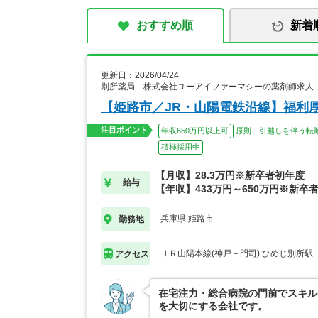
おすすめ順
新着
更新日：2026/04/24
別所薬局 株式会社ユーアイファーマシーの薬剤師求人
【姫路市／JR・山陽電鉄沿線】福利
注目ポイント
年収650万円以上可
原則、引越しを伴う転
積極採用中
【月収】28.3万円※新卒者初年度
給与
【年収】433万円～650万円※新卒
兵庫県 姫路市
勤務地
ＪＲ山陽本線(神戸－門司) ひめじ別所駅
アクセス
在宅注力・総合病院の門前でスキル
を大切にする会社です。