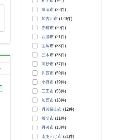
相生市
(7件)
豊岡市
(22件)
加古川市
(129件)
を
赤穂市
(20件)
西脇市
(21件)
宝塚市
(88件)
三木市
(35件)
高砂市
(37件)
る
川西市
(59件)
小野市
(19件)
可
三田市
(55件)
加西市
(18件)
丹波篠山市
(12件)
養父市
(11件)
丹波市
(15件)
南あわじ市
(21件)