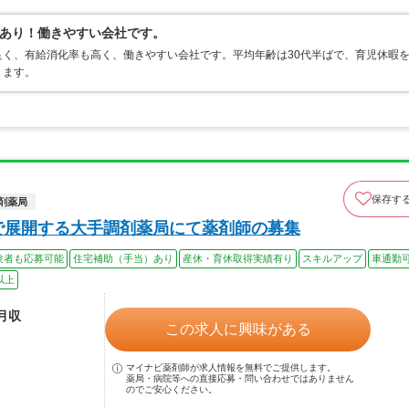
あり！働きやすい会社です。
く、有給消化率も高く、働きやすい会社です。平均年齢は30代半ばで、育児休暇
ります。
保存す
剤薬局
で展開する大手調剤薬局にて薬剤師の募集
験者も応募可能
住宅補助（手当）あり
産休・育休取得実績有り
スキルアップ
車通勤
以上
ル月収
この求人に興味がある
マイナビ薬剤師が求人情報を無料でご提供します。
薬局・病院等への直接応募・問い合わせではありません
のでご安心ください。