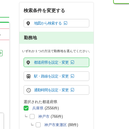
検索条件を変更する
地図から検索する
る
勤務地
いずれか１つの方法で勤務地を選んでください。
9
都道府県を設定・変更
駅・路線を設定・変更
通勤時間を設定・変更
選択された都道府県
兵庫県
(2556件)
神戸市
(766件)
フ
神戸市東灘区
(88件)