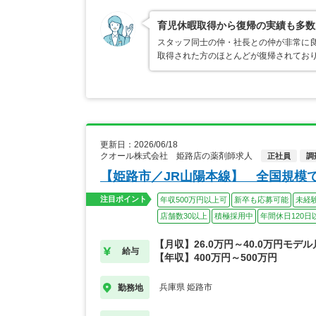
育児休暇取得から復帰の実績も多数
スタッフ同士の仲・社長との仲が非常に良
取得された方のほとんどが復帰されてお
更新日：2026/06/18
クオール株式会社 姫路店の薬剤師求人
正社員
調
【姫路市／JR山陽本線】 全国規模
注目ポイント
年収500万円以上可
新卒も応募可能
未経
店舗数30以上
積極採用中
年間休日120日
【月収】26.0万円～40.0万円モデ
給与
【年収】400万円～500万円
兵庫県 姫路市
勤務地