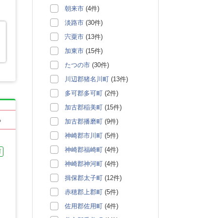
朝来市
(4件)
淡路市
(30件)
宍粟市
(13件)
加東市
(15件)
たつの市
(30件)
川辺郡猪名川町
(13件)
多可郡多可町
(2件)
加古郡稲美町
(15件)
る
加古郡播磨町
(9件)
神崎郡市川町
(5件)
神崎郡福崎町
(4件)
可
神崎郡神河町
(4件)
揖保郡太子町
(12件)
赤穂郡上郡町
(5件)
佐用郡佐用町
(4件)