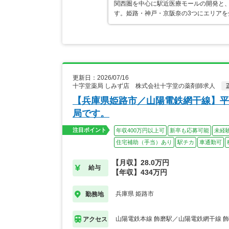
関西圏を中心に駅近医療モールの開発と
す。姫路・神戸・京阪奈の3つにエリアを
更新日：2026/07/16
十字堂薬局 しみず店 株式会社十字堂の薬剤師求人
【兵庫県姫路市／山陽電鉄網干線】平
局です。
注目ポイント
年収400万円以上可
新卒も応募可能
未経
住宅補助（手当）あり
駅チカ
車通勤可
【月収】28.0万円
給与
【年収】434万円
兵庫県 姫路市
勤務地
山陽電鉄本線 飾磨駅／山陽電鉄網干線 
アクセス