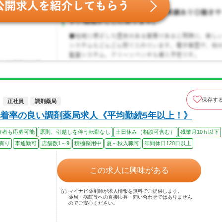
保存す
正社員
調剤薬局
着率の良い調剤薬局求人《平均勤続5年以上！》
験者も応募可能
原則、引越しを伴う転勤なし
土日休み（相談可含む）
残業月10ｈ以下
有り
車通勤可
店舗数1～9
積極採用中
夏～秋入職可
年間休日120日以上
この求人に興味がある
マイナビ薬剤師が求人情報を無料でご提供します。
薬局・病院等への直接応募・問い合わせではありません
のでご安心ください。