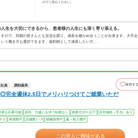
のでご安心ください。
分の人生を大切にできるから、患者様の人生にも深く寄り添える。
ますので、同期の皆さんとも交流を図り、成長を確かめ合うことが出来ます。大手企
という働き方も選択できます。薬剤師として成長したい方…
保存す
正社員
調剤薬局
◎完全週休2.5日でメリハリつけてご就業いただ
験者も応募可能
原則、引越しを伴う転勤なし
残業月10ｈ以下
住宅補助（手当）あり
チカ
車通勤可
店舗数1～9
積極採用中
夏～秋入職可
この求人に興味がある