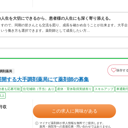
分の人生を大切にできるから、患者様の人生にも深く寄り添える。
ますので、同期の皆さんとも交流を図り、成長を確かめ合うことが出来ます。大手企
という働き方も選択できます。薬剤師として成長したい方…
保存す
調剤薬局
展開する大手調剤薬局にて薬剤師の募集
験者も応募可能
住宅補助（手当）あり
産休・育休取得実績有り
スキルアップ
車通勤
以上
ル月収
この求人に興味がある
マイナビ薬剤師が求人情報を無料でご提供します。
薬局・病院等への直接応募・問い合わせではありません