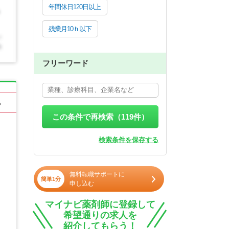
年間休日120日以上
残業月10ｈ以下
フリーワード
る
この条件で再検索（
119
件）
検索条件を保存する
無料転職サポートに
簡単1分
申し込む
マイナビ薬剤師に登録して
希望通りの求人を
紹介してもらう！