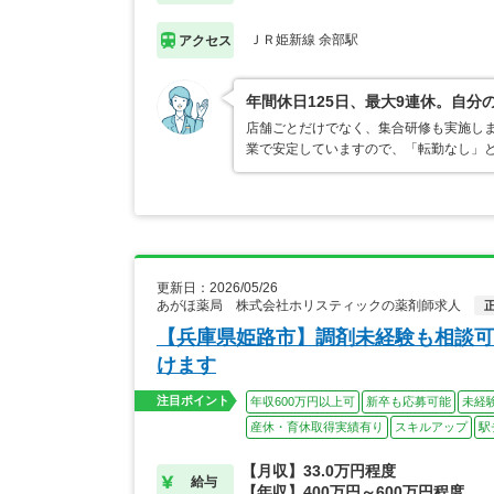
ＪＲ姫新線 余部駅
アクセス
年間休日125日、最大9連休。自
店舗ごとだけでなく、集合研修も実施し
業で安定していますので、「転勤なし」
更新日：2026/05/26
あがほ薬局 株式会社ホリスティックの薬剤師求人
【兵庫県姫路市】調剤未経験も相談可
けます
注目ポイント
年収600万円以上可
新卒も応募可能
未経
産休・育休取得実績有り
スキルアップ
駅
【月収】33.0万円程度
給与
【年収】400万円～600万円程度