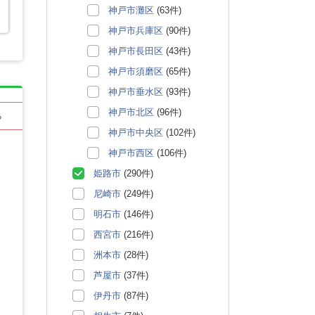
神戸市灘区
(63件)
神戸市兵庫区
(90件)
神戸市長田区
(43件)
神戸市須磨区
(65件)
神戸市垂水区
(93件)
神戸市北区
(96件)
る
神戸市中央区
(102件)
神戸市西区
(106件)
姫路市
(290件)
尼崎市
(249件)
明石市
(146件)
西宮市
(216件)
洲本市
(28件)
芦屋市
(37件)
伊丹市
(87件)