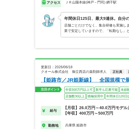
ＪＲ山陽本線(神戸－門司) 網干駅
アクセス
年間休日125日、最大9連休。自
店舗ごとだけでなく、集合研修も実施し
業で安定していますので、「転勤なし」
更新日：2026/06/18
クオール株式会社 御立西店の薬剤師求人
正社員
【姫路市／JR姫新線】 全国規模で
注目ポイント
年収500万円以上可
新卒も応募可能
未経
店舗数30以上
積極採用中
年間休日120日
【月収】26.0万円～40.0万円モデ
給与
【年収】400万円～500万円
兵庫県 姫路市
勤務地