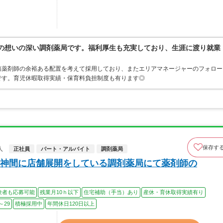
への想いの深い調剤薬局です。福利厚生も充実しており、生涯に渡り就業
務薬剤師の余裕ある配置を考えて採用しており、またエリアマネージャーのフォロー
です。育児休暇取得実績・保育料負担制度も有ります◎
保存す
人
正社員
パート・アルバイト
調剤薬局
神間に店舗展開をしている調剤薬局にて薬剤師の
験者も応募可能
残業月10ｈ以下
住宅補助（手当）あり
産休・育休取得実績有り
～29
積極採用中
年間休日120日以上