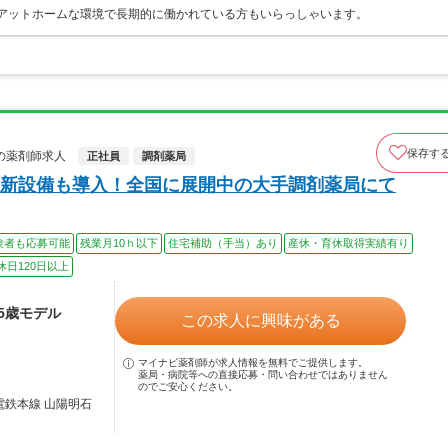
ます！ アットホームな環境で長期的に働かれている方もいらっしゃいます。
保存す
の薬剤師求人
正社員
調剤薬局
新設備も導入！全国に展開中の大手調剤薬局にて
験者も応募可能
残業月10ｈ以下
住宅補助（手当）あり
産休・育休取得実績有り
休日120日以上
45歳モデル
この求人に興味がある
マイナビ薬剤師が求人情報を無料でご提供します。
薬局・病院等への直接応募・問い合わせではありません
のでご安心ください。
電鉄本線 山陽明石