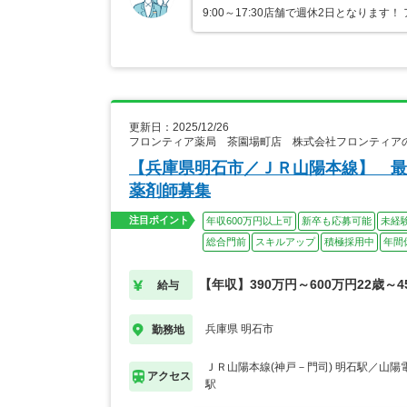
9:00～17:30店舗で週休2日となり
更新日：2025/12/26
フロンティア薬局 茶園場町店 株式会社フロンティア
【兵庫県明石市／ＪＲ山陽本線】 最
薬剤師募集
注目ポイント
年収600万円以上可
新卒も応募可能
未経
総合門前
スキルアップ
積極採用中
年間
【年収】390万円～600万円22歳～
給与
兵庫県 明石市
勤務地
ＪＲ山陽本線(神戸－門司) 明石駅／山陽
アクセス
駅