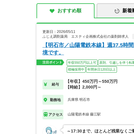
おすすめ順
新着
更新日：2026/05/11
ふじえ調剤薬局 エスティ企画株式会社の薬剤師求人
【明石市／山陽電鉄本線】週37.5時間
境です。
注目ポイント
年収550万円以上可
原則、引越しを伴う転
積極採用中
年間休日120日以上
【年収】450万円～550万円
給与
【時給】2,000円～
兵庫県 明石市
勤務地
山陽電鉄本線 藤江駅
アクセス
～17:30まで、ほとんど残業なく