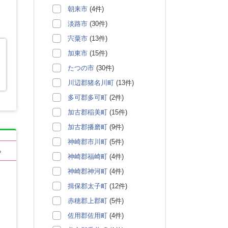
朝来市
(4件)
淡路市
(30件)
宍粟市
(13件)
加東市
(15件)
たつの市
(30件)
川辺郡猪名川町
(13件)
多可郡多可町
(2件)
加古郡稲美町
(15件)
加古郡播磨町
(9件)
神崎郡市川町
(5件)
る
神崎郡福崎町
(4件)
神崎郡神河町
(4件)
揖保郡太子町
(12件)
赤穂郡上郡町
(5件)
佐用郡佐用町
(4件)