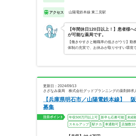
山陽電鉄本線 東二見駅
アクセス
【年間休日120日以上！】患者様
が可能な薬局です。
【働きやすさと離職率の低さがウリ】勤
体制の充実で、お休みが取りやすい環境
更新日：2024/09/13
さざなみ薬局 株式会社グッドプランニングの薬剤師求
【兵庫県明石市／山陽電鉄本線】 阪
募集
注目ポイント
年収500万円以上可
新卒も応募可能
未経
スキルアップ
駅チカ
車通勤可
店舗数10