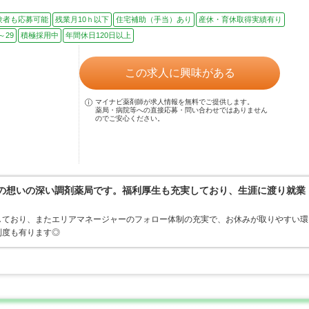
験者も応募可能
残業月10ｈ以下
住宅補助（手当）あり
産休・育休取得実績有り
～29
積極採用中
年間休日120日以上
この求人に興味がある
マイナビ薬剤師が求人情報を無料でご提供します。
薬局・病院等への直接応募・問い合わせではありません
のでご安心ください。
への想いの深い調剤薬局です。福利厚生も充実しており、生涯に渡り就業
しており、またエリアマネージャーのフォロー体制の充実で、お休みが取りやすい環
制度も有ります◎