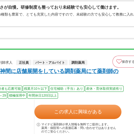
さが自慢。研修制度も整っており未経験でも安心して働けます。
の種類も豊富で、とても充実した内容ですので、未経験の方でも安心して教務に入れ
保存す
剤師求人
正社員
パート・アルバイト
調剤薬局
神間に店舗展開をしている調剤薬局にて薬剤師の
験者も応募可能
残業月10ｈ以下
住宅補助（手当）あり
産休・育休取得実績有り
～29
積極採用中
年間休日120日以上
この求人に興味がある
マイナビ薬剤師が求人情報を無料でご提供します。
薬局・病院等への直接応募・問い合わせではありません
のでご安心ください。