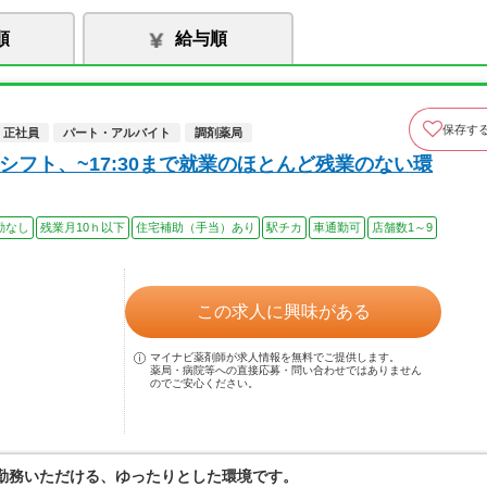
順
給与順
保存す
正社員
パート・アルバイト
調剤薬局
シフト、~17:30まで就業のほとんど残業のない環
勤なし
残業月10ｈ以下
住宅補助（手当）あり
駅チカ
車通勤可
店舗数1～9
この求人に興味がある
マイナビ薬剤師が求人情報を無料でご提供します。
薬局・病院等への直接応募・問い合わせではありません
のでご安心ください。
ご勤務いただける、ゆったりとした環境です。