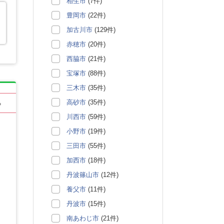
相生市
(7件)
豊岡市
(22件)
加古川市
(129件)
赤穂市
(20件)
西脇市
(21件)
宝塚市
(88件)
三木市
(35件)
高砂市
(35件)
る
川西市
(59件)
小野市
(19件)
三田市
(55件)
加西市
(18件)
丹波篠山市
(12件)
養父市
(11件)
丹波市
(15件)
南あわじ市
(21件)