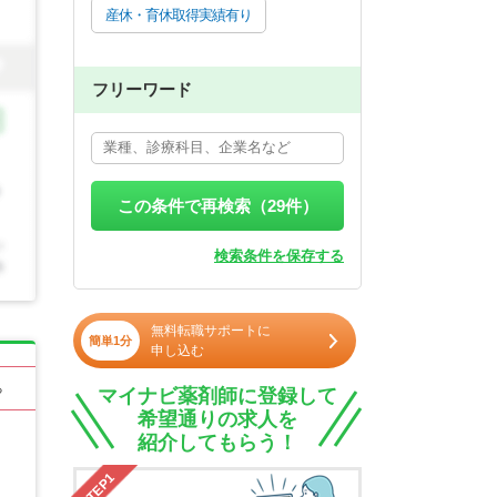
産休・育休取得実績有り
フリーワード
この条件で再検索（
29
件）
検索条件を保存する
無料転職サポートに
簡単1分
申し込む
る
マイナビ薬剤師に登録して
希望通りの求人を
紹介してもらう！
STEP1