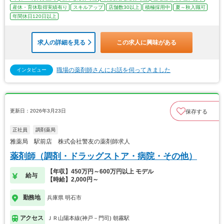
産休・育休取得実績有り
スキルアップ
店舗数30以上
積極採用中
夏～秋入職可
年間休日120日以上
求人の詳細を見る
この求人に興味がある
職場の薬剤師さんにお話を伺ってきました
インタビュー
更新日：2026年3月23日
保存する
正社員
調剤薬局
雅薬局 駅前店 株式会社警友の薬剤師求人
薬剤師（調剤・ドラッグストア・病院・その他）
【年収】450万円～600万円以上 モデル
給与
【時給】2,000円～
勤務地
兵庫県 明石市
アクセス
ＪＲ山陽本線(神戸－門司) 朝霧駅