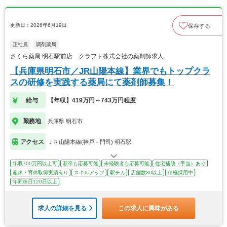
更新日：2026年6月19日
保存する
正社員
調剤薬局
さくら薬局 明石駅前店 クラフト株式会社の薬剤師求人
【兵庫県明石市／JR山陽本線】業界でもトップクラ
スの研修を実践する薬局にて薬剤師募集！
給与
【年収】419万円～743万円程度
勤務地
兵庫県 明石市
アクセス
ＪＲ山陽本線(神戸－門司) 明石駅
年収700万円以上可
新卒も応募可能
未経験者も応募可能
住宅補助（手当）あり
産休・育休取得実績有り
スキルアップ
駅チカ
店舗数30以上
積極採用中
年間休日120日以上
求人の詳細を見る
この求人に興味がある