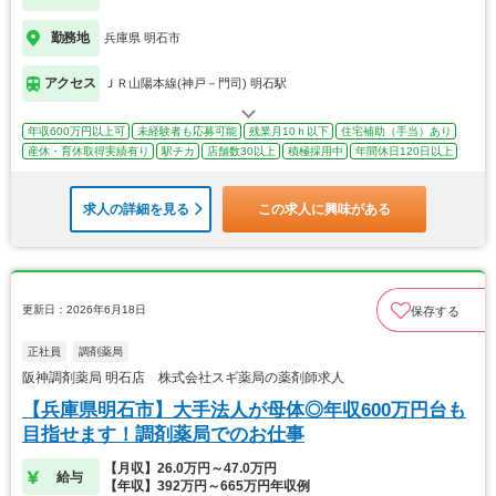
勤務地
兵庫県 明石市
アクセス
ＪＲ山陽本線(神戸－門司) 明石駅
年収600万円以上可
未経験者も応募可能
残業月10ｈ以下
住宅補助（手当）あり
産休・育休取得実績有り
駅チカ
店舗数30以上
積極採用中
年間休日120日以上
求人の詳細を見る
この求人に興味がある
更新日：2026年6月18日
保存する
正社員
調剤薬局
阪神調剤薬局 明石店 株式会社スギ薬局の薬剤師求人
【兵庫県明石市】大手法人が母体◎年収600万円台も
目指せます！調剤薬局でのお仕事
【月収】26.0万円～47.0万円
給与
【年収】392万円～665万円年収例