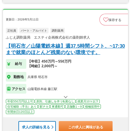
更新日：2026年5月11日
保存する
正社員
パート・アルバイト
調剤薬局
ふじえ調剤薬局 エスティ企画株式会社の薬剤師求人
【明石市／山陽電鉄本線】週37.5時間シフト、~17:30
まで就業のほとんど残業のない環境です。
【年収】450万円～550万円
給与
【時給】2,000円～
勤務地
兵庫県 明石市
アクセス
山陽電鉄本線 藤江駅
年収550万円以上可
原則、引越しを伴う転勤なし
残業月10ｈ以下
住宅補助（手当）あり
駅チカ
車通勤可
店舗数1～9
積極採用中
年間休日120日以上
求人の詳細を見る
この求人に興味がある