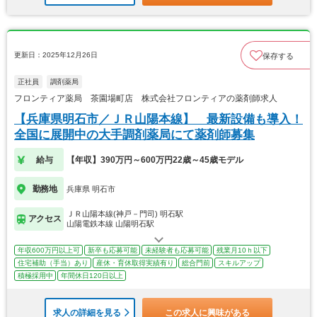
更新日：2025年12月26日
保存する
正社員
調剤薬局
フロンティア薬局 茶園場町店 株式会社フロンティアの薬剤師求人
【兵庫県明石市／ＪＲ山陽本線】 最新設備も導入！
全国に展開中の大手調剤薬局にて薬剤師募集
給与
【年収】390万円～600万円22歳～45歳モデル
勤務地
兵庫県 明石市
ＪＲ山陽本線(神戸－門司) 明石駅
アクセス
山陽電鉄本線 山陽明石駅
年収600万円以上可
新卒も応募可能
未経験者も応募可能
残業月10ｈ以下
住宅補助（手当）あり
産休・育休取得実績有り
総合門前
スキルアップ
積極採用中
年間休日120日以上
求人の詳細を見る
この求人に興味がある