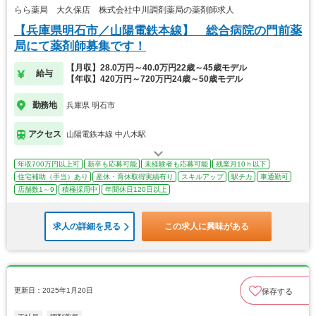
らら薬局 大久保店 株式会社中川調剤薬局の薬剤師求人
【兵庫県明石市／山陽電鉄本線】 総合病院の門前薬
局にて薬剤師募集です！
【月収】28.0万円～40.0万円22歳～45歳モデル
給与
【年収】420万円～720万円24歳～50歳モデル
勤務地
兵庫県 明石市
アクセス
山陽電鉄本線 中八木駅
年収700万円以上可
新卒も応募可能
未経験者も応募可能
残業月10ｈ以下
住宅補助（手当）あり
産休・育休取得実績有り
スキルアップ
駅チカ
車通勤可
店舗数1～9
積極採用中
年間休日120日以上
求人の詳細を見る
この求人に興味がある
更新日：2025年1月20日
保存する