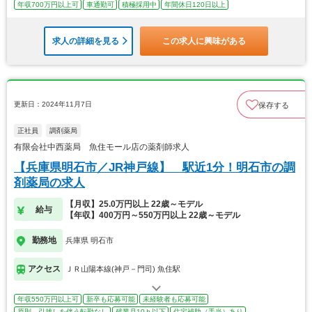
年収700万円以上可
車通勤可
積極採用中
年間休日120日以上
求人の詳細を見る
この求人に興味がある
更新日：2024年11月7日
保存する
正社員
調剤薬局
有限会社中西薬局 魚住モール店の薬剤師求人
【兵庫県明石市／JR神戸線】 駅近1分！明石市の調
剤薬局の求人
【月収】25.0万円以上 22歳～モデル
給与
【年収】400万円～550万円以上 22歳～モデル
勤務地
兵庫県 明石市
アクセス
ＪＲ山陽本線(神戸－門司) 魚住駅
年収550万円以上可
新卒も応募可能
未経験者も応募可能
原則、引越しを伴う転勤なし
残業月10ｈ以下
住宅補助（手当）あり