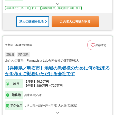
年収600万円以上可
駅チカ
積極採用中
年間休日120日以上
求人の詳細を見る
この求人に興味がある
更新日：2025年9月5日
保存する
正社員
調剤薬局
あかねの薬局 Farmacista Lab合同会社の薬剤師求人
【兵庫県／明石市】地域の患者様のために何が出来る
かを考えご勤務いただける会社です
【月収】40.0万円
給与
【年収】480万円～720万円
勤務地
兵庫県 明石市
アクセス
ＪＲ山陽本線(神戸－門司) 大久保(兵庫)駅