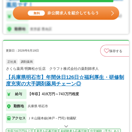
更新日：2026年6月19日
保存する
正社員
調剤薬局
さくら薬局 明舞松が丘店 クラフト株式会社の薬剤師求人
【兵庫県明石市】年間休日126日☆福利厚生・研修制
度充実の大手調剤薬局チェーン◎
給与
【年収】419万円～743万円程度
勤務地
兵庫県 明石市
アクセス
ＪＲ山陽本線(神戸－門司) 朝霧駅
年収700万円以上可
新卒も応募可能
未経験者も応募可能
住宅補助（手当）あり