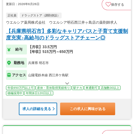
更新日：2026年6月26日
保存する
正社員
ドラッグストア（調剤併設）
ウエルシア薬局株式会社 ウエルシア明石西江井ヶ島店の薬剤師求人
【兵庫県明石市】多彩なキャリアパスと子育て支援制
度充実♪高給与のドラッグストアチェーン◎
【月収】33.5万円
給与
【年収】515万円～650万円
勤務地
兵庫県 明石市
アクセス
山陽電鉄本線 西江井ケ島駅
年収650万円以上可
産休・育休取得実績有り
駅チカ
車通勤可
店舗数30以上
積極採用中
年間休日120日以上
求人の詳細を見る
この求人に興味がある