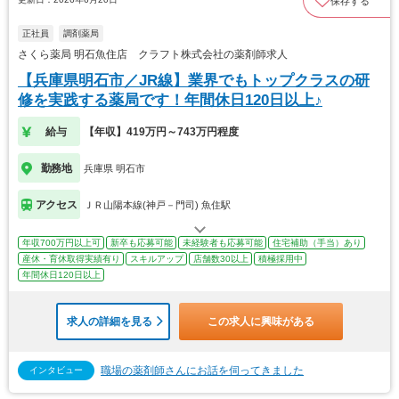
保存する
正社員
調剤薬局
さくら薬局 明石魚住店 クラフト株式会社の薬剤師求人
【兵庫県明石市／JR線】業界でもトップクラスの研
修を実践する薬局です！年間休日120日以上♪
給与
【年収】419万円～743万円程度
勤務地
兵庫県 明石市
アクセス
ＪＲ山陽本線(神戸－門司) 魚住駅
年収700万円以上可
新卒も応募可能
未経験者も応募可能
住宅補助（手当）あり
産休・育休取得実績有り
スキルアップ
店舗数30以上
積極採用中
年間休日120日以上
求人の詳細を見る
この求人に興味がある
職場の薬剤師さんにお話を伺ってきました
インタビュー