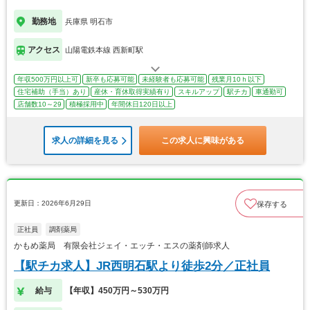
勤務地
兵庫県 明石市
アクセス
山陽電鉄本線 西新町駅
年収500万円以上可
新卒も応募可能
未経験者も応募可能
残業月10ｈ以下
住宅補助（手当）あり
産休・育休取得実績有り
スキルアップ
駅チカ
車通勤可
店舗数10～29
積極採用中
年間休日120日以上
求人の詳細を見る
この求人に興味がある
更新日：2026年6月29日
保存する
正社員
調剤薬局
かもめ薬局 有限会社ジェイ・エッチ・エスの薬剤師求人
【駅チカ求人】JR西明石駅より徒歩2分／正社員
給与
【年収】450万円～530万円