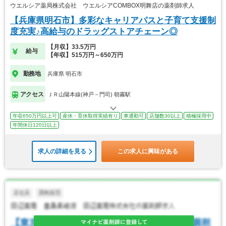
ウエルシア薬局株式会社 ウエルシアCOMBOX明舞店の薬剤師求人
【兵庫県明石市】多彩なキャリアパスと子育て支援制
度充実♪高給与のドラッグストアチェーン◎
【月収】33.5万円
給与
【年収】515万円～650万円
勤務地
兵庫県 明石市
アクセス
ＪＲ山陽本線(神戸－門司) 朝霧駅
年収650万円以上可
産休・育休取得実績有り
車通勤可
店舗数30以上
積極採用中
年間休日120日以上
求人の詳細を見る
この求人に興味がある