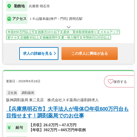
勤務地
兵庫県 明石市
アクセス
ＪＲ山陽本線(神戸－門司) 西明石駅
年収650万円以上可
残業月10ｈ以下
産休・育休取得実績有り
スキルアップ
駅チカ
店舗数30以上
積極採用中
夏～秋入職可
年間休日120日以上
求人の詳細を見る
この求人に興味がある
更新日：2026年6月18日
保存する
正社員
調剤薬局
阪神調剤薬局 東二見店 株式会社スギ薬局の薬剤師求人
【兵庫県明石市】大手法人が母体◎年収600万円台も
目指せます！調剤薬局でのお仕事
【月収】26.0万円～47.0万円
給与
【年収】392万円～665万円年収例