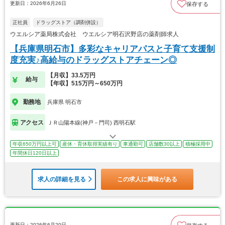
更新日：2026年6月26日
保存する
正社員
ドラッグストア（調剤併設）
ウエルシア薬局株式会社 ウエルシア明石沢野店の薬剤師求人
【兵庫県明石市】多彩なキャリアパスと子育て支援制
度充実♪高給与のドラッグストアチェーン◎
【月収】33.5万円
給与
【年収】515万円～650万円
勤務地
兵庫県 明石市
アクセス
ＪＲ山陽本線(神戸－門司) 西明石駅
年収650万円以上可
産休・育休取得実績有り
車通勤可
店舗数30以上
積極採用中
年間休日120日以上
求人の詳細を見る
この求人に興味がある
更新日：2026年6月20日