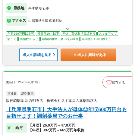
勤務地
兵庫県 明石市
アクセス
山陽電鉄本線 西新町駅
年収650万円以上可
残業月10ｈ以下
産休・育休取得実績有り
スキルアップ
駅チカ
店舗数30以上
積極採用中
夏～秋入職可
年間休日120日以上
求人の詳細を見る
この求人に興味がある
更新日：2026年6月18日
保存する
正社員
調剤薬局
阪神調剤薬局 西明石店 株式会社スギ薬局の薬剤師求人
【兵庫県明石市】大手法人が母体◎年収600万円台も
目指せます！調剤薬局でのお仕事
【月収】26.0万円～47.0万円
給与
【年収】392万円～665万円年収例