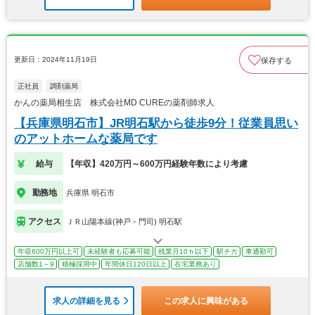
更新日：2024年11月19日
保存する
正社員
調剤薬局
かんの薬局相生店 株式会社MD CUREの薬剤師求人
【兵庫県明石市】JR明石駅から徒歩9分！従業員思い
のアットホームな薬局です
給与
【年収】420万円～600万円経験年数により考慮
勤務地
兵庫県 明石市
アクセス
ＪＲ山陽本線(神戸－門司) 明石駅
年収600万円以上可
未経験者も応募可能
残業月10ｈ以下
駅チカ
車通勤可
店舗数1～9
積極採用中
年間休日120日以上
在宅業務あり
求人の詳細を見る
この求人に興味がある