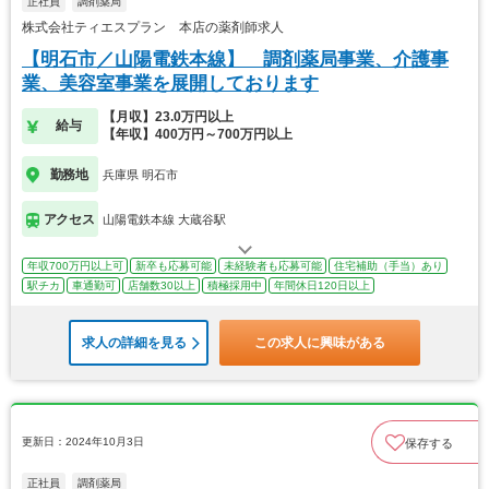
正社員
調剤薬局
株式会社ティエスプラン 本店の薬剤師求人
【明石市／山陽電鉄本線】 調剤薬局事業、介護事
業、美容室事業を展開しております
【月収】23.0万円以上
給与
【年収】400万円～700万円以上
勤務地
兵庫県 明石市
アクセス
山陽電鉄本線 大蔵谷駅
年収700万円以上可
新卒も応募可能
未経験者も応募可能
住宅補助（手当）あり
駅チカ
車通勤可
店舗数30以上
積極採用中
年間休日120日以上
求人の詳細を見る
この求人に興味がある
更新日：2024年10月3日
保存する
正社員
調剤薬局