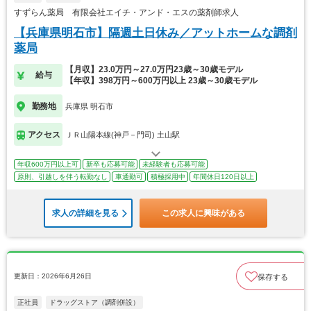
すずらん薬局 有限会社エイチ・アンド・エスの薬剤師求人
【兵庫県明石市】隔週土日休み／アットホームな調剤
薬局
【月収】23.0万円～27.0万円23歳～30歳モデル
給与
【年収】398万円～600万円以上 23歳～30歳モデル
勤務地
兵庫県 明石市
アクセス
ＪＲ山陽本線(神戸－門司) 土山駅
年収600万円以上可
新卒も応募可能
未経験者も応募可能
原則、引越しを伴う転勤なし
車通勤可
積極採用中
年間休日120日以上
求人の詳細を見る
この求人に興味がある
更新日：2026年6月26日
保存する
正社員
ドラッグストア（調剤併設）