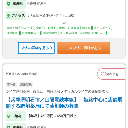
勤務地
兵庫県 明石市
アクセス
ＪＲ山陽本線(神戸－門司) 土山駅
年収650万円以上可
残業月10ｈ以下
産休・育休取得実績有り
スキルアップ
車通勤可
店舗数30以上
積極採用中
夏～秋入職可
年間休日120日以上
求人の詳細を見る
この求人に興味がある
更新日：2026年1月26日
保存する
正社員
調剤薬局
ライフ調剤薬局 藤江店 有限会社メディカルライフの薬剤師求人
【兵庫県明石市／山陽電鉄本線】 姫路中心に店舗展
開する調剤薬局にて薬剤師の募集
給与
【年収】450万円～650万円以上
勤務地
兵庫県 明石市