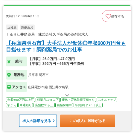
更新日：2026年6月18日
保存する
正社員
調剤薬局
Ｉ＆Ｈ江井島薬局 株式会社スギ薬局の薬剤師求人
【兵庫県明石市】大手法人が母体◎年収600万円台も
目指せます！調剤薬局でのお仕事
【月収】26.0万円～47.0万円
給与
【年収】392万円～665万円年収例
勤務地
兵庫県 明石市
アクセス
山陽電鉄本線 西江井ケ島駅
年収650万円以上可
残業月10ｈ以下
産休・育休取得実績有り
スキルアップ
駅チカ
車通勤可
店舗数30以上
積極採用中
年間休日120日以上
求人の詳細を見る
この求人に興味がある