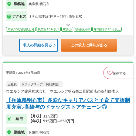
勤務地
兵庫県 明石市
アクセス
ＪＲ山陽本線(神戸－門司) 西明石駅
年収500万円以上可
残業月10ｈ以下
駅チカ
積極採用中
年間休日120日以上
求人の詳細を見る
この求人に興味がある
更新日：2026年6月28日
保存する
正社員
ドラッグストア（調剤併設）
ウエルシア薬局株式会社 ウエルシア明石西二見駅前店の薬剤師求人
【兵庫県明石市】多彩なキャリアパスと子育て支援制
度充実♪高給与のドラッグストアチェーン◎
【月収】33.5万円
給与
【年収】515万円～650万円
勤務地
兵庫県 明石市