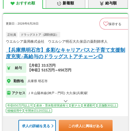
おすすめ順
新着順
給与順
更新日：2026年6月26日
保存する
正社員
ドラッグストア（調剤併設）
ウエルシア薬局株式会社 ウエルシア明石大久保店の薬剤師求人
【兵庫県明石市】多彩なキャリアパスと子育て支援制
度充実♪高給与のドラッグストアチェーン◎
【月収】33.5万円
給与
【年収】515万円～650万円
勤務地
兵庫県 明石市
アクセス
ＪＲ山陽本線(神戸－門司) 大久保(兵庫)駅
年収650万円以上可
産休・育休取得実績有り
駅チカ
車通勤可
店舗数30以上
積極採用中
年間休日120日以上
求人の詳細を見る
この求人に興味がある