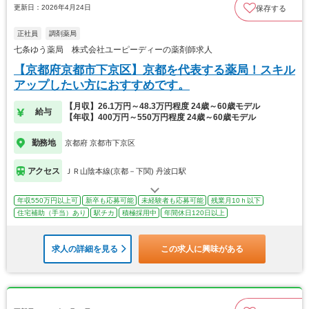
更新日：2026年4月24日
保存する
正社員
調剤薬局
七条ゆう薬局 株式会社ユーピーディーの薬剤師求人
【京都府京都市下京区】京都を代表する薬局！スキル
アップしたい方におすすめです。
【月収】26.1万円～48.3万円程度 24歳～60歳モデル
給与
【年収】400万円～550万円程度 24歳～60歳モデル
勤務地
京都府 京都市下京区
アクセス
ＪＲ山陰本線(京都－下関) 丹波口駅
年収550万円以上可
新卒も応募可能
未経験者も応募可能
残業月10ｈ以下
住宅補助（手当）あり
駅チカ
積極採用中
年間休日120日以上
求人の詳細を見る
この求人に興味がある