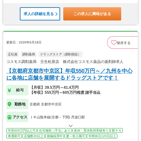
求人の詳細を見る
この求人に興味がある
更新日：2026年6月18日
保存する
正社員
調剤薬局
ドラッグストア（調剤併設）
コスモス調剤薬局 壬生松原店 株式会社コスモス薬品の薬剤師求人
【京都府京都市中京区】年収550万円～／九州を中心
に各地に店舗を展開するドラッグストアです！
【月収】39.5万円～41.4万円
給与
【年収】555万円～605万円程度 諸手当込
勤務地
京都府 京都市中京区
アクセス
ＪＲ山陰本線(京都－下関) 丹波口駅
年収600万円以上可
住宅補助（手当）あり
産休・育休取得実績有り
駅チカ
車通勤可
店舗数30以上
積極採用中
夏～秋入職可
年間休日120日以上