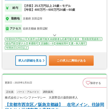
【月収】25.5万円以上 24歳～モデル
給与
【年収】400万円～600万円24歳～60歳
勤務地
京都府 京田辺市
アクセス
近鉄京都線 新田辺駅
年収600万円以上可
新卒も応募可能
未経験者も応募可能
産休・育休取得実績有り
総合門前
駅チカ
車通勤可
店舗数1～9
積極採用中
夏～秋入職可
年間休日120日以上
求人の詳細を見る
この求人に興味がある
更新日：2025年1月31日
保存する
正社員
パート・アルバイト
調剤薬局
株式会社ジャパンファーマシー 大原野店の薬剤師求人
【京都市西京区／阪急京都線】 在宅メイン、往診同