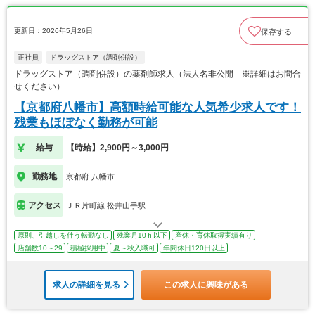
更新日：2026年5月26日
保存する
正社員
ドラッグストア（調剤併設）
ドラッグストア（調剤併設）の薬剤師求人（法人名非公開 ※詳細はお問合
せください）
【京都府八幡市】高額時給可能な人気希少求人です！
残業もほぼなく勤務が可能
給与
【時給】2,900円～3,000円
勤務地
京都府 八幡市
アクセス
ＪＲ片町線 松井山手駅
原則、引越しを伴う転勤なし
残業月10ｈ以下
産休・育休取得実績有り
店舗数10～29
積極採用中
夏～秋入職可
年間休日120日以上
求人の詳細を見る
この求人に興味がある