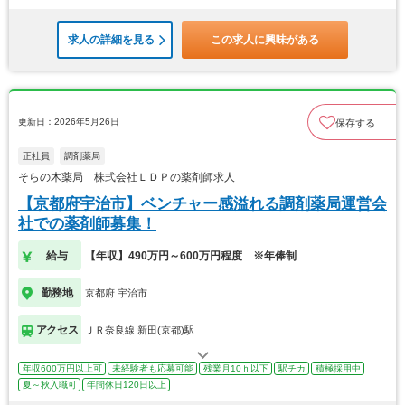
求人の詳細を見る
この求人に興味がある
更新日：2026年5月26日
保存する
正社員
調剤薬局
そらの木薬局 株式会社ＬＤＰの薬剤師求人
【京都府宇治市】ベンチャー感溢れる調剤薬局運営会
社での薬剤師募集！
給与
【年収】490万円～600万円程度 ※年俸制
勤務地
京都府 宇治市
アクセス
ＪＲ奈良線 新田(京都)駅
年収600万円以上可
未経験者も応募可能
残業月10ｈ以下
駅チカ
積極採用中
夏～秋入職可
年間休日120日以上