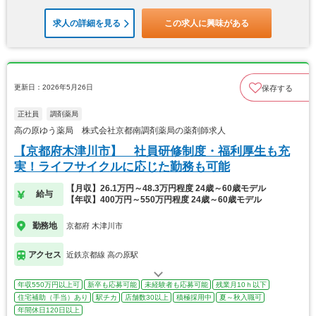
求人の詳細を見る
この求人に興味がある
更新日：2026年5月26日
保存する
正社員
調剤薬局
高の原ゆう薬局 株式会社京都南調剤薬局の薬剤師求人
【京都府木津川市】 社員研修制度・福利厚生も充
実！ライフサイクルに応じた勤務も可能
【月収】26.1万円～48.3万円程度 24歳～60歳モデル
給与
【年収】400万円～550万円程度 24歳～60歳モデル
勤務地
京都府 木津川市
アクセス
近鉄京都線 高の原駅
年収550万円以上可
新卒も応募可能
未経験者も応募可能
残業月10ｈ以下
住宅補助（手当）あり
駅チカ
店舗数30以上
積極採用中
夏～秋入職可
年間休日120日以上