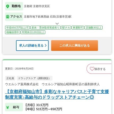
勤務地
京都府 京都市伏見区
アクセス
京都市地下鉄東西線 石田(京都市営)駅
年収650万円以上可
産休・育休取得実績有り
駅チカ
車通勤可
店舗数30以上
積極採用中
年間休日120日以上
求人の詳細を見る
この求人に興味がある
更新日：2026年6月26日
保存する
正社員
ドラッグストア（調剤併設）
ウエルシア薬局株式会社 ウエルシア福知山昭和新町店の薬剤師求人
【京都府福知山市】多彩なキャリアパスと子育て支援
制度充実♪高給与のドラッグストアチェーン◎
【月収】33.5万円
給与
【年収】515万円～650万円