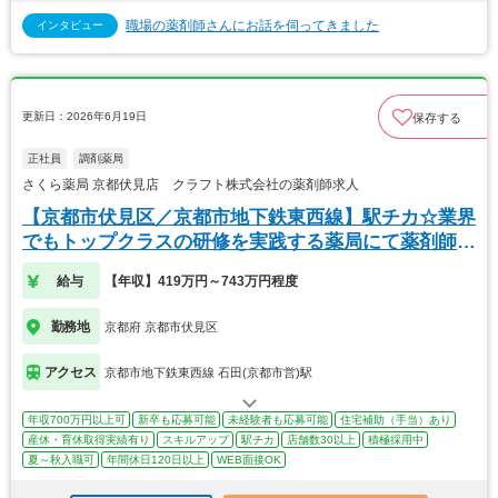
職場の薬剤師さんにお話を伺ってきました
インタビュー
更新日：2026年6月19日
保存する
正社員
調剤薬局
さくら薬局 京都伏見店 クラフト株式会社の薬剤師求人
【京都市伏見区／京都市地下鉄東西線】駅チカ☆業界
でもトップクラスの研修を実践する薬局にて薬剤師募
集！
給与
【年収】419万円～743万円程度
勤務地
京都府 京都市伏見区
アクセス
京都市地下鉄東西線 石田(京都市営)駅
年収700万円以上可
新卒も応募可能
未経験者も応募可能
住宅補助（手当）あり
産休・育休取得実績有り
スキルアップ
駅チカ
店舗数30以上
積極採用中
夏～秋入職可
年間休日120日以上
WEB面接OK