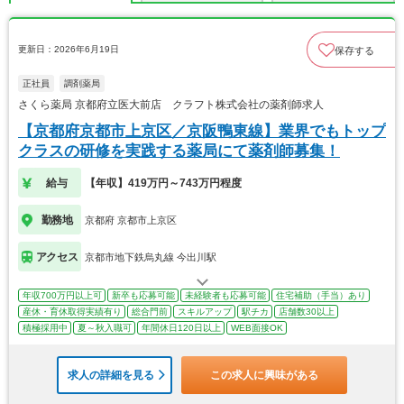
更新日：2026年6月19日
保存する
正社員
調剤薬局
さくら薬局 京都府立医大前店 クラフト株式会社の薬剤師求人
【京都府京都市上京区／京阪鴨東線】業界でもトップ
クラスの研修を実践する薬局にて薬剤師募集！
給与
【年収】419万円～743万円程度
勤務地
京都府 京都市上京区
アクセス
京都市地下鉄烏丸線 今出川駅
年収700万円以上可
新卒も応募可能
未経験者も応募可能
住宅補助（手当）あり
産休・育休取得実績有り
総合門前
スキルアップ
駅チカ
店舗数30以上
積極採用中
夏～秋入職可
年間休日120日以上
WEB面接OK
求人の詳細を見る
この求人に興味がある