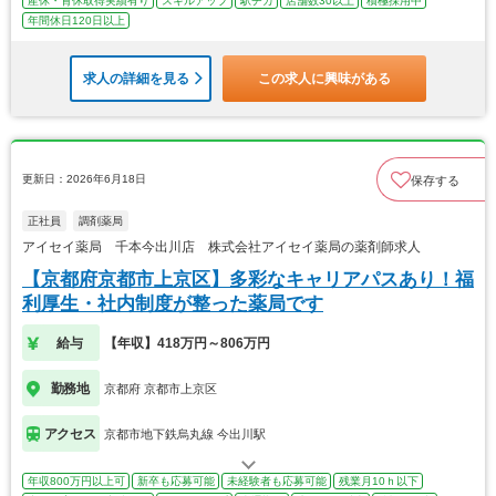
産休・育休取得実績有り
スキルアップ
駅チカ
店舗数30以上
積極採用中
年間休日120日以上
求人の詳細を見る
この求人に興味がある
更新日：2026年6月18日
保存する
正社員
調剤薬局
アイセイ薬局 千本今出川店 株式会社アイセイ薬局の薬剤師求人
【京都府京都市上京区】多彩なキャリアパスあり！福
利厚生・社内制度が整った薬局です
給与
【年収】418万円～806万円
勤務地
京都府 京都市上京区
アクセス
京都市地下鉄烏丸線 今出川駅
年収800万円以上可
新卒も応募可能
未経験者も応募可能
残業月10ｈ以下