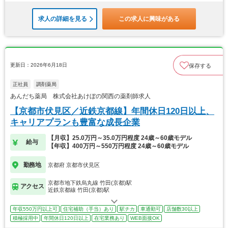
求人の詳細を見る
この求人に興味がある
更新日：2026年6月18日
保存する
正社員
調剤薬局
あんだち薬局 株式会社あけぼの関西の薬剤師求人
【京都市伏見区／近鉄京都線】年間休日120日以上、
キャリアプランも豊富な成長企業
【月収】25.0万円～35.0万円程度 24歳～60歳モデル
給与
【年収】400万円～550万円程度 24歳～60歳モデル
勤務地
京都府 京都市伏見区
京都市地下鉄烏丸線 竹田(京都)駅
アクセス
近鉄京都線 竹田(京都)駅
年収550万円以上可
住宅補助（手当）あり
駅チカ
車通勤可
店舗数30以上
積極採用中
年間休日120日以上
在宅業務あり
WEB面接OK