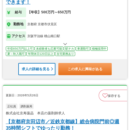
できます！
給与
【年収】500万円～650万円
勤務地
京都府 京都市伏見区
アクセス
京阪宇治線 桃山南口駅
年収650万円以上可
未経験者も応募可能
駅チカ
車通勤可
積極採用中
夏～秋入職可
年間休日120日以上
在宅業務あり
求人の詳細を見る
この求人に興味がある
更新日：2026年5月26日
保存する
正社員
調剤薬局
株式会社京寿薬品 本店の薬剤師求人
【京都府京田辺市／近鉄京都線】総合病院門前◎週
35時間シフトでゆったり勤務！