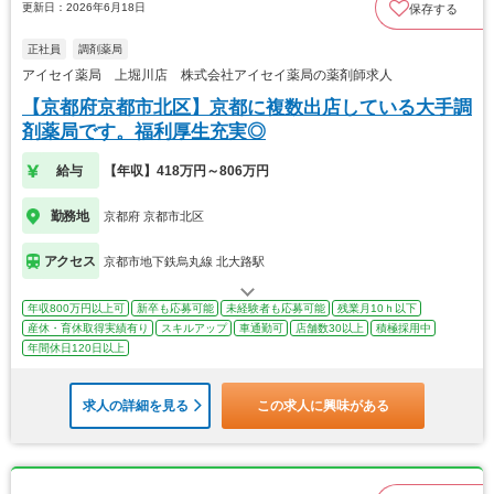
更新日：2026年6月18日
保存する
正社員
調剤薬局
アイセイ薬局 上堀川店 株式会社アイセイ薬局の薬剤師求人
【京都府京都市北区】京都に複数出店している大手調
剤薬局です。福利厚生充実◎
給与
【年収】418万円～806万円
勤務地
京都府 京都市北区
アクセス
京都市地下鉄烏丸線 北大路駅
年収800万円以上可
新卒も応募可能
未経験者も応募可能
残業月10ｈ以下
産休・育休取得実績有り
スキルアップ
車通勤可
店舗数30以上
積極採用中
年間休日120日以上
求人の詳細を見る
この求人に興味がある