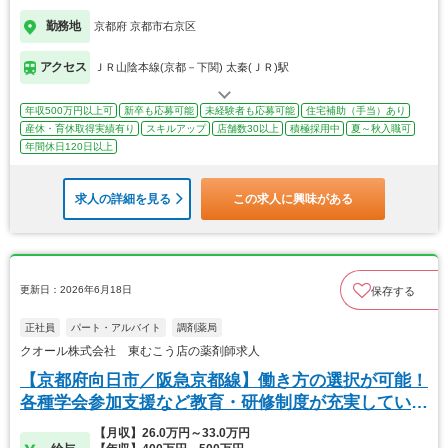
勤務地
京都府 京都市右京区
アクセス
ＪＲ山陰本線(京都－下関) 太秦(ＪＲ)駅
年収500万円以上可
新卒も応募可能
未経験者も応募可能
住宅補助（手当）あり
産休・育休取得実績有り
スキルアップ
店舗数30以上
積極採用中
夏～秋入職可
年間休日120日以上
求人の詳細を見る
この求人に興味がある
更新日：2026年6月18日
保存する
正社員
パート・アルバイト
調剤薬局
クオール株式会社 東むこう店の薬剤師求人
【京都府向日市／阪急京都線】働き方の選択が可能！
各種学会参加支援など教育・研修制度が充実していま
す。
【月収】26.0万円～33.0万円