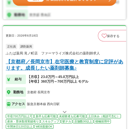
更新日：2026年6月18日
保存する
正社員
調剤薬局
ふたば薬局 滝ノ町店 ファーマライズ株式会社の薬剤師求人
【京都府／長岡京市】在宅医療と教育制度に定評があ
ります。成長したい薬剤師募集♪
【月収】23.0万円～45.0万円以上
給与
【年収】360万円～700万円以上 モデル
勤務地
京都府 長岡京市
アクセス
阪急京都本線 西向日駅
年収700万円以上可
新卒も応募可能
未経験者も応募可能
土日休み（相談可含む）
産休・育休取得実績有り
スキルアップ
駅チカ
店舗数30以上
積極採用中
年間休日120日以上
WEB面接OK