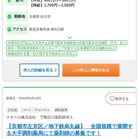
給与
【年収】400万円～500万円
【時給】1,700円～2,500円
勤務地
京都府 向日市
アクセス
阪急京都本線 東向日駅
年収500万円以上可
新卒も応募可能
未経験者も応募可能
住宅補助（手当）あり
産休・育休取得実績有り
スキルアップ
駅チカ
車通勤可
店舗数30以上
積極採用中
夏～秋入職可
年間休日120日以上
求人の詳細を見る
この求人に興味がある
更新日：2026年6月18日
保存する
正社員
パート・アルバイト
調剤薬局
クオール株式会社 下鴨店の薬剤師求人
【京都市左京区／地下鉄烏丸線】 全国規模で展開す
る大手調剤薬局にて薬剤師の募集です！