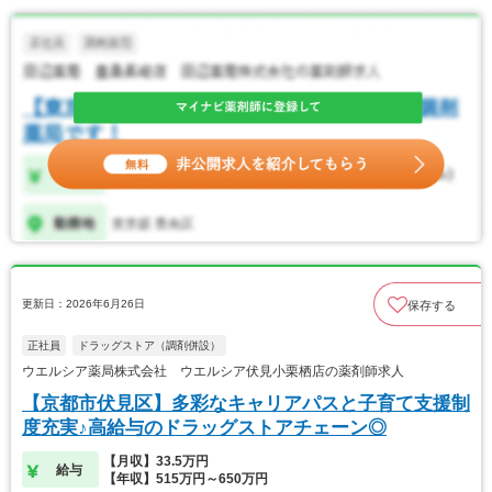
更新日：2026年6月26日
保存する
正社員
ドラッグストア（調剤併設）
ウエルシア薬局株式会社 ウエルシア伏見小栗栖店の薬剤師求人
【京都市伏見区】多彩なキャリアパスと子育て支援制
度充実♪高給与のドラッグストアチェーン◎
【月収】33.5万円
給与
【年収】515万円～650万円