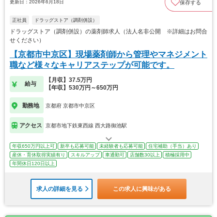
更新日：2026年6月18日
保存する
正社員
ドラッグストア（調剤併設）
ドラッグストア（調剤併設）の薬剤師求人（法人名非公開 ※詳細はお問合
せください）
【京都市中京区】現場薬剤師から管理やマネジメント
職など様々なキャリアステップが可能です。
【月収】37.5万円
給与
【年収】530万円～650万円
勤務地
京都府 京都市中京区
アクセス
京都市地下鉄東西線 西大路御池駅
年収650万円以上可
新卒も応募可能
未経験者も応募可能
住宅補助（手当）あり
産休・育休取得実績有り
スキルアップ
車通勤可
店舗数30以上
積極採用中
年間休日120日以上
求人の詳細を見る
この求人に興味がある