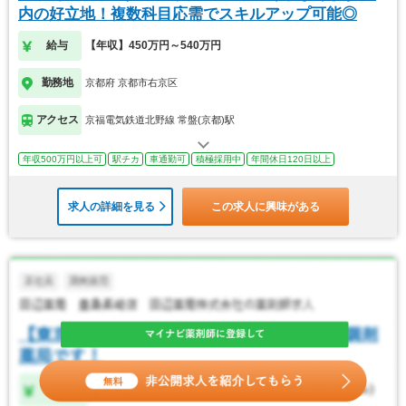
内の好立地！複数科目応需でスキルアップ可能◎
給与
【年収】450万円～540万円
勤務地
京都府 京都市右京区
アクセス
京福電気鉄道北野線 常盤(京都)駅
年収500万円以上可
駅チカ
車通勤可
積極採用中
年間休日120日以上
求人の詳細を見る
この求人に興味がある