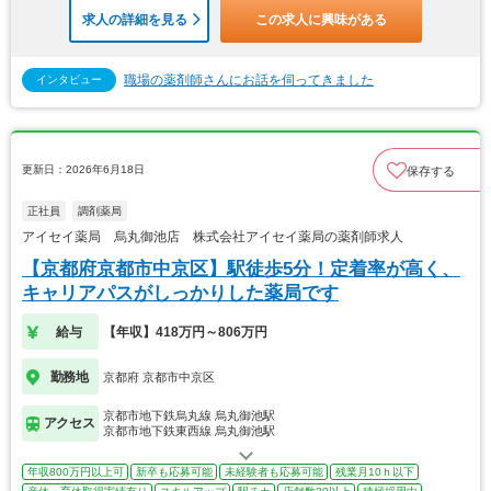
求人の詳細を見る
この求人に興味がある
職場の薬剤師さんにお話を伺ってきました
インタビュー
更新日：2026年6月18日
保存する
正社員
調剤薬局
アイセイ薬局 烏丸御池店 株式会社アイセイ薬局の薬剤師求人
【京都府京都市中京区】駅徒歩5分！定着率が高く、
キャリアパスがしっかりした薬局です
給与
【年収】418万円～806万円
勤務地
京都府 京都市中京区
京都市地下鉄烏丸線 烏丸御池駅
アクセス
京都市地下鉄東西線 烏丸御池駅
年収800万円以上可
新卒も応募可能
未経験者も応募可能
残業月10ｈ以下