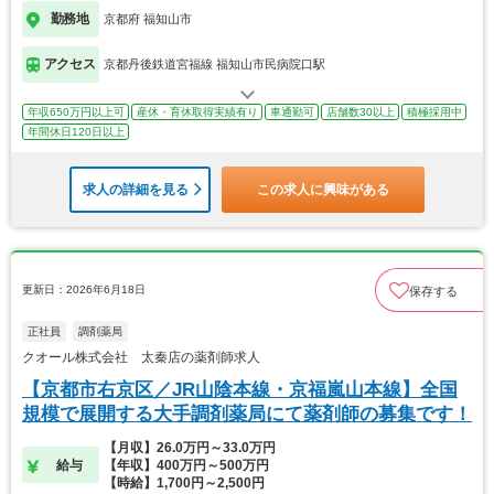
勤務地
京都府 福知山市
アクセス
京都丹後鉄道宮福線 福知山市民病院口駅
年収650万円以上可
産休・育休取得実績有り
車通勤可
店舗数30以上
積極採用中
年間休日120日以上
求人の詳細を見る
この求人に興味がある
更新日：2026年6月18日
保存する
正社員
調剤薬局
クオール株式会社 太秦店の薬剤師求人
【京都市右京区／JR山陰本線・京福嵐山本線】全国
規模で展開する大手調剤薬局にて薬剤師の募集です！
【月収】26.0万円～33.0万円
給与
【年収】400万円～500万円
【時給】1,700円～2,500円