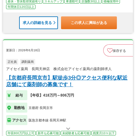
産休・育休取得実績有り
スキルアップ
車通勤可
店舗数30以上
積極採用中
年間休日120日以上
求人の詳細を見る
この求人に興味がある
更新日：2026年6月18日
保存する
正社員
調剤薬局
アイセイ薬局 長岡天神店 株式会社アイセイ薬局の薬剤師求人
【京都府長岡京市】駅徒歩3分◎アクセス便利な駅近
店舗にて薬剤師の募集です！
給与
【年収】418万円～806万円
勤務地
京都府 長岡京市
アクセス
阪急京都本線 長岡天神駅
年収800万円以上可
新卒も応募可能
未経験者も応募可能
残業月10ｈ以下