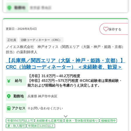
更新日：2026年8月4日
保存する
正社員
治験コーディネーター（CRC）
ノイエス株式会社 神戸オフィス（関西エリア（大阪・神戸・姫路・京都）
担当）の薬剤師求人
【兵庫県／関西エリア（大阪・神戸・姫路・京都）】
CRC（治験コーディネーター） ＜未経験者、歓迎＞
【月収】31.9万円～40.2万円程度
給与
【年収】453万円～575万円程度 ※CRC経験者は業務経験・
能力および前職給与を考慮のうえ決定します。
勤務地
兵庫県 神戸市中央区
アクセス
※お問い合わせください
年収550万円以上可
未経験者も応募可能
産休・育休取得実績有り
積極採用中
夏～秋入職可
年間休日120日以上