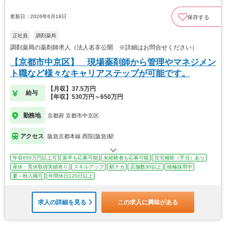
更新日：2026年6月18日
保存する
正社員
調剤薬局
調剤薬局の薬剤師求人（法人名非公開 ※詳細はお問合せください）
【京都市中京区】 現場薬剤師から管理やマネジメン
ト職など様々なキャリアステップが可能です。
【月収】37.5万円
給与
【年収】530万円～650万円
勤務地
京都府 京都市中京区
アクセス
阪急京都本線 西院(阪急)駅
年収650万円以上可
新卒も応募可能
未経験者も応募可能
住宅補助（手当）あり
産休・育休取得実績有り
スキルアップ
駅チカ
店舗数30以上
積極採用中
夏～秋入職可
年間休日120日以上
求人の詳細を見る
この求人に興味がある