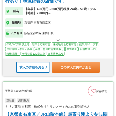
行あり！地域密着の店舗です。
【年収】420万円～600万円程度 24歳～50歳モデル
給与
【時給】2,000円～
勤務地
京都府 京都市西京区
アクセス
阪急京都本線 東向日駅
年収600万円以上可
新卒も応募可能
未経験者も応募可能
残業月10ｈ以下
住宅補助（手当）あり
産休・育休取得実績有り
車通勤可
店舗数10～29
積極採用中
年間休日120日以上
在宅業務あり
求人の詳細を見る
この求人に興味がある
更新日：2026年8月5日
保存する
正社員
調剤薬局
キリン薬局 京都店 株式会社キリンメディカルの薬剤師求人
【京都市右京区／JR山陰本線】最寄り駅より徒歩圏