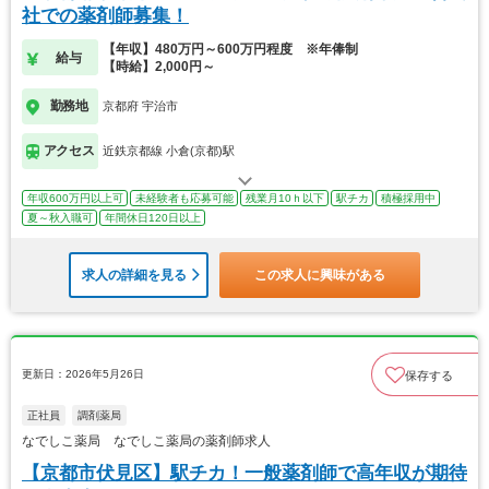
社での薬剤師募集！
【年収】480万円～600万円程度 ※年俸制
給与
【時給】2,000円～
勤務地
京都府 宇治市
アクセス
近鉄京都線 小倉(京都)駅
年収600万円以上可
未経験者も応募可能
残業月10ｈ以下
駅チカ
積極採用中
夏～秋入職可
年間休日120日以上
求人の詳細を見る
この求人に興味がある
更新日：2026年5月26日
保存する
正社員
調剤薬局
なでしこ薬局 なでしこ薬局の薬剤師求人
【京都市伏見区】駅チカ！一般薬剤師で高年収が期待