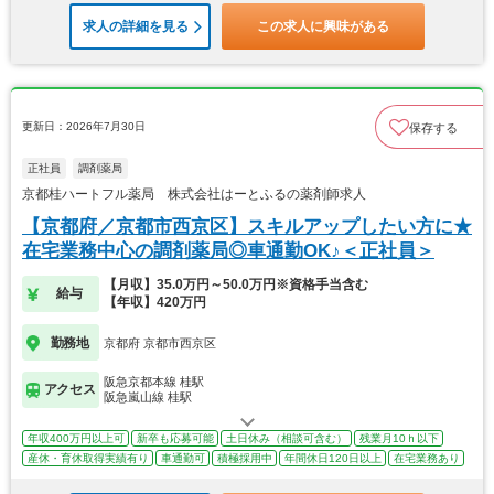
求人の詳細を見る
この求人に興味がある
更新日：2026年7月30日
保存する
正社員
調剤薬局
京都桂ハートフル薬局 株式会社はーとふるの薬剤師求人
【京都府／京都市西京区】スキルアップしたい方に★
在宅業務中心の調剤薬局◎車通勤OK♪＜正社員＞
【月収】35.0万円～50.0万円※資格手当含む
給与
【年収】420万円
勤務地
京都府 京都市西京区
阪急京都本線 桂駅
アクセス
阪急嵐山線 桂駅
年収400万円以上可
新卒も応募可能
土日休み（相談可含む）
残業月10ｈ以下
産休・育休取得実績有り
車通勤可
積極採用中
年間休日120日以上
在宅業務あり