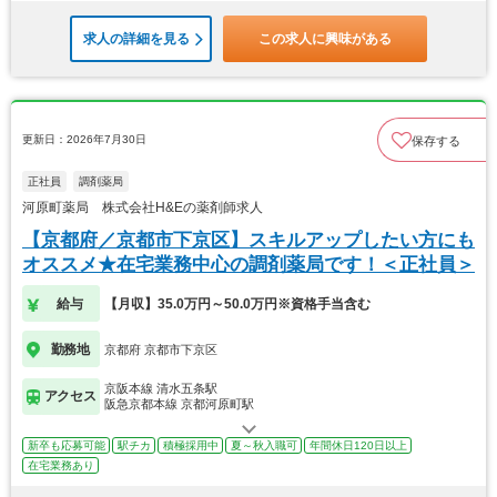
求人の詳細を見る
この求人に興味がある
更新日：2026年7月30日
保存する
正社員
調剤薬局
河原町薬局 株式会社H&Eの薬剤師求人
【京都府／京都市下京区】スキルアップしたい方にも
オススメ★在宅業務中心の調剤薬局です！＜正社員＞
給与
【月収】35.0万円～50.0万円※資格手当含む
勤務地
京都府 京都市下京区
京阪本線 清水五条駅
アクセス
阪急京都本線 京都河原町駅
新卒も応募可能
駅チカ
積極採用中
夏～秋入職可
年間休日120日以上
在宅業務あり