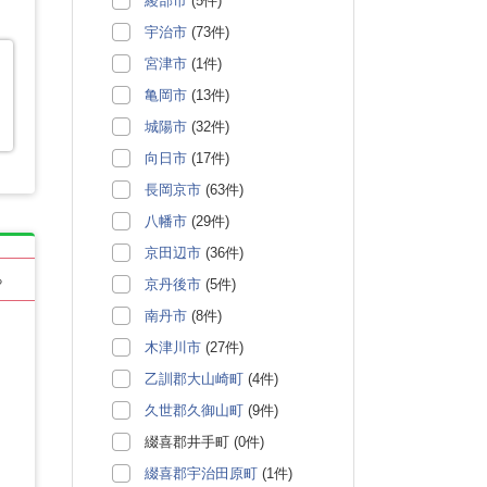
綾部市
(5件)
宇治市
(73件)
宮津市
(1件)
亀岡市
(13件)
城陽市
(32件)
向日市
(17件)
長岡京市
(63件)
八幡市
(29件)
京田辺市
(36件)
る
京丹後市
(5件)
南丹市
(8件)
木津川市
(27件)
乙訓郡大山崎町
(4件)
久世郡久御山町
(9件)
綴喜郡井手町 (0件)
綴喜郡宇治田原町
(1件)