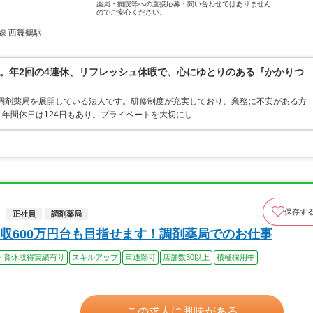
薬局・病院等への直接応募・問い合わせではありません
のでご安心ください。
線 西舞鶴駅
。年2回の4連休、リフレッシュ休暇で、心にゆとりのある『かかりつ
・調剤薬局を展開している法人です。研修制度が充実しており、業務に不安がある方
年間休日は124日もあり。プライベートを大切にし…
保存す
正社員
調剤薬局
収600万円台も目指せます！調剤薬局でのお仕事
・育休取得実績有り
スキルアップ
車通勤可
店舗数30以上
積極採用中
この求人に興味がある