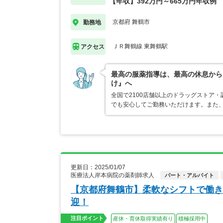
【年収】392万円～665万円年収例
京都府 舞鶴市
勤務地
ＪＲ舞鶴線 東舞鶴駅
アクセス
最高の服薬指導は、最高の休息から
け』へ
全国で2100店舗以上のドラッグストア
でも安心してご勤務いただけます。また、
更新日：2025/01/07
医療法人岸本病院の薬剤師求人
パート・アルバイト
【京都府舞鶴市】柔軟なシフトで働き
迎！
注目ポイント
産休・育休取得実績有り
積極採用中