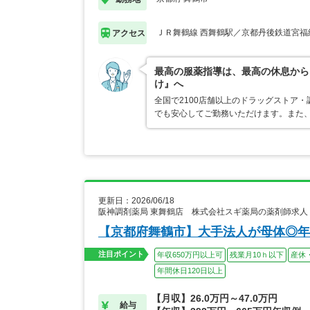
ＪＲ舞鶴線 西舞鶴駅／京都丹後鉄道宮福
アクセス
最高の服薬指導は、最高の休息から
け』へ
全国で2100店舗以上のドラッグストア
でも安心してご勤務いただけます。また、
更新日：2026/06/18
阪神調剤薬局 東舞鶴店 株式会社スギ薬局の薬剤師求人
【京都府舞鶴市】大手法人が母体◎年
注目ポイント
年収650万円以上可
残業月10ｈ以下
産休
年間休日120日以上
【月収】26.0万円～47.0万円
給与