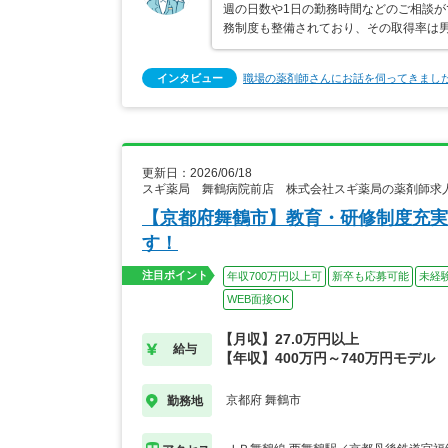
週の日数や1日の勤務時間などのご相談
務制度も整備されており、その取得率は男
インタビュー
職場の薬剤師さんにお話を伺ってきまし
更新日：2026/06/18
スギ薬局 舞鶴病院前店 株式会社スギ薬局の薬剤師求
【京都府舞鶴市】教育・研修制度充実
す！
注目ポイント
年収700万円以上可
新卒も応募可能
未経
WEB面接OK
【月収】27.0万円以上
給与
【年収】400万円～740万円モデル
京都府 舞鶴市
勤務地