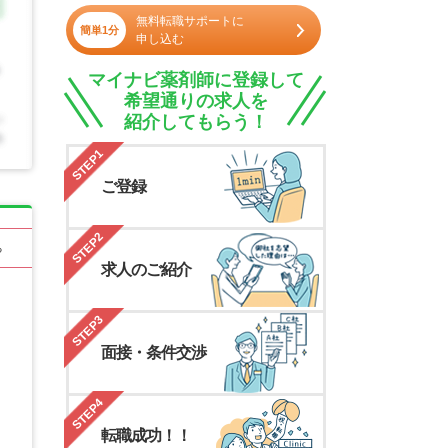
無料転職サポートに
簡単1分
申し込む
マイナビ薬剤師に登録して
希望通りの求人を
紹介してもらう！
STEP1
ご登録
STEP2
る
求人のご紹介
STEP3
面接・条件交渉
STEP4
転職成功！！