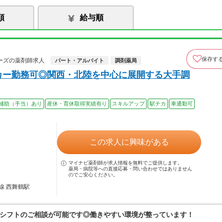
順
給与順
保存す
ーズの薬剤師求人
パート・アルバイト
調剤薬局
カー勤務可◎関西・北陸を中心に展開する大手調
補助（手当）あり
産休・育休取得実績有り
スキルアップ
駅チカ
車通勤可
この求人に興味がある
マイナビ薬剤師が求人情報を無料でご提供します。
薬局・病院等への直接応募・問い合わせではありません
のでご安心ください。
線 西舞鶴駅
シフトのご相談が可能です◎働きやすい環境が整っています！