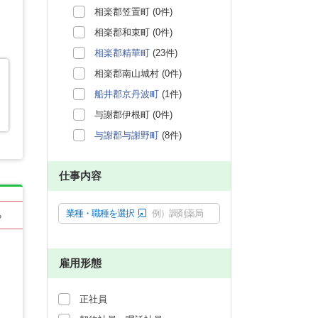
相楽郡笠置町 (0件)
相楽郡和束町 (0件)
相楽郡精華町
(23件)
相楽郡南山城村 (0件)
船井郡京丹波町
(1件)
与謝郡伊根町 (0件)
与謝郡与謝野町
(8件)
仕事内容
業種・職種を選択
例）調剤薬局
る
雇用形態
正社員