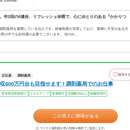
線 西舞鶴駅
。年2回の4連休、リフレッシュ休暇で、心にゆとりのある『かかりつ
ア・調剤薬局を展開している法人です。研修制度が充実しており、業務に不安がある方
界の中でも好待遇の企業でございます。 街のか…
保存す
正社員
調剤薬局
収600万円台も目指せます！調剤薬局でのお仕事
・育休取得実績有り
スキルアップ
車通勤可
店舗数30以上
積極採用中
この求人に興味がある
マイナビ薬剤師が求人情報を無料でご提供します。