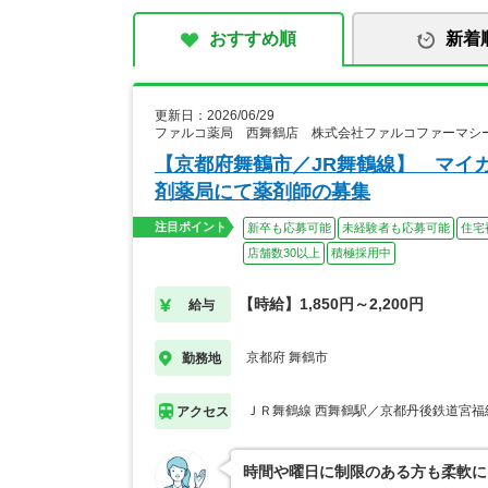
おすすめ順
新着
更新日：2026/06/29
ファルコ薬局 西舞鶴店 株式会社ファルコファーマシ
【京都府舞鶴市／JR舞鶴線】 マイ
剤薬局にて薬剤師の募集
注目ポイント
新卒も応募可能
未経験者も応募可能
住宅
店舗数30以上
積極採用中
【時給】1,850円～2,200円
給与
京都府 舞鶴市
勤務地
ＪＲ舞鶴線 西舞鶴駅／京都丹後鉄道宮福
アクセス
時間や曜日に制限のある方も柔軟に