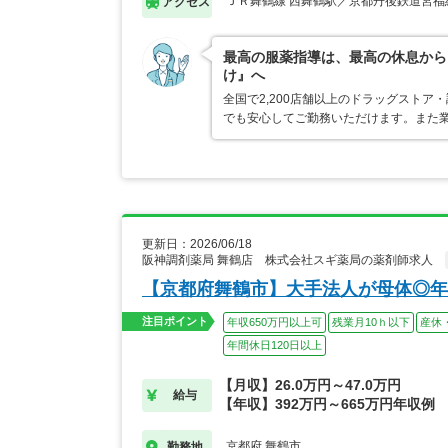
ＪＲ舞鶴線 西舞鶴駅／京都丹後鉄道宮福
アクセス
最高の服薬指導は、最高の休息から
け』へ
全国で2,200店舗以上のドラッグスト
でも安心してご勤務いただけます。また業
更新日：2026/06/18
阪神調剤薬局 舞鶴店 株式会社スギ薬局の薬剤師求人
【京都府舞鶴市】大手法人が母体◎年
注目ポイント
年収650万円以上可
残業月10ｈ以下
産休
年間休日120日以上
【月収】26.0万円～47.0万円
給与
【年収】392万円～665万円年収例
京都府 舞鶴市
勤務地