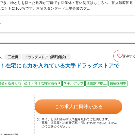
ができ、ゆとりを持った勤務が可能です◎産休・育休制度はもちろん、育児短時間勤
女ともに100％です。東証スタンダード上場企業のグ…
た
保存す
人
正社員
ドラッグストア（調剤併設）
！在宅にも力を入れている大手ドラッグストアで
験者も応募可能
産休・育休取得実績有り
スキルアップ
店舗数30以上
積極採用中
この求人に興味がある
マイナビ薬剤師が求人情報を無料でご提供します。
薬局・病院等への直接応募・問い合わせではありません
のでご安心ください。