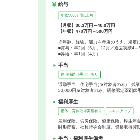
給与
年収500万円以上可
【月収】30.3万円～40.0万円
【年収】470万円～500万円
※年齢、経験、能力を考慮のうえ、規定
■賞与：年2回（6月、12月／過去実績4～
■昇給：年1回（4月）
手当
住宅補助（手当）あり
通勤手当 住宅手当(※対象者のみ) 残業手
30,000円※対象者のみ、研修認定薬剤師手
福利厚生
産休・育休取得実績有り
スキルアップ
雇用保険、労災保険、健康保険、厚生年
財形貯蓄、社員持株会制度、資格取得奨
手当・福利厚生備考