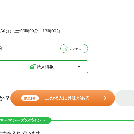
60分）,土:09時00分～13時00分
分
アクセス
法人情報
か？
この求人に興味がある
簡単1分
ァーマシーズのポイント
に力を入れています。