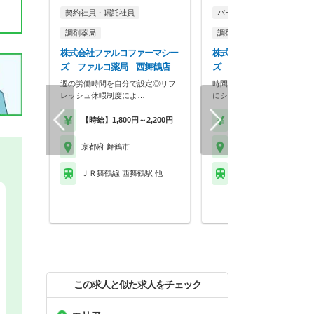
契約社員・嘱託社員
パート・アルバイト
調剤薬局
調剤薬局
株式会社ファルコファーマシー
株式会社ファルコファーマ
ズ ファルコ薬局 西舞鶴店
ズ ファルコ薬局 西舞鶴
週の労働時間を自分で設定◎リフ
時間や曜日に制限のある方も
レッシュ休暇制度によ…
にシフトのご相談が可…
【時給】1,800円～2,200円
【時給】1,850円～2,2
京都府 舞鶴市
京都府 舞鶴市
ＪＲ舞鶴線 西舞鶴駅 他
ＪＲ舞鶴線 西舞鶴駅 
この求人と似た求人をチェック