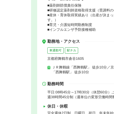
■薬剤師賠償責任保険
■研修認定薬剤師資格取得支援（受講料の
■産休・育休取得実績あり（出産が決ま
す。）
■育児・介護短時間勤務制度
■インフルエンザ予防接種補助
勤務地・アクセス
車通勤可
駅チカ
京都府舞鶴市倉谷1605
ＪＲ舞鶴線「西舞鶴駅」 徒歩10分／
「西舞鶴駅」 徒歩10分
勤務時間
平日:08時45分～17時30分（休憩60分）,
週38時間45分制（週単位の変形労働時
休日・休暇
完全週休2日制 日曜日 祝日 年末年