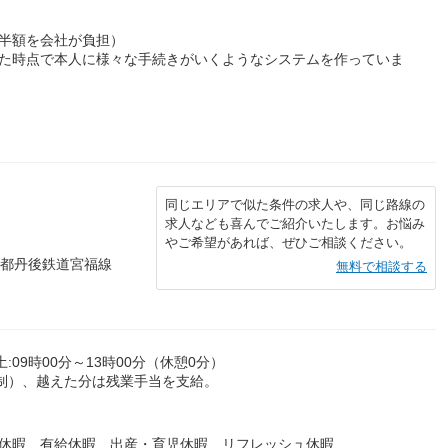
半額を会社が負担）
った時点で本人に様々な手続きがいくようなシステムを作っていま
同じエリアで似た条件の求人や、同じ路線の
求人なども喜んでご紹介いたします。お悩み
やご希望があれば、ぜひご相談ください。
京都丹後鉄道宮福線
無料で相談する
土:09時00分～13時00分（休憩0分）
間制）、越えた分は残業手当を支給。
始休暇 有給休暇 出産・育児休暇 リフレッシュ休暇