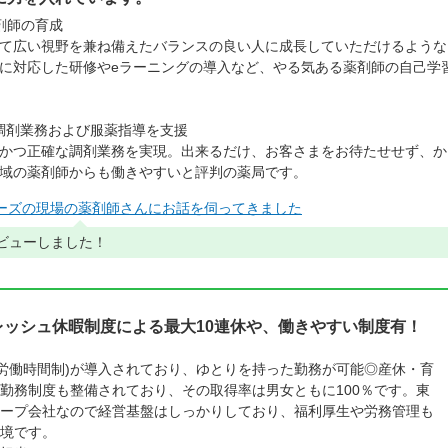
剤師の育成
て広い視野を兼ね備えたバランスの良い人に成長していただけるような
に対応した研修やeラーニングの導入など、やる気ある薬剤師の自己学
い調剤業務および服薬指導を支援
かつ正確な調剤業務を実現。出来るだけ、お客さまをお待たせせず、か
域の薬剤師からも働きやすいと評判の薬局です。
ーズの現場の薬剤師さんにお話を伺ってきました
ビューしました！
レッシュ休暇制度による最大10連休や、働きやすい制度有！
変形労働時間制)が導入されており、ゆとりを持った勤務が可能◎産休・育
勤務制度も整備されており、その取得率は男女ともに100％です。東
ープ会社なので経営基盤はしっかりしており、福利厚生や労務管理も
境です。