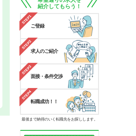
希望通りの求人を
紹介してもらう！
STEP1
ご登録
STEP2
求人のご紹介
STEP3
面接・条件交渉
STEP4
転職成功！！
最後まで納得のいく転職先をお探しします。