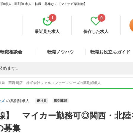
師求人 | 薬剤師 求人・転職・募集なら【マイナビ薬剤師】
1
0
最近見た求人
保存した求人
転職相談会
転職ノウハウ
転職お役立ちガイド
努めます。
薬局 西舞鶴店 株式会社ファルコファーマシーズの薬剤師求人
ーズ
の薬剤師求人
正社員
調剤薬局
鶴線】 マイカー勤務可◎関西・北陸
の募集