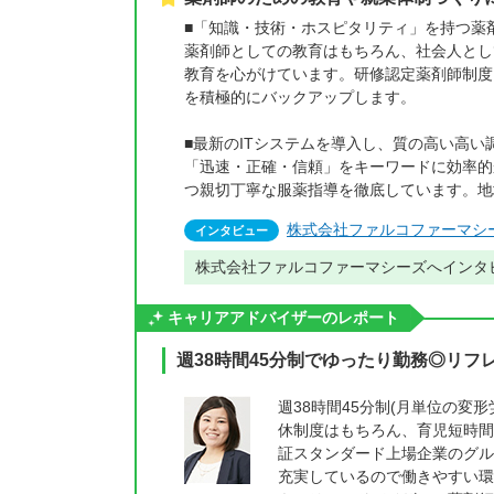
■「知識・技術・ホスピタリティ」を持つ薬
薬剤師としての教育はもちろん、社会人とし
教育を心がけています。研修認定薬剤師制度
を積極的にバックアップします。
■最新のITシステムを導入し、質の高い高
「迅速・正確・信頼」をキーワードに効率的
つ親切丁寧な服薬指導を徹底しています。地
株式会社ファルコファーマシ
インタビュー
株式会社ファルコファーマシーズへインタ
キャリアアドバイザーのレポート
週38時間45分制でゆったり勤務◎リフ
週38時間45分制(月単位の
休制度はもちろん、育児短時間
証スタンダード上場企業のグル
充実しているので働きやすい環