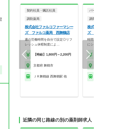
契約社員・嘱託社員
パート・アルバイト
習
調剤薬局
調剤薬局
株式会社ファルコファーマシー
株式会社ファルコファーマ
ズ ファルコ薬局 西舞鶴店
ズ ファルコ薬局 西舞鶴
週の労働時間を自分で設定◎リフ
時間や曜日に制限のある方も
レッシュ休暇制度によ…
にシフトのご相談が可…
【時給】1,800円～2,200円
【時給】1,850円～2,2
京都府 舞鶴市
京都府 舞鶴市
ＪＲ舞鶴線 西舞鶴駅 他
ＪＲ舞鶴線 西舞鶴駅 
近隣の同じ路線の別の薬剤師求人