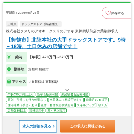
更新日：2026年5月26日
保存する
正社員
ドラッグストア（調剤併設）
株式会社クスリのアオキ クスリのアオキ 東舞鶴駅前店の薬剤師求人
【舞鶴市】北陸本社の大手ドラッグストアです。9時
～18時、土日休みの店舗です！
給与
【年収】428万円～673万円
勤務地
京都府 舞鶴市
アクセス
ＪＲ舞鶴線 東舞鶴駅
年収650万円以上可
新卒も応募可能
未経験者も応募可能
原則、引越しを伴う転勤なし
土日休み（相談可含む）
残業月10ｈ以下
住宅補助（手当）あり
産休・育休取得実績有り
スキルアップ
駅チカ
店舗数30以上
積極採用中
夏～秋入職可
求人の詳細を見る
この求人に興味がある