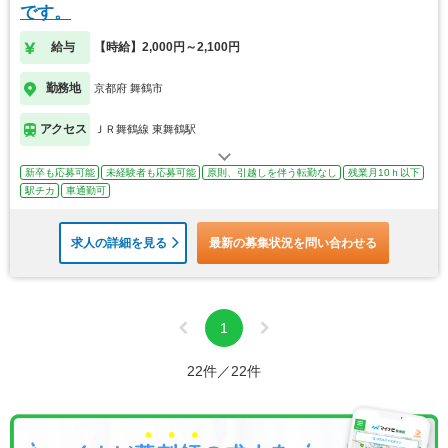
です。
給与
【時給】2,000円～2,100円
勤務地
京都府 舞鶴市
アクセス
ＪＲ舞鶴線 東舞鶴駅
新卒も応募可能
未経験者も応募可能
原則、引越しを伴う転勤なし
残業月10ｈ以下
駅チカ
車通勤可
求人の詳細を見る
最新の募集状況を問い合わせる
1
22件／22件