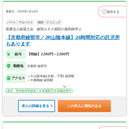
更新日：2025年1月14日
保存する
パート・アルバイト
病院・クリニック
医療法人綾冨士会 綾部ルネス病院の薬剤師求人
【京都府綾部市／JR山陰本線】24時間対応の託児所
もあります
給与
【時給】2,500円～2,500円
勤務地
京都府 綾部市
ＪＲ山陰本線(京都－下関) 綾部駅
アクセス
ＪＲ舞鶴線 綾部駅
産休・育休取得実績有り
車通勤可
積極採用中
求人の詳細を見る
この求人に興味がある