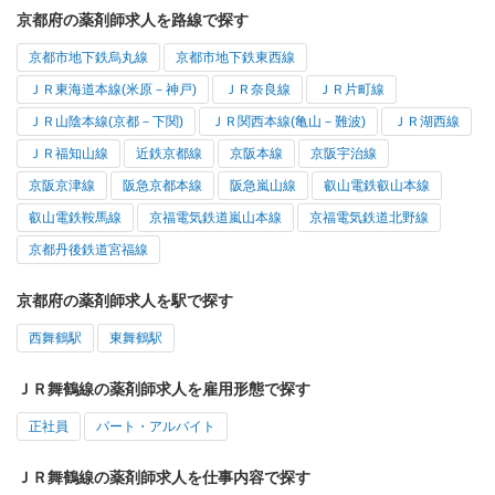
京都府の薬剤師求人を路線で探す
京都市地下鉄烏丸線
京都市地下鉄東西線
ＪＲ東海道本線(米原－神戸)
ＪＲ奈良線
ＪＲ片町線
ＪＲ山陰本線(京都－下関)
ＪＲ関西本線(亀山－難波)
ＪＲ湖西線
ＪＲ福知山線
近鉄京都線
京阪本線
京阪宇治線
京阪京津線
阪急京都本線
阪急嵐山線
叡山電鉄叡山本線
叡山電鉄鞍馬線
京福電気鉄道嵐山本線
京福電気鉄道北野線
京都丹後鉄道宮福線
京都府の薬剤師求人を駅で探す
西舞鶴駅
東舞鶴駅
ＪＲ舞鶴線の薬剤師求人を雇用形態で探す
正社員
パート・アルバイト
ＪＲ舞鶴線の薬剤師求人を仕事内容で探す