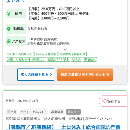
ません！
【月収】25.0万円～40.0万円以上
給与
【年収】400万円～600万円以上 モデル
【時給】2,000円～2,100円
勤務地
京都府 舞鶴市
ＪＲ舞鶴線 西舞鶴駅
アクセス
京都丹後鉄道宮福線 西舞鶴駅
年収600万円以上可
新卒も応募可能
未経験者も応募可能
原則、引越しを伴う転勤なし
残業月10ｈ以下
駅チカ
車通勤可
求人の詳細を見る
最新の募集状況を問い合わせる
更新日：2025年1月24日
保存する
正社員
パート・アルバイト
調剤薬局
募集停止
調剤薬局の薬剤師求人（法人名非公開 ※詳細はお問合せください）
【舞鶴市／JR舞鶴線】 土日休み！総合病院の門前