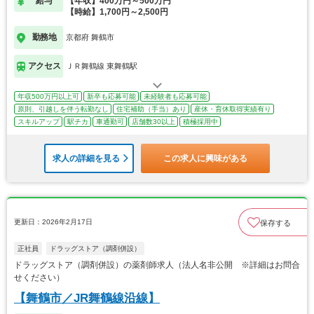
給与
【年収】400万円～500万円
【時給】1,700円～2,500円
勤務地
京都府 舞鶴市
アクセス
ＪＲ舞鶴線 東舞鶴駅
年収500万円以上可
新卒も応募可能
未経験者も応募可能
原則、引越しを伴う転勤なし
住宅補助（手当）あり
産休・育休取得実績有り
スキルアップ
駅チカ
車通勤可
店舗数30以上
積極採用中
求人の詳細を見る
この求人に興味がある
更新日：2026年2月17日
保存する
正社員
ドラッグストア（調剤併設）
ドラッグストア（調剤併設）の薬剤師求人（法人名非公開 ※詳細はお問合
せください）
【舞鶴市／JR舞鶴線沿線】