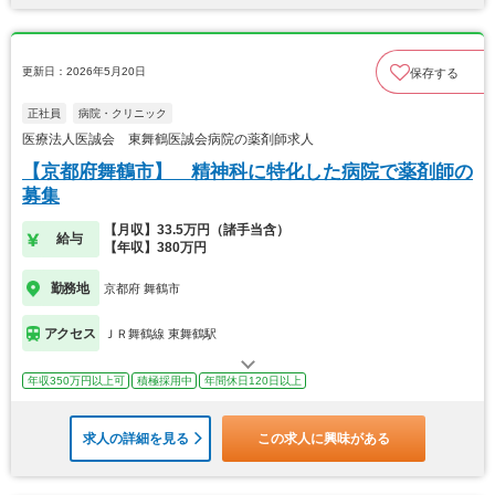
更新日：2026年5月20日
保存する
正社員
病院・クリニック
医療法人医誠会 東舞鶴医誠会病院の薬剤師求人
【京都府舞鶴市】 精神科に特化した病院で薬剤師の
募集
【月収】33.5万円（諸手当含）
給与
【年収】380万円
勤務地
京都府 舞鶴市
アクセス
ＪＲ舞鶴線 東舞鶴駅
年収350万円以上可
積極採用中
年間休日120日以上
求人の詳細を見る
この求人に興味がある