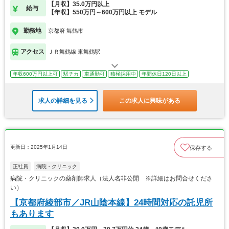
【月収】35.0万円以上
給与
【年収】550万円～600万円以上 モデル
勤務地
京都府 舞鶴市
アクセス
ＪＲ舞鶴線 東舞鶴駅
年収600万円以上可
駅チカ
車通勤可
積極採用中
年間休日120日以上
求人の詳細を見る
この求人に興味がある
更新日：2025年1月14日
保存する
正社員
病院・クリニック
病院・クリニックの薬剤師求人（法人名非公開 ※詳細はお問合せくださ
い）
【京都府綾部市／JR山陰本線】24時間対応の託児所
もあります