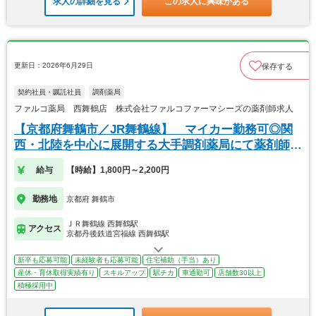
求人の詳細を見る
この求人に興味がある
更新日：2026年6月29日
保存する
契約社員・嘱託社員
調剤薬局
ファルコ薬局 西舞鶴店 株式会社ファルコファーマシーズの薬剤師求人
【京都府舞鶴市／JR舞鶴線】 マイカー勤務可◎関
西・北陸を中心に展開する大手調剤薬局にて薬剤師の
募集
給与
【時給】1,800円～2,200円
勤務地
京都府 舞鶴市
ＪＲ舞鶴線 西舞鶴駅
アクセス
京都丹後鉄道宮福線 西舞鶴駅
新卒も応募可能
未経験者も応募可能
住宅補助（手当）あり
産休・育休取得実績有り
スキルアップ
駅チカ
車通勤可
店舗数30以上
積極採用中