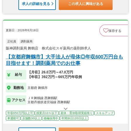
求人の詳細を見る
この求人に興味がある
更新日：2026年6月18日
保存する
正社員
調剤薬局
阪神調剤薬局 舞鶴店 株式会社スギ薬局の薬剤師求人
【京都府舞鶴市】大手法人が母体◎年収600万円台も
目指せます！調剤薬局でのお仕事
【月収】26.0万円～47.0万円
給与
【年収】392万円～665万円年収例
勤務地
京都府 舞鶴市
ＪＲ舞鶴線 西舞鶴駅
アクセス
京都丹後鉄道宮福線 西舞鶴駅
年収650万円以上可
残業月10ｈ以下
産休・育休取得実績有り
スキルアップ
車通勤可
店舗数30以上
積極採用中
年間休日120日以上