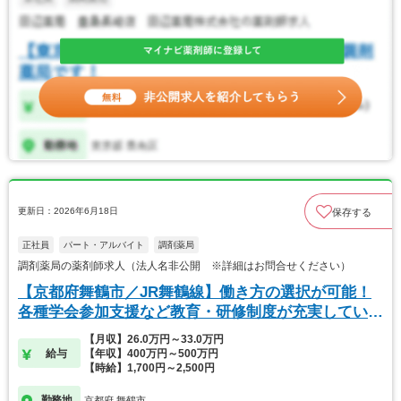
更新日：2026年6月18日
保存する
正社員
パート・アルバイト
調剤薬局
調剤薬局の薬剤師求人（法人名非公開 ※詳細はお問合せください）
【京都府舞鶴市／JR舞鶴線】働き方の選択が可能！
各種学会参加支援など教育・研修制度が充実していま
す。
【月収】26.0万円～33.0万円
給与
【年収】400万円～500万円
【時給】1,700円～2,500円
勤務地
京都府 舞鶴市