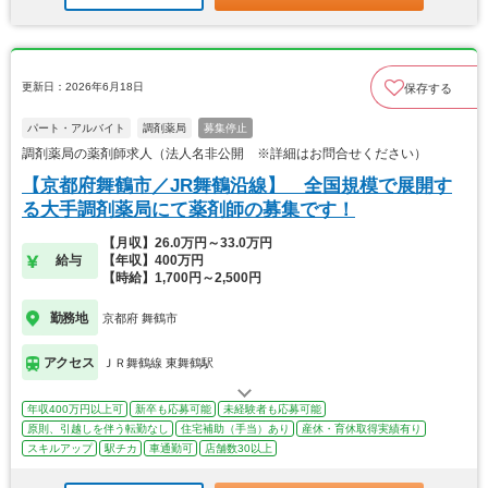
更新日：2026年6月18日
保存する
パート・アルバイト
調剤薬局
募集停止
調剤薬局の薬剤師求人（法人名非公開 ※詳細はお問合せください）
【京都府舞鶴市／JR舞鶴沿線】 全国規模で展開す
る大手調剤薬局にて薬剤師の募集です！
【月収】26.0万円～33.0万円
給与
【年収】400万円
【時給】1,700円～2,500円
勤務地
京都府 舞鶴市
アクセス
ＪＲ舞鶴線 東舞鶴駅
年収400万円以上可
新卒も応募可能
未経験者も応募可能
原則、引越しを伴う転勤なし
住宅補助（手当）あり
産休・育休取得実績有り
スキルアップ
駅チカ
車通勤可
店舗数30以上