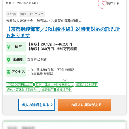
更新日：2025年1月14日
保存する
正社員
病院・クリニック
医療法人綾冨士会 綾部ルネス病院の薬剤師求人
【京都府綾部市／JR山陰本線】24時間対応の託児所
もあります
【月収】29.4万円～46.2万円
給与
【年収】360万円～550万円程度
勤務地
京都府 綾部市
ＪＲ山陰本線(京都－下関) 綾部駅
アクセス
ＪＲ舞鶴線 綾部駅
年収550万円以上可
原則、引越しを伴う転勤なし
残業月10ｈ以下
産休・育休取得実績有り
車通勤可
積極採用中
求人の詳細を見る
この求人に興味がある