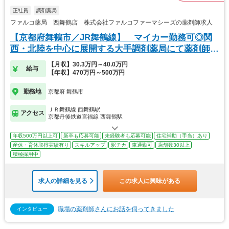
正社員
調剤薬局
ファルコ薬局 西舞鶴店 株式会社ファルコファーマシーズの薬剤師求人
【京都府舞鶴市／JR舞鶴線】 マイカー勤務可◎関
西・北陸を中心に展開する大手調剤薬局にて薬剤師の
募集
【月収】30.3万円～40.0万円
給与
【年収】470万円～500万円
勤務地
京都府 舞鶴市
ＪＲ舞鶴線 西舞鶴駅
アクセス
京都丹後鉄道宮福線 西舞鶴駅
年収500万円以上可
新卒も応募可能
未経験者も応募可能
住宅補助（手当）あり
産休・育休取得実績有り
スキルアップ
駅チカ
車通勤可
店舗数30以上
積極採用中
求人の詳細を見る
この求人に興味がある
職場の薬剤師さんにお話を伺ってきました
インタビュー