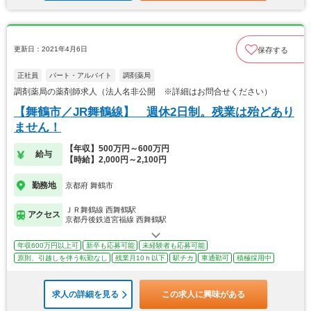
更新日：2021年4月6日
保存する
正社員
パート・アルバイト
調剤薬局
調剤薬局の薬剤師求人（法人名非公開 ※詳細はお問合せください）
【舞鶴市／JR舞鶴線】 週休2日制。残業は殆どあり
ません！
【年収】500万円～600万円
給与
【時給】2,000円～2,100円
勤務地
京都府 舞鶴市
ＪＲ舞鶴線 西舞鶴駅
アクセス
京都丹後鉄道宮福線 西舞鶴駅
年収600万円以上可
新卒も応募可能
未経験者も応募可能
原則、引越しを伴う転勤なし
残業月10ｈ以下
駅チカ
車通勤可
積極採用中
求人の詳細を見る
この求人に興味がある