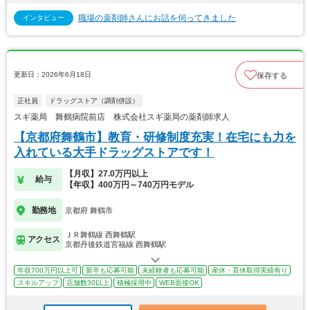
職場の薬剤師さんにお話を伺ってきました
インタビュー
更新日：2026年6月18日
保存する
正社員
ドラッグストア（調剤併設）
スギ薬局 舞鶴病院前店 株式会社スギ薬局の薬剤師求人
【京都府舞鶴市】教育・研修制度充実！在宅にも力を
入れている大手ドラッグストアです！
【月収】27.0万円以上
給与
【年収】400万円～740万円モデル
勤務地
京都府 舞鶴市
ＪＲ舞鶴線 西舞鶴駅
アクセス
京都丹後鉄道宮福線 西舞鶴駅
年収700万円以上可
新卒も応募可能
未経験者も応募可能
産休・育休取得実績有り
スキルアップ
店舗数30以上
積極採用中
WEB面接OK