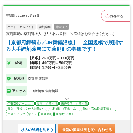
更新日：2026年6月18日
保存する
パート・アルバイト
調剤薬局
募集停止
調剤薬局の薬剤師求人（法人名非公開 ※詳細はお問合せください）
【京都府舞鶴市／JR舞鶴沿線】 全国規模で展開す
る大手調剤薬局にて薬剤師の募集です！
【月収】26.0万円～33.0万円
給与
【年収】400万円～500万円
【時給】1,700円～2,500円
勤務地
京都府 舞鶴市
アクセス
ＪＲ舞鶴線 東舞鶴駅
年収500万円以上可
新卒も応募可能
未経験者も応募可能
原則、引越しを伴う転勤なし
住宅補助（手当）あり
産休・育休取得実績有り
スキルアップ
駅チカ
車通勤可
店舗数30以上
求人の詳細を見る
最新の募集状況を問い合わせる