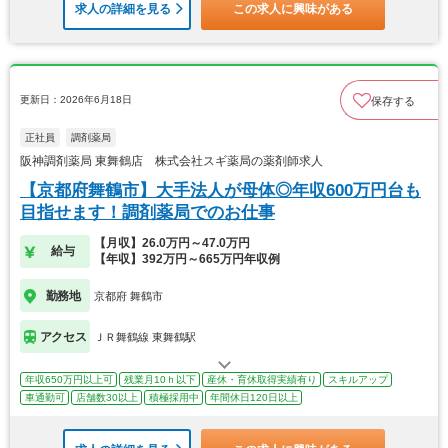
求人の詳細を見る
この求人に興味がある
更新日：2026年6月18日
保存する
正社員
調剤薬局
阪神調剤薬局 東舞鶴店 株式会社スギ薬局の薬剤師求人
【京都府舞鶴市】大手法人が母体◎年収600万円台も
目指せます！調剤薬局でのお仕事
【月収】26.0万円～47.0万円
給与
【年収】392万円～665万円年収例
勤務地
京都府 舞鶴市
アクセス
ＪＲ舞鶴線 東舞鶴駅
年収650万円以上可
残業月10ｈ以下
産休・育休取得実績有り
スキルアップ
車通勤可
店舗数30以上
積極採用中
年間休日120日以上