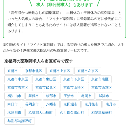
求人（非公開求人）もあります
「高年収かつ転勤なしの調剤薬局」「土日休み＋平日休みの調剤薬局」と
いった人気求人の場合、「マイナビ薬剤師」に登録済みの方に優先的にご
紹介してしまうこともあるためサイトには求人情報が掲載されないことも
あります。
薬剤師のサイト「マイナビ薬剤師」では、希望通りの求人を無料でご紹介。大手
だから安心！厚生労働大臣認可の転職支援サービスです。
京都府の薬剤師求人を市区町村で探す
京都市
京都市北区
京都市上京区
京都市左京区
京都市中京区
京都市東山区
京都市下京区
京都市南区
京都市右京区
京都市伏見区
京都市山科区
京都市西京区
福知山市
舞鶴市
綾部市
宇治市
亀岡市
城陽市
向日市
長岡京市
八幡市
京田辺市
京丹後市
南丹市
木津川市
乙訓郡大山崎町
久世郡久御山町
相楽郡精華町
与謝郡与謝野町