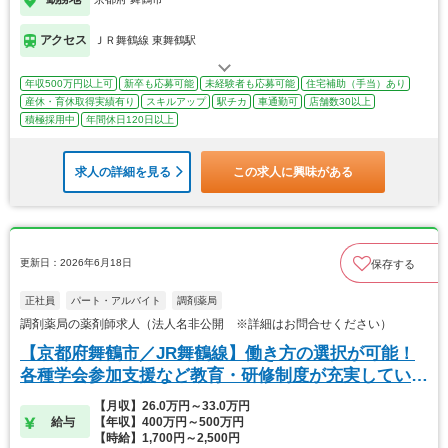
アクセス
ＪＲ舞鶴線 東舞鶴駅
年収500万円以上可
新卒も応募可能
未経験者も応募可能
住宅補助（手当）あり
産休・育休取得実績有り
スキルアップ
駅チカ
車通勤可
店舗数30以上
積極採用中
年間休日120日以上
求人の詳細を見る
この求人に興味がある
更新日：2026年6月18日
保存する
正社員
パート・アルバイト
調剤薬局
調剤薬局の薬剤師求人（法人名非公開 ※詳細はお問合せください）
【京都府舞鶴市／JR舞鶴線】働き方の選択が可能！
各種学会参加支援など教育・研修制度が充実していま
す。
【月収】26.0万円～33.0万円
給与
【年収】400万円～500万円
【時給】1,700円～2,500円