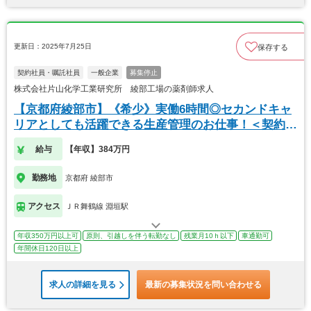
更新日：2025年7月25日
保存する
契約社員・嘱託社員
一般企業
募集停止
株式会社片山化学工業研究所 綾部工場の薬剤師求人
【京都府綾部市】《希少》実働6時間◎セカンドキャ
リアとしても活躍できる生産管理のお仕事！＜契約社
員＞
給与
【年収】384万円
勤務地
京都府 綾部市
アクセス
ＪＲ舞鶴線 淵垣駅
年収350万円以上可
原則、引越しを伴う転勤なし
残業月10ｈ以下
車通勤可
年間休日120日以上
求人の詳細を見る
最新の募集状況を問い合わせる