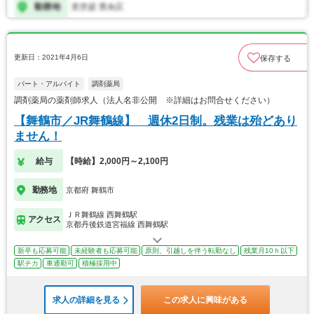
更新日：2021年4月6日
保存する
パート・アルバイト
調剤薬局
調剤薬局の薬剤師求人（法人名非公開 ※詳細はお問合せください）
【舞鶴市／JR舞鶴線】 週休2日制。残業は殆どあり
ません！
給与
【時給】2,000円～2,100円
勤務地
京都府 舞鶴市
ＪＲ舞鶴線 西舞鶴駅
アクセス
京都丹後鉄道宮福線 西舞鶴駅
新卒も応募可能
未経験者も応募可能
原則、引越しを伴う転勤なし
残業月10ｈ以下
駅チカ
車通勤可
積極採用中
求人の詳細を見る
この求人に興味がある