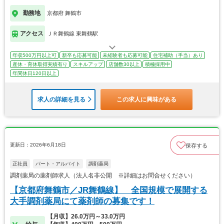
勤務地
京都府 舞鶴市
アクセス
ＪＲ舞鶴線 東舞鶴駅
年収500万円以上可
新卒も応募可能
未経験者も応募可能
住宅補助（手当）あり
産休・育休取得実績有り
スキルアップ
店舗数30以上
積極採用中
年間休日120日以上
求人の詳細を見る
この求人に興味がある
更新日：2026年6月18日
保存する
正社員
パート・アルバイト
調剤薬局
調剤薬局の薬剤師求人（法人名非公開 ※詳細はお問合せください）
【京都府舞鶴市／JR舞鶴線】 全国規模で展開する
大手調剤薬局にて薬剤師の募集です！
【月収】26.0万円～33.0万円