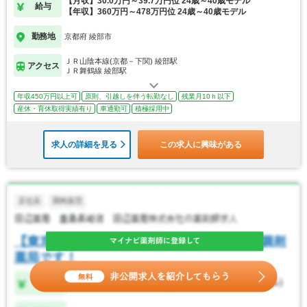
【月収】30.0万円～39.7万円位 24歳～40歳モデル
給与
【年収】360万円～478万円位 24歳～40歳モデル
勤務地
京都府 綾部市
ＪＲ山陰本線(京都－下関) 綾部駅
アクセス
ＪＲ舞鶴線 綾部駅
年収450万円以上可
原則、引越しを伴う転勤なし
残業月10ｈ以下
産休・育休取得実績有り
車通勤可
積極採用中
求人の詳細を見る
この求人に興味がある