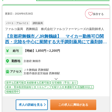
更新日：2026年6月29日
保存する
パート・アルバイト
調剤薬局
ファルコ薬局 西舞鶴店 株式会社ファルコファーマシーズの薬剤師求人
【京都府舞鶴市／JR舞鶴線】 マイカー勤務可◎関
西・北陸を中心に展開する大手調剤薬局にて薬剤師の
募集
給与
【時給】1,850円～2,200円
勤務地
京都府 舞鶴市
ＪＲ舞鶴線 西舞鶴駅
アクセス
京都丹後鉄道宮福線 西舞鶴駅
新卒も応募可能
未経験者も応募可能
住宅補助（手当）あり
産休・育休取得実績有り
スキルアップ
駅チカ
車通勤可
店舗数30以上
積極採用中
求人の詳細を見る
この求人に興味がある