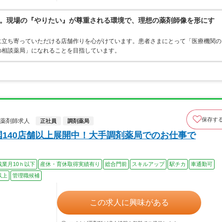
。現場の『やりたい』が尊重される環境で、理想の薬剤師像を形にす
に立ち寄っていただける店舗作りを心がけています。患者さまにとって「医療機関の
の相談薬局」になれることを目指しています。
保存す
の薬剤師求人
正社員
調剤薬局
国140店舗以上展開中！大手調剤薬局でのお仕事で
残業月10ｈ以下
産休・育休取得実績有り
総合門前
スキルアップ
駅チカ
車通勤可
以上
管理職候補
この求人に興味がある