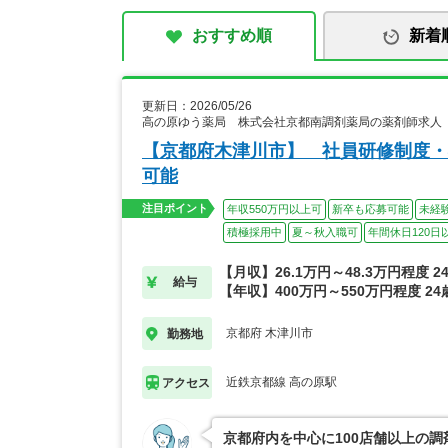
おすすめ順
新着
更新日：2026/05/26
高の原ゆう薬局 株式会社京都南調剤薬局の薬剤師求人
【京都府木津川市】 社員研修制度・
可能
注目ポイント
年収550万円以上可
新卒も応募可能
未経
積極採用中
夏～秋入職可
年間休日120日
【月収】26.1万円～48.3万円程度 
給与
【年収】400万円～550万円程度 2
京都府 木津川市
勤務地
近鉄京都線 高の原駅
アクセス
京都府内を中心に100店舗以上の