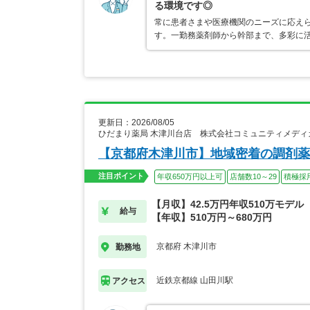
る環境です◎
常に患者さまや医療機関のニーズに応え
す。一勤務薬剤師から幹部まで、多彩に
更新日：2026/08/05
ひだまり薬局 木津川台店 株式会社コミュニティメディ
【京都府木津川市】地域密着の調剤薬
注目ポイント
年収650万円以上可
店舗数10～29
積極採
【月収】42.5万円年収510万モデル
給与
【年収】510万円～680万円
京都府 木津川市
勤務地
近鉄京都線 山田川駅
アクセス