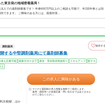
った東京発の地域密着薬局！
法人での薬剤師募集です！ 年俸600万円以上のご相談も可能で、年2回年俸とは別
待できます。 ご興味のある方には、面接対策…
保存す
調剤薬局
開する中堅調剤薬局にて薬剤師募集
験者も応募可能
残業月10ｈ以下
産休・育休取得実績有り
スキルアップ
駅チカ
以上
この求人に興味がある
マイナビ薬剤師が求人情報を無料でご提供します。
薬局・病院等への直接応募・問い合わせではありません
のでご安心ください。
津(京都)駅…ほか