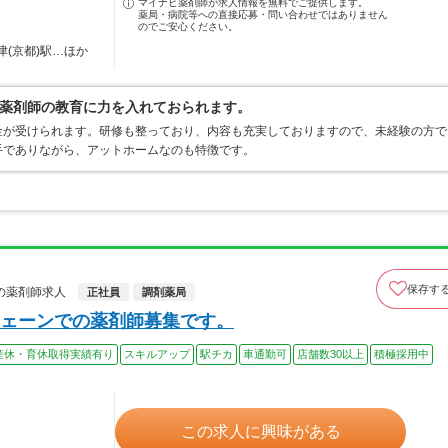
マイナビ薬剤師が求人情報を無料でご提供します。
薬局・病院等への直接応募・問い合わせではありません
のでご安心ください。
津(京都)駅…ほか
薬剤師の教育に力を入れておられます。
金が受けられます。研修も整っており、内容も充実しておりますので、未経験の方で
手でありながら、アットホームなのも特徴です。
保存す
の薬剤師求人
正社員
調剤薬局
ェーンでの薬剤師募集です。
産休・育休取得実績有り
スキルアップ
駅チカ
車通勤可
店舗数30以上
積極採用中
この求人に興味がある