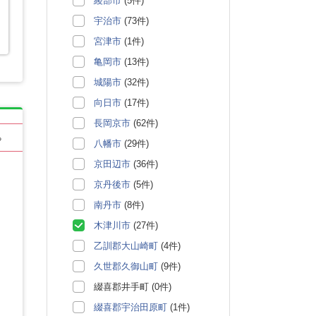
綾部市
(5件)
宇治市
(73件)
宮津市
(1件)
亀岡市
(13件)
城陽市
(32件)
向日市
(17件)
長岡京市
(62件)
る
八幡市
(29件)
京田辺市
(36件)
京丹後市
(5件)
南丹市
(8件)
木津川市
(27件)
乙訓郡大山崎町
(4件)
久世郡久御山町
(9件)
綴喜郡井手町 (0件)
綴喜郡宇治田原町
(1件)