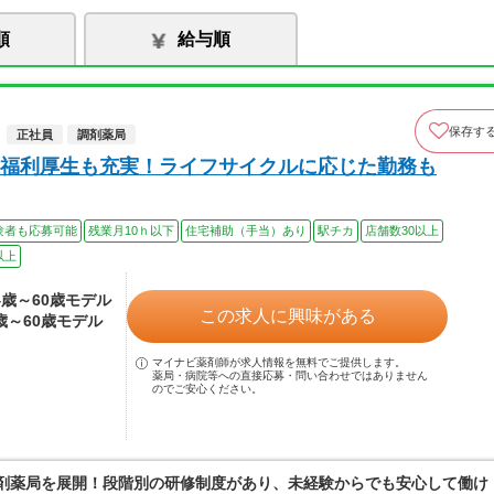
順
給与順
保存す
正社員
調剤薬局
福利厚生も充実！ライフサイクルに応じた勤務も
験者も応募可能
残業月10ｈ以下
住宅補助（手当）あり
駅チカ
店舗数30以上
以上
24歳～60歳モデル
この求人に興味がある
4歳～60歳モデル
マイナビ薬剤師が求人情報を無料でご提供します。
薬局・病院等への直接応募・問い合わせではありません
のでご安心ください。
調剤薬局を展開！段階別の研修制度があり、未経験からでも安心して働け