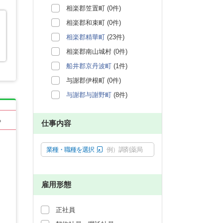
相楽郡笠置町 (0件)
相楽郡和束町 (0件)
相楽郡精華町
(23件)
相楽郡南山城村 (0件)
船井郡京丹波町
(1件)
与謝郡伊根町 (0件)
与謝郡与謝野町
(8件)
る
仕事内容
業種・職種を選択
例）調剤薬局
雇用形態
正社員