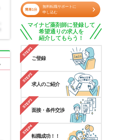
無料転職サポートに
簡単1分
申し込む
マイナビ薬剤師に登録して
希望通りの求人を
紹介してもらう！
STEP1
ご登録
る
STEP2
求人のご紹介
STEP3
面接・条件交渉
STEP4
転職成功！！