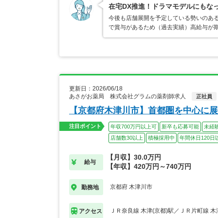
在宅DX推進！ドラマモデルにもな
今後も店舗展開を予定している勢いのある
で賞与があるため（過去実績）高給与が期
更新日：2026/06/18
あさがお薬局 株式会社グラムの薬剤師求人
正社員
【京都府木津川市】首都圏を中心に展
注目ポイント
年収700万円以上可
新卒も応募可能
未経
店舗数30以上
積極採用中
年間休日120日
【月収】30.0万円
給与
【年収】420万円～740万円
京都府 木津川市
勤務地
ＪＲ奈良線 木津(京都)駅／ＪＲ片町線 木
アクセス