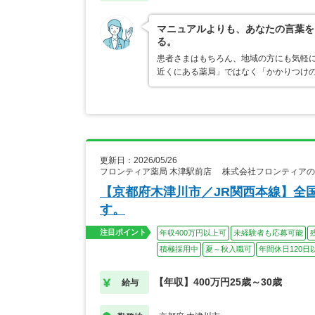
マニュアルよりも、あなたの言葉を
る。
患者さまはもちろん、地域の方にも気軽
近くにある薬局」ではなく「かかりつけ
更新日：2026/05/26
フロンティア薬局 木津駅前店 株式会社フロンティア
【京都府木津川市／JR関西本線】全
す。
注目ポイント
年収400万円以上可
未経験者も応募可能
積極採用中
夏～秋入職可
年間休日120日
【年収】400万円25歳～30歳
給与