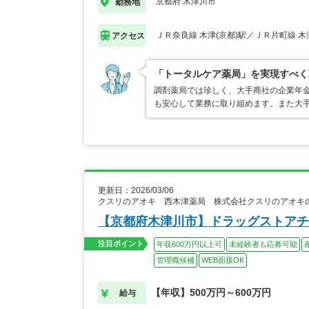
京都府 木津川市
勤務地
ＪＲ奈良線 木津(京都)駅／ＪＲ片町線 木
アクセス
「トータルケア薬局」を実現すべく
調剤薬局では珍しく、大手商社の企業年
も安心して業務に取り組めます。また大
更新日：2026/03/06
クスリのアオキ 西木津薬局 株式会社クスリのアオキ
【京都府木津川市】ドラッグストアチ
注目ポイント
年収600万円以上可
未経験者も応募可能
管理職候補
WEB面接OK
【年収】500万円～600万円
給与