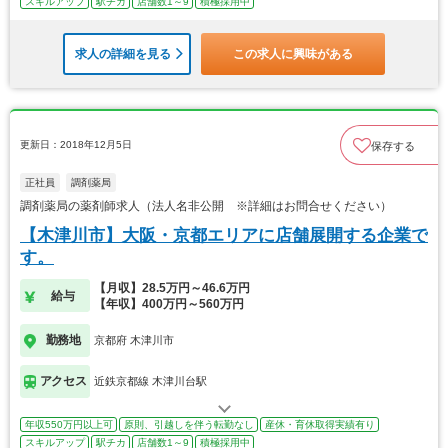
スキルアップ
駅チカ
店舗数1～9
積極採用中
求人の詳細を見る
この求人に興味がある
更新日：2018年12月5日
保存する
正社員
調剤薬局
調剤薬局の薬剤師求人（法人名非公開 ※詳細はお問合せください）
【木津川市】大阪・京都エリアに店舗展開する企業で
す。
【月収】28.5万円～46.6万円
給与
【年収】400万円～560万円
勤務地
京都府 木津川市
アクセス
近鉄京都線 木津川台駅
年収550万円以上可
原則、引越しを伴う転勤なし
産休・育休取得実績有り
スキルアップ
駅チカ
店舗数1～9
積極採用中