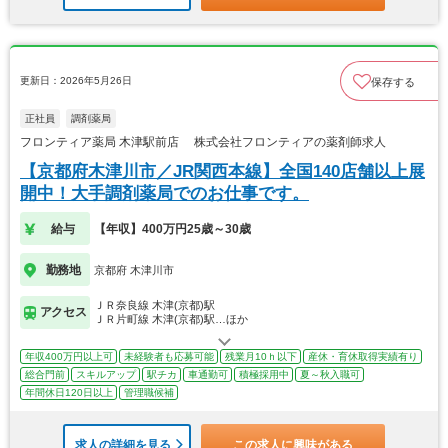
更新日：2026年5月26日
保存する
正社員
調剤薬局
フロンティア薬局 木津駅前店 株式会社フロンティアの薬剤師求人
【京都府木津川市／JR関西本線】全国140店舗以上展
開中！大手調剤薬局でのお仕事です。
給与
【年収】400万円25歳～30歳
勤務地
京都府 木津川市
ＪＲ奈良線 木津(京都)駅
アクセス
ＪＲ片町線 木津(京都)駅…ほか
年収400万円以上可
未経験者も応募可能
残業月10ｈ以下
産休・育休取得実績有り
総合門前
スキルアップ
駅チカ
車通勤可
積極採用中
夏～秋入職可
年間休日120日以上
管理職候補
求人の詳細を見る
この求人に興味がある