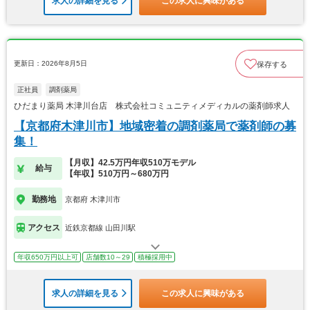
求人の詳細を見る
この求人に興味がある
更新日：2026年8月5日
保存する
正社員
調剤薬局
ひだまり薬局 木津川台店 株式会社コミュニティメディカルの薬剤師求人
【京都府木津川市】地域密着の調剤薬局で薬剤師の募
集！
【月収】42.5万円年収510万モデル
給与
【年収】510万円～680万円
勤務地
京都府 木津川市
アクセス
近鉄京都線 山田川駅
年収650万円以上可
店舗数10～29
積極採用中
求人の詳細を見る
この求人に興味がある