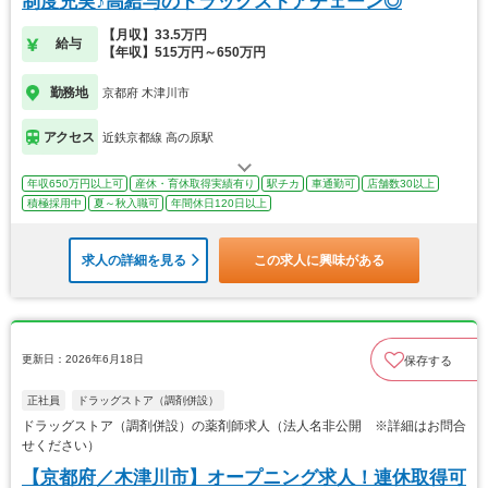
制度充実♪高給与のドラッグストアチェーン◎
【月収】33.5万円
給与
【年収】515万円～650万円
勤務地
京都府 木津川市
アクセス
近鉄京都線 高の原駅
年収650万円以上可
産休・育休取得実績有り
駅チカ
車通勤可
店舗数30以上
積極採用中
夏～秋入職可
年間休日120日以上
求人の詳細を見る
この求人に興味がある
更新日：2026年6月18日
保存する
正社員
ドラッグストア（調剤併設）
ドラッグストア（調剤併設）の薬剤師求人（法人名非公開 ※詳細はお問合
せください）
【京都府／木津川市】オープニング求人！連休取得可