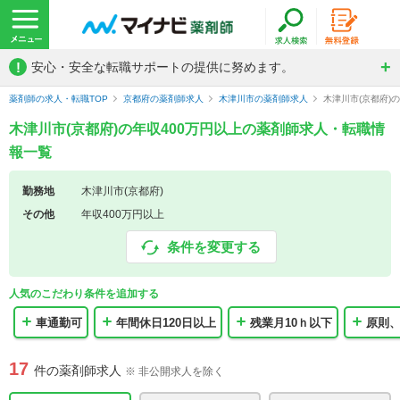
!
安心・安全な転職サポートの提供に努めます。
薬剤師の求人・転職TOP
京都府の薬剤師求人
木津川市の薬剤師求人
木津川市(京都府)
木津川市(京都府)の年収400万円以上の薬剤師求人・転職情
報一覧
勤務地
木津川市(京都府)
その他
年収400万円以上
条件を変更する
人気のこだわり条件を追加する
車通勤可
年間休日120日以上
残業月10ｈ以下
原則
17
件の薬剤師求人
※ 非公開求人を除く