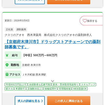
更新日：2026年3月6日
保存する
正社員
調剤薬局
クスリのアオキ 西木津薬局 株式会社クスリのアオキの薬剤師求人
【京都府木津川市】ドラッグストアチェーンでの薬剤
師募集です。
給与
【年収】500万円～600万円
勤務地
京都府 木津川市
アクセス
ＪＲ片町線 西木津駅
年収600万円以上可
未経験者も応募可能
産休・育休取得実績有り
スキルアップ
駅チカ
車通勤可
店舗数30以上
積極採用中
管理職候補
WEB面接OK
求人の詳細を見る
この求人に興味がある