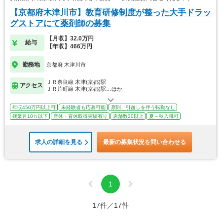
【京都府木津川市】教育研修制度が整った大手ドラッ
グストアにて薬剤師の募集
【月収】32.0万円
給与
【年収】466万円
勤務地
京都府 木津川市
ＪＲ奈良線 木津(京都)駅
アクセス
ＪＲ片町線 木津(京都)駅…ほか
年収450万円以上可
未経験者も応募可能
原則、引越しを伴う転勤なし
残業月10ｈ以下
産休・育休取得実績有り
店舗数30以上
夏～秋入職可
求人の詳細を見る
最新の募集状況を問い合わせる
1
17件／17件