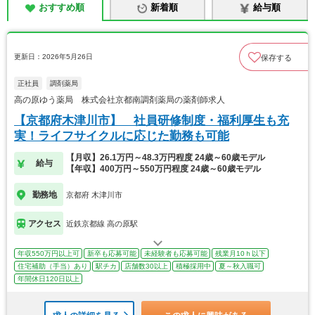
おすすめ順
新着順
給与順
更新日：2026年5月26日
保存する
正社員
調剤薬局
高の原ゆう薬局 株式会社京都南調剤薬局の薬剤師求人
【京都府木津川市】 社員研修制度・福利厚生も充
実！ライフサイクルに応じた勤務も可能
【月収】26.1万円～48.3万円程度 24歳～60歳モデル
給与
【年収】400万円～550万円程度 24歳～60歳モデル
勤務地
京都府 木津川市
アクセス
近鉄京都線 高の原駅
年収550万円以上可
新卒も応募可能
未経験者も応募可能
残業月10ｈ以下
住宅補助（手当）あり
駅チカ
店舗数30以上
積極採用中
夏～秋入職可
年間休日120日以上