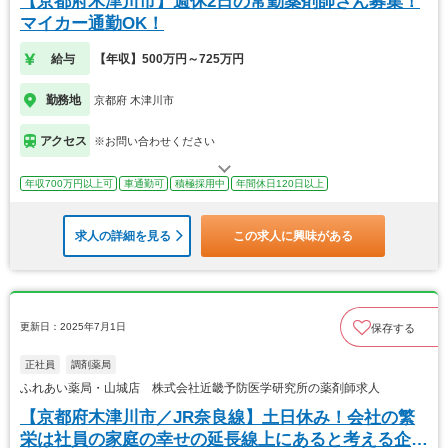
【京都府木津川市】週休2日の常勤薬剤師さん募集！
マイカー通勤OK！
給与
【年収】500万円～725万円
勤務地
京都府 木津川市
アクセス
※お問い合わせください
年収700万円以上可
車通勤可
積極採用中
年間休日120日以上
求人の詳細を見る
この求人に興味がある
更新日：2025年7月1日
保存する
正社員
調剤薬局
ふれあい薬局・山城店 株式会社近畿予防医学研究所の薬剤師求人
【京都府木津川市／JR奈良線】土日休み！会社の繁
栄は社員の家庭の幸せの延長線上にあると考える企業