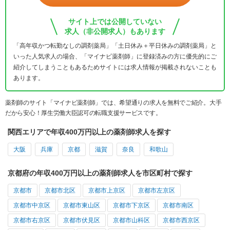
サイト上では公開していない
求人（非公開求人）もあります
「高年収かつ転勤なしの調剤薬局」「土日休み＋平日休みの調剤薬局」と
いった人気求人の場合、「マイナビ薬剤師」に登録済みの方に優先的にご
紹介してしまうこともあるためサイトには求人情報が掲載されないことも
あります。
薬剤師のサイト「マイナビ薬剤師」では、希望通りの求人を無料でご紹介。大手
だから安心！厚生労働大臣認可の転職支援サービスです。
関西エリアで年収400万円以上の薬剤師求人を探す
大阪
兵庫
京都
滋賀
奈良
和歌山
京都府の年収400万円以上の薬剤師求人を市区町村で探す
京都市
京都市北区
京都市上京区
京都市左京区
京都市中京区
京都市東山区
京都市下京区
京都市南区
京都市右京区
京都市伏見区
京都市山科区
京都市西京区