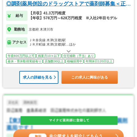
◎調剤薬局併設のドラッグストアで薬剤師募集＜正社
員＞
【月収】41.3万円程度
給与
【年収】578万円～628万円程度 ※入社2年目モデル
勤務地
京都府 木津川市
ＪＲ奈良線 木津(京都)駅
アクセス
ＪＲ片町線 木津(京都)駅…ほか
年収600万円以上可
残業月10ｈ以下
住宅補助（手当）あり
産休・育休取得実績有り
店舗数30以上
積極採用中
年間休日120日以上
求人の詳細を見る
この求人に興味がある