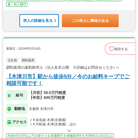
夏～秋入職可
求人の詳細を見る
この求人に興味がある
更新日：2026年5月19日
保存する
正社員
調剤薬局
調剤薬局の薬剤師求人（法人名非公開 ※詳細はお問合せください）
【木津川市】駅から徒歩5分／今のお給料キープでご
相談可能です！
【月収】50.0万円程度
給与
【年収】600万円程度
勤務地
京都府 木津川市
ＪＲ奈良線 木津(京都)駅
アクセス
ＪＲ片町線 木津(京都)駅…ほか
年収600万円以上可
駅チカ
車通勤可
積極採用中
年間休日120日以上