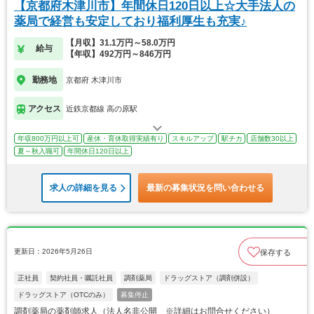
【京都府木津川市】年間休日120日以上☆大手法人の
薬局で経営も安定しており福利厚生も充実♪
【月収】31.1万円～58.0万円
給与
【年収】492万円～846万円
勤務地
京都府 木津川市
アクセス
近鉄京都線 高の原駅
年収800万円以上可
産休・育休取得実績有り
スキルアップ
駅チカ
店舗数30以上
夏～秋入職可
年間休日120日以上
求人の詳細を見る
最新の募集状況を問い合わせる
更新日：2026年5月26日
保存する
正社員
契約社員・嘱託社員
調剤薬局
ドラッグストア（調剤併設）
ドラッグストア（OTCのみ）
募集停止
調剤薬局の薬剤師求人（法人名非公開 ※詳細はお問合せください）