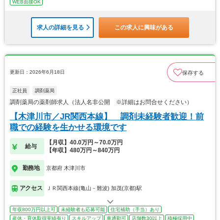
WEB面接OK
求人の詳細を見る
この求人に興味がある
更新日：2026年6月18日
保存する
正社員
調剤薬局
調剤薬局の薬剤師求人（法人名非公開 ※詳細はお問合せください）
【木津川市／JR関西本線】 調剤未経験者歓迎！前
職での経験を生かせる環境です
【月収】40.0万円～70.0万円
給与
【年収】480万円～840万円
勤務地
京都府 木津川市
アクセス
ＪＲ関西本線(亀山－難波) 加茂(京都)駅
年収800万円以上可
未経験者も応募可能
住宅補助（手当）あり
産休・育休取得実績有り
スキルアップ
車通勤可
店舗数30以上
積極採用中