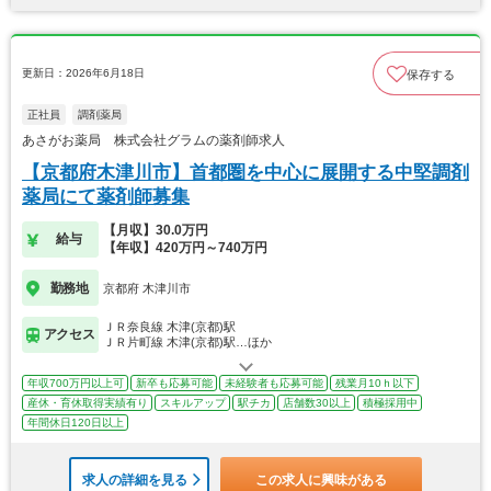
更新日：2026年6月18日
保存する
正社員
調剤薬局
あさがお薬局 株式会社グラムの薬剤師求人
【京都府木津川市】首都圏を中心に展開する中堅調剤
薬局にて薬剤師募集
【月収】30.0万円
給与
【年収】420万円～740万円
勤務地
京都府 木津川市
ＪＲ奈良線 木津(京都)駅
アクセス
ＪＲ片町線 木津(京都)駅…ほか
年収700万円以上可
新卒も応募可能
未経験者も応募可能
残業月10ｈ以下
産休・育休取得実績有り
スキルアップ
駅チカ
店舗数30以上
積極採用中
年間休日120日以上
求人の詳細を見る
この求人に興味がある