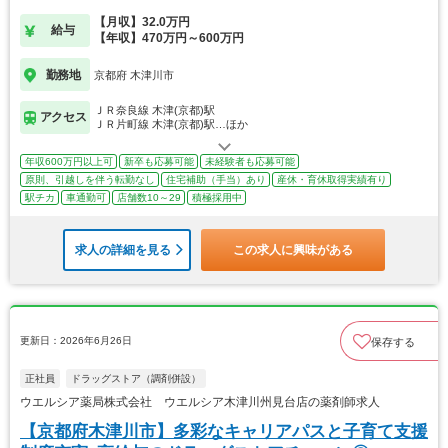
です
【月収】32.0万円
給与
【年収】470万円～600万円
勤務地
京都府 木津川市
ＪＲ奈良線 木津(京都)駅
アクセス
ＪＲ片町線 木津(京都)駅…ほか
年収600万円以上可
新卒も応募可能
未経験者も応募可能
原則、引越しを伴う転勤なし
住宅補助（手当）あり
産休・育休取得実績有り
駅チカ
車通勤可
店舗数10～29
積極採用中
求人の詳細を見る
この求人に興味がある
更新日：2026年6月26日
保存する
正社員
ドラッグストア（調剤併設）
ウエルシア薬局株式会社 ウエルシア木津川州見台店の薬剤師求人
【京都府木津川市】多彩なキャリアパスと子育て支援