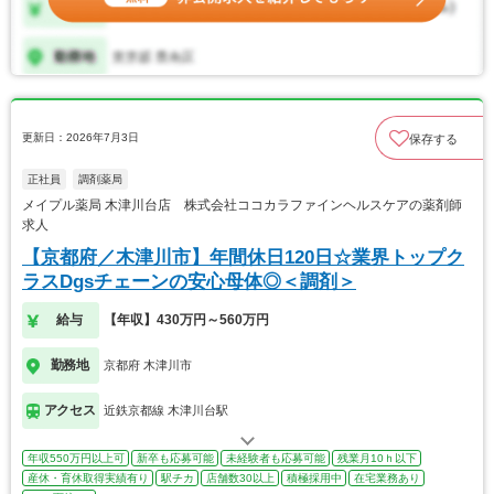
更新日：2026年7月3日
保存する
正社員
調剤薬局
メイプル薬局 木津川台店 株式会社ココカラファインヘルスケアの薬剤師
求人
【京都府／木津川市】年間休日120日☆業界トップク
ラスDgsチェーンの安心母体◎＜調剤＞
給与
【年収】430万円～560万円
勤務地
京都府 木津川市
アクセス
近鉄京都線 木津川台駅
年収550万円以上可
新卒も応募可能
未経験者も応募可能
残業月10ｈ以下
産休・育休取得実績有り
駅チカ
店舗数30以上
積極採用中
在宅業務あり