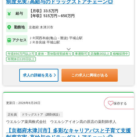
制度充実♪高給与のドラッグストアチェーン◎
【月収】33.5万円
給与
【年収】515万円～650万円
勤務地
京都府 木津川市
ＪＲ関西本線(亀山－難波) 平城山駅
アクセス
ＪＲ奈良線 平城山駅
年収650万円以上可
産休・育休取得実績有り
車通勤可
店舗数30以上
積極採用中
年間休日120日以上
求人の詳細を見る
この求人に興味がある
更新日：2026年6月26日
保存する
正社員
ドラッグストア（調剤併設）
ウエルシア薬局株式会社 ウエルシアイオン高の原店の薬剤師求人
【京都府木津川市】多彩なキャリアパスと子育て支援