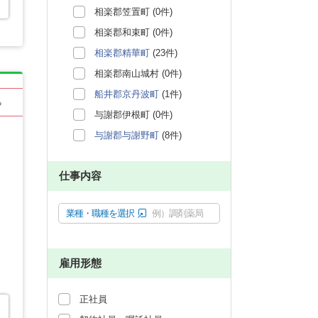
相楽郡笠置町 (0件)
相楽郡和束町 (0件)
相楽郡精華町
(23件)
相楽郡南山城村 (0件)
船井郡京丹波町
(1件)
る
与謝郡伊根町 (0件)
与謝郡与謝野町
(8件)
仕事内容
業種・職種を選択
例）調剤薬局
雇用形態
正社員