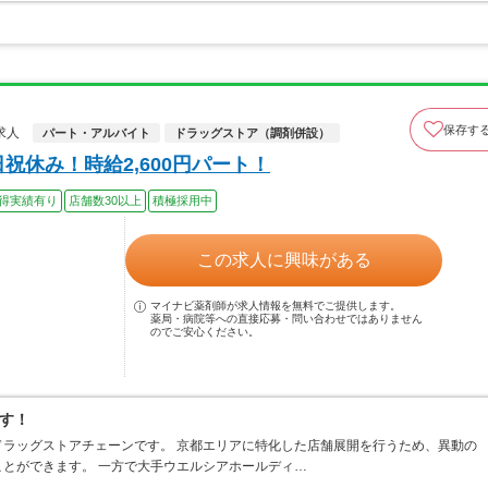
保存す
求人
パート・アルバイト
ドラッグストア（調剤併設）
祝休み！時給2,600円パート！
得実績有り
店舗数30以上
積極採用中
この求人に興味がある
マイナビ薬剤師が求人情報を無料でご提供します。
薬局・病院等への直接応募・問い合わせではありません
のでご安心ください。
す！
ラッグストアチェーンです。 京都エリアに特化した店舗展開を行うため、異動の
とができます。 一方で大手ウエルシアホールディ…