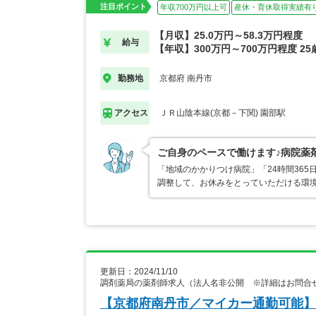
注目ポイント
年収700万円以上可
産休・育休取得実績有
【月収】25.0万円～58.3万円程度
給与
【年収】300万円～700万円程度 2
京都府 南丹市
勤務地
ＪＲ山陰本線(京都－下関) 園部駅
アクセス
ご自身のペースで働けます♪病院薬
「地域のかかりつけ病院」「24時間36
調整して、お休みをとっていただける環
更新日：2024/11/10
調剤薬局の薬剤師求人（法人名非公開 ※詳細はお問合
【京都府南丹市／マイカー通勤可能】