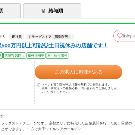
順
給与順
保存す
求人
正社員
ドラッグストア（調剤併設）
収500万円以上可能◎土日祝休みの店舗です！
り
店舗数30以上
積極採用中
夏～秋入職可
この求人に興味がある
マイナビ薬剤師が求人情報を無料でご提供します。
薬局・病院等への直接応募・問い合わせではありません
のでご安心ください。
す！
ラッグストアチェーンです。 京都エリアに特化した店舗展開を行うため、異動の
とができます。 一方で大手ウエルシアホールディ…