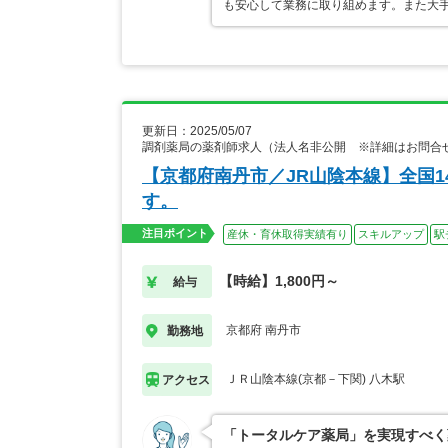
も安心して業務に取り組めます。また大
更新日：2025/05/07
調剤薬局の薬剤師求人（法人名非公開 ※詳細はお問合
【京都府南丹市／JR山陰本線】全国
す。
注目ポイント
産休・育休取得実績有り
スキルアップ
駅
【時給】1,800円～
給与
京都府 南丹市
勤務地
ＪＲ山陰本線(京都－下関) 八木駅
アクセス
「トータルケア薬局」を実現すべく