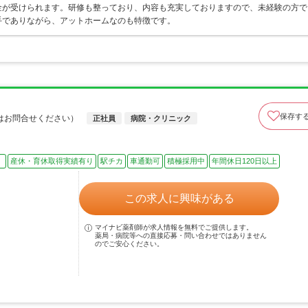
金が受けられます。研修も整っており、内容も充実しておりますので、未経験の方で
手でありながら、アットホームなのも特徴です。
保存す
はお問合せください）
正社員
病院・クリニック
）
産休・育休取得実績有り
駅チカ
車通勤可
積極採用中
年間休日120日以上
この求人に興味がある
マイナビ薬剤師が求人情報を無料でご提供します。
薬局・病院等への直接応募・問い合わせではありません
のでご安心ください。