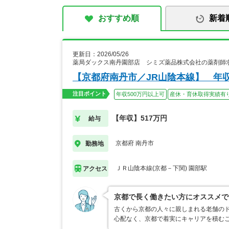
おすすめ順
新着
更新日：2026/05/26
薬局ダックス南丹園部店 シミズ薬品株式会社の薬剤師
【京都府南丹市／JR山陰本線】 年
注目ポイント
年収500万円以上可
産休・育休取得実績有
【年収】517万円
給与
京都府 南丹市
勤務地
ＪＲ山陰本線(京都－下関) 園部駅
アクセス
京都で長く働きたい方にオススメで
古くから京都の人々に親しまれる老舗のド
心配なく、京都で着実にキャリアを積むこ