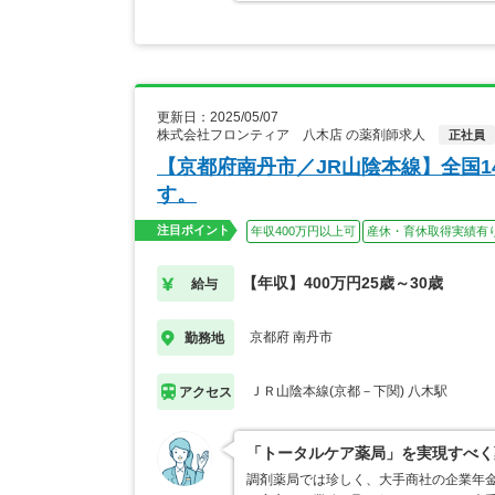
更新日：2025/05/07
株式会社フロンティア 八木店 の薬剤師求人
正社員
【京都府南丹市／JR山陰本線】全国
す。
注目ポイント
年収400万円以上可
産休・育休取得実績有
【年収】400万円25歳～30歳
給与
京都府 南丹市
勤務地
ＪＲ山陰本線(京都－下関) 八木駅
アクセス
「トータルケア薬局」を実現すべく
調剤薬局では珍しく、大手商社の企業年