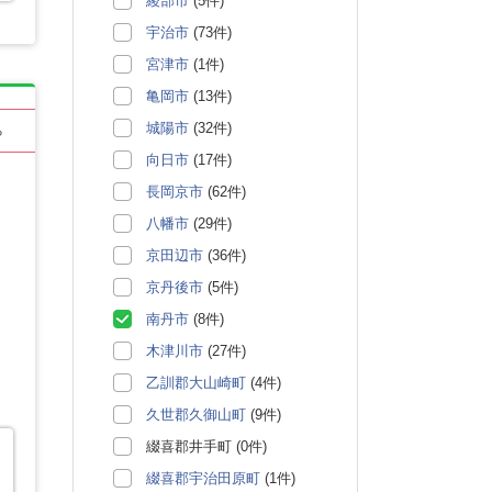
綾部市
(5件)
宇治市
(73件)
宮津市
(1件)
亀岡市
(13件)
城陽市
(32件)
る
向日市
(17件)
長岡京市
(62件)
八幡市
(29件)
京田辺市
(36件)
京丹後市
(5件)
南丹市
(8件)
木津川市
(27件)
乙訓郡大山崎町
(4件)
久世郡久御山町
(9件)
綴喜郡井手町 (0件)
綴喜郡宇治田原町
(1件)