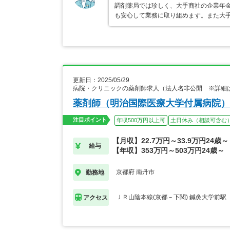
調剤薬局では珍しく、大手商社の企業年
も安心して業務に取り組めます。また大
更新日：2025/05/29
病院・クリニックの薬剤師求人（法人名非公開 ※詳細
薬剤師（明治国際医療大学付属病院）
注目ポイント
年収500万円以上可
土日休み（相談可含む
【月収】22.7万円～33.9万円24歳～
給与
【年収】353万円～503万円24歳～
京都府 南丹市
勤務地
ＪＲ山陰本線(京都－下関) 鍼灸大学前駅
アクセス