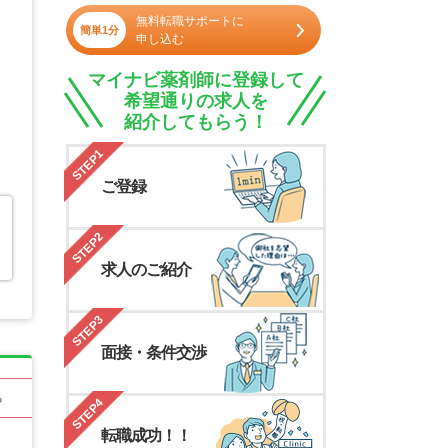
無料転職サポートに
簡単1分
申し込む
マイナビ薬剤師に登録して
希望通りの求人を
紹介してもらう！
STEP1
ご登録
STEP2
を
求人のご紹介
STEP3
面接・条件交渉
る
STEP4
転職成功！！