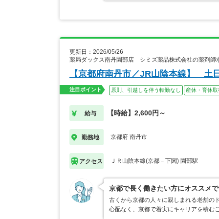
更新日：2026/05/26
薬局ダックス南丹園部店 シミズ薬品株式会社の薬剤師
【京都府南丹市／JR山陰本線】 土日
注目ポイント
原則、引越しを伴う転勤なし
産休・育休取
【時給】2,600円～
給与
京都府 南丹市
勤務地
ＪＲ山陰本線(京都－下関) 園部駅
アクセス
京都で長く働きたい方にオススメで
古くから京都の人々に親しまれる老舗のド
心配なく、京都で着実にキャリアを積むこ