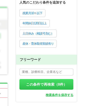
人気のこだわり条件を追加する
残業月10ｈ以下
年間休日120日以上
土日休み（相談可含む）
産休・育休取得実績有り
フリーワード
この条件で再検索（
8
件）
る
検索条件を保存する