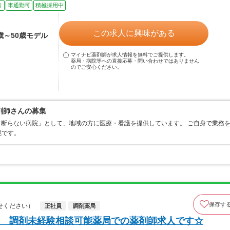
り
車通勤可
積極採用中
この求人に興味がある
5歳～50歳モデル
マイナビ薬剤師が求人情報を無料でご提供します。
薬局・病院等への直接応募・問い合わせではありません
のでご安心ください。
剤師さんの募集
5日断らない病院」として、地域の方に医療・看護を提供しています。 ご自身で業務
境です。
保存す
せください）
正社員
調剤薬局
 調剤未経験相談可能薬局での薬剤師求人です☆