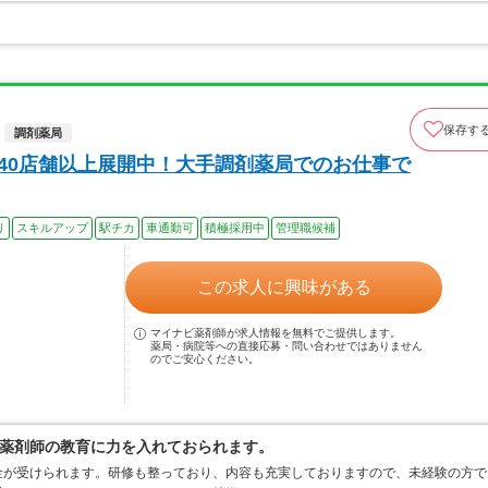
保存す
調剤薬局
140店舗以上展開中！大手調剤薬局でのお仕事で
り
スキルアップ
駅チカ
車通勤可
積極採用中
管理職候補
この求人に興味がある
マイナビ薬剤師が求人情報を無料でご提供します。
薬局・病院等への直接応募・問い合わせではありません
のでご安心ください。
薬剤師の教育に力を入れておられます。
金が受けられます。研修も整っており、内容も充実しておりますので、未経験の方で