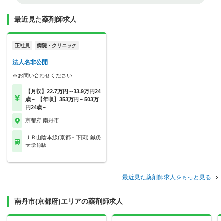
最近見た薬剤師求人
正社員
病院・クリニック
法人名非公開
※お問い合わせください
【月収】22.7万円～33.9万円24
歳～ 【年収】353万円～503万
円24歳～
京都府 南丹市
ＪＲ山陰本線(京都－下関) 鍼灸
大学前駅
最近見た薬剤師求人をもっと見る
南丹市(京都府)エリアの薬剤師求人