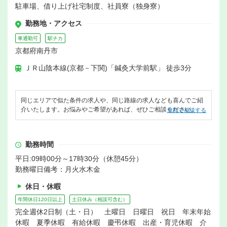
駐車場、借り上げ社宅制度、社員寮（独身寮）
勤務地・アクセス
車通勤可
駅チカ
京都府南丹市
ＪＲ山陰本線(京都－下関)「鍼灸大学前駅」 徒歩3分
同じエリアで似た条件の求人や、同じ路線の求人なども喜んでご紹
介いたします。お悩みやご希望があれば、ぜひご相談ください。
無料で相談する
勤務時間
平日:09時00分～17時30分（休憩45分）
勤務曜日備考：月火水木金
休日・休暇
年間休日120日以上
土日休み（相談可含む）
完全週休2日制（土・日） 土曜日 日曜日 祝日 年末年始
休暇 夏季休暇 有給休暇 慶弔休暇 出産・育児休暇 介