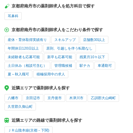
京都府南丹市の薬剤師求人を処方科目で探す
耳鼻科
京都府南丹市の薬剤師求人をこだわり条件で探す
産休・育休取得実績有り
スキルアップ
店舗数30以上
年間休日120日以上
原則、引越しを伴う転勤なし
未経験者も応募可能
新卒も応募可能
残業月10ｈ以下
土日休み（相談可含む）
管理職候補
駅チカ
車通勤可
夏～秋入職可
積極採用中の求人
近隣エリアで薬剤師求人を探す
八幡市
京田辺市
京丹後市
木津川市
乙訓郡大山崎町
久世郡久御山町
近隣エリアの路線で薬剤師求人を探す
ＪＲ山陰本線(京都－下関)