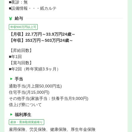
■夜診：無
■設備情報・・・紙カルテ
給与
年収500万円以上可
【月収】22.7万円～33.9万円24歳～
【年収】353万円～503万円24歳～
【昇給回数】
■年1回
【賞与回数】
■年2回（昨年実績3.9ヶ月）
手当
通勤手当(月上限50,000円迄)
住宅手当(月15,000円)
その他手当(家族手当：扶養手当月9,000円)
借上げ寮について
福利厚生
産休・育休取得実績有り
雇用保険、労災保険、健康保険、厚生年金保険