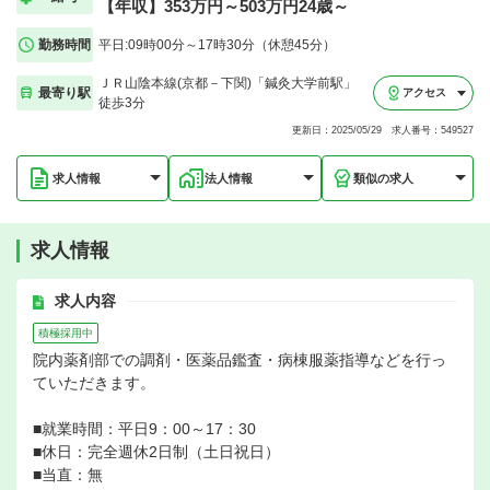
【年収】353万円～503万円24歳～
勤務時間
平日:09時00分～17時30分（休憩45分）
ＪＲ山陰本線(京都－下関)「鍼灸大学前駅」
最寄り駅
アクセス
徒歩3分
更新日：2025/05/29 求人番号：549527
求人情報
法人情報
類似の求人
求人情報
求人内容
積極採用中
院内薬剤部での調剤・医薬品鑑査・病棟服薬指導などを行っ
ていただきます。
■就業時間：平日9：00～17：30
■休日：完全週休2日制（土日祝日）
■当直：無