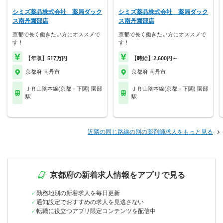
シミズ薬品株式会社 薬局ダック
シミズ薬品株式会社 薬局ダック
ス南丹園部店
ス南丹園部店
京都で長く働きたい方にオススメで
京都で長く働きたい方にオススメで
す！
す！
【年収】517万円
【時給】2,600円～
京都府 南丹市
京都府 南丹市
ＪＲ山陰本線(京都－下関) 園部
ＪＲ山陰本線(京都－下関) 園部
駅
駅
近隣の同じ路線の別の薬剤師求人をもっと見る
京都府の新着求人情報をアプリで見る
勤務地別の新着求人を毎日更新
通知設定でおすすめの求人を見逃さない
転職に役立つアプリ限定コンテンツを配信中