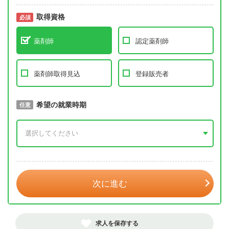
取得資格
必須
必須
薬剤師
認定薬剤師
薬剤師取得見込
登録販売者
取得予定年
希望の就業時期
必須
任意
年 3月
次に進む
求人を保存する