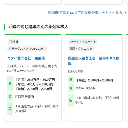
綾部市(京都府)エリアの薬剤師求人をもっと見る
近隣の同じ路線の別の薬剤師求人
正社員
パート・アルバイト
ドラッグストア（OTCのみ）
病院・クリニック
ゴダイ株式会社 綾部店
医療法人綾冨士会 綾部ルネス病
院
正社員、パート、契約社員と働き方
のバリエーションが…
病棟薬剤師
【月収】28.5万円～50.0万円
【時給】2,500円～2,500円
【年収】400万円～650万円
京都府 綾部市
【時給】2,000円～2,300円
京都府 綾部市
ＪＲ山陰本線(京都－下関) 綾部
駅 他
ＪＲ山陰本線(京都－下関) 高津
(京都)駅