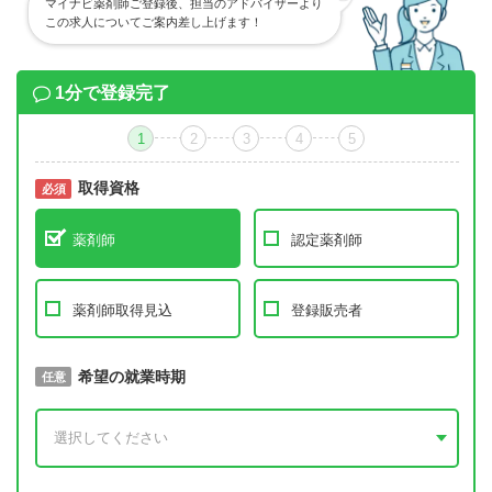
マイナビ薬剤師ご登録後、担当のアドバイザーより
この求人についてご案内差し上げます！
1分で登録完了
1
2
3
4
5
取得資格
必須
必須
薬剤師
認定薬剤師
薬剤師取得見込
登録販売者
取得予定年
希望の就業時期
必須
任意
年 3月