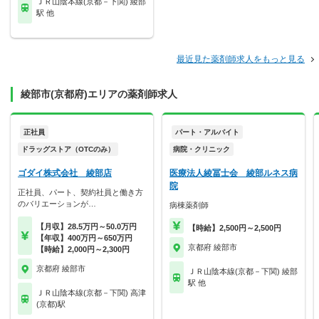
ＪＲ山陰本線(京都－下関) 綾部
駅 他
最近見た薬剤師求人をもっと見る
綾部市(京都府)エリアの薬剤師求人
正社員
パート・アルバイト
ドラッグストア（OTCのみ）
病院・クリニック
ゴダイ株式会社 綾部店
医療法人綾冨士会 綾部ルネス病
院
正社員、パート、契約社員と働き方
のバリエーションが…
病棟薬剤師
【月収】28.5万円～50.0万円
【時給】2,500円～2,500円
【年収】400万円～650万円
京都府 綾部市
【時給】2,000円～2,300円
京都府 綾部市
ＪＲ山陰本線(京都－下関) 綾部
駅 他
ＪＲ山陰本線(京都－下関) 高津
(京都)駅