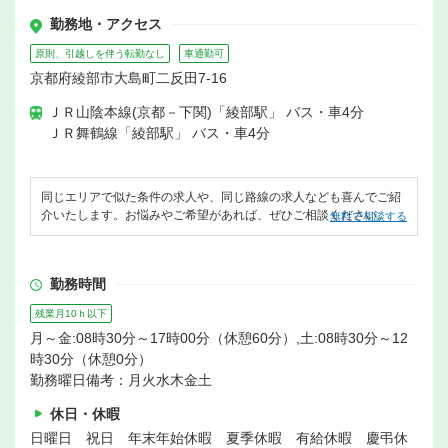
勤務地・アクセス
原則、引越しを伴う転勤なし
車通勤可
京都府綾部市大島町二反田7-16
ＪＲ山陰本線(京都－下関)「綾部駅」 バス・車4分
ＪＲ舞鶴線「綾部駅」 バス・車4分
同じエリアで似た条件の求人や、同じ路線の求人なども喜んでご紹
介いたします。お悩みやご希望があれば、ぜひご相談ください。
無料で相談する
勤務時間
残業月10ｈ以下
月～金:08時30分～17時00分（休憩60分）,土:08時30分～12
時30分（休憩0分）
勤務曜日備考：月火水木金土
休日・休暇
日曜日 祝日 年末年始休暇 夏季休暇 有給休暇 慶弔休