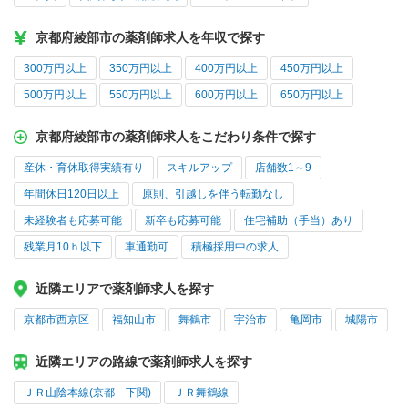
京都府綾部市の薬剤師求人を年収で探す
300万円以上
350万円以上
400万円以上
450万円以上
500万円以上
550万円以上
600万円以上
650万円以上
京都府綾部市の薬剤師求人をこだわり条件で探す
産休・育休取得実績有り
スキルアップ
店舗数1～9
年間休日120日以上
原則、引越しを伴う転勤なし
未経験者も応募可能
新卒も応募可能
住宅補助（手当）あり
残業月10ｈ以下
車通勤可
積極採用中の求人
近隣エリアで薬剤師求人を探す
京都市西京区
福知山市
舞鶴市
宇治市
亀岡市
城陽市
近隣エリアの路線で薬剤師求人を探す
ＪＲ山陰本線(京都－下関)
ＪＲ舞鶴線