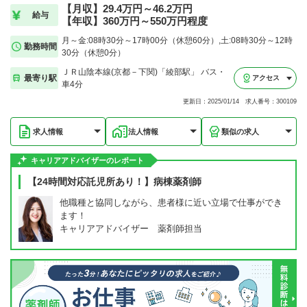
【月収】29.4万円～46.2万円
給与
【年収】360万円～550万円程度
月～金:08時30分～17時00分（休憩60分）,土:08時30分～12時
勤務時間
30分（休憩0分）
ＪＲ山陰本線(京都－下関)「綾部駅」 バス・
最寄り駅
アクセス
車4分
更新日：2025/01/14 求人番号：300109
求人情報
法人情報
類似の求人
キャリアアドバイザーのレポート
【24時間対応託児所あり！】病棟薬剤師
他職種と協同しながら、患者様に近い立場で仕事ができ
ます！
キャリアアドバイザー 薬剤師担当