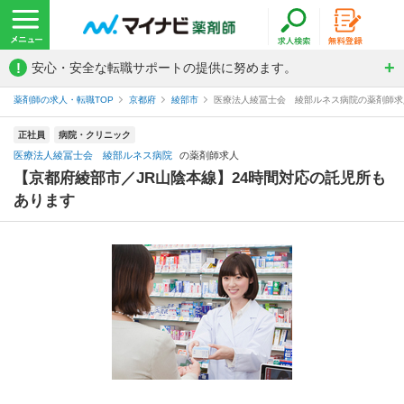
!
安心・安全な転職サポートの提供に努めます。
薬剤師の求人・転職TOP
京都府
綾部市
医療法人綾冨士会 綾部ルネス病院の薬剤師求
正社員
病院・クリニック
医療法人綾冨士会 綾部ルネス病院
の薬剤師求人
【京都府綾部市／JR山陰本線】24時間対応の託児所も
あります