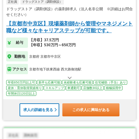
正社員
ドラッグストア（調剤併設）
ドラッグストア（調剤併設）の薬剤師求人（法人名非公開 ※詳細はお問合
せください）
【京都市中京区】現場薬剤師から管理やマネジメント
職など様々なキャリアステップが可能です。
【月収】37.5万円
給与
【年収】530万円～650万円
勤務地
京都府 京都市中京区
アクセス
京都市地下鉄東西線 西大路御池駅
年収650万円以上可
新卒も応募可能
未経験者も応募可能
住宅補助（手当）あり
産休・育休取得実績有り
スキルアップ
車通勤可
店舗数30以上
積極採用中
年間休日120日以上
求人の詳細を見る
この求人に興味がある