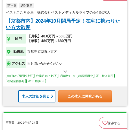
正社員
調剤薬局
ベストこころ薬局 株式会社ベストメディカルライフの薬剤師求人
【京都市内】2024年10月開局予定！在宅に携わりた
い方大歓迎
【月収】40.0万円～50.0万円
給与
【年収】480万円～680万円
勤務地
京都府 京都市上京区
アクセス
※お問い合わせください
年収650万円以上可
残業月10ｈ以下
店舗数1～9
積極採用中
夏～秋入職可
在宅業務あり
WEB面接OK
求人の詳細を見る
この求人に興味がある
更新日：2026年4月24日
保存する