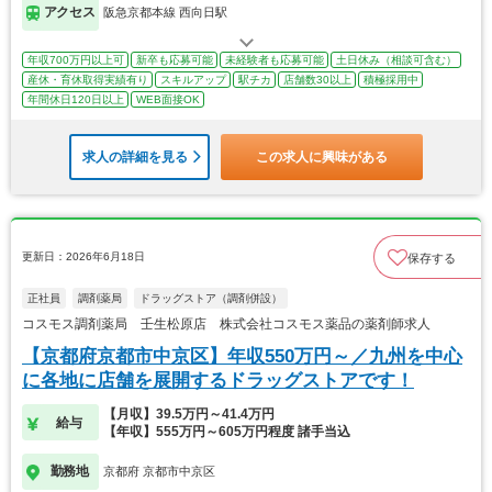
アクセス
阪急京都本線 西向日駅
年収700万円以上可
新卒も応募可能
未経験者も応募可能
土日休み（相談可含む）
産休・育休取得実績有り
スキルアップ
駅チカ
店舗数30以上
積極採用中
年間休日120日以上
WEB面接OK
求人の詳細を見る
この求人に興味がある
更新日：2026年6月18日
保存する
正社員
調剤薬局
ドラッグストア（調剤併設）
コスモス調剤薬局 壬生松原店 株式会社コスモス薬品の薬剤師求人
【京都府京都市中京区】年収550万円～／九州を中心
に各地に店舗を展開するドラッグストアです！
【月収】39.5万円～41.4万円
給与
【年収】555万円～605万円程度 諸手当込
勤務地
京都府 京都市中京区