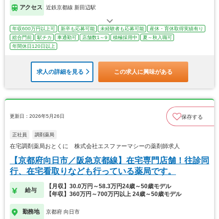
アクセス
近鉄京都線 新田辺駅
年収600万円以上可
新卒も応募可能
未経験者も応募可能
産休・育休取得実績有り
総合門前
駅チカ
車通勤可
店舗数1～9
積極採用中
夏～秋入職可
年間休日120日以上
求人の詳細を見る
この求人に興味がある
更新日：2026年5月26日
保存する
正社員
調剤薬局
在宅調剤薬局おとくに 株式会社エスファーマシーの薬剤師求人
【京都府向日市／阪急京都線】在宅専門店舗！往診同
行、在宅看取りなども行っている薬局です。
【月収】30.0万円～58.3万円24歳～50歳モデル
給与
【年収】360万円～700万円以上 24歳～50歳モデル
勤務地
京都府 向日市