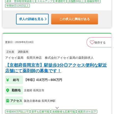
産休・育休取得実績有り
スキルアップ
車通勤可
店舗数30以上
積極採用中
年間休日120日以上
求人の詳細を見る
この求人に興味がある
更新日：2026年6月18日
保存する
正社員
調剤薬局
アイセイ薬局 長岡天神店 株式会社アイセイ薬局の薬剤師求人
【京都府長岡京市】駅徒歩3分◎アクセス便利な駅近
店舗にて薬剤師の募集です！
給与
【年収】418万円～806万円
勤務地
京都府 長岡京市
アクセス
阪急京都本線 長岡天神駅
年収800万円以上可
新卒も応募可能
未経験者も応募可能
残業月10ｈ以下