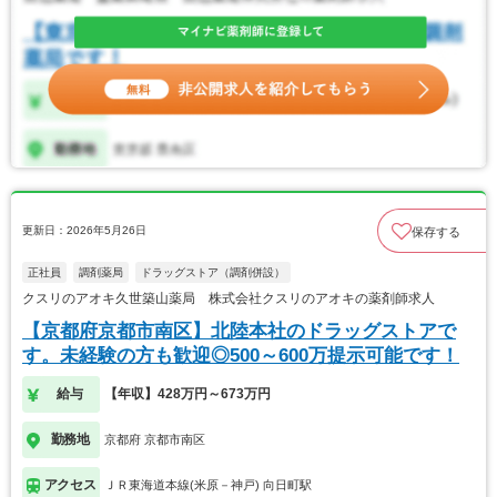
更新日：2026年5月26日
保存する
正社員
調剤薬局
ドラッグストア（調剤併設）
クスリのアオキ久世築山薬局 株式会社クスリのアオキの薬剤師求人
【京都府京都市南区】北陸本社のドラッグストアで
す。未経験の方も歓迎◎500～600万提示可能です！
給与
【年収】428万円～673万円
勤務地
京都府 京都市南区
アクセス
ＪＲ東海道本線(米原－神戸) 向日町駅