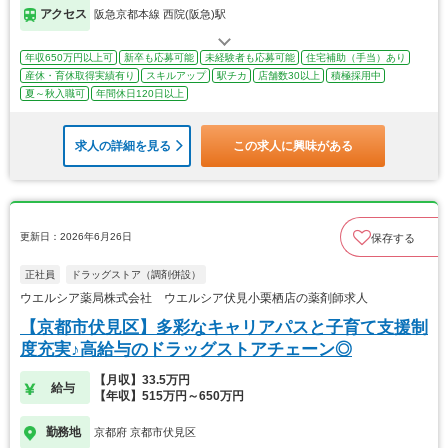
アクセス
阪急京都本線 西院(阪急)駅
年収650万円以上可
新卒も応募可能
未経験者も応募可能
住宅補助（手当）あり
産休・育休取得実績有り
スキルアップ
駅チカ
店舗数30以上
積極採用中
夏～秋入職可
年間休日120日以上
求人の詳細を見る
この求人に興味がある
更新日：2026年6月26日
保存する
正社員
ドラッグストア（調剤併設）
ウエルシア薬局株式会社 ウエルシア伏見小栗栖店の薬剤師求人
【京都市伏見区】多彩なキャリアパスと子育て支援制
度充実♪高給与のドラッグストアチェーン◎
【月収】33.5万円
給与
【年収】515万円～650万円
勤務地
京都府 京都市伏見区