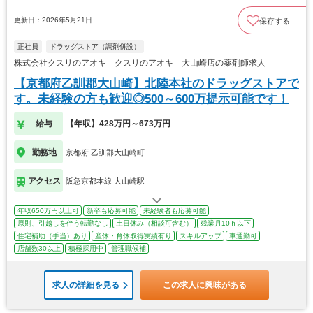
更新日：2026年5月21日
保存する
正社員
ドラッグストア（調剤併設）
株式会社クスリのアオキ クスリのアオキ 大山崎店の薬剤師求人
【京都府乙訓郡大山崎】北陸本社のドラッグストアで
す。未経験の方も歓迎◎500～600万提示可能です！
給与
【年収】428万円～673万円
勤務地
京都府 乙訓郡大山崎町
アクセス
阪急京都本線 大山崎駅
年収650万円以上可
新卒も応募可能
未経験者も応募可能
原則、引越しを伴う転勤なし
土日休み（相談可含む）
残業月10ｈ以下
住宅補助（手当）あり
産休・育休取得実績有り
スキルアップ
車通勤可
店舗数30以上
積極採用中
管理職候補
求人の詳細を見る
この求人に興味がある