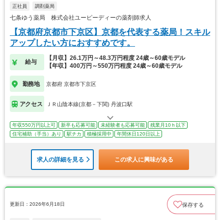
正社員
調剤薬局
七条ゆう薬局 株式会社ユーピーディーの薬剤師求人
【京都府京都市下京区】京都を代表する薬局！スキル
アップしたい方におすすめです。
【月収】26.1万円～48.3万円程度 24歳～60歳モデル
給与
【年収】400万円～550万円程度 24歳～60歳モデル
勤務地
京都府 京都市下京区
アクセス
ＪＲ山陰本線(京都－下関) 丹波口駅
年収550万円以上可
新卒も応募可能
未経験者も応募可能
残業月10ｈ以下
住宅補助（手当）あり
駅チカ
積極採用中
年間休日120日以上
求人の詳細を見る
この求人に興味がある
更新日：2026年6月18日
保存する