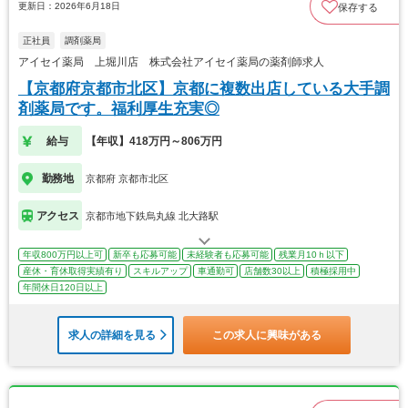
更新日：2026年6月18日
保存する
正社員
調剤薬局
アイセイ薬局 上堀川店 株式会社アイセイ薬局の薬剤師求人
【京都府京都市北区】京都に複数出店している大手調
剤薬局です。福利厚生充実◎
給与
【年収】418万円～806万円
勤務地
京都府 京都市北区
アクセス
京都市地下鉄烏丸線 北大路駅
年収800万円以上可
新卒も応募可能
未経験者も応募可能
残業月10ｈ以下
産休・育休取得実績有り
スキルアップ
車通勤可
店舗数30以上
積極採用中
年間休日120日以上
求人の詳細を見る
この求人に興味がある