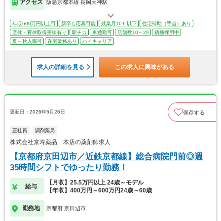
アクセス
阪急京都本線 長岡天神駅
年収600万円以上可
新卒も応募可能
残業月10ｈ以下
住宅補助（手当）あり
産休・育休取得実績有り
駅チカ
車通勤可
店舗数10～29
積極採用中
夏～秋入職可
在宅業務あり
ハイキャリア
求人の詳細を見る
この求人に興味がある
更新日：2026年5月26日
保存する
正社員
調剤薬局
株式会社京寿薬品 本店の薬剤師求人
【京都府京田辺市／近鉄京都線】総合病院門前◎週
35時間シフトでゆったり勤務！
【月収】25.5万円以上 24歳～モデル
給与
【年収】400万円～600万円24歳～60歳
勤務地
京都府 京田辺市