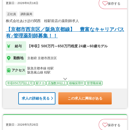
更新日：2026年6月18日
保存する
正社員
調剤薬局
株式会社あけぼの関西 桂駅前店の薬剤師求人
【京都市西京区／阪急京都線】 豊富なキャリアパス
有♪管理薬剤師募集！！
給与
【年収】500万円～650万円程度 24歳～60歳モデル
勤務地
京都府 京都市西京区
阪急京都本線 桂駅
アクセス
阪急嵐山線 桂駅
年収650万円以上可
駅チカ
店舗数30以上
積極採用中
管理職候補
求人の詳細を見る
この求人に興味がある
更新日：2026年5月26日
保存する