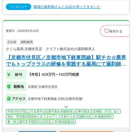
職場の薬剤師さんにお話を伺ってきました
インタビュー
更新日：2026年6月19日
保存する
正社員
調剤薬局
さくら薬局 京都伏見店 クラフト株式会社の薬剤師求人
【京都市伏見区／京都市地下鉄東西線】駅チカ☆業界
でもトップクラスの研修を実践する薬局にて薬剤師募
集！
給与
【年収】419万円～743万円程度
勤務地
京都府 京都市伏見区
アクセス
京都市地下鉄東西線 石田(京都市営)駅
年収700万円以上可
新卒も応募可能
未経験者も応募可能
住宅補助（手当）あり
産休・育休取得実績有り
スキルアップ
駅チカ
店舗数30以上
積極採用中
夏～秋入職可
年間休日120日以上
WEB面接OK