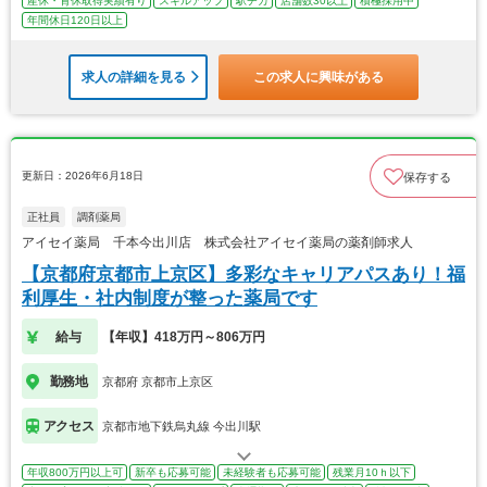
産休・育休取得実績有り
スキルアップ
駅チカ
店舗数30以上
積極採用中
年間休日120日以上
求人の詳細を見る
この求人に興味がある
更新日：2026年6月18日
保存する
正社員
調剤薬局
アイセイ薬局 千本今出川店 株式会社アイセイ薬局の薬剤師求人
【京都府京都市上京区】多彩なキャリアパスあり！福
利厚生・社内制度が整った薬局です
給与
【年収】418万円～806万円
勤務地
京都府 京都市上京区
アクセス
京都市地下鉄烏丸線 今出川駅
年収800万円以上可
新卒も応募可能
未経験者も応募可能
残業月10ｈ以下