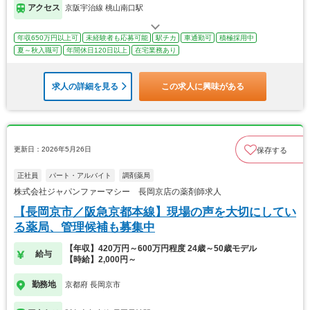
アクセス
京阪宇治線 桃山南口駅
年収650万円以上可
未経験者も応募可能
駅チカ
車通勤可
積極採用中
夏～秋入職可
年間休日120日以上
在宅業務あり
求人の詳細を見る
この求人に興味がある
更新日：2026年5月26日
保存する
正社員
パート・アルバイト
調剤薬局
株式会社ジャパンファーマシー 長岡京店の薬剤師求人
【長岡京市／阪急京都本線】現場の声を大切にしてい
る薬局、管理候補も募集中
【年収】420万円～600万円程度 24歳～50歳モデル
給与
【時給】2,000円～
勤務地
京都府 長岡京市