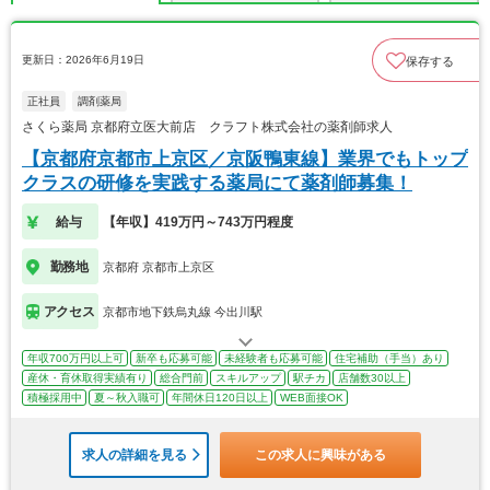
更新日：2026年6月19日
保存する
正社員
調剤薬局
さくら薬局 京都府立医大前店 クラフト株式会社の薬剤師求人
【京都府京都市上京区／京阪鴨東線】業界でもトップ
クラスの研修を実践する薬局にて薬剤師募集！
給与
【年収】419万円～743万円程度
勤務地
京都府 京都市上京区
アクセス
京都市地下鉄烏丸線 今出川駅
年収700万円以上可
新卒も応募可能
未経験者も応募可能
住宅補助（手当）あり
産休・育休取得実績有り
総合門前
スキルアップ
駅チカ
店舗数30以上
積極採用中
夏～秋入職可
年間休日120日以上
WEB面接OK
求人の詳細を見る
この求人に興味がある