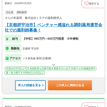
更新日：2026年5月26日
保存する
正社員
調剤薬局
そらの木薬局 株式会社ＬＤＰの薬剤師求人
【京都府宇治市】ベンチャー感溢れる調剤薬局運営会
社での薬剤師募集！
給与
【年収】490万円～600万円程度 ※年俸制
勤務地
京都府 宇治市
アクセス
ＪＲ奈良線 新田(京都)駅
年収600万円以上可
未経験者も応募可能
残業月10ｈ以下
駅チカ
積極採用中
夏～秋入職可
年間休日120日以上
求人の詳細を見る
この求人に興味がある
更新日：2026年5月26日