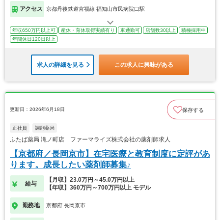
アクセス
京都丹後鉄道宮福線 福知山市民病院口駅
年収650万円以上可
産休・育休取得実績有り
車通勤可
店舗数30以上
積極採用中
年間休日120日以上
求人の詳細を見る
この求人に興味がある
更新日：2026年6月18日
保存する
正社員
調剤薬局
ふたば薬局 滝ノ町店 ファーマライズ株式会社の薬剤師求人
【京都府／長岡京市】在宅医療と教育制度に定評があ
ります。成長したい薬剤師募集♪
【月収】23.0万円～45.0万円以上
給与
【年収】360万円～700万円以上 モデル
勤務地
京都府 長岡京市