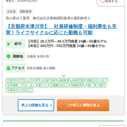
更新日：2026年5月26日
保存する
正社員
調剤薬局
高の原ゆう薬局 株式会社京都南調剤薬局の薬剤師求人
【京都府木津川市】 社員研修制度・福利厚生も充
実！ライフサイクルに応じた勤務も可能
【月収】26.1万円～48.3万円程度 24歳～60歳モデル
給与
【年収】400万円～550万円程度 24歳～60歳モデル
勤務地
京都府 木津川市
アクセス
近鉄京都線 高の原駅
年収550万円以上可
新卒も応募可能
未経験者も応募可能
残業月10ｈ以下
住宅補助（手当）あり
駅チカ
店舗数30以上
積極採用中
夏～秋入職可
年間休日120日以上
求人の詳細を見る
この求人に興味がある