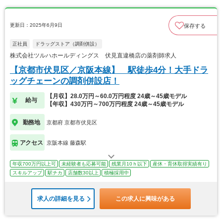
更新日：2025年6月9日
保存する
正社員
ドラッグストア（調剤併設）
株式会社ツルハホールディングス 伏見直違橋店の薬剤師求人
【京都市伏見区／京阪本線】 駅徒歩4分！大手ドラ
ッグチェーンの調剤併設店！
【月収】28.0万円～60.0万円程度 24歳～45歳モデル
給与
【年収】430万円～700万円程度 24歳～45歳モデル
勤務地
京都府 京都市伏見区
アクセス
京阪本線 藤森駅
年収700万円以上可
未経験者も応募可能
残業月10ｈ以下
産休・育休取得実績有り
スキルアップ
駅チカ
店舗数30以上
積極採用中
求人の詳細を見る
この求人に興味がある