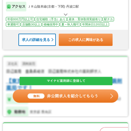
アクセス
ＪＲ山陰本線(京都－下関) 丹波口駅
年収600万円以上可
住宅補助（手当）あり
産休・育休取得実績有り
駅チカ
車通勤可
店舗数30以上
積極採用中
夏～秋入職可
年間休日120日以上
求人の詳細を見る
この求人に興味がある