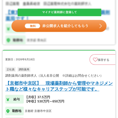
更新日：2026年6月18日
保存する
正社員
調剤薬局
調剤薬局の薬剤師求人（法人名非公開 ※詳細はお問合せください）
【京都市中京区】 現場薬剤師から管理やマネジメン
ト職など様々なキャリアステップが可能です。
【月収】37.5万円
給与
【年収】530万円～650万円
勤務地
京都府 京都市中京区