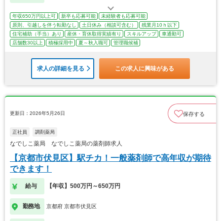
年収650万円以上可
新卒も応募可能
未経験者も応募可能
原則、引越しを伴う転勤なし
土日休み（相談可含む）
残業月10ｈ以下
住宅補助（手当）あり
産休・育休取得実績有り
スキルアップ
車通勤可
店舗数30以上
積極採用中
夏～秋入職可
管理職候補
求人の詳細を見る
この求人に興味がある
更新日：2026年5月26日
保存する
正社員
調剤薬局
なでしこ薬局 なでしこ薬局の薬剤師求人
【京都市伏見区】駅チカ！一般薬剤師で高年収が期待
できます！
給与
【年収】500万円～650万円
勤務地
京都府 京都市伏見区