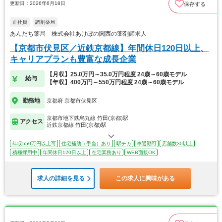
更新日：2026年6月18日
保存する
正社員
調剤薬局
あんだち薬局 株式会社あけぼの関西の薬剤師求人
【京都市伏見区／近鉄京都線】年間休日120日以上、
キャリアプランも豊富な成長企業
【月収】25.0万円～35.0万円程度 24歳～60歳モデル
給与
【年収】400万円～550万円程度 24歳～60歳モデル
勤務地
京都府 京都市伏見区
京都市地下鉄烏丸線 竹田(京都)駅
アクセス
近鉄京都線 竹田(京都)駅
年収550万円以上可
住宅補助（手当）あり
駅チカ
車通勤可
店舗数30以上
積極採用中
年間休日120日以上
在宅業務あり
WEB面接OK
求人の詳細を見る
この求人に興味がある