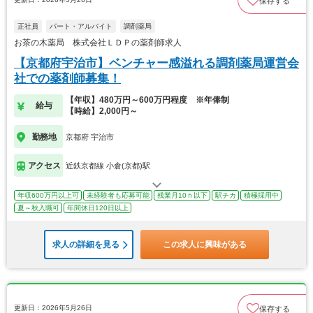
保存する
正社員
パート・アルバイト
調剤薬局
お茶の木薬局 株式会社ＬＤＰの薬剤師求人
【京都府宇治市】ベンチャー感溢れる調剤薬局運営会
社での薬剤師募集！
【年収】480万円～600万円程度 ※年俸制
給与
【時給】2,000円～
勤務地
京都府 宇治市
アクセス
近鉄京都線 小倉(京都)駅
年収600万円以上可
未経験者も応募可能
残業月10ｈ以下
駅チカ
積極採用中
夏～秋入職可
年間休日120日以上
求人の詳細を見る
この求人に興味がある
更新日：2026年5月26日
保存する