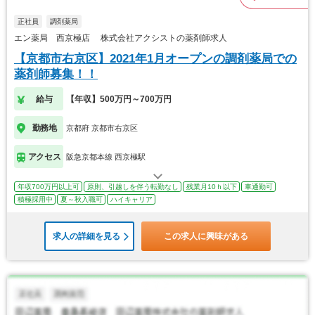
正社員
調剤薬局
エン薬局 西京極店 株式会社アクシストの薬剤師求人
【京都市右京区】2021年1月オープンの調剤薬局での
薬剤師募集！！
給与
【年収】500万円～700万円
勤務地
京都府 京都市右京区
アクセス
阪急京都本線 西京極駅
年収700万円以上可
原則、引越しを伴う転勤なし
残業月10ｈ以下
車通勤可
積極採用中
夏～秋入職可
ハイキャリア
求人の詳細を見る
この求人に興味がある