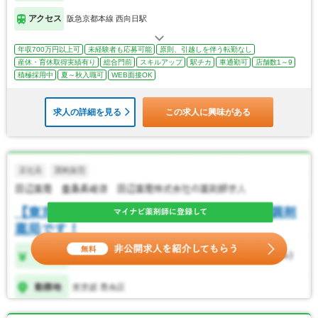
アクセス
阪急京都本線 西向日駅
年収700万円以上可
未経験者も応募可能
原則、引越しを伴う転勤なし
産休・育休取得実績有り
総合門前
スキルアップ
駅チカ
車通勤可
店舗数1～9
積極採用中
夏～秋入職可
WEB面接OK
求人の詳細を見る
この求人に興味がある