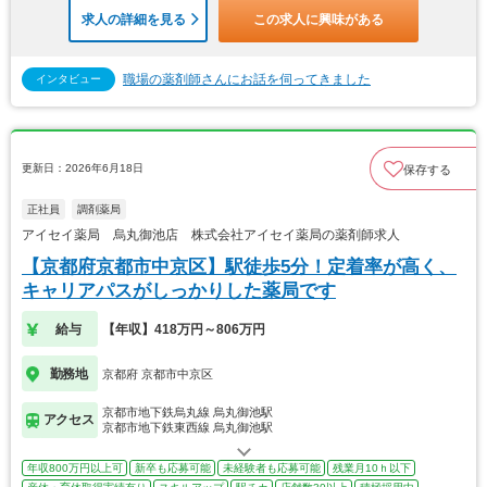
求人の詳細を見る
この求人に興味がある
職場の薬剤師さんにお話を伺ってきました
インタビュー
更新日：2026年6月18日
保存する
正社員
調剤薬局
アイセイ薬局 烏丸御池店 株式会社アイセイ薬局の薬剤師求人
【京都府京都市中京区】駅徒歩5分！定着率が高く、
キャリアパスがしっかりした薬局です
給与
【年収】418万円～806万円
勤務地
京都府 京都市中京区
京都市地下鉄烏丸線 烏丸御池駅
アクセス
京都市地下鉄東西線 烏丸御池駅
年収800万円以上可
新卒も応募可能
未経験者も応募可能
残業月10ｈ以下