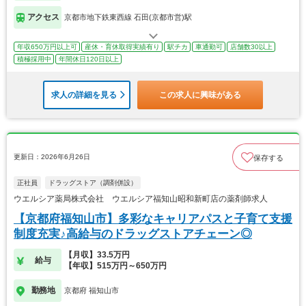
アクセス
京都市地下鉄東西線 石田(京都市営)駅
年収650万円以上可
産休・育休取得実績有り
駅チカ
車通勤可
店舗数30以上
積極採用中
年間休日120日以上
求人の詳細を見る
この求人に興味がある
更新日：2026年6月26日
保存する
正社員
ドラッグストア（調剤併設）
ウエルシア薬局株式会社 ウエルシア福知山昭和新町店の薬剤師求人
【京都府福知山市】多彩なキャリアパスと子育て支援
制度充実♪高給与のドラッグストアチェーン◎
【月収】33.5万円
給与
【年収】515万円～650万円
勤務地
京都府 福知山市