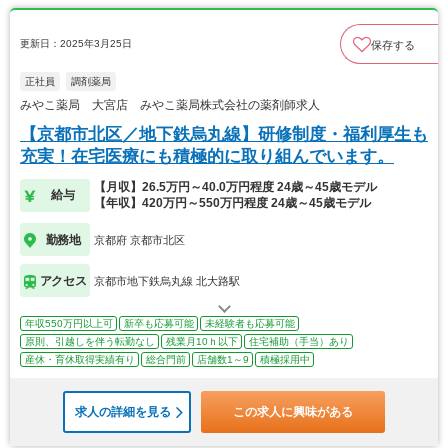
更新日：2025年3月25日
保存する
正社員
調剤薬局
みやこ薬局 大宮店 みやこ薬局株式会社の薬剤師求人
【京都市北区／地下鉄烏丸線】研修制度・福利厚生も
充実！在宅医療にも積極的に取り組んでいます。
【月収】26.5万円～40.0万円程度 24歳～45歳モデル
給与
【年収】420万円～550万円程度 24歳～45歳モデル
勤務地
京都府 京都市北区
アクセス
京都市地下鉄烏丸線 北大路駅
年収550万円以上可
新卒も応募可能
未経験者も応募可能
原則、引越しを伴う転勤なし
残業月10ｈ以下
住宅補助（手当）あり
産休・育休取得実績有り
総合門前
店舗数1～9
積極採用中
求人の詳細を見る
この求人に興味がある