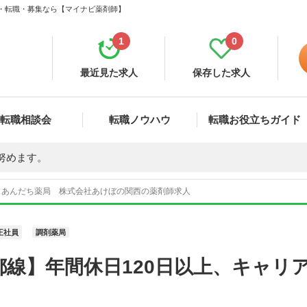
人・転職・募集なら【マイナビ薬剤師】
1
0
最近見た求人
保存した求人
転職相談会
転職ノウハウ
転職お役立ちガイド
努めます。
あんだち薬局 株式会社あけぼの関西の薬剤師求人
正社員
調剤薬局
都線】年間休日120日以上、キャリ