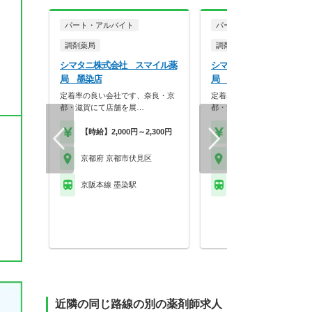
パート・アルバイト
パート・アルバイト
調剤薬局
調剤薬局
シマタニ株式会社 スマイル薬
シマタニ株式会社 スマイ
局 墨染店
局 藤森店
定着率の良い会社です、奈良・京
定着率の良い会社です、奈良
都・滋賀にて店舗を展…
都・滋賀にて店舗を展…
【時給】2,000円～2,300円
【時給】2,000円～2,3
京都府 京都市伏見区
京都府 京都市伏見区
京阪本線 墨染駅
ＪＲ奈良線 ＪＲ藤森駅
近隣の同じ路線の別の薬剤師求人