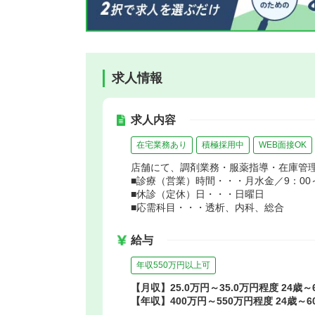
求人情報
求人内容
在宅業務あり
積極採用中
WEB面接OK
店舗にて、調剤業務・服薬指導・在庫管
■診療（営業）時間・・・月水金／9：00～2
■休診（定休）日・・・日曜日
■応需科目・・・透析、内科、総合
給与
年収550万円以上可
【月収】25.0万円～35.0万円程度 24歳
【年収】400万円～550万円程度 24歳～