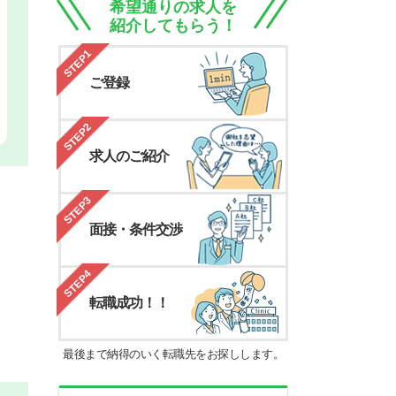
希望通りの求人を
紹介してもらう！
STEP1
ご登録
STEP2
求人のご紹介
STEP3
面接・条件交渉
STEP4
転職成功！！
最後まで納得のいく転職先をお探しします。