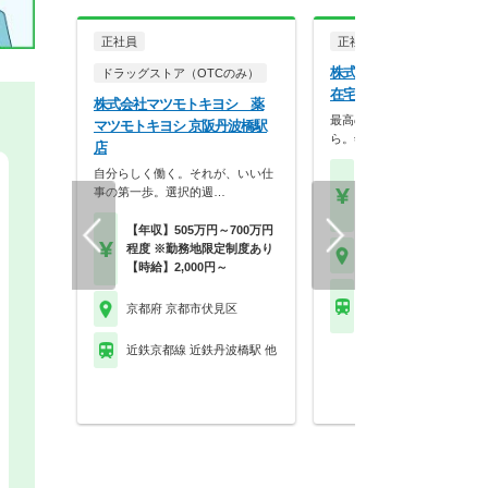
正社員
正社員
株式会社スギ薬局 スギ薬
ドラッグストア（OTCのみ）
在宅調剤センター京都伏見
株式会社マツモトキヨシ 薬
最高の服薬指導は、最高の休
マツモトキヨシ 京阪丹波橋駅
ら。年2回の4連休、…
店
自分らしく働く。それが、いい仕
【月収】27.0万円以上
事の第一歩。選択的週…
【年収】400万円～74
モデル
【年収】505万円～700万円
程度 ※勤務地限定制度あり
京都府 京都市伏見区
【時給】2,000円～
京都市地下鉄烏丸線 竹
京都府 京都市伏見区
都)駅 他
近鉄京都線 近鉄丹波橋駅 他