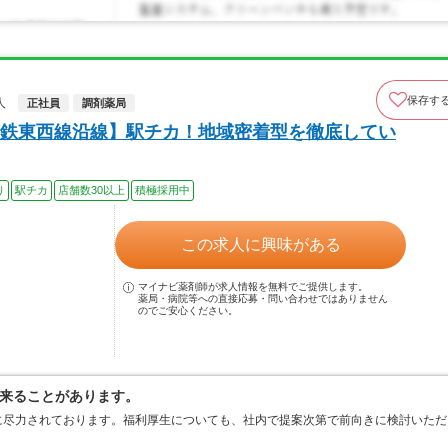
保存す
人
正社員
調剤薬局
鉄東西線沿線】駅チカ！地域密着型を徹底してい
り
駅チカ
店舗数30以上
積極採用中
この求人に興味がある
マイナビ薬剤師が求人情報を無料でご提供します。
薬局・病院等への直接応募・問い合わせではありません
のでご安心ください。
来ることがあります。
に尽力されております。福利厚生についても、社内で提案次第で前向きに検討いただ