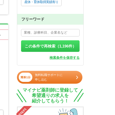
産休・育休取得実績有り
フリーワード
る
この条件で再検索（
1,196
件）
検索条件を保存する
無料転職サポートに
簡単1分
申し込む
マイナビ薬剤師に登録して
希望通りの求人を
紹介してもらう！
STEP1