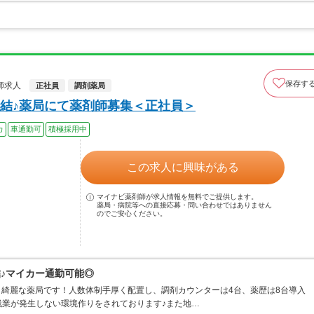
保存す
師求人
正社員
調剤薬局
結♪薬局にて薬剤師募集＜正社員＞
カ
車通勤可
積極採用中
この求人に興味がある
マイナビ薬剤師が求人情報を無料でご提供します。
薬局・病院等への直接応募・問い合わせではありません
のでご安心ください。
結♪マイカー通勤可能◎
く、綺麗な薬局です！人数体制手厚く配置し、調剤カウンターは4台、薬歴は8台導入
残業が発生しない環境作りをされております♪また地…