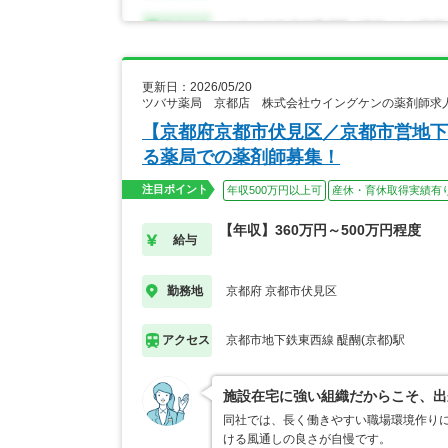
更新日：2026/05/20
ツバサ薬局 京都店 株式会社ウイングケンの薬剤師求
【京都府京都市伏見区／京都市営地下
る薬局での薬剤師募集！
注目ポイント
年収500万円以上可
産休・育休取得実績有
【年収】360万円～500万円程度
給与
京都府 京都市伏見区
勤務地
京都市地下鉄東西線 醍醐(京都)駅
アクセス
施設在宅に強い組織だからこそ、出
同社では、長く働きやすい職場環境作り
ける風通しの良さが自慢です。