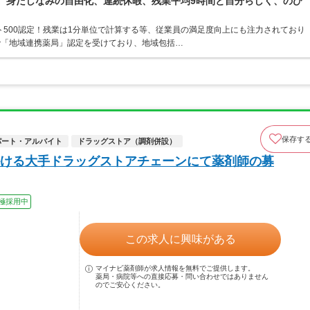
境。身だしなみの自由化、連続休暇、残業平均9時間と自分らしく、のび
ト500認定！残業は1分単位で計算する等、従業員の満足度向上にも注力されており
で「地域連携薬局」認定を受けており、地域包括…
保存す
パート・アルバイト
ドラッグストア（調剤併設）
ける大手ドラッグストアチェーンにて薬剤師の募
極採用中
この求人に興味がある
マイナビ薬剤師が求人情報を無料でご提供します。
薬局・病院等への直接応募・問い合わせではありません
のでご安心ください。