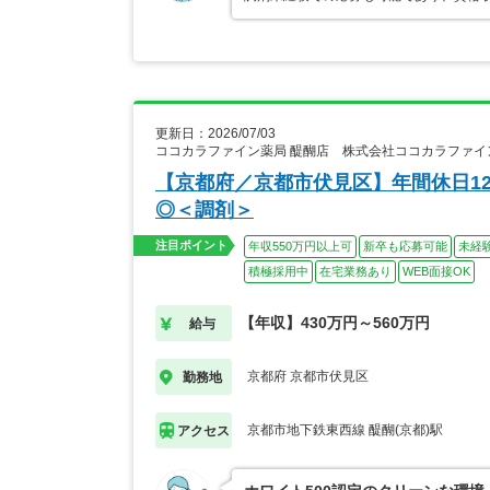
更新日：2026/07/03
ココカラファイン薬局 醍醐店 株式会社ココカラファイ
【京都府／京都市伏見区】年間休日12
◎＜調剤＞
注目ポイント
年収550万円以上可
新卒も応募可能
未経
積極採用中
在宅業務あり
WEB面接OK
【年収】430万円～560万円
給与
京都府 京都市伏見区
勤務地
京都市地下鉄東西線 醍醐(京都)駅
アクセス