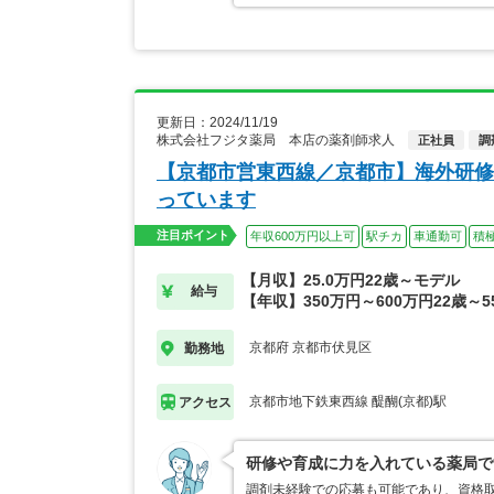
更新日：2024/11/19
株式会社フジタ薬局 本店の薬剤師求人
正社員
調
【京都市営東西線／京都市】海外研修
っています
注目ポイント
年収600万円以上可
駅チカ
車通勤可
積
【月収】25.0万円22歳～モデル
給与
【年収】350万円～600万円22歳～5
京都府 京都市伏見区
勤務地
京都市地下鉄東西線 醍醐(京都)駅
アクセス
研修や育成に力を入れている薬局で
調剤未経験での応募も可能であり、資格