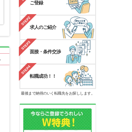
ご登録
STEP2
求人のご紹介
STEP3
面接・条件交渉
る
STEP4
転職成功！！
最後まで納得のいく転職先をお探しします。