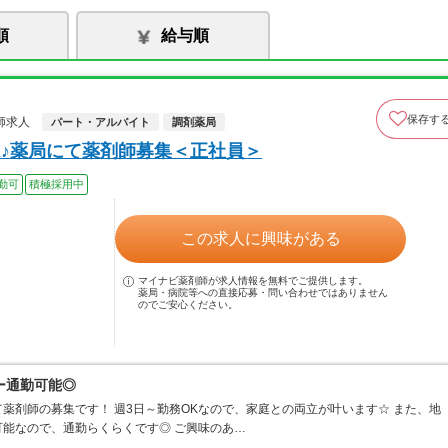
順
給与順
保存す
師求人
パート・アルバイト
調剤薬局
K♪薬局にて薬剤師募集＜正社員＞
勤可
積極採用中
この求人に興味がある
マイナビ薬剤師が求人情報を無料でご提供します。
薬局・病院等への直接応募・問い合わせではありません
のでご安心ください。
ー通勤可能◎
薬剤師の募集です！ 週3日～勤務OKなので、家庭との両立が叶います☆ また、地
能なので、通勤らくらくです◎ ご興味のあ…