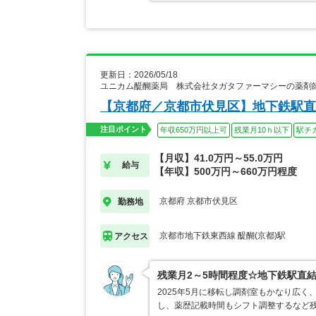
更新日：2026/05/18
ユニカム醍醐薬局 株式会社タガタファーマシーの薬剤
【京都府／京都市伏見区】地下鉄駅直
注目ポイント
年収650万円以上可
残業月10ｈ以下
駅チ
【月収】41.0万円～55.0万円
給与
【年収】500万円～660万円程度
京都府 京都市伏見区
勤務地
京都市地下鉄東西線 醍醐(京都)駅
アクセス
残業月2～5時間程度☆地下鉄駅直
2025年5月に移転し調剤室もかなり広
し、薬歴記載時間もシフト調整するなど