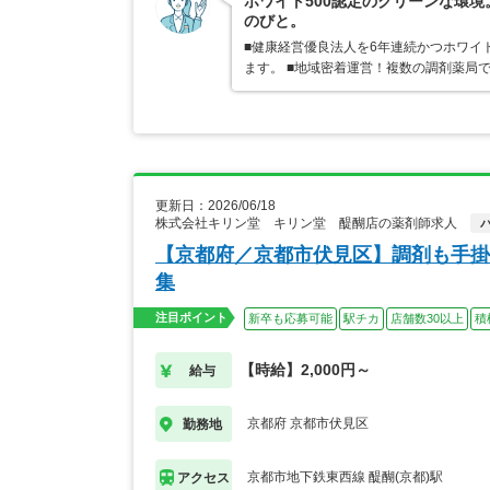
ホワイト500認定のクリーンな環
のびと。
■健康経営優良法人を6年連続かつホワイ
ます。 ■地域密着運営！複数の調剤薬局
更新日：2026/06/18
株式会社キリン堂 キリン堂 醍醐店の薬剤師求人
【京都府／京都市伏見区】調剤も手掛
集
注目ポイント
新卒も応募可能
駅チカ
店舗数30以上
積
【時給】2,000円～
給与
京都府 京都市伏見区
勤務地
京都市地下鉄東西線 醍醐(京都)駅
アクセス