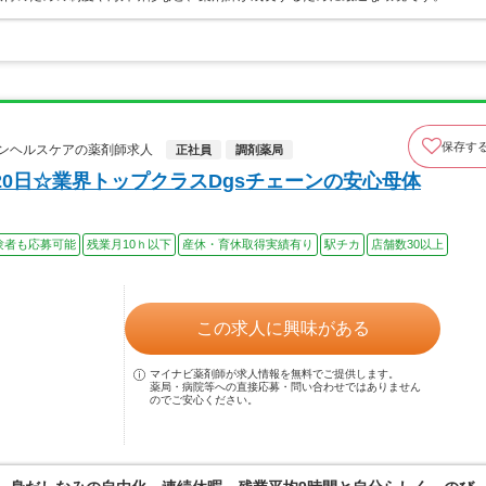
保存す
ンヘルスケアの薬剤師求人
正社員
調剤薬局
0日☆業界トップクラスDgsチェーンの安心母体
験者も応募可能
残業月10ｈ以下
産休・育休取得実績有り
駅チカ
店舗数30以上
この求人に興味がある
マイナビ薬剤師が求人情報を無料でご提供します。
薬局・病院等への直接応募・問い合わせではありません
のでご安心ください。