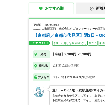
おすすめ順
新着
更新日：2026/05/18
ユニカム醍醐薬局 株式会社タガタファーマシーの薬剤
【京都府／京都市伏見区】週3日～O
注目ポイント
原則、引越しを伴う転勤なし
駅チカ
車通
【時給】2,300円～3,300円
給与
京都府 京都市伏見区
勤務地
京都市地下鉄東西線 醍醐(京都)駅
アクセス
週3日～OK☆地下鉄駅直結♪マイカ
京都府京都市伏見区に位置する、薬局にて
下鉄駅直結の好立地で、マイカー通勤も可