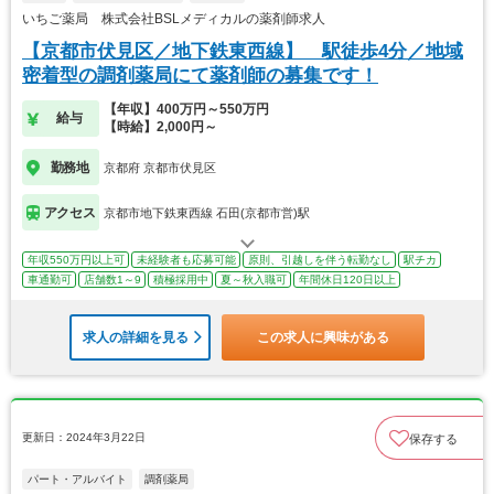
いちご薬局 株式会社BSLメディカルの薬剤師求人
【京都市伏見区／地下鉄東西線】 駅徒歩4分／地域
密着型の調剤薬局にて薬剤師の募集です！
【年収】400万円～550万円
給与
【時給】2,000円～
勤務地
京都府 京都市伏見区
アクセス
京都市地下鉄東西線 石田(京都市営)駅
年収550万円以上可
未経験者も応募可能
原則、引越しを伴う転勤なし
駅チカ
車通勤可
店舗数1～9
積極採用中
夏～秋入職可
年間休日120日以上
求人の詳細を見る
この求人に興味がある
更新日：2024年3月22日
保存する
パート・アルバイト
調剤薬局