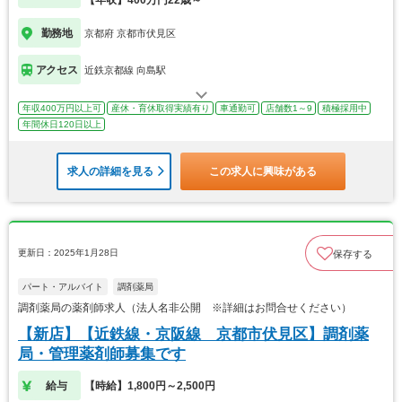
【年収】400万円22歳～
勤務地
京都府 京都市伏見区
アクセス
近鉄京都線 向島駅
年収400万円以上可
産休・育休取得実績有り
車通勤可
店舗数1～9
積極採用中
年間休日120日以上
求人の詳細を見る
この求人に興味がある
更新日：2025年1月28日
保存する
パート・アルバイト
調剤薬局
調剤薬局の薬剤師求人（法人名非公開 ※詳細はお問合せください）
【新店】【近鉄線・京阪線 京都市伏見区】調剤薬
局・管理薬剤師募集です
給与
【時給】1,800円～2,500円