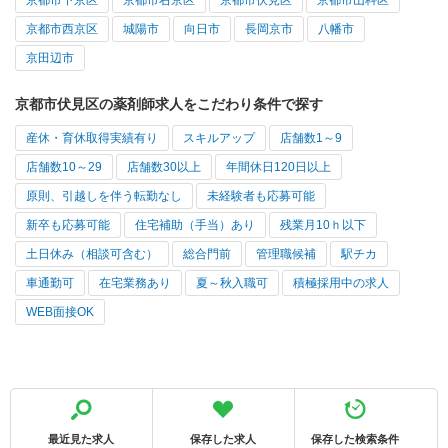
京都市下京区
京都市右京区
京都市伏見区
京都市山科区
京都市西京区
城陽市
向日市
長岡京市
八幡市
京田辺市
京都市伏見区の薬剤師求人をこだわり条件で探す
産休・育休取得実績有り
スキルアップ
店舗数1～9
店舗数10～29
店舗数30以上
年間休日120日以上
原則、引越しを伴う転勤なし
未経験者も応募可能
新卒も応募可能
住宅補助（手当）あり
残業月10ｈ以下
土日休み（相談可含む）
総合門前
管理職候補
駅チカ
車通勤可
在宅業務あり
夏～秋入職可
積極採用中の求人
WEB面接OK
最近見た求人
保存した求人
保存した検索条件