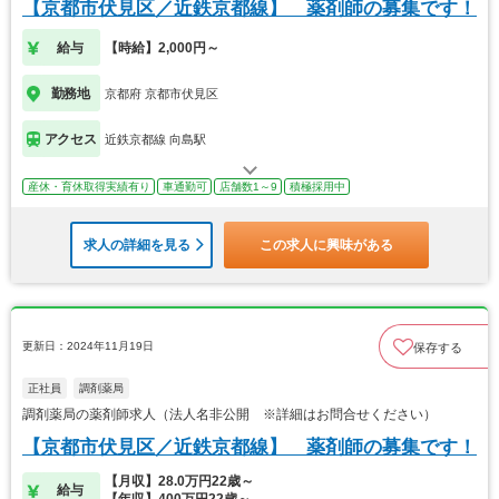
【京都市伏見区／近鉄京都線】 薬剤師の募集です！
給与
【時給】2,000円～
勤務地
京都府 京都市伏見区
アクセス
近鉄京都線 向島駅
産休・育休取得実績有り
車通勤可
店舗数1～9
積極採用中
求人の詳細を見る
この求人に興味がある
更新日：2024年11月19日
保存する
正社員
調剤薬局
調剤薬局の薬剤師求人（法人名非公開 ※詳細はお問合せください）
【京都市伏見区／近鉄京都線】 薬剤師の募集です！
【月収】28.0万円22歳～
給与