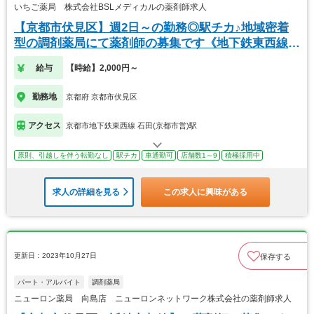
いちご薬局 株式会社BSLメディカルの薬剤師求人
【京都市伏見区】週2日～の勤務◎駅チカ♪地域密着
型の調剤薬局にて薬剤師の募集です《地下鉄東西線沿
線》
給与
【時給】2,000円～
勤務地
京都府 京都市伏見区
アクセス
京都市地下鉄東西線 石田(京都市営)駅
原則、引越しを伴う転勤なし
駅チカ
車通勤可
店舗数1～9
積極採用中
求人の詳細を見る
この求人に興味がある
更新日：2023年10月27日
保存する
パート・アルバイト
調剤薬局
ニューロン薬局 向島店 ニューロンネットワーク株式会社の薬剤師求人