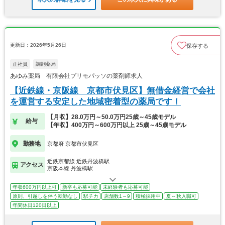
更新日：2026年5月26日
保存する
正社員
調剤薬局
あゆみ薬局 有限会社プリモパッソの薬剤師求人
【近鉄線・京阪線 京都市伏見区】無借金経営で会社
を運営する安定した地域密着型の薬局です！
【月収】28.0万円～50.0万円25歳～45歳モデル
給与
【年収】400万円～600万円以上 25歳～45歳モデル
勤務地
京都府 京都市伏見区
近鉄京都線 近鉄丹波橋駅
アクセス
京阪本線 丹波橋駅
年収600万円以上可
新卒も応募可能
未経験者も応募可能
原則、引越しを伴う転勤なし
駅チカ
店舗数1～9
積極採用中
夏～秋入職可
年間休日120日以上