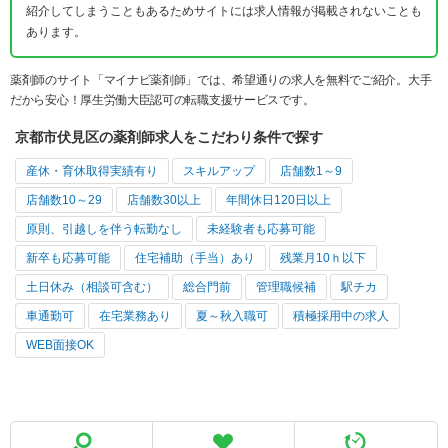
紹介してしまうこともあるためサイトには求人情報が掲載されないことも
あります。
薬剤師のサイト「マイナビ薬剤師」では、希望通りの求人を無料でご紹介。大手
だから安心！厚生労働大臣認可の転職支援サービスです。
京都市伏見区の薬剤師求人をこだわり条件で探す
産休・育休取得実績有り
スキルアップ
店舗数1～9
店舗数10～29
店舗数30以上
年間休日120日以上
原則、引越しを伴う転勤なし
未経験者も応募可能
新卒も応募可能
住宅補助（手当）あり
残業月10ｈ以下
土日休み（相談可含む）
総合門前
管理職候補
駅チカ
車通勤可
在宅業務あり
夏～秋入職可
積極採用中の求人
WEB面接OK