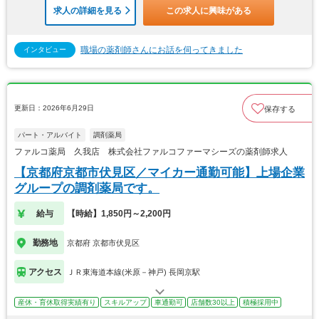
求人の詳細を見る
この求人に興味がある
職場の薬剤師さんにお話を伺ってきました
インタビュー
更新日：2026年6月29日
保存する
パート・アルバイト
調剤薬局
ファルコ薬局 久我店 株式会社ファルコファーマシーズの薬剤師求人
【京都府京都市伏見区／マイカー通勤可能】上場企業
グループの調剤薬局です。
給与
【時給】1,850円～2,200円
勤務地
京都府 京都市伏見区
アクセス
ＪＲ東海道本線(米原－神戸) 長岡京駅
産休・育休取得実績有り
スキルアップ
車通勤可
店舗数30以上
積極採用中