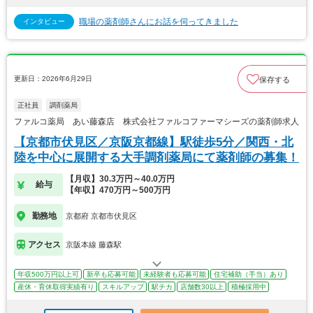
職場の薬剤師さんにお話を伺ってきました
インタビュー
更新日：2026年6月29日
保存する
正社員
調剤薬局
ファルコ薬局 あい藤森店 株式会社ファルコファーマシーズの薬剤師求人
【京都市伏見区／京阪京都線】駅徒歩5分／関西・北
陸を中心に展開する大手調剤薬局にて薬剤師の募集！
【月収】30.3万円～40.0万円
給与
【年収】470万円～500万円
勤務地
京都府 京都市伏見区
アクセス
京阪本線 藤森駅
年収500万円以上可
新卒も応募可能
未経験者も応募可能
住宅補助（手当）あり
産休・育休取得実績有り
スキルアップ
駅チカ
店舗数30以上
積極採用中