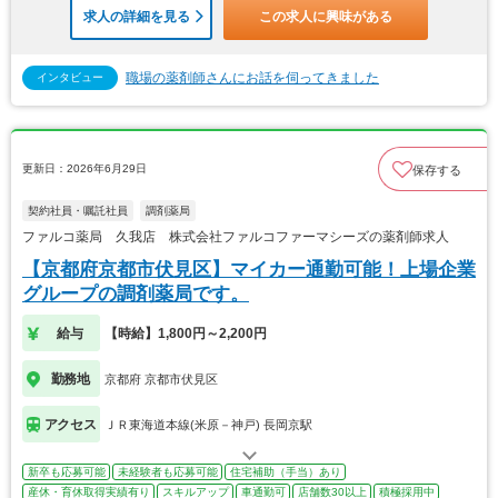
求人の詳細を見る
この求人に興味がある
職場の薬剤師さんにお話を伺ってきました
インタビュー
更新日：2026年6月29日
保存する
契約社員・嘱託社員
調剤薬局
ファルコ薬局 久我店 株式会社ファルコファーマシーズの薬剤師求人
【京都府京都市伏見区】マイカー通勤可能！上場企業
グループの調剤薬局です。
給与
【時給】1,800円～2,200円
勤務地
京都府 京都市伏見区
アクセス
ＪＲ東海道本線(米原－神戸) 長岡京駅
新卒も応募可能
未経験者も応募可能
住宅補助（手当）あり
産休・育休取得実績有り
スキルアップ
車通勤可
店舗数30以上
積極採用中