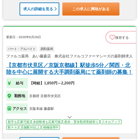
求人の詳細を見る
この求人に興味がある
更新日：2026年6月29日
保存する
パート・アルバイト
調剤薬局
ファルコ薬局 あい藤森店 株式会社ファルコファーマシーズの薬剤師求人
【京都市伏見区／京阪京都線】駅徒歩5分／関西・北
陸を中心に展開する大手調剤薬局にて薬剤師の募集！
給与
【時給】1,850円～2,200円
勤務地
京都府 京都市伏見区
アクセス
京阪本線 藤森駅
新卒も応募可能
未経験者も応募可能
産休・育休取得実績有り
スキルアップ
駅チカ
店舗数30以上
積極採用中