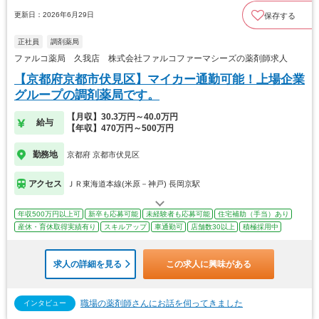
更新日：2026年6月29日
保存する
正社員
調剤薬局
ファルコ薬局 久我店 株式会社ファルコファーマシーズの薬剤師求人
【京都府京都市伏見区】マイカー通勤可能！上場企業
グループの調剤薬局です。
【月収】30.3万円～40.0万円
給与
【年収】470万円～500万円
勤務地
京都府 京都市伏見区
アクセス
ＪＲ東海道本線(米原－神戸) 長岡京駅
年収500万円以上可
新卒も応募可能
未経験者も応募可能
住宅補助（手当）あり
産休・育休取得実績有り
スキルアップ
車通勤可
店舗数30以上
積極採用中
求人の詳細を見る
この求人に興味がある
職場の薬剤師さんにお話を伺ってきました
インタビュー