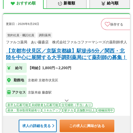
おすすめ順
新着順
給与順
更新日：2026年6月29日
保存する
契約社員・嘱託社員
調剤薬局
ファルコ薬局 あい藤森店 株式会社ファルコファーマシーズの薬剤師求人
【京都市伏見区／京阪京都線】駅徒歩5分／関西・北
陸を中心に展開する大手調剤薬局にて薬剤師の募集！
給与
【時給】1,800円～2,200円
勤務地
京都府 京都市伏見区
アクセス
京阪本線 藤森駅
新卒も応募可能
未経験者も応募可能
住宅補助（手当）あり
産休・育休取得実績有り
スキルアップ
駅チカ
店舗数30以上
積極採用中
求人の詳細を見る
この求人に興味がある